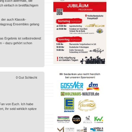
lang Euch abermals, die
 einfach in breitflächigem
 der auch Klassik-
chlagzeug Ensembles gelang
as Ergebnis ist selbstredend:
en – dazu gehört schon
0
Gut
Schlecht
 Fan von Euch. Ich habe
, Ihr seid wirklich spitze