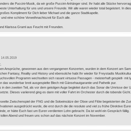
nders die Puccini-Musik, da wir große Puccini-Anhänger sind. Ihr habt alle Stücke hervorra
beste Unterhaltung für uns und unsere Freunde. Wir alle waren wieder total begeistert. In d
roßes Kompliment für Dich lieber Michael und die ganze Stadtkapelle.
und eine schöne Vorweihnachtszeit für Euch alle.
nd Klarissa Graml aus Feucht mit Freunden.
 14.05.2019
,
en Ansprüche, gewonnen aus den vergangenen Konzerten, wurden in dem Konzert am Samsta
hen Fantasy, Reality und History und ebensolche habt Ihr wieder für Freystadts Musikkultu
uchsvollen Programm wechselten sich rasant virtuose Passagen - meisterhaft gespielt- mit lyr
 das wunderbar breit ausgespielte Blech mit Gänsehautgarantie und Pathetik pur.
s in den zweiten Teil, als vor dem geistigen Auge begleitet durch das Sonar die Umrisse der
tzte. Dieses variierend ging es dann mit voller Fahrt im Orchester durch die tobende Gicht
seelte Zwischenspiel der FNG und die Soloeinsätze der Oboe und Flöte begeisterten die Z
ationen ausgedrückt wurde, die erst durch die die resolute und viel zu frühe Direktive Eure
inde, er hätte Euch fast um Euren verdienten Lohn gebracht. Da ist wohl ein Gespräch fällig.
 tollen Abend und freuen uns schon auf das nächste Konzert im November.