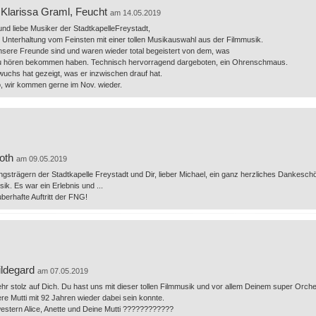
Klarissa Graml, Feucht
am 14.05.2019
und liebe Musiker der StadtkapelleFreystadt,
Unterhaltung vom Feinsten mit einer tollen Musikauswahl aus der Filmmusik.
nsere Freunde sind und waren wieder total begeistert von dem, was
u hören bekommen haben. Technisch hervorragend dargeboten, ein Ohrenschmaus.
uchs hat gezeigt, was er inzwischen drauf hat.
o, wir kommen gerne im Nov. wieder.
oth
am 09.05.2019
ngsträgern der Stadtkapelle Freystadt und Dir, lieber Michael, ein ganz herzliches Dankesch
ik. Es war ein Erlebnis und ...
auberhafte Auftritt der FNG!
ildegard
am 07.05.2019
sehr stolz auf Dich. Du hast uns mit dieser tollen Filmmusik und vor allem Deinem super Orche
re Mutti mit 92 Jahren wieder dabei sein konnte.
stern Alice, Anette und Deine Mutti ????????????