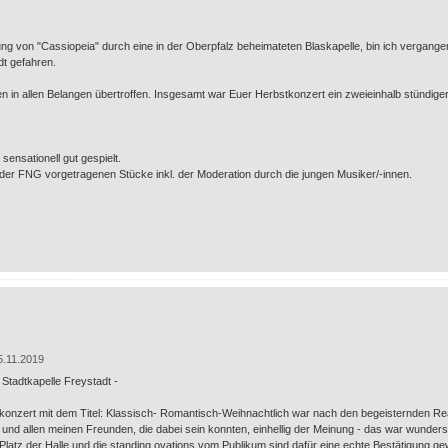
ng von "Cassiopeia" durch eine in der Oberpfalz beheimateten Blaskapelle, bin ich vergan
dt gefahren.
en in allen Belangen übertroffen. Insgesamt war Euer Herbstkonzert ein zweieinhalb stündi
sensationell gut gespielt.
n der FNG vorgetragenen Stücke inkl. der Moderation durch die jungen Musiker/-innen.
5.11.2019
Stadtkapelle Freystadt -
tkonzert mit dem Titel: Klassisch- Romantisch-Weihnachtlich war nach den begeisternden Re
und allen meinen Freunden, die dabei sein konnten, einhellig der Meinung - das war wunders
 Platz der Halle und die standing ovations vom Publikum sind dafür eine echte Bestätigung g