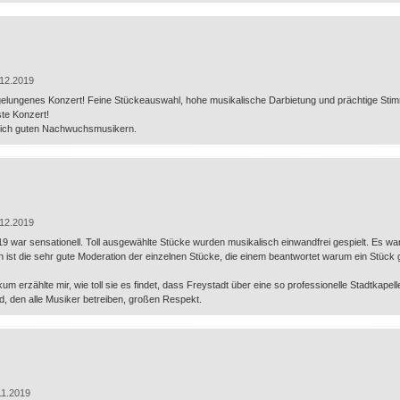
12.2019
elungenes Konzert! Feine Stückeauswahl, hohe musikalische Darbietung und prächtige Stimmu
te Konzert!
nlich guten Nachwuchsmusikern.
12.2019
 war sensationell. Toll ausgewählte Stücke wurden musikalisch einwandfrei gespielt. Es war
st die sehr gute Moderation der einzelnen Stücke, die einem beantwortet warum ein Stück g
um erzählte mir, wie toll sie es findet, dass Freystadt über eine so professionelle Stadtkapelle
, den alle Musiker betreiben, großen Respekt.
11.2019