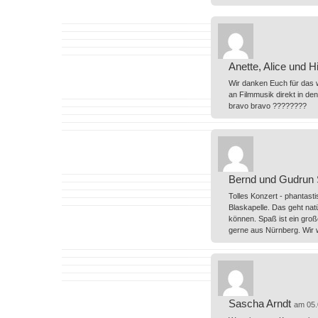
Anette, Alice und H
Wir danken Euch für das w
an Filmmusik direkt in de
bravo bravo ????????
Bernd und Gudrun 
Tolles Konzert - phantasti
Blaskapelle. Das geht na
können. Spaß ist ein groß
gerne aus Nürnberg. Wir 
Sascha Arndt
am 05.