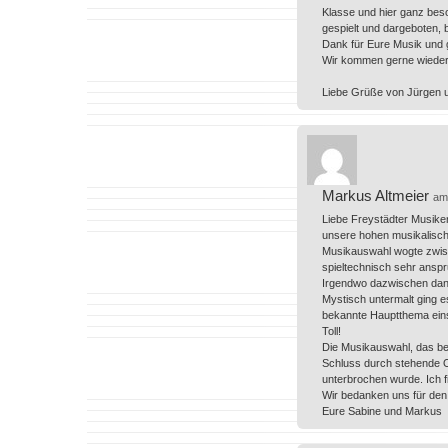
Klasse und hier ganz beso
gespielt und dargeboten, 
Dank für Eure Musik und g
Wir kommen gerne wieder 
Liebe Grüße von Jürgen u
Markus Altmeier
am
Liebe Freystädter Musiker
unsere hohen musikalisch
Musikauswahl wogte zwisc
spieltechnisch sehr anspr
Irgendwo dazwischen dann
Mystisch untermalt ging e
bekannte Hauptthema einse
Toll!
Die Musikauswahl, das be
Schluss durch stehende Ov
unterbrochen wurde. Ich f
Wir bedanken uns für den
Eure Sabine und Markus