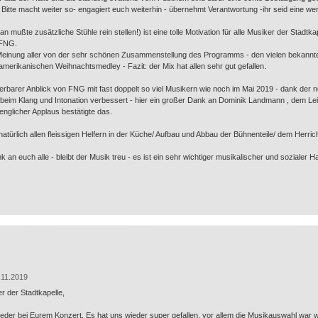
tte macht weiter so- engagiert euch weiterhin - übernehmt Verantwortung -ihr seid eine wertv
an mußte zusätzliche Stühle rein stellen!) ist eine tolle Motivation für alle Musiker der Stadtka
 FNG.
ve Meinung aller von der sehr schönen Zusammenstellung des Programms - den vielen bekann
erikanischen Weihnachtsmedley - Fazit: der Mix hat allen sehr gut gefallen.
erbarer Anblick von FNG mit fast doppelt so viel Musikern wie noch im Mai 2019 - dank der 
l beim Klang und Intonation verbessert - hier ein großer Dank an Dominik Landmann , dem Le
wenglicher Applaus bestätigte das.
natürlich allen fleissigen Helfern in der Küche/ Aufbau und Abbau der Bühnenteile/ dem Herric
n euch alle - bleibt der Musik treu - es ist ein sehr wichtiger musikalischer und sozialer Halt
.11.2019
r der Stadtkapelle,
eder bei Eurem Konzert. Es hat uns wieder super gefallen, vor allem die Musikauswahl war 