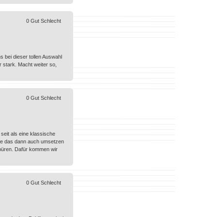
0
Gut
Schlecht
s bei dieser tollen Auswahl
 stark. Macht weiter so,
0
Gut
Schlecht
seit als eine klassische
die das dann auch umsetzen
spüren. Dafür kommen wir
0
Gut
Schlecht