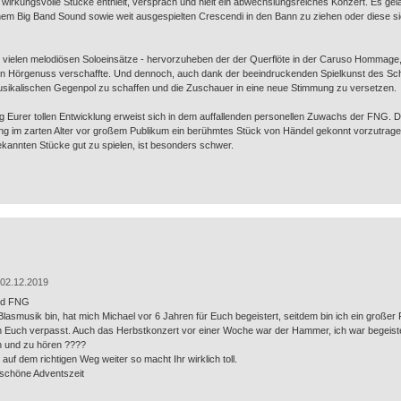
wirkungsvolle Stücke enthielt, versprach und hielt ein abwechslungsreiches Konzert. Es ge
m Big Band Sound sowie weit ausgespielten Crescendi in den Bann zu ziehen oder diese sich
ie vielen melodiösen Soloeinsätze - hervorzuheben der der Querflöte in der Caruso Hommage,
en Hörgenuss verschaffte. Und dennoch, auch dank der beeindruckenden Spielkunst des S
usikalischen Gegenpol zu schaffen und die Zuschauer in eine neue Stimmung zu versetzen.
ng Eurer tollen Entwicklung erweist sich in dem auffallenden personellen Zuwachs der FNG. D
ng im zarten Alter vor großem Publikum ein berühmtes Stück von Händel gekonnt vorzutrag
kannten Stücke gut zu spielen, ist besonders schwer.
02.12.2019
und FNG
lasmusik bin, hat mich Michael vor 6 Jahren für Euch begeistert, seitdem bin ich ein großer
n Euch verpasst. Auch das Herbstkonzert vor einer Woche war der Hammer, ich war begeistert
n und zu hören ????
uf dem richtigen Weg weiter so macht Ihr wirklich toll.
schöne Adventszeit