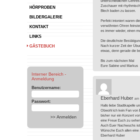
unterschiedlichen Genres 
Zuschauer mit rhythmische
HÖRPROBEN
Blech baden zu lassen.
BILDERGALERIE
Perfekt intoniert waren d
verwöhnten Ohren feinst
KONTAKT
es immer wieder, einen m
LINKS
Die deutlichste Bestätigu
GÄSTEBUCH
Nach kurzer Zeit der Übu
etwas, denn gerade die be
Bis zum nächsten Mal
Eure Sabine und Markus
Interner Bereich -
Anmeldung
Benutzername:
Eberhard Huber
am 
Passwort:
Hallo liebe Stadtkapelle 
Obwohl ich kein Fan von B
bisher nur ein Konzert vo
eine Freue Euch zu sehe
Auch Euer Nachwuchs ist a
Wünsche Euch allen eine 
Eberhard Huber