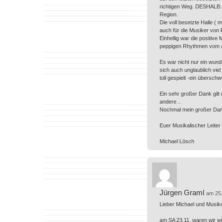
richtigen Weg. DESHALB: Bi
Region.
Die voll besetzte Halle ( m
auch für die Musiker von
Einhellig war die positi
peppigen Rhythmen vom am
Es war nicht nur ein wund
sich auch unglaublich vie
toll gespielt -ein übersch
Ein sehr großer Dank gilt 
andere ..
Nochmal mein großer Dank a
Euer Musikalischer Leiter
Michael Lösch
Jürgen Graml
am 25
Lieber Michael und Musike
am SA 23.11. waren wir wi