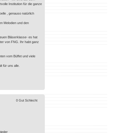
olle Institution für die ganze
pelle , genauso natürlich
ten Melodien und den
neuen Bläserklasse- es hat
iter von FNG. Ihr habt ganz
hten vom Büffet und viele
 für uns alle.
0
Gut
Schlecht
wieder