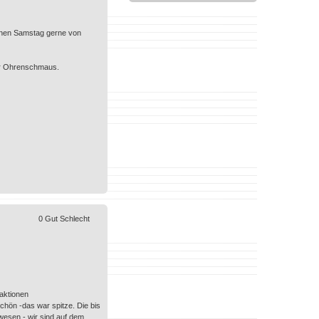
genen Samstag gerne von
ger Ohrenschmaus.
0
Gut
Schlecht
aktionen
chön -das war spitze. Die bis
ewesen - wir sind auf dem