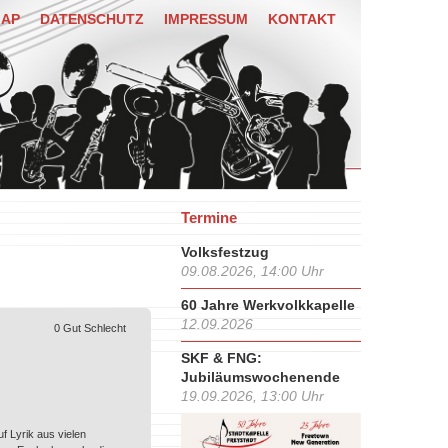
MAP
DATENSCHUTZ
IMPRESSUM
KONTAKT
Termine
Volksfestzug
09.08.2026, 14:00 Uhr
60 Jahre Werkvolkkapelle
12.09.2026
0
Gut
Schlecht
SKF & FNG:
Jubiläumswochenende
19.09.2026, 13:00 Uhr
f Lyrik aus vielen