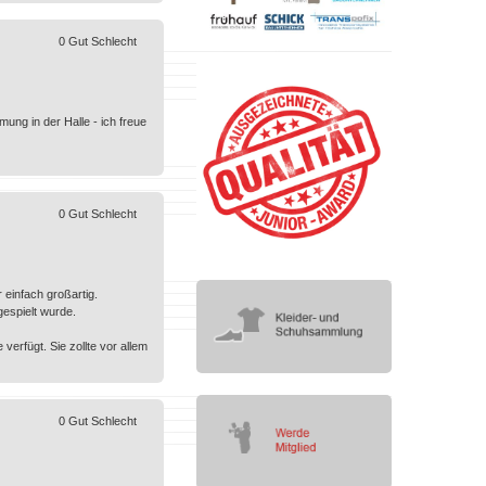
0
Gut
Schlecht
ng in der Halle - ich freue
0
Gut
Schlecht
 einfach großartig.
espielt wurde.
 verfügt. Sie zollte vor allem
0
Gut
Schlecht