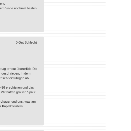
gend
iesem Sinne nochmal besten
0
Gut
Schlecht
g erneut übererfüllt. Die
r geschrieben. In dem
isch feinfühligen ab.
 U-96 erschienen und das
. Wir hatten großen Spaß:
uschauer und uns, was am
s Kapellmeisters