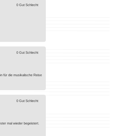
0
Gut
Schlecht
0
Gut
Schlecht
ön für die musikalische Reise
0
Gut
Schlecht
ster mal wieder begeistert.