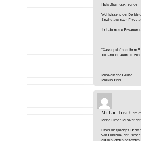
Hallo Blasmusikfreunde!
Wohlwissend der Darbietu
Sinzing aus nach Freysta
Ihr habt meine Erwartung
--
"Cassiopeia" habt ihr m.E. 
Toll fand ich auch die vo
--
Musikalische Grüße
Markus Beer
Michael Lösch
am 2
Meine Lieben Musiker der 
unser diesjähriges Herbs
von Publikum, der Presse 
auf den letzten besetzten