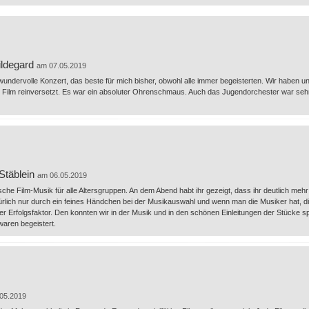
ildegard
am 07.05.2019
undervolle Konzert, das beste für mich bisher, obwohl alle immer begeisterten. Wir haben un
n Film reinversetzt. Es war ein absoluter Ohrenschmaus. Auch das Jugendorchester war sehr
Stäblein
am 06.05.2019
sche Film-Musik für alle Altersgruppen. An dem Abend habt ihr gezeigt, dass ihr deutlich mehr 
türlich nur durch ein feines Händchen bei der Musikauswahl und wenn man die Musiker hat, 
er Erfolgsfaktor. Den konnten wir in der Musik und in den schönen Einleitungen der Stücke 
waren begeistert.
05.2019