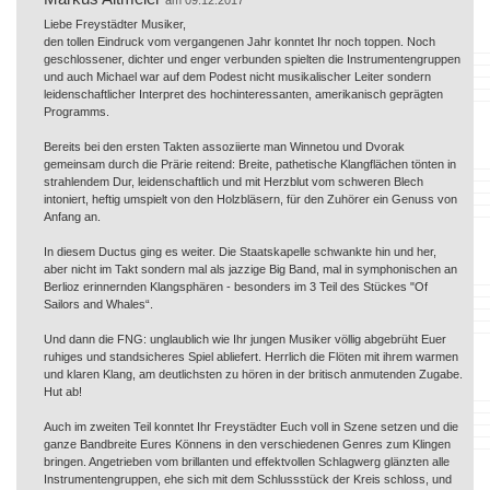
Liebe Freystädter Musiker,
den tollen Eindruck vom vergangenen Jahr konntet Ihr noch toppen. Noch
geschlossener, dichter und enger verbunden spielten die Instrumentengruppen
und auch Michael war auf dem Podest nicht musikalischer Leiter sondern
leidenschaftlicher Interpret des hochinteressanten, amerikanisch geprägten
Programms.
Bereits bei den ersten Takten assoziierte man Winnetou und Dvorak
gemeinsam durch die Prärie reitend: Breite, pathetische Klangflächen tönten in
strahlendem Dur, leidenschaftlich und mit Herzblut vom schweren Blech
intoniert, heftig umspielt von den Holzbläsern, für den Zuhörer ein Genuss von
Anfang an.
In diesem Ductus ging es weiter. Die Staatskapelle schwankte hin und her,
aber nicht im Takt sondern mal als jazzige Big Band, mal in symphonischen an
Berlioz erinnernden Klangsphären - besonders im 3 Teil des Stückes "Of
Sailors and Whales“.
Und dann die FNG: unglaublich wie Ihr jungen Musiker völlig abgebrüht Euer
ruhiges und standsicheres Spiel abliefert. Herrlich die Flöten mit ihrem warmen
und klaren Klang, am deutlichsten zu hören in der britisch anmutenden Zugabe.
Hut ab!
Auch im zweiten Teil konntet Ihr Freystädter Euch voll in Szene setzen und die
ganze Bandbreite Eures Könnens in den verschiedenen Genres zum Klingen
bringen. Angetrieben vom brillanten und effektvollen Schlagwerg glänzten alle
Instrumentengruppen, ehe sich mit dem Schlussstück der Kreis schloss, und