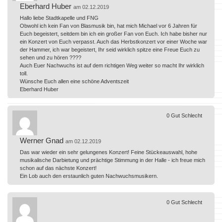
Eberhard Huber
am 02.12.2019
Hallo liebe Stadtkapelle und FNG
Obwohl ich kein Fan von Blasmusik bin, hat mich Michael vor 6 Jahren für
Euch begeistert, seitdem bin ich ein großer Fan von Euch. Ich habe bisher nur
ein Konzert von Euch verpasst. Auch das Herbstkonzert vor einer Woche war
der Hammer, ich war begeistert, Ihr seid wirklich spitze eine Freue Euch zu
sehen und zu hören ????
Auch Euer Nachwuchs ist auf dem richtigen Weg weiter so macht Ihr wirklich
toll.
Wünsche Euch allen eine schöne Adventszeit
Eberhard Huber
0
Gut
Schlecht
Werner Gnad
am 02.12.2019
Das war wieder ein sehr gelungenes Konzert! Feine Stückeauswahl, hohe
musikalische Darbietung und prächtige Stimmung in der Halle - ich freue mich
schon auf das nächste Konzert!
Ein Lob auch den erstaunlich guten Nachwuchsmusikern.
0
Gut
Schlecht