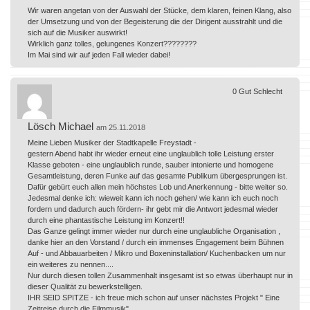
Wir waren angetan von der Auswahl der Stücke, dem klaren, feinen Klang, also
der Umsetzung und von der Begeisterung die der Dirigent ausstrahlt und die
sich auf die Musiker auswirkt!
Wirklich ganz tolles, gelungenes Konzert????????
Im Mai sind wir auf jeden Fall wieder dabei!
0
Gut
Schlecht
Lösch Michael
am 25.11.2018
Meine Lieben Musiker der Stadtkapelle Freystadt -
gestern Abend habt ihr wieder erneut eine unglaublich tolle Leistung erster
Klasse geboten - eine unglaublich runde, sauber intonierte und homogene
Gesamtleistung, deren Funke auf das gesamte Publikum übergesprungen ist.
Dafür gebürt euch allen mein höchstes Lob und Anerkennung - bitte weiter so.
Jedesmal denke ich: wieweit kann ich noch gehen/ wie kann ich euch noch
fordern und dadurch auch fördern- ihr gebt mir die Antwort jedesmal wieder
durch eine phantastische Leistung im Konzert!!
Das Ganze gelingt immer wieder nur durch eine unglaubliche Organisation ,
danke hier an den Vorstand / durch ein immenses Engagement beim Bühnen
Auf - und Abbauarbeiten / Mikro und Boxeninstallation/ Kuchenbacken um nur
ein weiteres zu nennen....
Nur durch diesen tollen Zusammenhalt insgesamt ist so etwas überhaupt nur in
dieser Qualität zu bewerkstelligen.
IHR SEID SPITZE - ich freue mich schon auf unser nächstes Projekt " Eine
Zeitreise durch die Filmmusik".