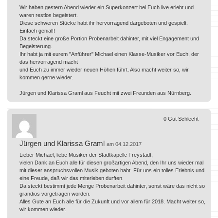
Wir haben gestern Abend wieder ein Superkonzert bei Euch live erlebt und
waren restlos begeistert.
Diese schweren Stücke habt ihr hervorragend dargeboten und gespielt.
Einfach genial!!
Da steckt eine große Portion Probenarbeit dahinter, mit viel Engagement und
Begeisterung.
Ihr habt ja mit eurem "Anführer" Michael einen Klasse-Musiker vor Euch, der
das hervorragend macht
und Euch zu immer wieder neuen Höhen führt. Also macht weiter so, wir
kommen gerne wieder.
Jürgen und Klarissa Graml aus Feucht mit zwei Freunden aus Nürnberg.
0
Gut
Schlecht
Jürgen und Klarissa Graml
am 04.12.2017
Lieber Michael, liebe Musiker der Stadtkapelle Freystadt,
vielen Dank an Euch alle für diesen großartigen Abend, den Ihr uns wieder mal
mit dieser anspruchsvollen Musik geboten habt. Für uns ein tolles Erlebnis und
eine Freude, daß wir das miterleben durften.
Da steckt bestimmt jede Menge Probenarbeit dahinter, sonst wäre das nicht so
grandios vorgetragen worden.
Alles Gute an Euch alle für die Zukunft und vor allem für 2018. Macht weiter so,
wir kommen wieder.