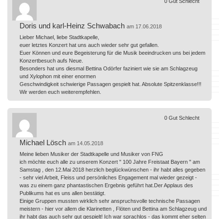
0
Gut
Schlecht
Doris und karl-Heinz Schwabach
am 17.06.2018
Lieber Michael, liebe Stadtkapelle,
euer letztes Konzert hat uns auch wieder sehr gut gefallen.
Euer Können und eure Begeisterung für die Musik beeindrucken uns bei jedem
Konzertbesuch aufs Neue.
Besonders hat uns diesmal Bettina Odörfer faziniert wie sie am Schlagzeug
und Xylophon mit einer enormen
Geschwindigkeit schwierige Passagen gespielt hat. Absolute Spitzenklasse!!!
Wir werden euch weiterempfehlen.
0
Gut
Schlecht
Michael Lösch
am 14.05.2018
Meine lieben Musiker der Stadtkapelle und Musiker von FNG
ich möchte euch alle zu unserem Konzert " 100 Jahre Freistaat Bayern " am
Samstag , den 12.Mai 2018 herzlich beglückwünschen - ihr habt alles gegeben
- sehr viel Arbeit, Fleiss und persönliches Engagement mal wieder gezeigt -
was zu einem ganz phantastischen Ergebnis geführt hat.Der Applaus des
Publikums hat es uns allen bestätigt.
Einige Gruppen mussten wirklich sehr anspruchsvolle technische Passagen
meistern - hier vor allem die Klarinetten , Flöten und Bettina am Schlagzeug und
ihr habt das auch sehr gut gespielt! Ich war sprachlos - das kommt eher selten