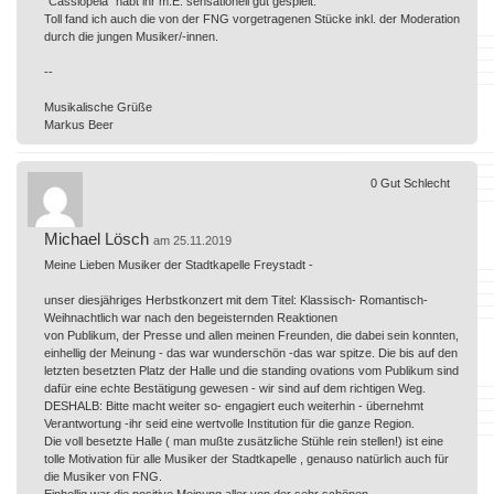
"Cassiopeia" habt ihr m.E. sensationell gut gespielt.
Toll fand ich auch die von der FNG vorgetragenen Stücke inkl. der Moderation
durch die jungen Musiker/-innen.
--
Musikalische Grüße
Markus Beer
0
Gut
Schlecht
Michael Lösch
am 25.11.2019
Meine Lieben Musiker der Stadtkapelle Freystadt -
unser diesjähriges Herbstkonzert mit dem Titel: Klassisch- Romantisch-
Weihnachtlich war nach den begeisternden Reaktionen
von Publikum, der Presse und allen meinen Freunden, die dabei sein konnten,
einhellig der Meinung - das war wunderschön -das war spitze. Die bis auf den
letzten besetzten Platz der Halle und die standing ovations vom Publikum sind
dafür eine echte Bestätigung gewesen - wir sind auf dem richtigen Weg.
DESHALB: Bitte macht weiter so- engagiert euch weiterhin - übernehmt
Verantwortung -ihr seid eine wertvolle Institution für die ganze Region.
Die voll besetzte Halle ( man mußte zusätzliche Stühle rein stellen!) ist eine
tolle Motivation für alle Musiker der Stadtkapelle , genauso natürlich auch für
die Musiker von FNG.
Einhellig war die positive Meinung aller von der sehr schönen