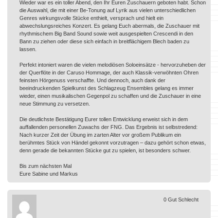
Wieder war es ein toller Abend, den Ihr Euren Zuschauern geboten habt. Schon
die Auswahl, die mit einer Be-Tonung auf Lyrik aus vielen unterschiedlichen
Genres wirkungsvolle Stücke enthielt, versprach und hielt ein
abwechslungsreiches Konzert. Es gelang Euch abermals, die Zuschauer mit
rhythmischem Big Band Sound sowie weit ausgespielten Crescendi in den
Bann zu ziehen oder diese sich einfach in breitflächigem Blech baden zu
lassen.
Perfekt intoniert waren die vielen melodiösen Soloeinsätze - hervorzuheben der
der Querflöte in der Caruso Hommage, der auch Klassik-verwöhnten Ohren
feinsten Hörgenuss verschaffte. Und dennoch, auch dank der
beeindruckenden Spielkunst des Schlagzeug Ensembles gelang es immer
wieder, einen musikalischen Gegenpol zu schaffen und die Zuschauer in eine
neue Stimmung zu versetzen.
Die deutlichste Bestätigung Eurer tollen Entwicklung erweist sich in dem
auffallenden personellen Zuwachs der FNG. Das Ergebnis ist selbstredend:
Nach kurzer Zeit der Übung im zarten Alter vor großem Publikum ein
berühmtes Stück von Händel gekonnt vorzutragen – dazu gehört schon etwas,
denn gerade die bekannten Stücke gut zu spielen, ist besonders schwer.
Bis zum nächsten Mal
Eure Sabine und Markus
0
Gut
Schlecht