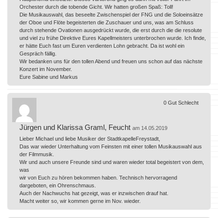
Orchester durch die tobende Gicht. Wir hatten großen Spaß: Toll!
Die Musikauswahl, das beseelte Zwischenspiel der FNG und die Soloeinsätze
der Oboe und Flöte begeisterten die Zuschauer und uns, was am Schluss
durch stehende Ovationen ausgedrückt wurde, die erst durch die die resolute
und viel zu frühe Direktive Eures Kapellmeisters unterbrochen wurde. Ich finde,
er hätte Euch fast um Euren verdienten Lohn gebracht. Da ist wohl ein
Gespräch fällig.
Wir bedanken uns für den tollen Abend und freuen uns schon auf das nächste
Konzert im November.
Eure Sabine und Markus
0
Gut
Schlecht
Jürgen und Klarissa Graml, Feucht
am 14.05.2019
Lieber Michael und liebe Musiker der StadtkapelleFreystadt,
Das war wieder Unterhaltung vom Feinsten mit einer tollen Musikauswahl aus
der Filmmusik.
Wir und auch unsere Freunde sind und waren wieder total begeistert von dem,
was
wir von Euch zu hören bekommen haben. Technisch hervorragend
dargeboten, ein Ohrenschmaus.
Auch der Nachwuchs hat gezeigt, was er inzwischen drauf hat.
Macht weiter so, wir kommen gerne im Nov. wieder.