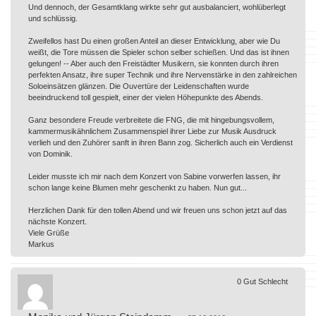
Und dennoch, der Gesamtklang wirkte sehr gut ausbalanciert, wohlüberlegt
und schlüssig.
Zweifellos hast Du einen großen Anteil an dieser Entwicklung, aber wie Du
weißt, die Tore müssen die Spieler schon selber schießen. Und das ist ihnen
gelungen! -- Aber auch den Freistädter Musikern, sie konnten durch ihren
perfekten Ansatz, ihre super Technik und ihre Nervenstärke in den zahlreichen
Soloeinsätzen glänzen. Die Ouvertüre der Leidenschaften wurde
beeindruckend toll gespielt, einer der vielen Höhepunkte des Abends.
Ganz besondere Freude verbreitete die FNG, die mit hingebungsvollem,
kammermusikähnlichem Zusammenspiel ihrer Liebe zur Musik Ausdruck
verlieh und den Zuhörer sanft in ihren Bann zog. Sicherlich auch ein Verdienst
von Dominik.
Leider musste ich mir nach dem Konzert von Sabine vorwerfen lassen, ihr
schon lange keine Blumen mehr geschenkt zu haben. Nun gut...
Herzlichen Dank für den tollen Abend und wir freuen uns schon jetzt auf das
nächste Konzert.
Viele Grüße
Markus
0
Gut
Schlecht