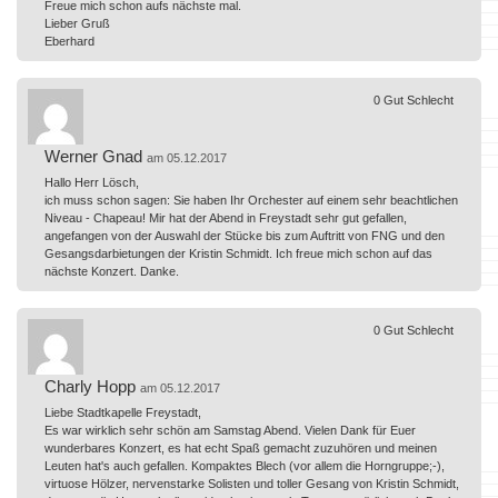
Freue mich schon aufs nächste mal.
Lieber Gruß
Eberhard
0
Gut
Schlecht
Werner Gnad
am 05.12.2017
Hallo Herr Lösch,
ich muss schon sagen: Sie haben Ihr Orchester auf einem sehr beachtlichen
Niveau - Chapeau! Mir hat der Abend in Freystadt sehr gut gefallen,
angefangen von der Auswahl der Stücke bis zum Auftritt von FNG und den
Gesangsdarbietungen der Kristin Schmidt. Ich freue mich schon auf das
nächste Konzert. Danke.
0
Gut
Schlecht
Charly Hopp
am 05.12.2017
Liebe Stadtkapelle Freystadt,
Es war wirklich sehr schön am Samstag Abend. Vielen Dank für Euer
wunderbares Konzert, es hat echt Spaß gemacht zuzuhören und meinen
Leuten hat's auch gefallen. Kompaktes Blech (vor allem die Horngruppe;-),
virtuose Hölzer, nervenstarke Solisten und toller Gesang von Kristin Schmidt,