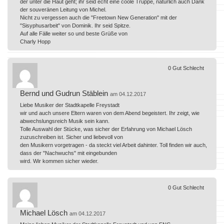
der unter die Haut geht; ihr seid echt eine coole Truppe, natürlich auch Dank
der souveränen Leitung von Michel.
Nicht zu vergessen auch die "Freetown New Generation" mit der
"Sisyphusarbeit" von Dominik. Ihr seid Spitze.
Auf alle Fälle weiter so und beste Grüße von
Charly Hopp
0
Gut
Schlecht
Bernd und Gudrun Stäblein
am 04.12.2017
Liebe Musiker der Stadtkapelle Freystadt
wir und auch unsere Eltern waren von dem Abend begeistert. Ihr zeigt, wie
abwechslungsreich Musik sein kann.
Tolle Auswahl der Stücke, was sicher der Erfahrung von Michael Lösch
zuzuschreiben ist. Sicher und liebevoll von
den Musikern vorgetragen - da steckt viel Arbeit dahinter. Toll finden wir auch,
dass der "Nachwuchs" mit eingebunden
wird. Wir kommen sicher wieder.
0
Gut
Schlecht
Michael Lösch
am 04.12.2017