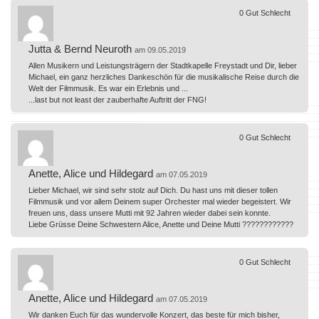
0
Gut
Schlecht
Jutta & Bernd Neuroth
am 09.05.2019
Allen Musikern und Leistungsträgern der Stadtkapelle Freystadt und Dir, lieber
Michael, ein ganz herzliches Dankeschön für die musikalische Reise durch die
Welt der Filmmusik. Es war ein Erlebnis und ...
...last but not least der zauberhafte Auftritt der FNG!
0
Gut
Schlecht
Anette, Alice und Hildegard
am 07.05.2019
Lieber Michael, wir sind sehr stolz auf Dich. Du hast uns mit dieser tollen
Filmmusik und vor allem Deinem super Orchester mal wieder begeistert. Wir
freuen uns, dass unsere Mutti mit 92 Jahren wieder dabei sein konnte.
Liebe Grüsse Deine Schwestern Alice, Anette und Deine Mutti ????????????
0
Gut
Schlecht
Anette, Alice und Hildegard
am 07.05.2019
Wir danken Euch für das wundervolle Konzert, das beste für mich bisher,