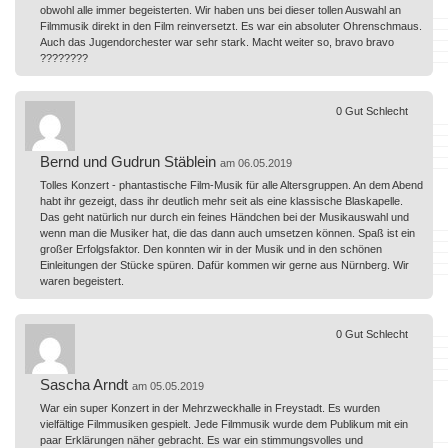
obwohl alle immer begeisterten. Wir haben uns bei dieser tollen Auswahl an
Filmmusik direkt in den Film reinversetzt. Es war ein absoluter Ohrenschmaus.
Auch das Jugendorchester war sehr stark. Macht weiter so, bravo bravo
????????
0
Gut
Schlecht
Bernd und Gudrun Stäblein
am 06.05.2019
Tolles Konzert - phantastische Film-Musik für alle Altersgruppen. An dem Abend
habt ihr gezeigt, dass ihr deutlich mehr seit als eine klassische Blaskapelle.
Das geht natürlich nur durch ein feines Händchen bei der Musikauswahl und
wenn man die Musiker hat, die das dann auch umsetzen können. Spaß ist ein
großer Erfolgsfaktor. Den konnten wir in der Musik und in den schönen
Einleitungen der Stücke spüren. Dafür kommen wir gerne aus Nürnberg. Wir
waren begeistert.
0
Gut
Schlecht
Sascha Arndt
am 05.05.2019
War ein super Konzert in der Mehrzweckhalle in Freystadt. Es wurden
vielfältige Filmmusiken gespielt. Jede Filmmusik wurde dem Publikum mit ein
paar Erklärungen näher gebracht. Es war ein stimmungsvolles und