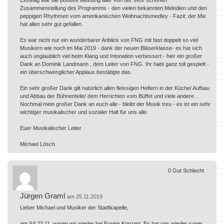
Zusammenstellung des Programms - den vielen bekannten Melodien und den
peppigen Rhythmen vom amerikanischen Weihnachtsmedley - Fazit: der Mix
hat allen sehr gut gefallen.
Es war nicht nur ein wunderbarer Anblick von FNG mit fast doppelt so viel
Musikern wie noch im Mai 2019 - dank der neuen Bläserklasse- es hat sich
auch unglaublich viel beim Klang und Intonation verbessert - hier ein großer
Dank an Dominik Landmann , dem Leiter von FNG. Ihr habt ganz toll gespielt -
ein überschwenglicher Applaus bestätigte das.
Ein sehr großer Dank gilt natürlich allen fleissigen Helfern in der Küche/ Aufbau
und Abbau der Bühnenteile/ dem Herrichten vom Büffet und viele andere ..
Nochmal mein großer Dank an euch alle - bleibt der Musik treu - es ist ein sehr
wichtiger musikalischer und sozialer Halt für uns alle.
Euer Musikalischer Leiter
Michael Lösch
0
Gut
Schlecht
Jürgen Graml
am 25.11.2019
Lieber Michael und Musiker der Stadtkapelle,
am SA 23.11. waren wir wieder bei Eurem Konzert. Es hat uns wieder super