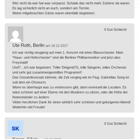
Wer nicht da war hat was verpasst. Schade das nicht mehr Zuhörer da waren.
Es lag sicherlich nicht an euch, sondern am Termin.
Meine mitgebrachten Gäste waren ebenfalls begeistert.
0
Gut
Schlecht
Ute Roth, Berlin
am 18.12.2017
Ich war richtig neugierig auf mein 1. Konzert mit einen Blasorchester. Mein
"Haus- und Hoforchester" sind die Berliner Philharmoniker und jetzt also
Freystadt!
Und?....ich war begeistert. Toller Dirigent(!!!), tolle Sängerin, tolles Orchester
und sehr gut zusammengestelltes Programm!!
Das Gesamtkonzept stimmte, die Zeit verging wie im Flug. Gabriellas Song ist
seit dem ein Ohrwurm.
Wenn es überhaupt was zu verbessern gibt, dann eventuell die Location. Es
wäre schöner auf einer Ebene mit den Musikern zu sitzen, oder die Höhe der
Notenständer zu ändern.
Vielen herzlichen Dank für einen wirklich sehr schönen und gelungenen Abend!
Weiterhin viel Freude!
0
Gut
Schlecht