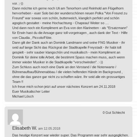
vor. ;-))
Dann möchte ich gerne noch Uli am Tenorhorn und Reinhold am Flügelhorn
hervorheben - euer Solo bei der wunderschönen neuen Polka "Von Freund zu
Freund" war sowas von schön, butterweich, klanglich perfekt und schön
agogisch gestaltet - meine Hochachtung - Chapeau! Weiter so ....
Und dann noch ein Kompliment an Eva von den Klarinetten - als "Ersatzmann"
für Erwin hast du die Ansage ganz toll vorgetragen , auch dank der Text - Hilfe
von Claudia , Piccolo/Flöte.
Dann gilt der Dank auch an Dominik Landmann und seine FNG Musiker - ihr
seid auf lange Sicht das Rückgrat der Stadtkapelle Freystadt - ihr habt toll
gespielt - sehr sauber klangschön und musikalisch - mein Kompliment an
Dominik für deine tolle Arbeit, die bestimmt Spass machen muss, auch wenn
immer wieder Musiker in die Stadtkapelle "verschwinden". :-))
Zum Schluss auch noch eine Dank an den Vorstand / die Notenwarte /
Bühnenaufbau/Bühnenabbau / die vielen helfenden Hände im Background ,
ohne die das ganze gar nicht zu schaffen wäre. Ihr seid alle ein grossartiges
Team !!
Ich freue mich schon jetzt auf unser nächstes Konzert am 24.11.2018
Euer Musikalischer Leiter
Michael Lösch
0
Gut
Schlecht
Elisabeth W.
am 12.05.2018
Das heutige Konzert war wieder super. Das Programm war sehr ausgeglichen.