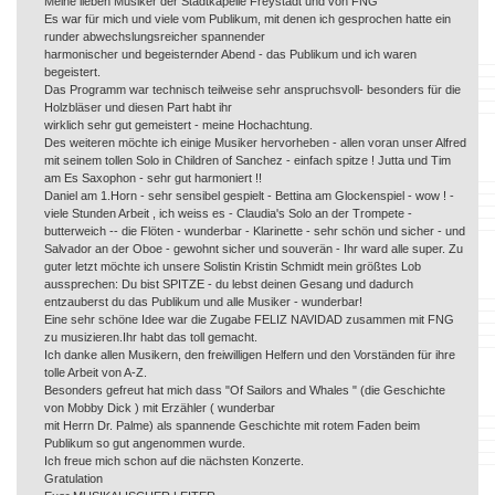
Meine lieben Musiker der Stadtkapelle Freystadt und von FNG
Es war für mich und viele vom Publikum, mit denen ich gesprochen hatte ein
runder abwechslungsreicher spannender
harmonischer und begeisternder Abend - das Publikum und ich waren
begeistert.
Das Programm war technisch teilweise sehr anspruchsvoll- besonders für die
Holzbläser und diesen Part habt ihr
wirklich sehr gut gemeistert - meine Hochachtung.
Des weiteren möchte ich einige Musiker hervorheben - allen voran unser Alfred
mit seinem tollen Solo in Children of Sanchez - einfach spitze ! Jutta und Tim
am Es Saxophon - sehr gut harmoniert !!
Daniel am 1.Horn - sehr sensibel gespielt - Bettina am Glockenspiel - wow ! -
viele Stunden Arbeit , ich weiss es - Claudia's Solo an der Trompete -
butterweich -- die Flöten - wunderbar - Klarinette - sehr schön und sicher - und
Salvador an der Oboe - gewohnt sicher und souverän - Ihr ward alle super. Zu
guter letzt möchte ich unsere Solistin Kristin Schmidt mein größtes Lob
aussprechen: Du bist SPITZE - du lebst deinen Gesang und dadurch
entzauberst du das Publikum und alle Musiker - wunderbar!
Eine sehr schöne Idee war die Zugabe FELIZ NAVIDAD zusammen mit FNG
zu musizieren.Ihr habt das toll gemacht.
Ich danke allen Musikern, den freiwilligen Helfern und den Vorständen für ihre
tolle Arbeit von A-Z.
Besonders gefreut hat mich dass "Of Sailors and Whales " (die Geschichte
von Mobby Dick ) mit Erzähler ( wunderbar
mit Herrn Dr. Palme) als spannende Geschichte mit rotem Faden beim
Publikum so gut angenommen wurde.
Ich freue mich schon auf die nächsten Konzerte.
Gratulation