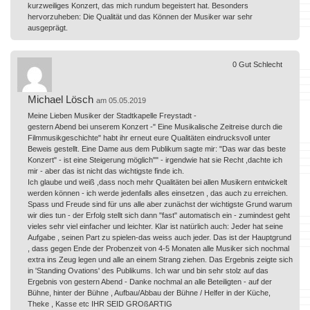
kurzweiliges Konzert, das mich rundum begeistert hat. Besonders
hervorzuheben: Die Qualität und das Können der Musiker war sehr
ausgeprägt.
0
Gut
Schlecht
Michael Lösch
am 05.05.2019
Meine Lieben Musiker der Stadtkapelle Freystadt -
gestern Abend bei unserem Konzert -" Eine Musikalische Zeitreise durch die
Filmmusikgeschichte" habt ihr erneut eure Qualitäten eindrucksvoll unter
Beweis gestellt. Eine Dame aus dem Publikum sagte mir: "Das war das beste
Konzert" - ist eine Steigerung möglich"" - irgendwie hat sie Recht ,dachte ich
mir - aber das ist nicht das wichtigste finde ich.
Ich glaube und weiß ,dass noch mehr Qualitäten bei allen Musikern entwickelt
werden können - ich werde jedenfalls alles einsetzen , das auch zu erreichen.
Spass und Freude sind für uns alle aber zunächst der wichtigste Grund warum
wir dies tun - der Erfolg stellt sich dann "fast" automatisch ein - zumindest geht
vieles sehr viel einfacher und leichter. Klar ist natürlich auch: Jeder hat seine
Aufgabe , seinen Part zu spielen-das weiss auch jeder. Das ist der Hauptgrund
, dass gegen Ende der Probenzeit von 4-5 Monaten alle Musiker sich nochmal
extra ins Zeug legen und alle an einem Strang ziehen. Das Ergebnis zeigte sich
in 'Standing Ovations' des Publikums. Ich war und bin sehr stolz auf das
Ergebnis von gestern Abend - Danke nochmal an alle Beteiligten - auf der
Bühne, hinter der Bühne , Aufbau/Abbau der Bühne / Helfer in der Küche,
Theke , Kasse etc IHR SEID GROßARTIG