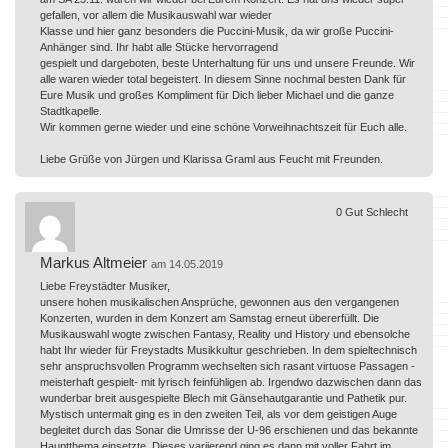
gefallen, vor allem die Musikauswahl war wieder
Klasse und hier ganz besonders die Puccini-Musik, da wir große Puccini-
Anhänger sind. Ihr habt alle Stücke hervorragend
gespielt und dargeboten, beste Unterhaltung für uns und unsere Freunde. Wir
alle waren wieder total begeistert. In diesem Sinne nochmal besten Dank für
Eure Musik und großes Kompliment für Dich lieber Michael und die ganze
Stadtkapelle.
Wir kommen gerne wieder und eine schöne Vorweihnachtszeit für Euch alle.
Liebe Grüße von Jürgen und Klarissa Graml aus Feucht mit Freunden.
0
Gut
Schlecht
Markus Altmeier
am 14.05.2019
Liebe Freystädter Musiker,
unsere hohen musikalischen Ansprüche, gewonnen aus den vergangenen
Konzerten, wurden in dem Konzert am Samstag erneut übererfüllt. Die
Musikauswahl wogte zwischen Fantasy, Reality und History und ebensolche
habt Ihr wieder für Freystadts Musikkultur geschrieben. In dem spieltechnisch
sehr anspruchsvollen Programm wechselten sich rasant virtuose Passagen -
meisterhaft gespielt- mit lyrisch feinfühligen ab. Irgendwo dazwischen dann das
wunderbar breit ausgespielte Blech mit Gänsehautgarantie und Pathetik pur.
Mystisch untermalt ging es in den zweiten Teil, als vor dem geistigen Auge
begleitet durch das Sonar die Umrisse der U-96 erschienen und das bekannte
Hauptthema einsetzte. Dieses variierend ging es dann mit voller Fahrt im