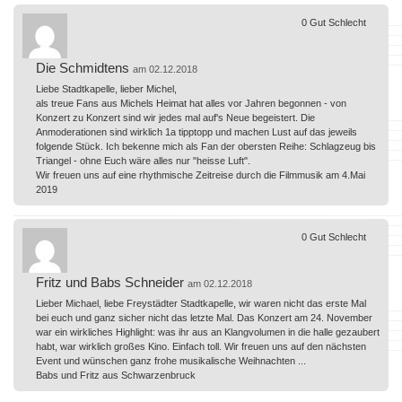
0
Gut
Schlecht
Die Schmidtens
am 02.12.2018
Liebe Stadtkapelle, lieber Michel,
als treue Fans aus Michels Heimat hat alles vor Jahren begonnen - von
Konzert zu Konzert sind wir jedes mal auf's Neue begeistert. Die
Anmoderationen sind wirklich 1a tipptopp und machen Lust auf das jeweils
folgende Stück. Ich bekenne mich als Fan der obersten Reihe: Schlagzeug bis
Triangel - ohne Euch wäre alles nur "heisse Luft".
Wir freuen uns auf eine rhythmische Zeitreise durch die Filmmusik am 4.Mai
2019
0
Gut
Schlecht
Fritz und Babs Schneider
am 02.12.2018
Lieber Michael, liebe Freystädter Stadtkapelle, wir waren nicht das erste Mal
bei euch und ganz sicher nicht das letzte Mal. Das Konzert am 24. November
war ein wirkliches Highlight: was ihr aus an Klangvolumen in die halle gezaubert
habt, war wirklich großes Kino. Einfach toll. Wir freuen uns auf den nächsten
Event und wünschen ganz frohe musikalische Weihnachten ...
Babs und Fritz aus Schwarzenbruck