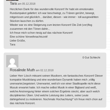
Tara
am 05.12.2018
Herzlichen Dank für das wundervolle Konzert! Ihr habt ein emotionales
Rundumpaket geliefert: ich war beschwingt, zu Tränen gerührt, bewegt,
mitgerissen und glücklich... darüber, diesen - wie immer - toll ausgewählten
Stücken lauschen zu dürfen.
Wieder war es eine Steigerung zum letzten Konzert! Die Zeit (ver)flog
zusammen mit den Tönen dahin...
Ich freue mich schon riesig auf das nächste Konzert!
Eine schöne Vorweihnachtszeit!
Liebe Grüße,
Tara
0
Gut
Schlecht
Rosalinde Muth
am 02.12.2018
Lieber Herr Lösch mitsamt seinen Musikern, ein fantastisches Konzert! Dieser
kompakte Musikklang und eine wunderbare Dynamik haben mich ,völlig
unerwartet,begeistert. Unerwartet, weil ich von einer Stadtkapelle nicht diese
Musuk erwartet hatte. Ich mache selbst Musik in einer Bigband und weiß,
welche Anstrengung hinter einem solchen Ergebnis steckt, aber auch welch
diszipliniertes Üben. Und welche Leistung des Leiters, seine Leute
dahingehend zu motivieren. Nochmals Hochachtung!° ich freue mich chon auf
das nächste Konzert.