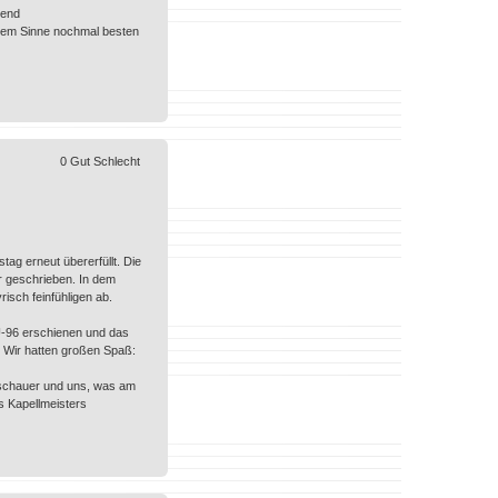
gend
iesem Sinne nochmal besten
0
Gut
Schlecht
g erneut übererfüllt. Die
r geschrieben. In dem
isch feinfühligen ab.
 U-96 erschienen und das
. Wir hatten großen Spaß:
uschauer und uns, was am
s Kapellmeisters