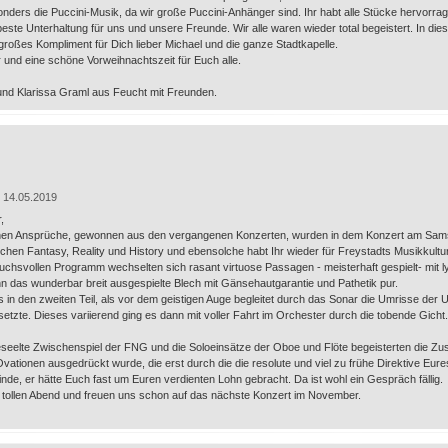
nders die Puccini-Musik, da wir große Puccini-Anhänger sind. Ihr habt alle Stücke hervorra
beste Unterhaltung für uns und unsere Freunde. Wir alle waren wieder total begeistert. In d
roßes Kompliment für Dich lieber Michael und die ganze Stadtkapelle.
und eine schöne Vorweihnachtszeit für Euch alle.
nd Klarissa Graml aus Feucht mit Freunden.
 14.05.2019
,
en Ansprüche, gewonnen aus den vergangenen Konzerten, wurden in dem Konzert am Samsta
hen Fantasy, Reality und History und ebensolche habt Ihr wieder für Freystadts Musikkultu
uchsvollen Programm wechselten sich rasant virtuose Passagen - meisterhaft gespielt- mit lyr
 das wunderbar breit ausgespielte Blech mit Gänsehautgarantie und Pathetik pur.
s in den zweiten Teil, als vor dem geistigen Auge begleitet durch das Sonar die Umrisse der
tzte. Dieses variierend ging es dann mit voller Fahrt im Orchester durch die tobende Gicht
seelte Zwischenspiel der FNG und die Soloeinsätze der Oboe und Flöte begeisterten die Z
ationen ausgedrückt wurde, die erst durch die die resolute und viel zu frühe Direktive Eure
inde, er hätte Euch fast um Euren verdienten Lohn gebracht. Da ist wohl ein Gespräch fällig.
 tollen Abend und freuen uns schon auf das nächste Konzert im November.