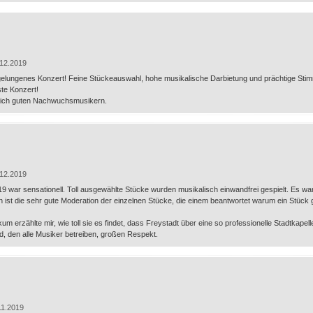
12.2019
elungenes Konzert! Feine Stückeauswahl, hohe musikalische Darbietung und prächtige Stimmu
te Konzert!
nlich guten Nachwuchsmusikern.
12.2019
 war sensationell. Toll ausgewählte Stücke wurden musikalisch einwandfrei gespielt. Es war
st die sehr gute Moderation der einzelnen Stücke, die einem beantwortet warum ein Stück g
um erzählte mir, wie toll sie es findet, dass Freystadt über eine so professionelle Stadtkapelle
, den alle Musiker betreiben, großen Respekt.
11.2019