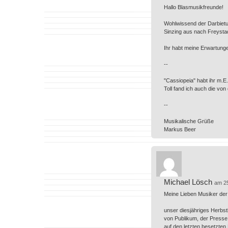
Hallo Blasmusikfreunde!
Wohlwissend der Darbietu
Sinzing aus nach Freysta
Ihr habt meine Erwartung
--
"Cassiopeia" habt ihr m.E. 
Toll fand ich auch die vo
--
Musikalische Grüße
Markus Beer
Michael Lösch
am 2
Meine Lieben Musiker der 
unser diesjähriges Herbs
von Publikum, der Presse 
auf den letzten besetzten