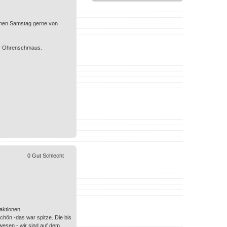
genen Samstag gerne von
ger Ohrenschmaus.
0
Gut
Schlecht
aktionen
chön -das war spitze. Die bis
ewesen - wir sind auf dem