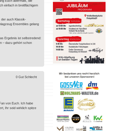
lang Euch abermals, die
 einfach in breitflächigem
 der auch Klassik-
chlagzeug Ensembles gelang
as Ergebnis ist selbstredend:
en – dazu gehört schon
0
Gut
Schlecht
 Fan von Euch. Ich habe
, Ihr seid wirklich spitze