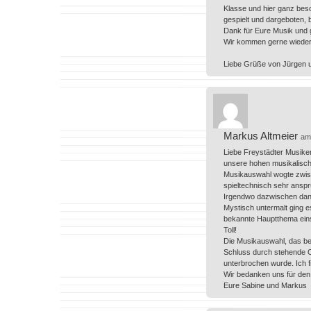
Klasse und hier ganz beso
gespielt und dargeboten, 
Dank für Eure Musik und g
Wir kommen gerne wieder 
Liebe Grüße von Jürgen u
Markus Altmeier
am
Liebe Freystädter Musiker
unsere hohen musikalisch
Musikauswahl wogte zwisc
spieltechnisch sehr anspr
Irgendwo dazwischen dann
Mystisch untermalt ging e
bekannte Hauptthema einse
Toll!
Die Musikauswahl, das be
Schluss durch stehende Ov
unterbrochen wurde. Ich f
Wir bedanken uns für den
Eure Sabine und Markus