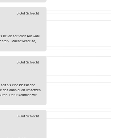
0
Gut
Schlecht
s bei dieser tollen Auswahl
 stark. Macht weiter so,
0
Gut
Schlecht
seit als eine klassische
die das dann auch umsetzen
spüren. Dafür kommen wir
0
Gut
Schlecht