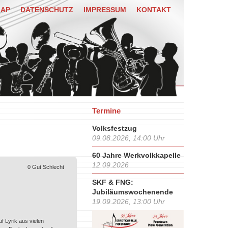
MAP
DATENSCHUTZ
IMPRESSUM
KONTAKT
Termine
Volksfestzug
09.08.2026, 14:00 Uhr
60 Jahre Werkvolkkapelle
12.09.2026
0
Gut
Schlecht
SKF & FNG:
Jubiläumswochenende
19.09.2026, 13:00 Uhr
f Lyrik aus vielen