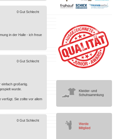
0
Gut
Schlecht
ng in der Halle - ich freue
0
Gut
Schlecht
 einfach großartig.
espielt wurde.
 verfügt. Sie zollte vor allem
0
Gut
Schlecht