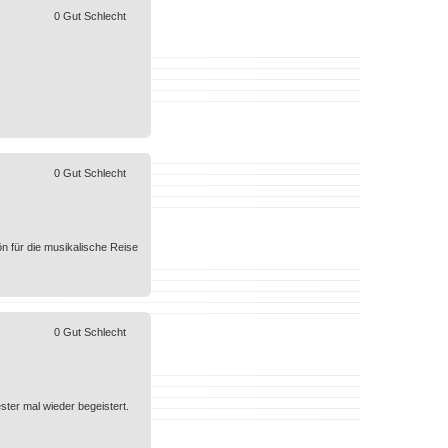
0
Gut
Schlecht
0
Gut
Schlecht
ön für die musikalische Reise
0
Gut
Schlecht
ster mal wieder begeistert.