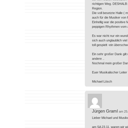
richtigen Weg. DESHALB: Bi
Region.
Die voll besetzte Halle ( m
auch für die Musiker von
Einhellig war die positi
peppigen Rhythmen vom am
Es war nicht nur ein wund
sich auch unglaublich vie
toll gespielt -ein übersch
Ein sehr großer Dank gilt 
andere ..
Nochmal mein großer Dank a
Euer Musikalischer Leiter
Michael Lösch
Jürgen Graml
am 25
Lieber Michael und Musike
am SA 23.11. waren wir wi