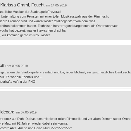
Klarissa Graml, Feucht
am 14.05.2019
und liebe Musiker der StadtkapelleFreystadt,
Unterhaltung vom Feinsten mit einer tollen Musikauswahl aus der Filmmusik.
nsere Freunde sind und waren wieder total begeistert von dem, was
u hören bekommen haben. Technisch hervorragend dargeboten, ein Ohrenschmaus.
uchs hat gezeigt, was er inzwischen drauf hat.
o, wir kommen gerne im Nov. wieder.
oth
am 09.05.2019
ngsträgern der Stadtkapelle Freystadt und Dir, lieber Michael, ein ganz herzliches Dankesch
ik. Es war ein Erlebnis und ...
auberhafte Auftritt der FNG!
ildegard
am 07.05.2019
sehr stolz auf Dich. Du hast uns mit dieser tollen Filmmusik und vor allem Deinem super Orche
re Mutti mit 92 Jahren wieder dabei sein konnte.
stern Alice, Anette und Deine Mutti ????????????