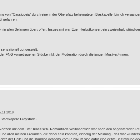
ng von "Cassiopeia" durch eine in der Oberpfalz beheimateten Blaskapelle, bin ich vergan
dt gefahren.
en in allen Belangen übertroffen. Insgesamt war Euer Herbstkonzert ein zweieinhalb stündi
sensationell gut gespielt.
n der FNG vorgetragenen Stücke inkl. der Moderation durch die jungen Musiker/-innen.
5.11.2019
Stadtkapelle Freystadt -
tkonzert mit dem Titel: Klassisch- Romantisch-Weihnachtlich war nach den begeisternden Re
und allen meinen Freunden, die dabei sein konnten, einhellig der Meinung - das war wunders
 Platz der Halle und die standing ovations vom Publikum sind dafür eine echte Bestätigung g