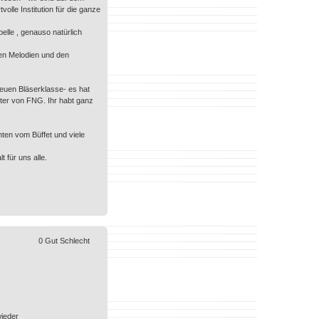
olle Institution für die ganze
pelle , genauso natürlich
ten Melodien und den
neuen Bläserklasse- es hat
iter von FNG. Ihr habt ganz
hten vom Büffet und viele
 für uns alle.
0
Gut
Schlecht
wieder