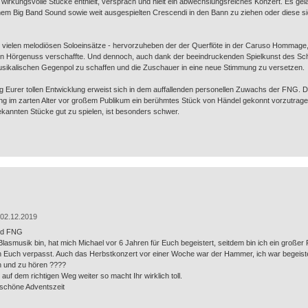
wirkungsvolle Stücke enthielt, versprach und hielt ein abwechslungsreiches Konzert. Es ge
m Big Band Sound sowie weit ausgespielten Crescendi in den Bann zu ziehen oder diese sich
ie vielen melodiösen Soloeinsätze - hervorzuheben der der Querflöte in der Caruso Hommage,
en Hörgenuss verschaffte. Und dennoch, auch dank der beeindruckenden Spielkunst des S
usikalischen Gegenpol zu schaffen und die Zuschauer in eine neue Stimmung zu versetzen.
ng Eurer tollen Entwicklung erweist sich in dem auffallenden personellen Zuwachs der FNG. D
ng im zarten Alter vor großem Publikum ein berühmtes Stück von Händel gekonnt vorzutrag
kannten Stücke gut zu spielen, ist besonders schwer.
02.12.2019
und FNG
lasmusik bin, hat mich Michael vor 6 Jahren für Euch begeistert, seitdem bin ich ein großer
n Euch verpasst. Auch das Herbstkonzert vor einer Woche war der Hammer, ich war begeistert
n und zu hören ????
uf dem richtigen Weg weiter so macht Ihr wirklich toll.
schöne Adventszeit