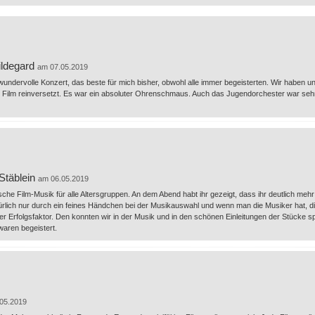
ildegard
am 07.05.2019
undervolle Konzert, das beste für mich bisher, obwohl alle immer begeisterten. Wir haben un
n Film reinversetzt. Es war ein absoluter Ohrenschmaus. Auch das Jugendorchester war sehr
Stäblein
am 06.05.2019
sche Film-Musik für alle Altersgruppen. An dem Abend habt ihr gezeigt, dass ihr deutlich mehr 
türlich nur durch ein feines Händchen bei der Musikauswahl und wenn man die Musiker hat, 
er Erfolgsfaktor. Den konnten wir in der Musik und in den schönen Einleitungen der Stücke 
waren begeistert.
05.2019