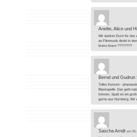
Anette, Alice und H
Wir danken Euch für das w
an Filmmusik direkt in de
bravo bravo ????????
Bernd und Gudrun 
Tolles Konzert - phantasti
Blaskapelle. Das geht na
können. Spaß ist ein groß
gerne aus Nürnberg. Wir 
Sascha Arndt
am 05.