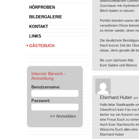
unterschiedlichen Genres 
Zuschauer mit rhythmische
HÖRPROBEN
Blech baden zu lassen.
BILDERGALERIE
Perfekt intoniert waren d
verwöhnten Ohren feinst
KONTAKT
es immer wieder, einen m
LINKS
Die deutlichste Bestätigu
GÄSTEBUCH
Nach kurzer Zeit der Übu
etwas, denn gerade die be
Bis zum nächsten Mal
Eure Sabine und Markus
Interner Bereich -
Anmeldung
Benutzername:
Eberhard Huber
am 
Passwort:
Hallo liebe Stadtkapelle 
Obwohl ich kein Fan von B
bisher nur ein Konzert vo
eine Freue Euch zu sehe
Auch Euer Nachwuchs ist a
Wünsche Euch allen eine 
Eberhard Huber