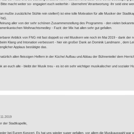
tte macht weiter so- engagiert euch weiterhin - übernehmt Verantwortung -ihr seid eine wertv
an mußte zusätzliche Stühle rein stellen!) ist eine tolle Motivation für alle Musiker der Stadtka
 FNG.
ve Meinung aller von der sehr schönen Zusammenstellung des Programms - den vielen bekann
erikanischen Weihnachtsmedley - Fazit: der Mix hat allen sehr gut gefallen.
erbarer Anblick von FNG mit fast doppelt so viel Musikern wie noch im Mai 2019 - dank der 
l beim Klang und Intonation verbessert - hier ein großer Dank an Dominik Landmann , dem Le
wenglicher Applaus bestätigte das.
natürlich allen fleissigen Helfern in der Küche/ Aufbau und Abbau der Bühnenteile/ dem Herric
n euch alle - bleibt der Musik treu - es ist ein sehr wichtiger musikalischer und sozialer Halt
.11.2019
r der Stadtkapelle,
eder bei Eurem Konzert. Es hat uns wieder super gefallen, vor allem die Musikauswahl war 