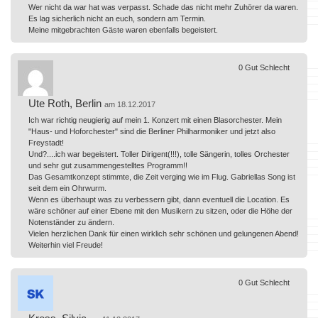
Wer nicht da war hat was verpasst. Schade das nicht mehr Zuhörer da waren.
Es lag sicherlich nicht an euch, sondern am Termin.
Meine mitgebrachten Gäste waren ebenfalls begeistert.
0
Gut
Schlecht
Ute Roth, Berlin
am 18.12.2017
Ich war richtig neugierig auf mein 1. Konzert mit einen Blasorchester. Mein
"Haus- und Hoforchester" sind die Berliner Philharmoniker und jetzt also
Freystadt!
Und?....ich war begeistert. Toller Dirigent(!!!), tolle Sängerin, tolles Orchester
und sehr gut zusammengestelltes Programm!!
Das Gesamtkonzept stimmte, die Zeit verging wie im Flug. Gabriellas Song ist
seit dem ein Ohrwurm.
Wenn es überhaupt was zu verbessern gibt, dann eventuell die Location. Es
wäre schöner auf einer Ebene mit den Musikern zu sitzen, oder die Höhe der
Notenständer zu ändern.
Vielen herzlichen Dank für einen wirklich sehr schönen und gelungenen Abend!
Weiterhin viel Freude!
0
Gut
Schlecht