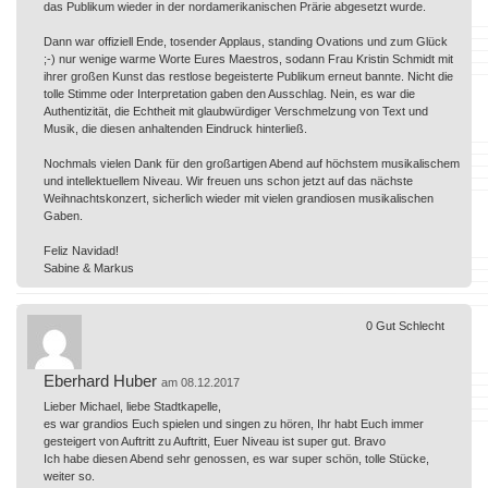
das Publikum wieder in der nordamerikanischen Prärie abgesetzt wurde.
Dann war offiziell Ende, tosender Applaus, standing Ovations und zum Glück
;-) nur wenige warme Worte Eures Maestros, sodann Frau Kristin Schmidt mit
ihrer großen Kunst das restlose begeisterte Publikum erneut bannte. Nicht die
tolle Stimme oder Interpretation gaben den Ausschlag. Nein, es war die
Authentizität, die Echtheit mit glaubwürdiger Verschmelzung von Text und
Musik, die diesen anhaltenden Eindruck hinterließ.
Nochmals vielen Dank für den großartigen Abend auf höchstem musikalischem
und intellektuellem Niveau. Wir freuen uns schon jetzt auf das nächste
Weihnachtskonzert, sicherlich wieder mit vielen grandiosen musikalischen
Gaben.
Feliz Navidad!
Sabine & Markus
0
Gut
Schlecht
Eberhard Huber
am 08.12.2017
Lieber Michael, liebe Stadtkapelle,
es war grandios Euch spielen und singen zu hören, Ihr habt Euch immer
gesteigert von Auftritt zu Auftritt, Euer Niveau ist super gut. Bravo
Ich habe diesen Abend sehr genossen, es war super schön, tolle Stücke,
weiter so.