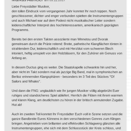
Liebe Freystädter Musiker,
den tollen Eindruck vom vergangenen Jahr konntet Ihr noch toppen. Noch
geschlossener, dichter und enger verbunden spielten die Instrumentengruppen
und auch Michael war auf dem Podest nicht musikalischer Leiter sondern
leidenschaftlicher Interpret des hochinteressanten, amerikanisch geprägten
Programms.
Bereits bei den ersten Takten assoziierte man Winnetou und Dvorak
gemeinsam durch die Prärie reitend: Breite, pathetische Klangflächen tönten in
strahlendem Dur, leidenschaftlich und mit Herzblut vom schweren Blech
intoniert, heftig umspielt von den Holzbläsern, für den Zuhörer ein Genuss von
Anfang an.
In diesem Ductus ging es weiter. Die Staatskapelle schwankte hin und her,
aber nicht im Takt sondern mal als jazzige Big Band, mal in symphonischen an
Berlioz erinnernden Klangsphären - besonders im 3 Teil des Stückes "Of
Sailors and Whales“.
Und dann die FNG: unglaublich wie Ihr jungen Musiker völlig abgebrüht Euer
ruhiges und standsicheres Spiel abliefert. Herrlich die Flöten mit ihrem warmen
und klaren Klang, am deutlichsten zu hören in der britisch anmutenden Zugabe.
Hut ab!
Auch im zweiten Teil konntet Ihr Freystädter Euch voll in Szene setzen und die
ganze Bandbreite Eures Könnens in den verschiedenen Genres zum Klingen
bringen. Angetrieben vom brillanten und effektvollen Schlagwerg glänzten alle
Instrumentengruppen, ehe sich mit dem Schlussstück der Kreis schloss, und