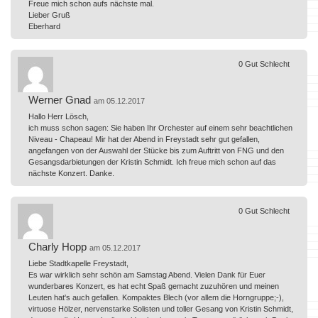
Freue mich schon aufs nächste mal.
Lieber Gruß
Eberhard
0
Gut
Schlecht
Werner Gnad
am 05.12.2017
Hallo Herr Lösch,
ich muss schon sagen: Sie haben Ihr Orchester auf einem sehr beachtlichen
Niveau - Chapeau! Mir hat der Abend in Freystadt sehr gut gefallen,
angefangen von der Auswahl der Stücke bis zum Auftritt von FNG und den
Gesangsdarbietungen der Kristin Schmidt. Ich freue mich schon auf das
nächste Konzert. Danke.
0
Gut
Schlecht
Charly Hopp
am 05.12.2017
Liebe Stadtkapelle Freystadt,
Es war wirklich sehr schön am Samstag Abend. Vielen Dank für Euer
wunderbares Konzert, es hat echt Spaß gemacht zuzuhören und meinen
Leuten hat's auch gefallen. Kompaktes Blech (vor allem die Horngruppe;-),
virtuose Hölzer, nervenstarke Solisten und toller Gesang von Kristin Schmidt,