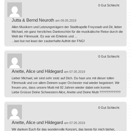
0
Gut
Schlecht
Jutta & Bernd Neuroth
am 09.05.2019
Allen Musikern und Leistungsträgern der Stadtkapelle Freystadt und Dir, lieber
Michael, ein ganz herzliches Dankeschön für die musikalische Reise durch die
Welt der Filmmusik. Es war ein Erlebnis und ...
...last but not least der zauberhafte Auftritt der FNG!
0
Gut
Schlecht
Anette, Alice und Hildegard
am 07.05.2019
Lieber Michael, wir sind sehr stolz auf Dich. Du hast uns mit dieser tollen
Filmmusik und vor allem Deinem super Orchester mal wieder begeistert. Wir
freuen uns, dass unsere Mutti mit 92 Jahren wieder dabei sein konnte.
Liebe Grüsse Deine Schwestern Alice, Anette und Deine Mutti ????????????
0
Gut
Schlecht
Anette, Alice und Hildegard
am 07.05.2019
Wir danken Euch für das wundervolle Konzert, das beste für mich bisher,