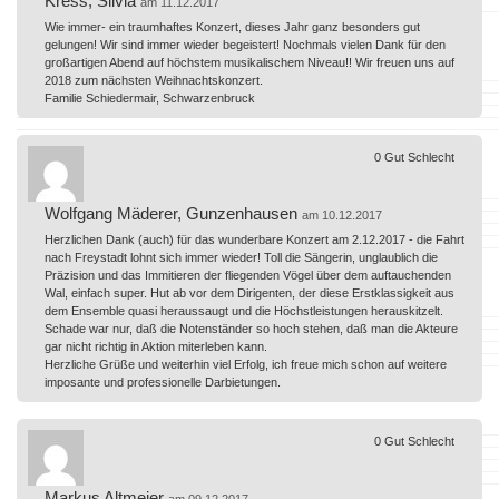
Kress, Silvia
am 11.12.2017
Wie immer- ein traumhaftes Konzert, dieses Jahr ganz besonders gut
gelungen! Wir sind immer wieder begeistert! Nochmals vielen Dank für den
großartigen Abend auf höchstem musikalischem Niveau!! Wir freuen uns auf
2018 zum nächsten Weihnachtskonzert.
Familie Schiedermair, Schwarzenbruck
0
Gut
Schlecht
Wolfgang Mäderer, Gunzenhausen
am 10.12.2017
Herzlichen Dank (auch) für das wunderbare Konzert am 2.12.2017 - die Fahrt
nach Freystadt lohnt sich immer wieder! Toll die Sängerin, unglaublich die
Präzision und das Immitieren der fliegenden Vögel über dem auftauchenden
Wal, einfach super. Hut ab vor dem Dirigenten, der diese Erstklassigkeit aus
dem Ensemble quasi heraussaugt und die Höchstleistungen herauskitzelt.
Schade war nur, daß die Notenständer so hoch stehen, daß man die Akteure
gar nicht richtig in Aktion miterleben kann.
Herzliche Grüße und weiterhin viel Erfolg, ich freue mich schon auf weitere
imposante und professionelle Darbietungen.
0
Gut
Schlecht
Markus Altmeier
am 09.12.2017