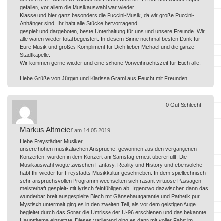
gefallen, vor allem die Musikauswahl war wieder
Klasse und hier ganz besonders die Puccini-Musik, da wir große Puccini-
Anhänger sind. Ihr habt alle Stücke hervorragend
gespielt und dargeboten, beste Unterhaltung für uns und unsere Freunde. Wir
alle waren wieder total begeistert. In diesem Sinne nochmal besten Dank für
Eure Musik und großes Kompliment für Dich lieber Michael und die ganze
Stadtkapelle.
Wir kommen gerne wieder und eine schöne Vorweihnachtszeit für Euch alle.
Liebe Grüße von Jürgen und Klarissa Graml aus Feucht mit Freunden.
0
Gut
Schlecht
Markus Altmeier
am 14.05.2019
Liebe Freystädter Musiker,
unsere hohen musikalischen Ansprüche, gewonnen aus den vergangenen
Konzerten, wurden in dem Konzert am Samstag erneut übererfüllt. Die
Musikauswahl wogte zwischen Fantasy, Reality und History und ebensolche
habt Ihr wieder für Freystadts Musikkultur geschrieben. In dem spieltechnisch
sehr anspruchsvollen Programm wechselten sich rasant virtuose Passagen -
meisterhaft gespielt- mit lyrisch feinfühligen ab. Irgendwo dazwischen dann das
wunderbar breit ausgespielte Blech mit Gänsehautgarantie und Pathetik pur.
Mystisch untermalt ging es in den zweiten Teil, als vor dem geistigen Auge
begleitet durch das Sonar die Umrisse der U-96 erschienen und das bekannte
Hauptthema einsetzte. Dieses variierend ging es dann mit voller Fahrt im