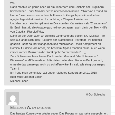
vor. ;-))
Dann möchte ich gerne noch Uli am Tenorhorn und Reinhold am Flügelhorn
hervorheben - euer Solo bei der wunderschönen neuen Polka "Von Freund zu
Freund" war sowas von schön, butterweich, klanglich perfekt und schön
agogisch gestaltet - meine Hochachtung - Chapeau! Weiter so ....
Und dann noch ein Kompliment an Eva von den Klarinetten - als "Ersatzmann"
für Erwin hast du die Ansage ganz toll vorgetragen , auch dank der Text - Hilfe
von Claudia , Piccolo/Flöte.
Dann gilt der Dank auch an Dominik Landmann und seine FNG Musiker - ihr
seid auf lange Sicht das Rückgrat der Stadtkapelle Freystadt - ihr habt toll
gespielt - sehr sauber klangschön und musikalisch - mein Kompliment an
Dominik für deine tolle Arbeit, die bestimmt Spass machen muss, auch wenn
immer wieder Musiker in die Stadtkapelle "verschwinden". :-))
Zum Schluss auch noch eine Dank an den Vorstand / die Notenwarte /
Bühnenaufbau/Bühnenabbau / die vielen helfenden Hände im Background ,
ohne die das ganze gar nicht zu schaffen wäre. Ihr seid alle ein grossartiges
Team !!
Ich freue mich schon jetzt auf unser nächstes Konzert am 24.11.2018
Euer Musikalischer Leiter
Michael Lösch
0
Gut
Schlecht
Elisabeth W.
am 12.05.2018
Das heutige Konzert war wieder super. Das Programm war sehr ausgeglichen.