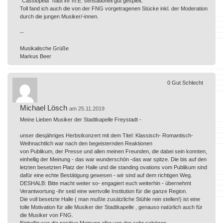
"Cassiopeia" habt ihr m.E. sensationell gut gespielt.
Toll fand ich auch die von der FNG vorgetragenen Stücke inkl. der Moderation
durch die jungen Musiker/-innen.
--
Musikalische Grüße
Markus Beer
0
Gut
Schlecht
Michael Lösch
am 25.11.2019
Meine Lieben Musiker der Stadtkapelle Freystadt -
unser diesjähriges Herbstkonzert mit dem Titel: Klassisch- Romantisch-
Weihnachtlich war nach den begeisternden Reaktionen
von Publikum, der Presse und allen meinen Freunden, die dabei sein konnten,
einhellig der Meinung - das war wunderschön -das war spitze. Die bis auf den
letzten besetzten Platz der Halle und die standing ovations vom Publikum sind
dafür eine echte Bestätigung gewesen - wir sind auf dem richtigen Weg.
DESHALB: Bitte macht weiter so- engagiert euch weiterhin - übernehmt
Verantwortung -ihr seid eine wertvolle Institution für die ganze Region.
Die voll besetzte Halle ( man mußte zusätzliche Stühle rein stellen!) ist eine
tolle Motivation für alle Musiker der Stadtkapelle , genauso natürlich auch für
die Musiker von FNG.
Einhellig war die positive Meinung aller von der sehr schönen