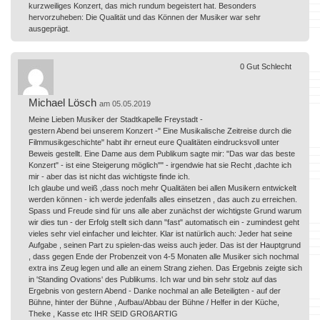
kurzweiliges Konzert, das mich rundum begeistert hat. Besonders
hervorzuheben: Die Qualität und das Können der Musiker war sehr
ausgeprägt.
0
Gut
Schlecht
Michael Lösch
am 05.05.2019
Meine Lieben Musiker der Stadtkapelle Freystadt -
gestern Abend bei unserem Konzert -" Eine Musikalische Zeitreise durch die
Filmmusikgeschichte" habt ihr erneut eure Qualitäten eindrucksvoll unter
Beweis gestellt. Eine Dame aus dem Publikum sagte mir: "Das war das beste
Konzert" - ist eine Steigerung möglich"" - irgendwie hat sie Recht ,dachte ich
mir - aber das ist nicht das wichtigste finde ich.
Ich glaube und weiß ,dass noch mehr Qualitäten bei allen Musikern entwickelt
werden können - ich werde jedenfalls alles einsetzen , das auch zu erreichen.
Spass und Freude sind für uns alle aber zunächst der wichtigste Grund warum
wir dies tun - der Erfolg stellt sich dann "fast" automatisch ein - zumindest geht
vieles sehr viel einfacher und leichter. Klar ist natürlich auch: Jeder hat seine
Aufgabe , seinen Part zu spielen-das weiss auch jeder. Das ist der Hauptgrund
, dass gegen Ende der Probenzeit von 4-5 Monaten alle Musiker sich nochmal
extra ins Zeug legen und alle an einem Strang ziehen. Das Ergebnis zeigte sich
in 'Standing Ovations' des Publikums. Ich war und bin sehr stolz auf das
Ergebnis von gestern Abend - Danke nochmal an alle Beteiligten - auf der
Bühne, hinter der Bühne , Aufbau/Abbau der Bühne / Helfer in der Küche,
Theke , Kasse etc IHR SEID GROßARTIG