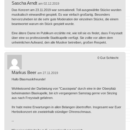
Sascha Arndt
am 02.12.2019
Das Konzert am 23.11.2019 war sensationell. Toll ausgewählte Stücke wurden
musikalisch einwandfrei gespielt. Es war einfach großartig. Besonders
hervorzuheben ist die sehr gute Moderation der einzelnen Stücke, die einem
beantwortet warum ein Stück gespielt wurde.
Eine ältere Dame im Publikum erzählte mir, wie toll sie es findet, dass Freystadt
über eine so professionelle Stadtkapelle verfügt. Sie zollte vor allem dem
unheimlichen Aufwand, den alle Musiker betreiben, großen Respekt.
0
Gut
Schlecht
Markus Beer
am 27.11.2019
Hallo Blasmusikfreunde!
Wohlwissend der Darbietung von "Cassiopeia" durch eine in der Oberpfalz
beheimateten Blaskapelle, bin ich vergangenen Samstag gerne von Sinzing
aus nach Freystadt gefahren.
Ihr habt meine Erwartungen in allen Belangen übertroffen. Insgesamt war Euer
Herbstkonzert ein zweieinhalb stündiger Ohrenschmaus.
--