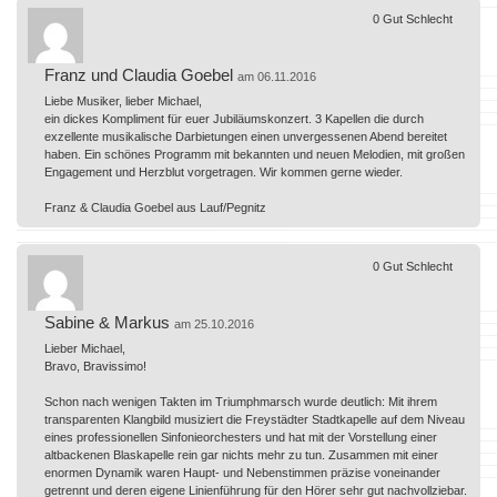
0
Gut
Schlecht
Franz und Claudia Goebel
am 06.11.2016
Liebe Musiker, lieber Michael,
ein dickes Kompliment für euer Jubiläumskonzert. 3 Kapellen die durch
exzellente musikalische Darbietungen einen unvergessenen Abend bereitet
haben. Ein schönes Programm mit bekannten und neuen Melodien, mit großen
Engagement und Herzblut vorgetragen. Wir kommen gerne wieder.
Franz & Claudia Goebel aus Lauf/Pegnitz
0
Gut
Schlecht
Sabine & Markus
am 25.10.2016
Lieber Michael,
Bravo, Bravissimo!
Schon nach wenigen Takten im Triumphmarsch wurde deutlich: Mit ihrem
transparenten Klangbild musiziert die Freystädter Stadtkapelle auf dem Niveau
eines professionellen Sinfonieorchesters und hat mit der Vorstellung einer
altbackenen Blaskapelle rein gar nichts mehr zu tun. Zusammen mit einer
enormen Dynamik waren Haupt- und Nebenstimmen präzise voneinander
getrennt und deren eigene Linienführung für den Hörer sehr gut nachvollziebar.