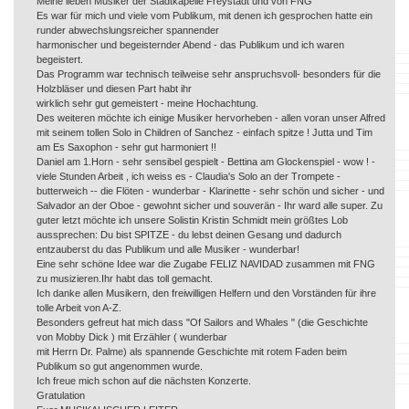
Meine lieben Musiker der Stadtkapelle Freystadt und von FNG
Es war für mich und viele vom Publikum, mit denen ich gesprochen hatte ein
runder abwechslungsreicher spannender
harmonischer und begeisternder Abend - das Publikum und ich waren
begeistert.
Das Programm war technisch teilweise sehr anspruchsvoll- besonders für die
Holzbläser und diesen Part habt ihr
wirklich sehr gut gemeistert - meine Hochachtung.
Des weiteren möchte ich einige Musiker hervorheben - allen voran unser Alfred
mit seinem tollen Solo in Children of Sanchez - einfach spitze ! Jutta und Tim
am Es Saxophon - sehr gut harmoniert !!
Daniel am 1.Horn - sehr sensibel gespielt - Bettina am Glockenspiel - wow ! -
viele Stunden Arbeit , ich weiss es - Claudia's Solo an der Trompete -
butterweich -- die Flöten - wunderbar - Klarinette - sehr schön und sicher - und
Salvador an der Oboe - gewohnt sicher und souverän - Ihr ward alle super. Zu
guter letzt möchte ich unsere Solistin Kristin Schmidt mein größtes Lob
aussprechen: Du bist SPITZE - du lebst deinen Gesang und dadurch
entzauberst du das Publikum und alle Musiker - wunderbar!
Eine sehr schöne Idee war die Zugabe FELIZ NAVIDAD zusammen mit FNG
zu musizieren.Ihr habt das toll gemacht.
Ich danke allen Musikern, den freiwilligen Helfern und den Vorständen für ihre
tolle Arbeit von A-Z.
Besonders gefreut hat mich dass "Of Sailors and Whales " (die Geschichte
von Mobby Dick ) mit Erzähler ( wunderbar
mit Herrn Dr. Palme) als spannende Geschichte mit rotem Faden beim
Publikum so gut angenommen wurde.
Ich freue mich schon auf die nächsten Konzerte.
Gratulation