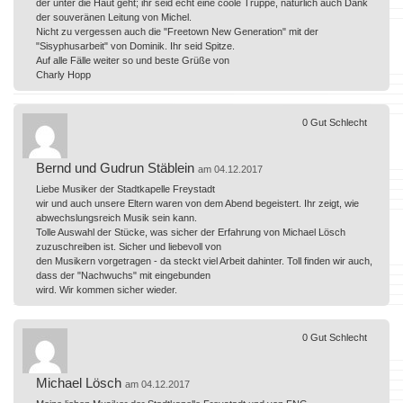
der unter die Haut geht; ihr seid echt eine coole Truppe, natürlich auch Dank
der souveränen Leitung von Michel.
Nicht zu vergessen auch die "Freetown New Generation" mit der
"Sisyphusarbeit" von Dominik. Ihr seid Spitze.
Auf alle Fälle weiter so und beste Grüße von
Charly Hopp
0
Gut
Schlecht
Bernd und Gudrun Stäblein
am 04.12.2017
Liebe Musiker der Stadtkapelle Freystadt
wir und auch unsere Eltern waren von dem Abend begeistert. Ihr zeigt, wie
abwechslungsreich Musik sein kann.
Tolle Auswahl der Stücke, was sicher der Erfahrung von Michael Lösch
zuzuschreiben ist. Sicher und liebevoll von
den Musikern vorgetragen - da steckt viel Arbeit dahinter. Toll finden wir auch,
dass der "Nachwuchs" mit eingebunden
wird. Wir kommen sicher wieder.
0
Gut
Schlecht
Michael Lösch
am 04.12.2017