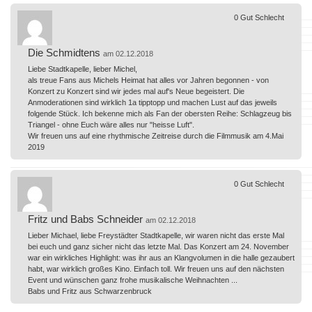
0
Gut
Schlecht
Die Schmidtens
am 02.12.2018
Liebe Stadtkapelle, lieber Michel,
als treue Fans aus Michels Heimat hat alles vor Jahren begonnen - von
Konzert zu Konzert sind wir jedes mal auf's Neue begeistert. Die
Anmoderationen sind wirklich 1a tipptopp und machen Lust auf das jeweils
folgende Stück. Ich bekenne mich als Fan der obersten Reihe: Schlagzeug bis
Triangel - ohne Euch wäre alles nur "heisse Luft".
Wir freuen uns auf eine rhythmische Zeitreise durch die Filmmusik am 4.Mai
2019
0
Gut
Schlecht
Fritz und Babs Schneider
am 02.12.2018
Lieber Michael, liebe Freystädter Stadtkapelle, wir waren nicht das erste Mal
bei euch und ganz sicher nicht das letzte Mal. Das Konzert am 24. November
war ein wirkliches Highlight: was ihr aus an Klangvolumen in die halle gezaubert
habt, war wirklich großes Kino. Einfach toll. Wir freuen uns auf den nächsten
Event und wünschen ganz frohe musikalische Weihnachten ...
Babs und Fritz aus Schwarzenbruck