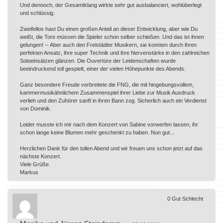
Und dennoch, der Gesamtklang wirkte sehr gut ausbalanciert, wohlüberlegt
und schlüssig.
Zweifellos hast Du einen großen Anteil an dieser Entwicklung, aber wie Du
weißt, die Tore müssen die Spieler schon selber schießen. Und das ist ihnen
gelungen! -- Aber auch den Freistädter Musikern, sie konnten durch ihren
perfekten Ansatz, ihre super Technik und ihre Nervenstärke in den zahlreichen
Soloeinsätzen glänzen. Die Ouvertüre der Leidenschaften wurde
beeindruckend toll gespielt, einer der vielen Höhepunkte des Abends.
Ganz besondere Freude verbreitete die FNG, die mit hingebungsvollem,
kammermusikähnlichem Zusammenspiel ihrer Liebe zur Musik Ausdruck
verlieh und den Zuhörer sanft in ihren Bann zog. Sicherlich auch ein Verdienst
von Dominik.
Leider musste ich mir nach dem Konzert von Sabine vorwerfen lassen, ihr
schon lange keine Blumen mehr geschenkt zu haben. Nun gut...
Herzlichen Dank für den tollen Abend und wir freuen uns schon jetzt auf das
nächste Konzert.
Viele Grüße
Markus
0
Gut
Schlecht