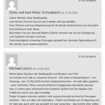
0
Gut
Schlecht
Doris und karl-Heinz Schwabach
am 17.06.2018
Lieber Michael, liebe Stadtkapelle,
euer letztes Konzert hat uns auch wieder sehr gut gefallen.
Euer Können und eure Begeisterung für die Musik beeindrucken uns bei jedem
Konzertbesuch aufs Neue.
Besonders hat uns diesmal Bettina Odörfer faziniert wie sie am Schlagzeug
und Xylophon mit einer enormen
Geschwindigkeit schwierige Passagen gespielt hat. Absolute Spitzenklasse!!!
Wir werden euch weiterempfehlen.
0
Gut
Schlecht
Michael Lösch
am 14.05.2018
Meine lieben Musiker der Stadtkapelle und Musiker von FNG
ich möchte euch alle zu unserem Konzert " 100 Jahre Freistaat Bayern " am
Samstag , den 12.Mai 2018 herzlich beglückwünschen - ihr habt alles gegeben
- sehr viel Arbeit, Fleiss und persönliches Engagement mal wieder gezeigt -
was zu einem ganz phantastischen Ergebnis geführt hat.Der Applaus des
Publikums hat es uns allen bestätigt.
Einige Gruppen mussten wirklich sehr anspruchsvolle technische Passagen
meistern - hier vor allem die Klarinetten , Flöten und Bettina am Schlagzeug und
ihr habt das auch sehr gut gespielt! Ich war sprachlos - das kommt eher selten