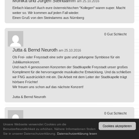
Monika und Jürgen Steindamm
am 25.10.2016
Einfach klasse!! Auch eure österreichischen "Kollegen" waren super. Macht
weiter so. Wir kommen auf jeden Fall wieder.
Einen Gruß von den Steindamms aus Nürnberg
0
Gut
Schlecht
Jutta & Bernd Neuroth
am 25.10.2016
Ob Frei- oder Freystadt eine sehr gute und gelungene Symbiose für ein
Jubiläumskonzert.
Und nach 4 genossenen Konzerten der Stadtkapelle Freystadt unser großes
Kompliment für die hervorragende musikalische Entwicklung. Und da schließen
wir FNG ausdrücklich mit ein. Die Arbeit mit dem Leiter der Stadtkapelle trägt
hörbare Früchte!
Wir freuen uns schon auf das nächste Konzert!
Jutta & Bernd Neuroth
0
Gut
Schlecht
Unsere Webseite verwendet Cookies um die
Cookies akzeptieren
Familie Wachsmann
Benutzerfreundlichkeit zu erhöhen. Nähere Informationen finden
am 24.10.2016
Sie in unserer Datenschutzerklärung.
Datenschutzerklärung lesen
Das Konzert war sehr gelungen. Die idee das Jubiläum mit der Stadtkappelle