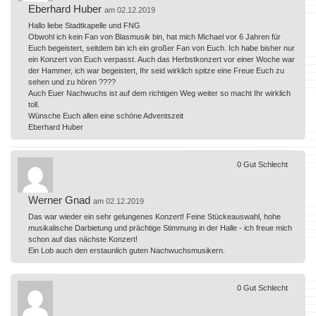
Eberhard Huber
am 02.12.2019
Hallo liebe Stadtkapelle und FNG
Obwohl ich kein Fan von Blasmusik bin, hat mich Michael vor 6 Jahren für
Euch begeistert, seitdem bin ich ein großer Fan von Euch. Ich habe bisher nur
ein Konzert von Euch verpasst. Auch das Herbstkonzert vor einer Woche war
der Hammer, ich war begeistert, Ihr seid wirklich spitze eine Freue Euch zu
sehen und zu hören ????
Auch Euer Nachwuchs ist auf dem richtigen Weg weiter so macht Ihr wirklich
toll.
Wünsche Euch allen eine schöne Adventszeit
Eberhard Huber
0
Gut
Schlecht
Werner Gnad
am 02.12.2019
Das war wieder ein sehr gelungenes Konzert! Feine Stückeauswahl, hohe
musikalische Darbietung und prächtige Stimmung in der Halle - ich freue mich
schon auf das nächste Konzert!
Ein Lob auch den erstaunlich guten Nachwuchsmusikern.
0
Gut
Schlecht