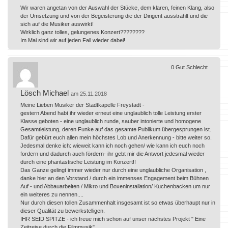
Wir waren angetan von der Auswahl der Stücke, dem klaren, feinen Klang, also
der Umsetzung und von der Begeisterung die der Dirigent ausstrahlt und die
sich auf die Musiker auswirkt!
Wirklich ganz tolles, gelungenes Konzert????????
Im Mai sind wir auf jeden Fall wieder dabei!
0
Gut
Schlecht
Lösch Michael
am 25.11.2018
Meine Lieben Musiker der Stadtkapelle Freystadt -
gestern Abend habt ihr wieder erneut eine unglaublich tolle Leistung erster
Klasse geboten - eine unglaublich runde, sauber intonierte und homogene
Gesamtleistung, deren Funke auf das gesamte Publikum übergesprungen ist.
Dafür gebürt euch allen mein höchstes Lob und Anerkennung - bitte weiter so.
Jedesmal denke ich: wieweit kann ich noch gehen/ wie kann ich euch noch
fordern und dadurch auch fördern- ihr gebt mir die Antwort jedesmal wieder
durch eine phantastische Leistung im Konzert!!
Das Ganze gelingt immer wieder nur durch eine unglaubliche Organisation ,
danke hier an den Vorstand / durch ein immenses Engagement beim Bühnen
Auf - und Abbauarbeiten / Mikro und Boxeninstallation/ Kuchenbacken um nur
ein weiteres zu nennen....
Nur durch diesen tollen Zusammenhalt insgesamt ist so etwas überhaupt nur in
dieser Qualität zu bewerkstelligen.
IHR SEID SPITZE - ich freue mich schon auf unser nächstes Projekt " Eine
Zeitreise durch die Filmmusik".