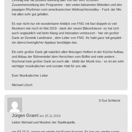
Zusammenstellung des Programms - den vielen bekannten Melodien und den
peppigen Rhythmen vom amerikanischen Weihnachtsmedley - Fazit: der Mix
hat allen sehr gut gefallen.
Es war nicht nur ein wunderbarer Anblick von FNG mit fast doppelt so viel
Musikern wie noch im Mai 2019 - dank der neuen Bläserklasse- es hat sich
auch unglaublich viel beim Klang und Intonation verbessert - hier ein großer
Dank an Dominik Landmann , dem Leiter von FNG. Ihr habt ganz toll gespielt -
ein überschwenglicher Applaus bestätigte das.
Ein sehr großer Dank gilt natürlich allen fleissigen Helfern in der Küche/ Aufbau
und Abbau der Bühnenteile/ dem Herrichten vom Büffet und viele andere ..
Nochmal mein großer Dank an euch alle - bleibt der Musik treu - es ist ein sehr
wichtiger musikalischer und sozialer Halt für uns alle.
Euer Musikalischer Leiter
Michael Lösch
0
Gut
Schlecht
Jürgen Graml
am 25.11.2019
Lieber Michael und Musiker der Stadtkapelle,
am SA 23.11. waren wir wieder bei Eurem Konzert. Es hat uns wieder super