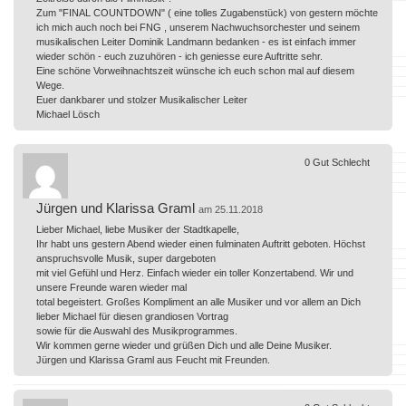
Zum "FINAL COUNTDOWN" ( eine tolles Zugabenstück) von gestern möchte
ich mich auch noch bei FNG , unserem Nachwuchsorchester und seinem
musikalischen Leiter Dominik Landmann bedanken - es ist einfach immer
wieder schön - euch zuzuhören - ich geniesse eure Auftritte sehr.
Eine schöne Vorweihnachtszeit wünsche ich euch schon mal auf diesem
Wege.
Euer dankbarer und stolzer Musikalischer Leiter
Michael Lösch
0
Gut
Schlecht
Jürgen und Klarissa Graml
am 25.11.2018
Lieber Michael, liebe Musiker der Stadtkapelle,
Ihr habt uns gestern Abend wieder einen fulminaten Auftritt geboten. Höchst
anspruchsvolle Musik, super dargeboten
mit viel Gefühl und Herz. Einfach wieder ein toller Konzertabend. Wir und
unsere Freunde waren wieder mal
total begeistert. Großes Kompliment an alle Musiker und vor allem an Dich
lieber Michael für diesen grandiosen Vortrag
sowie für die Auswahl des Musikprogrammes.
Wir kommen gerne wieder und grüßen Dich und alle Deine Musiker.
Jürgen und Klarissa Graml aus Feucht mit Freunden.