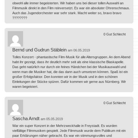
obwohl alle immer begeisterten. Wir haben uns bei dieser tollen Auswahl an
Filmmusik direkt in den Film reinversetzt. Es war ein absoluter Ohrenschmaus.
Auch das Jugendorchester war sehr stark. Macht weiter so, bravo bravo
????????
0
Gut
Schlecht
Bernd und Gudrun Stäblein
am 06.05.2019
Tolles Konzert - phantastische Film-Musik für alle Altersgruppen. An dem Abend
habt ihr gezeigt, dass ihr deutlich mehr seit als eine klassische Blaskapelle.
Das geht natürlich nur durch ein feines Händchen bei der Musikauswahl und
wenn man die Musiker hat, die das dann auch umsetzen können. Spaß ist ein
großer Erfolgsfaktor. Den konnten wir in der Musik und in den schönen
Einleitungen der Stücke spüren. Dafür kommen wir gerne aus Nürnberg. Wir
waren begeistert.
0
Gut
Schlecht
Sascha Arndt
am 05.05.2019
War ein super Konzert in der Mehrzweckhalle in Freystadt. Es wurden
vielfältige Filmmusiken gespielt. Jede Filmmusik wurde dem Publikum mit ein
paar Erklärungen näher gebracht. Es war ein stimmungsvolles und