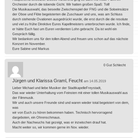
Orchester durch die tobende Gicht. Wir hatten großen Spaß: Toll!
Die Musikauswahl, das beseelte Zwischenspiel der FNG und die Soloeinsätze
der Oboe und Flöte begeisterten die Zuschauer und uns, was am Schluss
durch stehende Ovationen ausgedrückt wurde, die erst durch die die resolute
und viel zu frühe Direktive Eures Kapellmeisters unterbrochen wurde. Ich finde,
er hätte Euch fast um Euren verdienten Lohn gebracht. Da ist wohl ein
Gespräch fällig.
Wir bedanken uns für den tollen Abend und freuen uns schon auf das nächste
Konzert im November.
Eure Sabine und Markus
0
Gut
Schlecht
Jürgen und Klarissa Graml, Feucht
am 14.05.2019
Lieber Michael und liebe Musiker der StadtkapelleFreystadt,
Das war wieder Unterhaltung vom Feinsten mit einer tollen Musikauswahl aus
der Filmmusik.
Wir und auch unsere Freunde sind und waren wieder total begeistert von dem,
was
wir von Euch zu hören bekommen haben. Technisch hervorragend
dargeboten, ein Ohrenschmaus.
Auch der Nachwuchs hat gezeigt, was er inzwischen drauf hat.
Macht weiter so, wir kommen gerne im Nov. wieder.