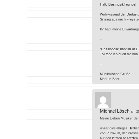
Hallo Blasmusikfreunde!
Wohlwissend der Darbietu
Sinzing aus nach Freysta
Ihr habt meine Erwartung
--
"Cassiopeia" habt ihr m.E. 
Toll fand ich auch die vo
--
Musikalische Grüße
Markus Beer
Michael Lösch
am 2
Meine Lieben Musiker der 
unser diesjähriges Herbs
von Publikum, der Presse 
auf den letzten besetzten