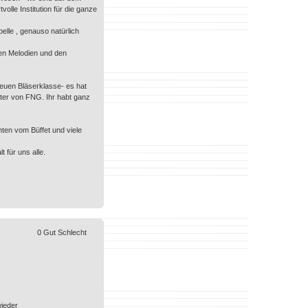
olle Institution für die ganze
pelle , genauso natürlich
ten Melodien und den
neuen Bläserklasse- es hat
iter von FNG. Ihr habt ganz
hten vom Büffet und viele
 für uns alle.
0
Gut
Schlecht
wieder