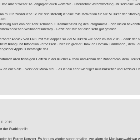
tte macht weiter so- engagiert euch weiterhin - übernehmt Verantwortung -ihr seid eine wertv
an mußte zusätzliche Stühle rein stellen!) ist eine tolle Motivation für alle Musiker der Stadtka
 FNG.
ve Meinung aller von der sehr schönen Zusammenstellung des Programms - den vielen bekann
erikanischen Weihnachtsmedley - Fazit: der Mix hat allen sehr gut gefallen.
erbarer Anblick von FNG mit fast doppelt so viel Musikern wie noch im Mai 2019 - dank der 
l beim Klang und Intonation verbessert - hier ein großer Dank an Dominik Landmann , dem Le
wenglicher Applaus bestätigte das.
natürlich allen fleissigen Helfern in der Küche/ Aufbau und Abbau der Bühnenteile/ dem Herric
n euch alle - bleibt der Musik treu - es ist ein sehr wichtiger musikalischer und sozialer Halt
.11.2019
r der Stadtkapelle,
eder bei Eurem Konzert. Es hat uns wieder super gefallen, vor allem die Musikauswahl war 