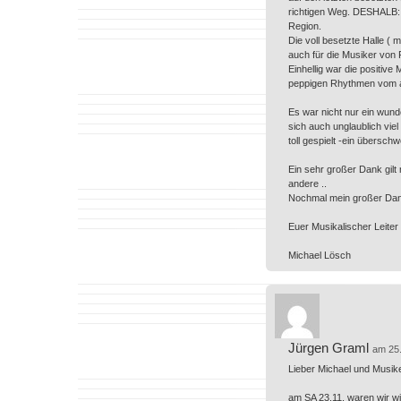
richtigen Weg. DESHALB: Bi
Region.
Die voll besetzte Halle ( m
auch für die Musiker von
Einhellig war die positi
peppigen Rhythmen vom am
Es war nicht nur ein wund
sich auch unglaublich vie
toll gespielt -ein übersch
Ein sehr großer Dank gilt 
andere ..
Nochmal mein großer Dank a
Euer Musikalischer Leiter
Michael Lösch
Jürgen Graml
am 25
Lieber Michael und Musike
am SA 23.11. waren wir wi