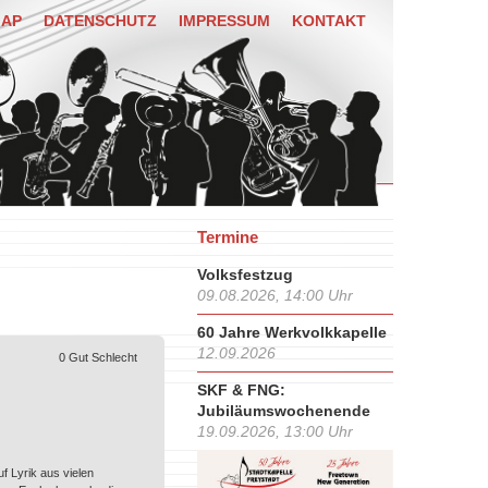
MAP
DATENSCHUTZ
IMPRESSUM
KONTAKT
Termine
Volksfestzug
09.08.2026, 14:00 Uhr
60 Jahre Werkvolkkapelle
12.09.2026
0
Gut
Schlecht
SKF & FNG:
Jubiläumswochenende
19.09.2026, 13:00 Uhr
f Lyrik aus vielen