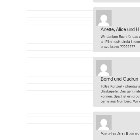
Anette, Alice und H
Wir danken Euch für das w
an Filmmusik direkt in de
bravo bravo ????????
Bernd und Gudrun 
Tolles Konzert - phantasti
Blaskapelle. Das geht na
können. Spaß ist ein groß
gerne aus Nürnberg. Wir 
Sascha Arndt
am 05.