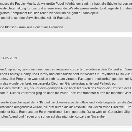
nders die Puccini-Musik, da wir große Puccini-Anhänger sind. Ihr habt alle Stücke hervorra
beste Unterhaltung für uns und unsere Freunde. Wir alle waren wieder total begeistert. In d
roßes Kompliment für Dich lieber Michael und die ganze Stadtkapelle.
und eine schöne Vorweihnachtszeit für Euch alle.
nd Klarissa Graml aus Feucht mit Freunden.
 14.05.2019
,
en Ansprüche, gewonnen aus den vergangenen Konzerten, wurden in dem Konzert am Samsta
hen Fantasy, Reality und History und ebensolche habt Ihr wieder für Freystadts Musikkultu
uchsvollen Programm wechselten sich rasant virtuose Passagen - meisterhaft gespielt- mit lyr
 das wunderbar breit ausgespielte Blech mit Gänsehautgarantie und Pathetik pur.
s in den zweiten Teil, als vor dem geistigen Auge begleitet durch das Sonar die Umrisse der
tzte. Dieses variierend ging es dann mit voller Fahrt im Orchester durch die tobende Gicht
seelte Zwischenspiel der FNG und die Soloeinsätze der Oboe und Flöte begeisterten die Z
ationen ausgedrückt wurde, die erst durch die die resolute und viel zu frühe Direktive Eure
inde, er hätte Euch fast um Euren verdienten Lohn gebracht. Da ist wohl ein Gespräch fällig.
 tollen Abend und freuen uns schon auf das nächste Konzert im November.