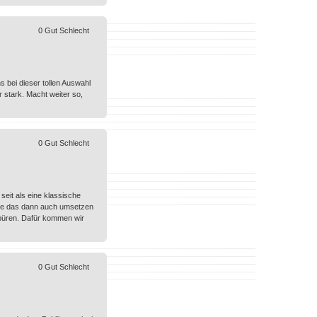
0
Gut
Schlecht
s bei dieser tollen Auswahl
 stark. Macht weiter so,
0
Gut
Schlecht
seit als eine klassische
die das dann auch umsetzen
spüren. Dafür kommen wir
0
Gut
Schlecht