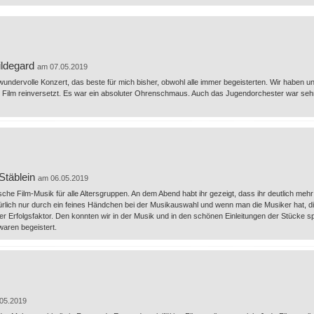
ildegard
am 07.05.2019
undervolle Konzert, das beste für mich bisher, obwohl alle immer begeisterten. Wir haben un
n Film reinversetzt. Es war ein absoluter Ohrenschmaus. Auch das Jugendorchester war sehr
Stäblein
am 06.05.2019
sche Film-Musik für alle Altersgruppen. An dem Abend habt ihr gezeigt, dass ihr deutlich mehr 
türlich nur durch ein feines Händchen bei der Musikauswahl und wenn man die Musiker hat, 
er Erfolgsfaktor. Den konnten wir in der Musik und in den schönen Einleitungen der Stücke 
waren begeistert.
05.2019