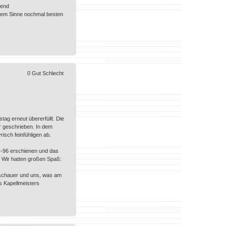
gend
iesem Sinne nochmal besten
0
Gut
Schlecht
g erneut übererfüllt. Die
r geschrieben. In dem
isch feinfühligen ab.
 U-96 erschienen und das
. Wir hatten großen Spaß:
uschauer und uns, was am
s Kapellmeisters