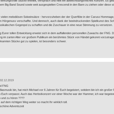
wirkungsvolle Stücke enthielt, versprach und hielt ein abwechslungsreiches Konzert. Es ge
m Big Band Sound sowie weit ausgespielten Crescendi in den Bann zu ziehen oder diese sich
ie vielen melodiösen Soloeinsätze - hervorzuheben der der Querflöte in der Caruso Hommage,
en Hörgenuss verschaffte. Und dennoch, auch dank der beeindruckenden Spielkunst des S
usikalischen Gegenpol zu schaffen und die Zuschauer in eine neue Stimmung zu versetzen.
ng Eurer tollen Entwicklung erweist sich in dem auffallenden personellen Zuwachs der FNG. D
ng im zarten Alter vor großem Publikum ein berühmtes Stück von Händel gekonnt vorzutrag
kannten Stücke gut zu spielen, ist besonders schwer.
02.12.2019
und FNG
lasmusik bin, hat mich Michael vor 6 Jahren für Euch begeistert, seitdem bin ich ein großer
n Euch verpasst. Auch das Herbstkonzert vor einer Woche war der Hammer, ich war begeistert
n und zu hören ????
uf dem richtigen Weg weiter so macht Ihr wirklich toll.
schöne Adventszeit