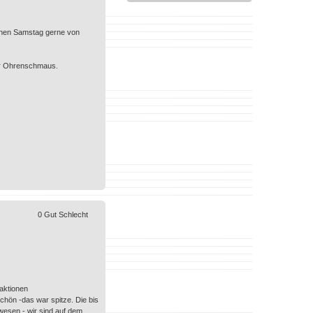
genen Samstag gerne von
ger Ohrenschmaus.
0
Gut
Schlecht
aktionen
chön -das war spitze. Die bis
ewesen - wir sind auf dem