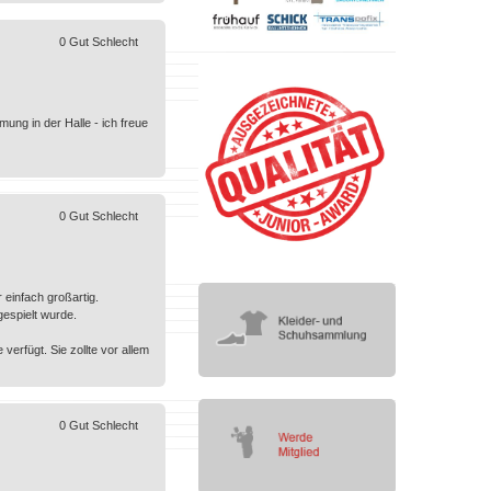
0
Gut
Schlecht
ng in der Halle - ich freue
0
Gut
Schlecht
 einfach großartig.
espielt wurde.
 verfügt. Sie zollte vor allem
0
Gut
Schlecht