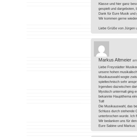
Klasse und hier ganz beso
gespielt und dargeboten, 
Dank für Eure Musik und g
Wir kommen gerne wieder 
Liebe Grüße von Jürgen u
Markus Altmeier
am
Liebe Freystädter Musiker
unsere hohen musikalisch
Musikauswahl wogte zwisc
spieltechnisch sehr anspr
Irgendwo dazwischen dann
Mystisch untermalt ging e
bekannte Hauptthema einse
Toll!
Die Musikauswahl, das be
Schluss durch stehende Ov
unterbrochen wurde. Ich f
Wir bedanken uns für den
Eure Sabine und Markus