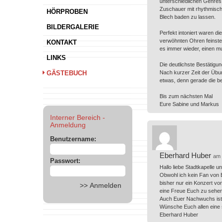
unterschiedlichen Genres 
Zuschauer mit rhythmische
HÖRPROBEN
Blech baden zu lassen.
BILDERGALERIE
Perfekt intoniert waren d
verwöhnten Ohren feinst
KONTAKT
es immer wieder, einen m
LINKS
Die deutlichste Bestätigu
GÄSTEBUCH
Nach kurzer Zeit der Übu
etwas, denn gerade die be
Bis zum nächsten Mal
Eure Sabine und Markus
Interner Bereich -
Anmeldung
Benutzername:
Eberhard Huber
am 
Passwort:
Hallo liebe Stadtkapelle 
Obwohl ich kein Fan von B
bisher nur ein Konzert vo
eine Freue Euch zu sehe
Auch Euer Nachwuchs ist a
Wünsche Euch allen eine 
Eberhard Huber