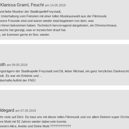
Klarissa Graml, Feucht
am 14.05.2019
und liebe Musiker der StadtkapelleFreystadt,
Unterhaltung vom Feinsten mit einer tollen Musikauswahl aus der Filmmusik.
nsere Freunde sind und waren wieder total begeistert von dem, was
u hören bekommen haben. Technisch hervorragend dargeboten, ein Ohrenschmaus.
uchs hat gezeigt, was er inzwischen drauf hat.
o, wir kommen gerne im Nov. wieder.
oth
am 09.05.2019
ngsträgern der Stadtkapelle Freystadt und Dir, lieber Michael, ein ganz herzliches Dankesch
ik. Es war ein Erlebnis und ...
auberhafte Auftritt der FNG!
ildegard
am 07.05.2019
sehr stolz auf Dich. Du hast uns mit dieser tollen Filmmusik und vor allem Deinem super Orche
re Mutti mit 92 Jahren wieder dabei sein konnte.
stern Alice, Anette und Deine Mutti ????????????