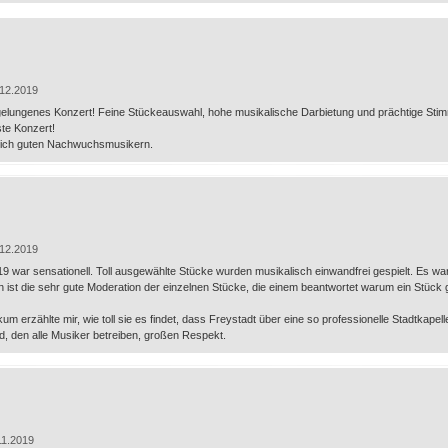
12.2019
elungenes Konzert! Feine Stückeauswahl, hohe musikalische Darbietung und prächtige Stimmu
te Konzert!
nlich guten Nachwuchsmusikern.
12.2019
 war sensationell. Toll ausgewählte Stücke wurden musikalisch einwandfrei gespielt. Es war
st die sehr gute Moderation der einzelnen Stücke, die einem beantwortet warum ein Stück g
um erzählte mir, wie toll sie es findet, dass Freystadt über eine so professionelle Stadtkapelle
, den alle Musiker betreiben, großen Respekt.
11.2019