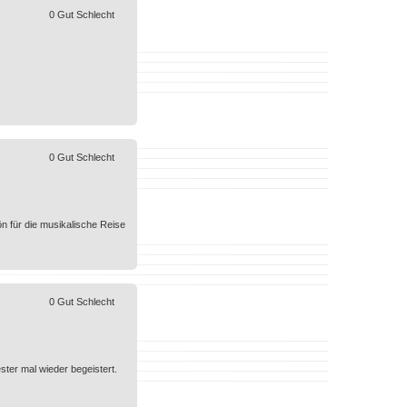
0
Gut
Schlecht
0
Gut
Schlecht
ön für die musikalische Reise
0
Gut
Schlecht
ster mal wieder begeistert.