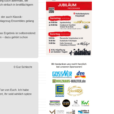
lang Euch abermals, die
 einfach in breitflächigem
 der auch Klassik-
chlagzeug Ensembles gelang
as Ergebnis ist selbstredend:
en – dazu gehört schon
0
Gut
Schlecht
 Fan von Euch. Ich habe
, Ihr seid wirklich spitze