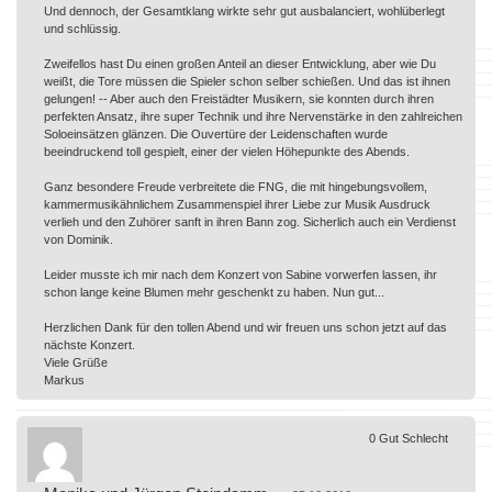
Und dennoch, der Gesamtklang wirkte sehr gut ausbalanciert, wohlüberlegt
und schlüssig.
Zweifellos hast Du einen großen Anteil an dieser Entwicklung, aber wie Du
weißt, die Tore müssen die Spieler schon selber schießen. Und das ist ihnen
gelungen! -- Aber auch den Freistädter Musikern, sie konnten durch ihren
perfekten Ansatz, ihre super Technik und ihre Nervenstärke in den zahlreichen
Soloeinsätzen glänzen. Die Ouvertüre der Leidenschaften wurde
beeindruckend toll gespielt, einer der vielen Höhepunkte des Abends.
Ganz besondere Freude verbreitete die FNG, die mit hingebungsvollem,
kammermusikähnlichem Zusammenspiel ihrer Liebe zur Musik Ausdruck
verlieh und den Zuhörer sanft in ihren Bann zog. Sicherlich auch ein Verdienst
von Dominik.
Leider musste ich mir nach dem Konzert von Sabine vorwerfen lassen, ihr
schon lange keine Blumen mehr geschenkt zu haben. Nun gut...
Herzlichen Dank für den tollen Abend und wir freuen uns schon jetzt auf das
nächste Konzert.
Viele Grüße
Markus
0
Gut
Schlecht