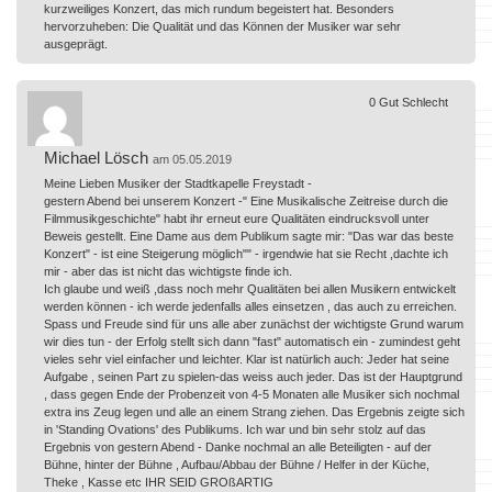
kurzweiliges Konzert, das mich rundum begeistert hat. Besonders
hervorzuheben: Die Qualität und das Können der Musiker war sehr
ausgeprägt.
0
Gut
Schlecht
Michael Lösch
am 05.05.2019
Meine Lieben Musiker der Stadtkapelle Freystadt -
gestern Abend bei unserem Konzert -" Eine Musikalische Zeitreise durch die
Filmmusikgeschichte" habt ihr erneut eure Qualitäten eindrucksvoll unter
Beweis gestellt. Eine Dame aus dem Publikum sagte mir: "Das war das beste
Konzert" - ist eine Steigerung möglich"" - irgendwie hat sie Recht ,dachte ich
mir - aber das ist nicht das wichtigste finde ich.
Ich glaube und weiß ,dass noch mehr Qualitäten bei allen Musikern entwickelt
werden können - ich werde jedenfalls alles einsetzen , das auch zu erreichen.
Spass und Freude sind für uns alle aber zunächst der wichtigste Grund warum
wir dies tun - der Erfolg stellt sich dann "fast" automatisch ein - zumindest geht
vieles sehr viel einfacher und leichter. Klar ist natürlich auch: Jeder hat seine
Aufgabe , seinen Part zu spielen-das weiss auch jeder. Das ist der Hauptgrund
, dass gegen Ende der Probenzeit von 4-5 Monaten alle Musiker sich nochmal
extra ins Zeug legen und alle an einem Strang ziehen. Das Ergebnis zeigte sich
in 'Standing Ovations' des Publikums. Ich war und bin sehr stolz auf das
Ergebnis von gestern Abend - Danke nochmal an alle Beteiligten - auf der
Bühne, hinter der Bühne , Aufbau/Abbau der Bühne / Helfer in der Küche,
Theke , Kasse etc IHR SEID GROßARTIG