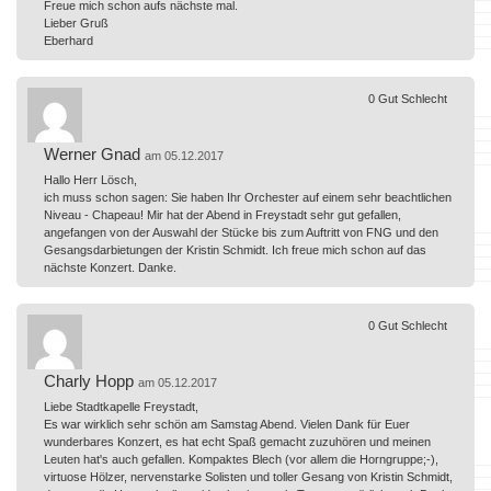
Freue mich schon aufs nächste mal.
Lieber Gruß
Eberhard
0
Gut
Schlecht
Werner Gnad
am 05.12.2017
Hallo Herr Lösch,
ich muss schon sagen: Sie haben Ihr Orchester auf einem sehr beachtlichen
Niveau - Chapeau! Mir hat der Abend in Freystadt sehr gut gefallen,
angefangen von der Auswahl der Stücke bis zum Auftritt von FNG und den
Gesangsdarbietungen der Kristin Schmidt. Ich freue mich schon auf das
nächste Konzert. Danke.
0
Gut
Schlecht
Charly Hopp
am 05.12.2017
Liebe Stadtkapelle Freystadt,
Es war wirklich sehr schön am Samstag Abend. Vielen Dank für Euer
wunderbares Konzert, es hat echt Spaß gemacht zuzuhören und meinen
Leuten hat's auch gefallen. Kompaktes Blech (vor allem die Horngruppe;-),
virtuose Hölzer, nervenstarke Solisten und toller Gesang von Kristin Schmidt,