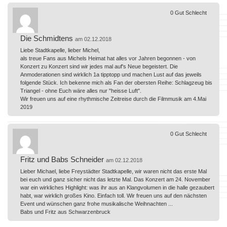
0
Gut
Schlecht
Die Schmidtens
am 02.12.2018
Liebe Stadtkapelle, lieber Michel,
als treue Fans aus Michels Heimat hat alles vor Jahren begonnen - von
Konzert zu Konzert sind wir jedes mal auf's Neue begeistert. Die
Anmoderationen sind wirklich 1a tipptopp und machen Lust auf das jeweils
folgende Stück. Ich bekenne mich als Fan der obersten Reihe: Schlagzeug bis
Triangel - ohne Euch wäre alles nur "heisse Luft".
Wir freuen uns auf eine rhythmische Zeitreise durch die Filmmusik am 4.Mai
2019
0
Gut
Schlecht
Fritz und Babs Schneider
am 02.12.2018
Lieber Michael, liebe Freystädter Stadtkapelle, wir waren nicht das erste Mal
bei euch und ganz sicher nicht das letzte Mal. Das Konzert am 24. November
war ein wirkliches Highlight: was ihr aus an Klangvolumen in die halle gezaubert
habt, war wirklich großes Kino. Einfach toll. Wir freuen uns auf den nächsten
Event und wünschen ganz frohe musikalische Weihnachten ...
Babs und Fritz aus Schwarzenbruck