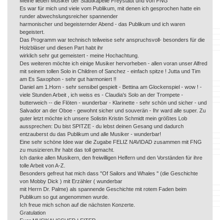
Meine lieben Musiker der Stadtkapelle Freystadt und von FNG
Es war für mich und viele vom Publikum, mit denen ich gesprochen hatte ein
runder abwechslungsreicher spannender
harmonischer und begeisternder Abend - das Publikum und ich waren
begeistert.
Das Programm war technisch teilweise sehr anspruchsvoll- besonders für die
Holzbläser und diesen Part habt ihr
wirklich sehr gut gemeistert - meine Hochachtung.
Des weiteren möchte ich einige Musiker hervorheben - allen voran unser Alfred
mit seinem tollen Solo in Children of Sanchez - einfach spitze ! Jutta und Tim
am Es Saxophon - sehr gut harmoniert !!
Daniel am 1.Horn - sehr sensibel gespielt - Bettina am Glockenspiel - wow ! -
viele Stunden Arbeit , ich weiss es - Claudia's Solo an der Trompete -
butterweich -- die Flöten - wunderbar - Klarinette - sehr schön und sicher - und
Salvador an der Oboe - gewohnt sicher und souverän - Ihr ward alle super. Zu
guter letzt möchte ich unsere Solistin Kristin Schmidt mein größtes Lob
aussprechen: Du bist SPITZE - du lebst deinen Gesang und dadurch
entzauberst du das Publikum und alle Musiker - wunderbar!
Eine sehr schöne Idee war die Zugabe FELIZ NAVIDAD zusammen mit FNG
zu musizieren.Ihr habt das toll gemacht.
Ich danke allen Musikern, den freiwilligen Helfern und den Vorständen für ihre
tolle Arbeit von A-Z.
Besonders gefreut hat mich dass "Of Sailors and Whales " (die Geschichte
von Mobby Dick ) mit Erzähler ( wunderbar
mit Herrn Dr. Palme) als spannende Geschichte mit rotem Faden beim
Publikum so gut angenommen wurde.
Ich freue mich schon auf die nächsten Konzerte.
Gratulation