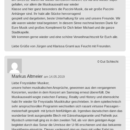
gefallen, vor allem die Musikauswahl war wieder
Klasse und hier ganz besonders die Puccini-Musik, da wir große Puccini-
Anhänger sind. Ihr habt alle Stücke hervorragend
gespielt und dargeboten, beste Unterhaltung für uns und unsere Freunde. Wir
alle waren wieder total begeistert. In diesem Sinne nochmal besten Dank für
Eure Musik und großes Kompliment für Dich lieber Michael und die ganze
Stadtkapelle.
Wir kommen gerne wieder und eine schöne Vorweihnachtszeit für Euch alle.
Liebe Grüße von Jürgen und Klarissa Graml aus Feucht mit Freunden.
0
Gut
Schlecht
Markus Altmeier
am 14.05.2019
Liebe Freystädter Musiker,
unsere hohen musikalischen Ansprüche, gewonnen aus den vergangenen
Konzerten, wurden in dem Konzert am Samstag erneut übererfüllt. Die
Musikauswahl wogte zwischen Fantasy, Reality und History und ebensolche
habt Ihr wieder für Freystadts Musikkultur geschrieben. In dem spieltechnisch
sehr anspruchsvollen Programm wechselten sich rasant virtuose Passagen -
meisterhaft gespielt- mit lyrisch feinfühligen ab. Irgendwo dazwischen dann das
wunderbar breit ausgespielte Blech mit Gänsehautgarantie und Pathetik pur.
Mystisch untermalt ging es in den zweiten Teil, als vor dem geistigen Auge
begleitet durch das Sonar die Umrisse der U-96 erschienen und das bekannte
Hauptthema einsetzte. Dieses variierend ging es dann mit voller Fahrt im