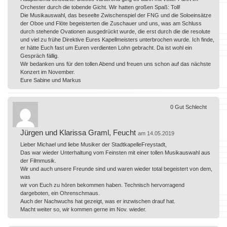
Orchester durch die tobende Gicht. Wir hatten großen Spaß: Toll!
Die Musikauswahl, das beseelte Zwischenspiel der FNG und die Soloeinsätze
der Oboe und Flöte begeisterten die Zuschauer und uns, was am Schluss
durch stehende Ovationen ausgedrückt wurde, die erst durch die die resolute
und viel zu frühe Direktive Eures Kapellmeisters unterbrochen wurde. Ich finde,
er hätte Euch fast um Euren verdienten Lohn gebracht. Da ist wohl ein
Gespräch fällig.
Wir bedanken uns für den tollen Abend und freuen uns schon auf das nächste
Konzert im November.
Eure Sabine und Markus
0
Gut
Schlecht
Jürgen und Klarissa Graml, Feucht
am 14.05.2019
Lieber Michael und liebe Musiker der StadtkapelleFreystadt,
Das war wieder Unterhaltung vom Feinsten mit einer tollen Musikauswahl aus
der Filmmusik.
Wir und auch unsere Freunde sind und waren wieder total begeistert von dem,
was
wir von Euch zu hören bekommen haben. Technisch hervorragend
dargeboten, ein Ohrenschmaus.
Auch der Nachwuchs hat gezeigt, was er inzwischen drauf hat.
Macht weiter so, wir kommen gerne im Nov. wieder.