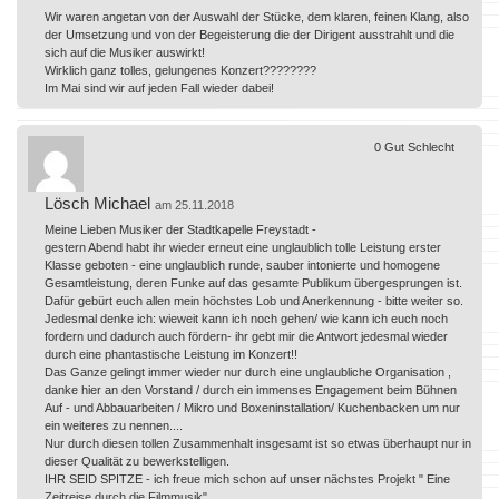
Wir waren angetan von der Auswahl der Stücke, dem klaren, feinen Klang, also
der Umsetzung und von der Begeisterung die der Dirigent ausstrahlt und die
sich auf die Musiker auswirkt!
Wirklich ganz tolles, gelungenes Konzert????????
Im Mai sind wir auf jeden Fall wieder dabei!
0
Gut
Schlecht
Lösch Michael
am 25.11.2018
Meine Lieben Musiker der Stadtkapelle Freystadt -
gestern Abend habt ihr wieder erneut eine unglaublich tolle Leistung erster
Klasse geboten - eine unglaublich runde, sauber intonierte und homogene
Gesamtleistung, deren Funke auf das gesamte Publikum übergesprungen ist.
Dafür gebürt euch allen mein höchstes Lob und Anerkennung - bitte weiter so.
Jedesmal denke ich: wieweit kann ich noch gehen/ wie kann ich euch noch
fordern und dadurch auch fördern- ihr gebt mir die Antwort jedesmal wieder
durch eine phantastische Leistung im Konzert!!
Das Ganze gelingt immer wieder nur durch eine unglaubliche Organisation ,
danke hier an den Vorstand / durch ein immenses Engagement beim Bühnen
Auf - und Abbauarbeiten / Mikro und Boxeninstallation/ Kuchenbacken um nur
ein weiteres zu nennen....
Nur durch diesen tollen Zusammenhalt insgesamt ist so etwas überhaupt nur in
dieser Qualität zu bewerkstelligen.
IHR SEID SPITZE - ich freue mich schon auf unser nächstes Projekt " Eine
Zeitreise durch die Filmmusik".