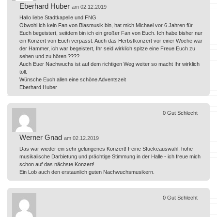
Eberhard Huber
am 02.12.2019
Hallo liebe Stadtkapelle und FNG
Obwohl ich kein Fan von Blasmusik bin, hat mich Michael vor 6 Jahren für
Euch begeistert, seitdem bin ich ein großer Fan von Euch. Ich habe bisher nur
ein Konzert von Euch verpasst. Auch das Herbstkonzert vor einer Woche war
der Hammer, ich war begeistert, Ihr seid wirklich spitze eine Freue Euch zu
sehen und zu hören ????
Auch Euer Nachwuchs ist auf dem richtigen Weg weiter so macht Ihr wirklich
toll.
Wünsche Euch allen eine schöne Adventszeit
Eberhard Huber
0
Gut
Schlecht
Werner Gnad
am 02.12.2019
Das war wieder ein sehr gelungenes Konzert! Feine Stückeauswahl, hohe
musikalische Darbietung und prächtige Stimmung in der Halle - ich freue mich
schon auf das nächste Konzert!
Ein Lob auch den erstaunlich guten Nachwuchsmusikern.
0
Gut
Schlecht