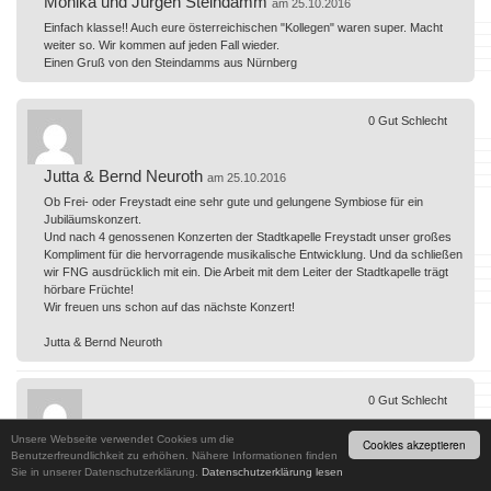
Monika und Jürgen Steindamm
am 25.10.2016
Einfach klasse!! Auch eure österreichischen "Kollegen" waren super. Macht
weiter so. Wir kommen auf jeden Fall wieder.
Einen Gruß von den Steindamms aus Nürnberg
0
Gut
Schlecht
Jutta & Bernd Neuroth
am 25.10.2016
Ob Frei- oder Freystadt eine sehr gute und gelungene Symbiose für ein
Jubiläumskonzert.
Und nach 4 genossenen Konzerten der Stadtkapelle Freystadt unser großes
Kompliment für die hervorragende musikalische Entwicklung. Und da schließen
wir FNG ausdrücklich mit ein. Die Arbeit mit dem Leiter der Stadtkapelle trägt
hörbare Früchte!
Wir freuen uns schon auf das nächste Konzert!
Jutta & Bernd Neuroth
0
Gut
Schlecht
Unsere Webseite verwendet Cookies um die
Cookies akzeptieren
Familie Wachsmann
Benutzerfreundlichkeit zu erhöhen. Nähere Informationen finden
am 24.10.2016
Sie in unserer Datenschutzerklärung.
Datenschutzerklärung lesen
Das Konzert war sehr gelungen. Die idee das Jubiläum mit der Stadtkappelle