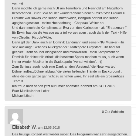
vor. ;-))
Dann möchte ich gerne noch Uli am Tenorhorn und Reinhold am Flügelhorn
hervorheben - euer Solo bei der wunderschönen neuen Polka "Von Freund zu
Freund" war sowas von schön, butterweich, klanglich perfekt und schön
agogisch gestaltet - meine Hochachtung - Chapeau! Weiter so ....
Und dann noch ein Kompliment an Eva von den Klarinetten - als "Ersatzmann"
für Erwin hast du die Ansage ganz toll vorgetragen , auch dank der Text - Hilfe
von Claudia , Piccolo/Flöte.
Dann gilt der Dank auch an Dominik Landmann und seine FNG Musiker - ihr
seid auf lange Sicht das Rückgrat der Stadtkapelle Freystadt - ihr habt toll
gespielt - sehr sauber klangschön und musikalisch - mein Kompliment an
Dominik für deine tolle Arbeit, die bestimmt Spass machen muss, auch wenn
immer wieder Musiker in die Stadtkapelle "verschwinden". :-))
Zum Schluss auch noch eine Dank an den Vorstand / die Notenwarte /
Bühnenaufbau/Bühnenabbau / die vielen helfenden Hände im Background ,
ohne die das ganze gar nicht zu schaffen wäre. Ihr seid alle ein grossartiges
Team !!
Ich freue mich schon jetzt auf unser nächstes Konzert am 24.11.2018
Euer Musikalischer Leiter
Michael Lösch
0
Gut
Schlecht
Elisabeth W.
am 12.05.2018
Das heutige Konzert war wieder super. Das Programm war sehr ausgeglichen.