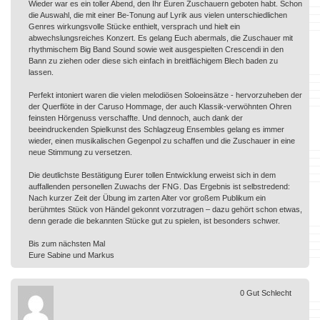
Wieder war es ein toller Abend, den Ihr Euren Zuschauern geboten habt. Schon
die Auswahl, die mit einer Be-Tonung auf Lyrik aus vielen unterschiedlichen
Genres wirkungsvolle Stücke enthielt, versprach und hielt ein
abwechslungsreiches Konzert. Es gelang Euch abermals, die Zuschauer mit
rhythmischem Big Band Sound sowie weit ausgespielten Crescendi in den
Bann zu ziehen oder diese sich einfach in breitflächigem Blech baden zu
lassen.
Perfekt intoniert waren die vielen melodiösen Soloeinsätze - hervorzuheben der
der Querflöte in der Caruso Hommage, der auch Klassik-verwöhnten Ohren
feinsten Hörgenuss verschaffte. Und dennoch, auch dank der
beeindruckenden Spielkunst des Schlagzeug Ensembles gelang es immer
wieder, einen musikalischen Gegenpol zu schaffen und die Zuschauer in eine
neue Stimmung zu versetzen.
Die deutlichste Bestätigung Eurer tollen Entwicklung erweist sich in dem
auffallenden personellen Zuwachs der FNG. Das Ergebnis ist selbstredend:
Nach kurzer Zeit der Übung im zarten Alter vor großem Publikum ein
berühmtes Stück von Händel gekonnt vorzutragen – dazu gehört schon etwas,
denn gerade die bekannten Stücke gut zu spielen, ist besonders schwer.
Bis zum nächsten Mal
Eure Sabine und Markus
0
Gut
Schlecht