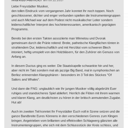
Liebe Freystädter Musiker,
den tollen Eindruck vom vergangenen Jahr konntet Ihr noch toppen. Noch
geschlossener, dichter und enger verbunden spielten die Instrumentengruppen
und auch Michael war auf dem Podest nicht musikalischer Leiter sondern
leidenschaftlicher Interpret des hochinteressanten, amerikanisch geprägten
Programms.
Bereits bei den ersten Takten assoziierte man Winnetou und Dvorak
gemeinsam durch die Prärie reitend: Breite, pathetische Klangflächen tönten in
strahlendem Dur, leidenschaftlich und mit Herzblut vom schweren Blech
intoniert, heftig umspielt von den Holzbläsern, für den Zuhörer ein Genuss von
Anfang an.
In diesem Ductus ging es weiter. Die Staatskapelle schwankte hin und her,
aber nicht im Takt sondern mal als jazzige Big Band, mal in symphonischen an
Berlioz erinnernden Klangsphären - besonders im 3 Teil des Stückes "Of
Sailors and Whales“.
Und dann die FNG: unglaublich wie Ihr jungen Musiker völlig abgebrüht Euer
ruhiges und standsicheres Spiel abliefert. Herrlich die Flöten mit ihrem warmen
und klaren Klang, am deutlichsten zu hören in der britisch anmutenden Zugabe.
Hut ab!
Auch im zweiten Teil konntet Ihr Freystädter Euch voll in Szene setzen und die
ganze Bandbreite Eures Könnens in den verschiedenen Genres zum Klingen
bringen. Angetrieben vom brillanten und effektvollen Schlagwerg glänzten alle
Instrumentengruppen, ehe sich mit dem Schlussstück der Kreis schloss, und