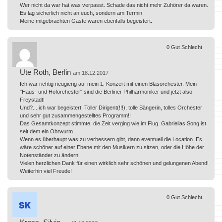
Wer nicht da war hat was verpasst. Schade das nicht mehr Zuhörer da waren.
Es lag sicherlich nicht an euch, sondern am Termin.
Meine mitgebrachten Gäste waren ebenfalls begeistert.
0
Gut
Schlecht
Ute Roth, Berlin
am 18.12.2017
Ich war richtig neugierig auf mein 1. Konzert mit einen Blasorchester. Mein
"Haus- und Hoforchester" sind die Berliner Philharmoniker und jetzt also
Freystadt!
Und?....ich war begeistert. Toller Dirigent(!!!), tolle Sängerin, tolles Orchester
und sehr gut zusammengestelltes Programm!!
Das Gesamtkonzept stimmte, die Zeit verging wie im Flug. Gabriellas Song ist
seit dem ein Ohrwurm.
Wenn es überhaupt was zu verbessern gibt, dann eventuell die Location. Es
wäre schöner auf einer Ebene mit den Musikern zu sitzen, oder die Höhe der
Notenständer zu ändern.
Vielen herzlichen Dank für einen wirklich sehr schönen und gelungenen Abend!
Weiterhin viel Freude!
0
Gut
Schlecht