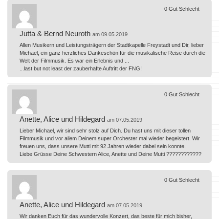
0
Gut
Schlecht
Jutta & Bernd Neuroth
am 09.05.2019
Allen Musikern und Leistungsträgern der Stadtkapelle Freystadt und Dir, lieber
Michael, ein ganz herzliches Dankeschön für die musikalische Reise durch die
Welt der Filmmusik. Es war ein Erlebnis und ...
...last but not least der zauberhafte Auftritt der FNG!
0
Gut
Schlecht
Anette, Alice und Hildegard
am 07.05.2019
Lieber Michael, wir sind sehr stolz auf Dich. Du hast uns mit dieser tollen
Filmmusik und vor allem Deinem super Orchester mal wieder begeistert. Wir
freuen uns, dass unsere Mutti mit 92 Jahren wieder dabei sein konnte.
Liebe Grüsse Deine Schwestern Alice, Anette und Deine Mutti ????????????
0
Gut
Schlecht
Anette, Alice und Hildegard
am 07.05.2019
Wir danken Euch für das wundervolle Konzert, das beste für mich bisher,