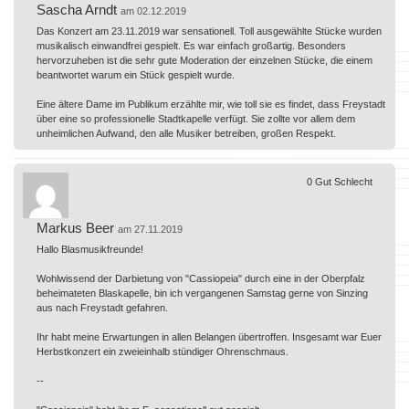
Sascha Arndt
am 02.12.2019
Das Konzert am 23.11.2019 war sensationell. Toll ausgewählte Stücke wurden
musikalisch einwandfrei gespielt. Es war einfach großartig. Besonders
hervorzuheben ist die sehr gute Moderation der einzelnen Stücke, die einem
beantwortet warum ein Stück gespielt wurde.
Eine ältere Dame im Publikum erzählte mir, wie toll sie es findet, dass Freystadt
über eine so professionelle Stadtkapelle verfügt. Sie zollte vor allem dem
unheimlichen Aufwand, den alle Musiker betreiben, großen Respekt.
0
Gut
Schlecht
Markus Beer
am 27.11.2019
Hallo Blasmusikfreunde!
Wohlwissend der Darbietung von "Cassiopeia" durch eine in der Oberpfalz
beheimateten Blaskapelle, bin ich vergangenen Samstag gerne von Sinzing
aus nach Freystadt gefahren.
Ihr habt meine Erwartungen in allen Belangen übertroffen. Insgesamt war Euer
Herbstkonzert ein zweieinhalb stündiger Ohrenschmaus.
--