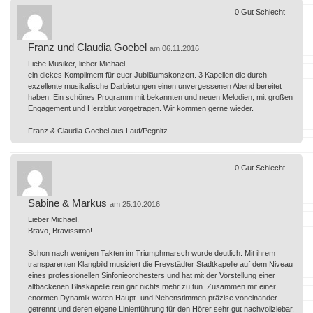
0
Gut
Schlecht
Franz und Claudia Goebel
am 06.11.2016
Liebe Musiker, lieber Michael,
ein dickes Kompliment für euer Jubiläumskonzert. 3 Kapellen die durch
exzellente musikalische Darbietungen einen unvergessenen Abend bereitet
haben. Ein schönes Programm mit bekannten und neuen Melodien, mit großen
Engagement und Herzblut vorgetragen. Wir kommen gerne wieder.
Franz & Claudia Goebel aus Lauf/Pegnitz
0
Gut
Schlecht
Sabine & Markus
am 25.10.2016
Lieber Michael,
Bravo, Bravissimo!
Schon nach wenigen Takten im Triumphmarsch wurde deutlich: Mit ihrem
transparenten Klangbild musiziert die Freystädter Stadtkapelle auf dem Niveau
eines professionellen Sinfonieorchesters und hat mit der Vorstellung einer
altbackenen Blaskapelle rein gar nichts mehr zu tun. Zusammen mit einer
enormen Dynamik waren Haupt- und Nebenstimmen präzise voneinander
getrennt und deren eigene Linienführung für den Hörer sehr gut nachvollziebar.