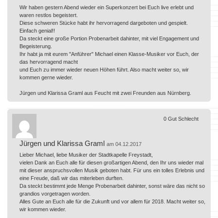
Wir haben gestern Abend wieder ein Superkonzert bei Euch live erlebt und
waren restlos begeistert.
Diese schweren Stücke habt ihr hervorragend dargeboten und gespielt.
Einfach genial!!
Da steckt eine große Portion Probenarbeit dahinter, mit viel Engagement und
Begeisterung.
Ihr habt ja mit eurem "Anführer" Michael einen Klasse-Musiker vor Euch, der
das hervorragend macht
und Euch zu immer wieder neuen Höhen führt. Also macht weiter so, wir
kommen gerne wieder.
Jürgen und Klarissa Graml aus Feucht mit zwei Freunden aus Nürnberg.
0
Gut
Schlecht
Jürgen und Klarissa Graml
am 04.12.2017
Lieber Michael, liebe Musiker der Stadtkapelle Freystadt,
vielen Dank an Euch alle für diesen großartigen Abend, den Ihr uns wieder mal
mit dieser anspruchsvollen Musik geboten habt. Für uns ein tolles Erlebnis und
eine Freude, daß wir das miterleben durften.
Da steckt bestimmt jede Menge Probenarbeit dahinter, sonst wäre das nicht so
grandios vorgetragen worden.
Alles Gute an Euch alle für die Zukunft und vor allem für 2018. Macht weiter so,
wir kommen wieder.