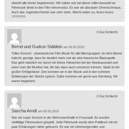
obwohl alle immer begeisterten. Wir haben uns bei dieser tollen Auswahl an
Filmmusik direkt in den Film reinversetzt. Es war ein absoluter Ohrenschmaus.
Auch das Jugendorchester war sehr stark. Macht weiter so, bravo bravo
????????
0
Gut
Schlecht
Bernd und Gudrun Stäblein
am 06.05.2019
Tolles Konzert - phantastische Film-Musik für alle Altersgruppen. An dem Abend
habt ihr gezeigt, dass ihr deutlich mehr seit als eine klassische Blaskapelle.
Das geht natürlich nur durch ein feines Händchen bei der Musikauswahl und
wenn man die Musiker hat, die das dann auch umsetzen können. Spaß ist ein
großer Erfolgsfaktor. Den konnten wir in der Musik und in den schönen
Einleitungen der Stücke spüren. Dafür kommen wir gerne aus Nürnberg. Wir
waren begeistert.
0
Gut
Schlecht
Sascha Arndt
am 05.05.2019
War ein super Konzert in der Mehrzweckhalle in Freystadt. Es wurden
vielfältige Filmmusiken gespielt. Jede Filmmusik wurde dem Publikum mit ein
paar Erklärungen näher gebracht. Es war ein stimmungsvolles und