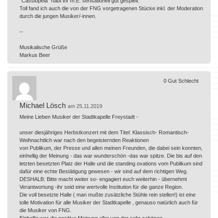
"Cassiopeia" habt ihr m.E. sensationell gut gespielt.
Toll fand ich auch die von der FNG vorgetragenen Stücke inkl. der Moderation
durch die jungen Musiker/-innen.
--
Musikalische Grüße
Markus Beer
0
Gut
Schlecht
Michael Lösch
am 25.11.2019
Meine Lieben Musiker der Stadtkapelle Freystadt -
unser diesjähriges Herbstkonzert mit dem Titel: Klassisch- Romantisch-
Weihnachtlich war nach den begeisternden Reaktionen
von Publikum, der Presse und allen meinen Freunden, die dabei sein konnten,
einhellig der Meinung - das war wunderschön -das war spitze. Die bis auf den
letzten besetzten Platz der Halle und die standing ovations vom Publikum sind
dafür eine echte Bestätigung gewesen - wir sind auf dem richtigen Weg.
DESHALB: Bitte macht weiter so- engagiert euch weiterhin - übernehmt
Verantwortung -ihr seid eine wertvolle Institution für die ganze Region.
Die voll besetzte Halle ( man mußte zusätzliche Stühle rein stellen!) ist eine
tolle Motivation für alle Musiker der Stadtkapelle , genauso natürlich auch für
die Musiker von FNG.
Einhellig war die positive Meinung aller von der sehr schönen