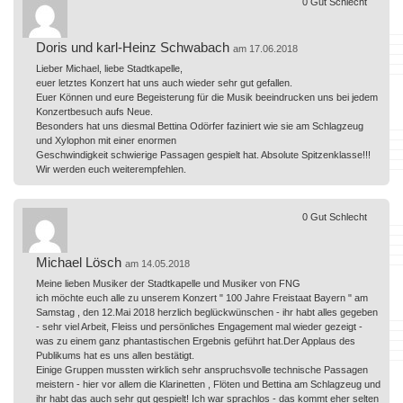
0
Gut
Schlecht
Doris und karl-Heinz Schwabach
am 17.06.2018
Lieber Michael, liebe Stadtkapelle,
euer letztes Konzert hat uns auch wieder sehr gut gefallen.
Euer Können und eure Begeisterung für die Musik beeindrucken uns bei jedem
Konzertbesuch aufs Neue.
Besonders hat uns diesmal Bettina Odörfer faziniert wie sie am Schlagzeug
und Xylophon mit einer enormen
Geschwindigkeit schwierige Passagen gespielt hat. Absolute Spitzenklasse!!!
Wir werden euch weiterempfehlen.
0
Gut
Schlecht
Michael Lösch
am 14.05.2018
Meine lieben Musiker der Stadtkapelle und Musiker von FNG
ich möchte euch alle zu unserem Konzert " 100 Jahre Freistaat Bayern " am
Samstag , den 12.Mai 2018 herzlich beglückwünschen - ihr habt alles gegeben
- sehr viel Arbeit, Fleiss und persönliches Engagement mal wieder gezeigt -
was zu einem ganz phantastischen Ergebnis geführt hat.Der Applaus des
Publikums hat es uns allen bestätigt.
Einige Gruppen mussten wirklich sehr anspruchsvolle technische Passagen
meistern - hier vor allem die Klarinetten , Flöten und Bettina am Schlagzeug und
ihr habt das auch sehr gut gespielt! Ich war sprachlos - das kommt eher selten