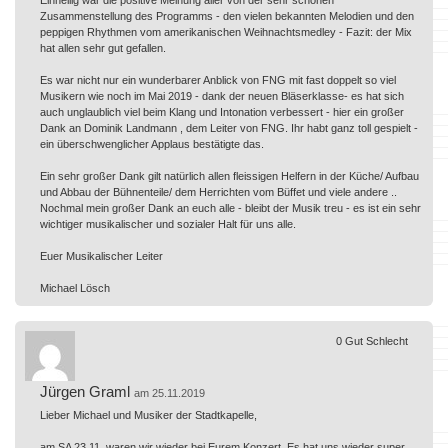
Zusammenstellung des Programms - den vielen bekannten Melodien und den
peppigen Rhythmen vom amerikanischen Weihnachtsmedley - Fazit: der Mix
hat allen sehr gut gefallen.
Es war nicht nur ein wunderbarer Anblick von FNG mit fast doppelt so viel
Musikern wie noch im Mai 2019 - dank der neuen Bläserklasse- es hat sich
auch unglaublich viel beim Klang und Intonation verbessert - hier ein großer
Dank an Dominik Landmann , dem Leiter von FNG. Ihr habt ganz toll gespielt -
ein überschwenglicher Applaus bestätigte das.
Ein sehr großer Dank gilt natürlich allen fleissigen Helfern in der Küche/ Aufbau
und Abbau der Bühnenteile/ dem Herrichten vom Büffet und viele andere ..
Nochmal mein großer Dank an euch alle - bleibt der Musik treu - es ist ein sehr
wichtiger musikalischer und sozialer Halt für uns alle.
Euer Musikalischer Leiter
Michael Lösch
0
Gut
Schlecht
Jürgen Graml
am 25.11.2019
Lieber Michael und Musiker der Stadtkapelle,
am SA 23.11. waren wir wieder bei Eurem Konzert. Es hat uns wieder super