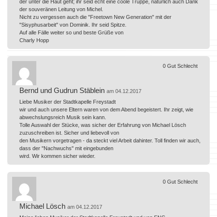
der unter die Haut geht; ihr seid echt eine coole Truppe, natürlich auch Dank
der souveränen Leitung von Michel.
Nicht zu vergessen auch die "Freetown New Generation" mit der
"Sisyphusarbeit" von Dominik. Ihr seid Spitze.
Auf alle Fälle weiter so und beste Grüße von
Charly Hopp
0
Gut
Schlecht
Bernd und Gudrun Stäblein
am 04.12.2017
Liebe Musiker der Stadtkapelle Freystadt
wir und auch unsere Eltern waren von dem Abend begeistert. Ihr zeigt, wie
abwechslungsreich Musik sein kann.
Tolle Auswahl der Stücke, was sicher der Erfahrung von Michael Lösch
zuzuschreiben ist. Sicher und liebevoll von
den Musikern vorgetragen - da steckt viel Arbeit dahinter. Toll finden wir auch,
dass der "Nachwuchs" mit eingebunden
wird. Wir kommen sicher wieder.
0
Gut
Schlecht
Michael Lösch
am 04.12.2017