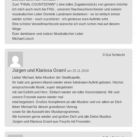
Zum "FINAL COUNTDOWN" ( eine tolles Zugabenstück) von gestern möchte
ich mich auch noch bei FNG , unserem Nachwuchsorchester und seinem
musikalischen Leiter Dominik Landmann bedanken - es ist einfach immer
wieder schön - euch zuzuhören - ich geniesse eure Auftritte sehr.
Eine schöne Vorweihnachtszeit wünsche ich euch schon mal auf diesem
Wege.
Euer dankbarer und stolzer Musikalischer Leiter
Michael Lösch
0
Gut
Schlecht
Jürgen und Klarissa Graml
am 25.11.2018
Lieber Michael, liebe Musiker der Stadtkapelle,
Ihr habt uns gestern Abend wieder einen fulminaten Auftritt geboten. Höchst
anspruchsvolle Musik, super dargeboten
mit viel Gefühl und Herz. Einfach wieder ein toller Konzertabend. Wir und
unsere Freunde waren wieder mal
total begeistert. Großes Kompliment an alle Musiker und vor allem an Dich
lieber Michael für diesen grandiosen Vortrag
sowie für die Auswahl des Musikprogrammes.
Wir kommen gerne wieder und grüßen Dich und alle Deine Musiker.
Jürgen und Klarissa Graml aus Feucht mit Freunden.