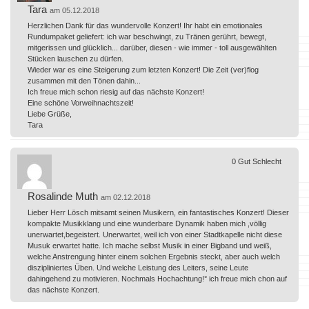
Tara
am 05.12.2018
Herzlichen Dank für das wundervolle Konzert! Ihr habt ein emotionales
Rundumpaket geliefert: ich war beschwingt, zu Tränen gerührt, bewegt,
mitgerissen und glücklich... darüber, diesen - wie immer - toll ausgewählten
Stücken lauschen zu dürfen.
Wieder war es eine Steigerung zum letzten Konzert! Die Zeit (ver)flog
zusammen mit den Tönen dahin...
Ich freue mich schon riesig auf das nächste Konzert!
Eine schöne Vorweihnachtszeit!
Liebe Grüße,
Tara
0
Gut
Schlecht
Rosalinde Muth
am 02.12.2018
Lieber Herr Lösch mitsamt seinen Musikern, ein fantastisches Konzert! Dieser
kompakte Musikklang und eine wunderbare Dynamik haben mich ,völlig
unerwartet,begeistert. Unerwartet, weil ich von einer Stadtkapelle nicht diese
Musuk erwartet hatte. Ich mache selbst Musik in einer Bigband und weiß,
welche Anstrengung hinter einem solchen Ergebnis steckt, aber auch welch
diszipliniertes Üben. Und welche Leistung des Leiters, seine Leute
dahingehend zu motivieren. Nochmals Hochachtung!° ich freue mich chon auf
das nächste Konzert.