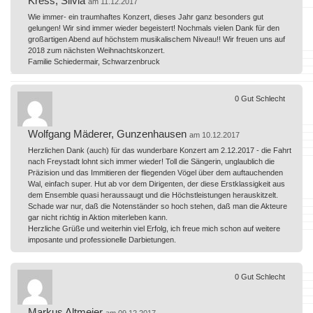
Kress, Silvia
am 11.12.2017
Wie immer- ein traumhaftes Konzert, dieses Jahr ganz besonders gut
gelungen! Wir sind immer wieder begeistert! Nochmals vielen Dank für den
großartigen Abend auf höchstem musikalischem Niveau!! Wir freuen uns auf
2018 zum nächsten Weihnachtskonzert.
Familie Schiedermair, Schwarzenbruck
0
Gut
Schlecht
Wolfgang Mäderer, Gunzenhausen
am 10.12.2017
Herzlichen Dank (auch) für das wunderbare Konzert am 2.12.2017 - die Fahrt
nach Freystadt lohnt sich immer wieder! Toll die Sängerin, unglaublich die
Präzision und das Immitieren der fliegenden Vögel über dem auftauchenden
Wal, einfach super. Hut ab vor dem Dirigenten, der diese Erstklassigkeit aus
dem Ensemble quasi heraussaugt und die Höchstleistungen herauskitzelt.
Schade war nur, daß die Notenständer so hoch stehen, daß man die Akteure
gar nicht richtig in Aktion miterleben kann.
Herzliche Grüße und weiterhin viel Erfolg, ich freue mich schon auf weitere
imposante und professionelle Darbietungen.
0
Gut
Schlecht
Markus Altmeier
am 09.12.2017