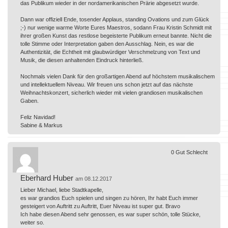
das Publikum wieder in der nordamerikanischen Prärie abgesetzt wurde.
Dann war offiziell Ende, tosender Applaus, standing Ovations und zum Glück
;-) nur wenige warme Worte Eures Maestros, sodann Frau Kristin Schmidt mit
ihrer großen Kunst das restlose begeisterte Publikum erneut bannte. Nicht die
tolle Stimme oder Interpretation gaben den Ausschlag. Nein, es war die
Authentizität, die Echtheit mit glaubwürdiger Verschmelzung von Text und
Musik, die diesen anhaltenden Eindruck hinterließ.
Nochmals vielen Dank für den großartigen Abend auf höchstem musikalischem
und intellektuellem Niveau. Wir freuen uns schon jetzt auf das nächste
Weihnachtskonzert, sicherlich wieder mit vielen grandiosen musikalischen
Gaben.
Feliz Navidad!
Sabine & Markus
0
Gut
Schlecht
Eberhard Huber
am 08.12.2017
Lieber Michael, liebe Stadtkapelle,
es war grandios Euch spielen und singen zu hören, Ihr habt Euch immer
gesteigert von Auftritt zu Auftritt, Euer Niveau ist super gut. Bravo
Ich habe diesen Abend sehr genossen, es war super schön, tolle Stücke,
weiter so.