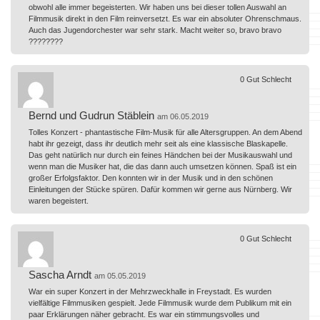
obwohl alle immer begeisterten. Wir haben uns bei dieser tollen Auswahl an
Filmmusik direkt in den Film reinversetzt. Es war ein absoluter Ohrenschmaus.
Auch das Jugendorchester war sehr stark. Macht weiter so, bravo bravo
????????
0
Gut
Schlecht
Bernd und Gudrun Stäblein
am 06.05.2019
Tolles Konzert - phantastische Film-Musik für alle Altersgruppen. An dem Abend
habt ihr gezeigt, dass ihr deutlich mehr seit als eine klassische Blaskapelle.
Das geht natürlich nur durch ein feines Händchen bei der Musikauswahl und
wenn man die Musiker hat, die das dann auch umsetzen können. Spaß ist ein
großer Erfolgsfaktor. Den konnten wir in der Musik und in den schönen
Einleitungen der Stücke spüren. Dafür kommen wir gerne aus Nürnberg. Wir
waren begeistert.
0
Gut
Schlecht
Sascha Arndt
am 05.05.2019
War ein super Konzert in der Mehrzweckhalle in Freystadt. Es wurden
vielfältige Filmmusiken gespielt. Jede Filmmusik wurde dem Publikum mit ein
paar Erklärungen näher gebracht. Es war ein stimmungsvolles und