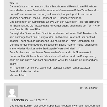
vor. ;-))
Dann möchte ich gerne noch Uli am Tenorhorn und Reinhold am Flügelhorn
hervorheben - euer Solo bei der wunderschönen neuen Polka "Von Freund zu
Freund" war sowas von schön, butterweich, klanglich perfekt und schön
agogisch gestaltet - meine Hochachtung - Chapeau! Weiter so ....
Und dann noch ein Kompliment an Eva von den Klarinetten - als "Ersatzmann"
für Erwin hast du die Ansage ganz toll vorgetragen , auch dank der Text - Hilfe
von Claudia , Piccolo/Flöte.
Dann gilt der Dank auch an Dominik Landmann und seine FNG Musiker - ihr
seid auf lange Sicht das Rückgrat der Stadtkapelle Freystadt - ihr habt toll
gespielt - sehr sauber klangschön und musikalisch - mein Kompliment an
Dominik für deine tolle Arbeit, die bestimmt Spass machen muss, auch wenn
immer wieder Musiker in die Stadtkapelle "verschwinden". :-))
Zum Schluss auch noch eine Dank an den Vorstand / die Notenwarte /
Bühnenaufbau/Bühnenabbau / die vielen helfenden Hände im Background ,
ohne die das ganze gar nicht zu schaffen wäre. Ihr seid alle ein grossartiges
Team !!
Ich freue mich schon jetzt auf unser nächstes Konzert am 24.11.2018
Euer Musikalischer Leiter
Michael Lösch
0
Gut
Schlecht
Elisabeth W.
am 12.05.2018
Das heutige Konzert war wieder super. Das Programm war sehr ausgeglichen.