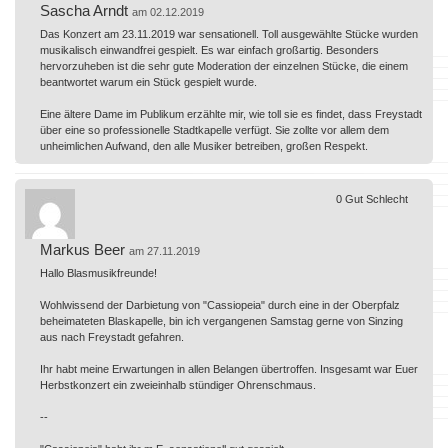
Sascha Arndt
am 02.12.2019
Das Konzert am 23.11.2019 war sensationell. Toll ausgewählte Stücke wurden
musikalisch einwandfrei gespielt. Es war einfach großartig. Besonders
hervorzuheben ist die sehr gute Moderation der einzelnen Stücke, die einem
beantwortet warum ein Stück gespielt wurde.
Eine ältere Dame im Publikum erzählte mir, wie toll sie es findet, dass Freystadt
über eine so professionelle Stadtkapelle verfügt. Sie zollte vor allem dem
unheimlichen Aufwand, den alle Musiker betreiben, großen Respekt.
0
Gut
Schlecht
Markus Beer
am 27.11.2019
Hallo Blasmusikfreunde!
Wohlwissend der Darbietung von "Cassiopeia" durch eine in der Oberpfalz
beheimateten Blaskapelle, bin ich vergangenen Samstag gerne von Sinzing
aus nach Freystadt gefahren.
Ihr habt meine Erwartungen in allen Belangen übertroffen. Insgesamt war Euer
Herbstkonzert ein zweieinhalb stündiger Ohrenschmaus.
--