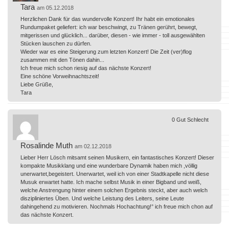
Tara
am 05.12.2018
Herzlichen Dank für das wundervolle Konzert! Ihr habt ein emotionales
Rundumpaket geliefert: ich war beschwingt, zu Tränen gerührt, bewegt,
mitgerissen und glücklich... darüber, diesen - wie immer - toll ausgewählten
Stücken lauschen zu dürfen.
Wieder war es eine Steigerung zum letzten Konzert! Die Zeit (ver)flog
zusammen mit den Tönen dahin...
Ich freue mich schon riesig auf das nächste Konzert!
Eine schöne Vorweihnachtszeit!
Liebe Grüße,
Tara
0
Gut
Schlecht
Rosalinde Muth
am 02.12.2018
Lieber Herr Lösch mitsamt seinen Musikern, ein fantastisches Konzert! Dieser
kompakte Musikklang und eine wunderbare Dynamik haben mich ,völlig
unerwartet,begeistert. Unerwartet, weil ich von einer Stadtkapelle nicht diese
Musuk erwartet hatte. Ich mache selbst Musik in einer Bigband und weiß,
welche Anstrengung hinter einem solchen Ergebnis steckt, aber auch welch
diszipliniertes Üben. Und welche Leistung des Leiters, seine Leute
dahingehend zu motivieren. Nochmals Hochachtung!° ich freue mich chon auf
das nächste Konzert.