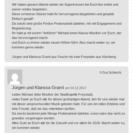
Wir haben gestern Abend wieder ein Superkonzert bei Euch live erlebt und
waren restlos begeistert.
Diese schweren Stücke habt ihr hervorragend dargeboten und gespielt.
Einfach genial!!
Da steckt eine große Portion Probenarbeit dahinter, mit viel Engagement und
Begeisterung.
Ihr habt ja mit eurem "Anführer" Michael einen Klasse-Musiker vor Euch, der
das hervorragend macht
und Euch zu immer wieder neuen Höhen führt. Also macht weiter so, wir
kommen gerne wieder.
Jürgen und Klarissa Graml aus Feucht mit zwei Freunden aus Nürnberg.
0
Gut
Schlecht
Jürgen und Klarissa Graml
am 04.12.2017
Lieber Michael, liebe Musiker der Stadtkapelle Freystadt,
vielen Dank an Euch alle für diesen großartigen Abend, den Ihr uns wieder mal
mit dieser anspruchsvollen Musik geboten habt. Für uns ein tolles Erlebnis und
eine Freude, daß wir das miterleben durften.
Da steckt bestimmt jede Menge Probenarbeit dahinter, sonst wäre das nicht so
grandios vorgetragen worden.
Alles Gute an Euch alle für die Zukunft und vor allem für 2018. Macht weiter so,
wir kommen wieder.