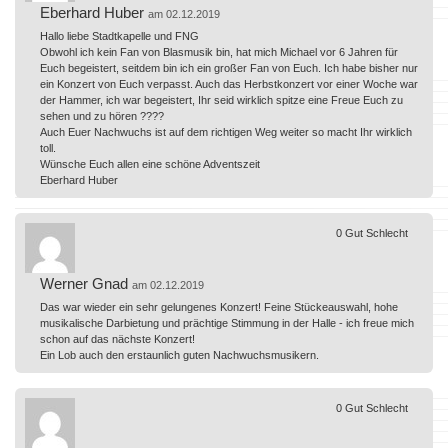
Eberhard Huber
am 02.12.2019
Hallo liebe Stadtkapelle und FNG
Obwohl ich kein Fan von Blasmusik bin, hat mich Michael vor 6 Jahren für
Euch begeistert, seitdem bin ich ein großer Fan von Euch. Ich habe bisher nur
ein Konzert von Euch verpasst. Auch das Herbstkonzert vor einer Woche war
der Hammer, ich war begeistert, Ihr seid wirklich spitze eine Freue Euch zu
sehen und zu hören ????
Auch Euer Nachwuchs ist auf dem richtigen Weg weiter so macht Ihr wirklich
toll.
Wünsche Euch allen eine schöne Adventszeit
Eberhard Huber
0
Gut
Schlecht
Werner Gnad
am 02.12.2019
Das war wieder ein sehr gelungenes Konzert! Feine Stückeauswahl, hohe
musikalische Darbietung und prächtige Stimmung in der Halle - ich freue mich
schon auf das nächste Konzert!
Ein Lob auch den erstaunlich guten Nachwuchsmusikern.
0
Gut
Schlecht