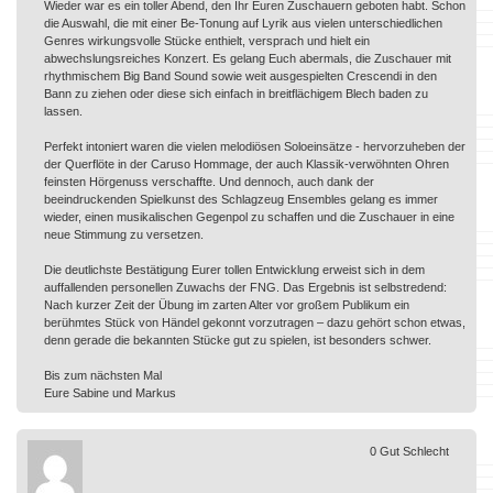
Wieder war es ein toller Abend, den Ihr Euren Zuschauern geboten habt. Schon
die Auswahl, die mit einer Be-Tonung auf Lyrik aus vielen unterschiedlichen
Genres wirkungsvolle Stücke enthielt, versprach und hielt ein
abwechslungsreiches Konzert. Es gelang Euch abermals, die Zuschauer mit
rhythmischem Big Band Sound sowie weit ausgespielten Crescendi in den
Bann zu ziehen oder diese sich einfach in breitflächigem Blech baden zu
lassen.
Perfekt intoniert waren die vielen melodiösen Soloeinsätze - hervorzuheben der
der Querflöte in der Caruso Hommage, der auch Klassik-verwöhnten Ohren
feinsten Hörgenuss verschaffte. Und dennoch, auch dank der
beeindruckenden Spielkunst des Schlagzeug Ensembles gelang es immer
wieder, einen musikalischen Gegenpol zu schaffen und die Zuschauer in eine
neue Stimmung zu versetzen.
Die deutlichste Bestätigung Eurer tollen Entwicklung erweist sich in dem
auffallenden personellen Zuwachs der FNG. Das Ergebnis ist selbstredend:
Nach kurzer Zeit der Übung im zarten Alter vor großem Publikum ein
berühmtes Stück von Händel gekonnt vorzutragen – dazu gehört schon etwas,
denn gerade die bekannten Stücke gut zu spielen, ist besonders schwer.
Bis zum nächsten Mal
Eure Sabine und Markus
0
Gut
Schlecht