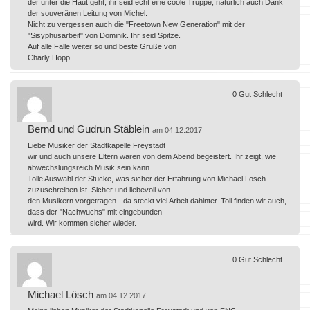
der unter die Haut geht; ihr seid echt eine coole Truppe, natürlich auch Dank
der souveränen Leitung von Michel.
Nicht zu vergessen auch die "Freetown New Generation" mit der
"Sisyphusarbeit" von Dominik. Ihr seid Spitze.
Auf alle Fälle weiter so und beste Grüße von
Charly Hopp
0
Gut
Schlecht
Bernd und Gudrun Stäblein
am 04.12.2017
Liebe Musiker der Stadtkapelle Freystadt
wir und auch unsere Eltern waren von dem Abend begeistert. Ihr zeigt, wie
abwechslungsreich Musik sein kann.
Tolle Auswahl der Stücke, was sicher der Erfahrung von Michael Lösch
zuzuschreiben ist. Sicher und liebevoll von
den Musikern vorgetragen - da steckt viel Arbeit dahinter. Toll finden wir auch,
dass der "Nachwuchs" mit eingebunden
wird. Wir kommen sicher wieder.
0
Gut
Schlecht
Michael Lösch
am 04.12.2017