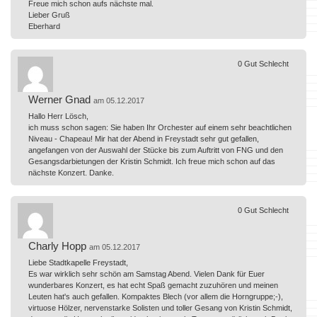
Freue mich schon aufs nächste mal.
Lieber Gruß
Eberhard
0
Gut
Schlecht
Werner Gnad
am 05.12.2017
Hallo Herr Lösch,
ich muss schon sagen: Sie haben Ihr Orchester auf einem sehr beachtlichen
Niveau - Chapeau! Mir hat der Abend in Freystadt sehr gut gefallen,
angefangen von der Auswahl der Stücke bis zum Auftritt von FNG und den
Gesangsdarbietungen der Kristin Schmidt. Ich freue mich schon auf das
nächste Konzert. Danke.
0
Gut
Schlecht
Charly Hopp
am 05.12.2017
Liebe Stadtkapelle Freystadt,
Es war wirklich sehr schön am Samstag Abend. Vielen Dank für Euer
wunderbares Konzert, es hat echt Spaß gemacht zuzuhören und meinen
Leuten hat's auch gefallen. Kompaktes Blech (vor allem die Horngruppe;-),
virtuose Hölzer, nervenstarke Solisten und toller Gesang von Kristin Schmidt,