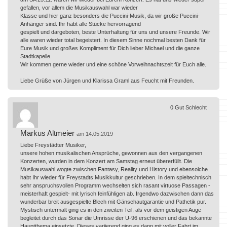
gefallen, vor allem die Musikauswahl war wieder
Klasse und hier ganz besonders die Puccini-Musik, da wir große Puccini-
Anhänger sind. Ihr habt alle Stücke hervorragend
gespielt und dargeboten, beste Unterhaltung für uns und unsere Freunde. Wir
alle waren wieder total begeistert. In diesem Sinne nochmal besten Dank für
Eure Musik und großes Kompliment für Dich lieber Michael und die ganze
Stadtkapelle.
Wir kommen gerne wieder und eine schöne Vorweihnachtszeit für Euch alle.
Liebe Grüße von Jürgen und Klarissa Graml aus Feucht mit Freunden.
0
Gut
Schlecht
Markus Altmeier
am 14.05.2019
Liebe Freystädter Musiker,
unsere hohen musikalischen Ansprüche, gewonnen aus den vergangenen
Konzerten, wurden in dem Konzert am Samstag erneut übererfüllt. Die
Musikauswahl wogte zwischen Fantasy, Reality und History und ebensolche
habt Ihr wieder für Freystadts Musikkultur geschrieben. In dem spieltechnisch
sehr anspruchsvollen Programm wechselten sich rasant virtuose Passagen -
meisterhaft gespielt- mit lyrisch feinfühligen ab. Irgendwo dazwischen dann das
wunderbar breit ausgespielte Blech mit Gänsehautgarantie und Pathetik pur.
Mystisch untermalt ging es in den zweiten Teil, als vor dem geistigen Auge
begleitet durch das Sonar die Umrisse der U-96 erschienen und das bekannte
Hauptthema einsetzte. Dieses variierend ging es dann mit voller Fahrt im