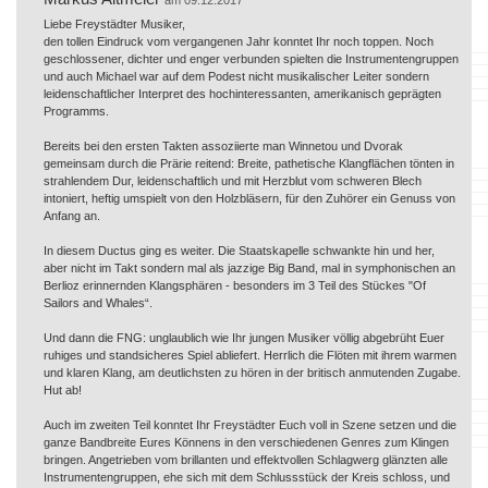
Liebe Freystädter Musiker,
den tollen Eindruck vom vergangenen Jahr konntet Ihr noch toppen. Noch
geschlossener, dichter und enger verbunden spielten die Instrumentengruppen
und auch Michael war auf dem Podest nicht musikalischer Leiter sondern
leidenschaftlicher Interpret des hochinteressanten, amerikanisch geprägten
Programms.
Bereits bei den ersten Takten assoziierte man Winnetou und Dvorak
gemeinsam durch die Prärie reitend: Breite, pathetische Klangflächen tönten in
strahlendem Dur, leidenschaftlich und mit Herzblut vom schweren Blech
intoniert, heftig umspielt von den Holzbläsern, für den Zuhörer ein Genuss von
Anfang an.
In diesem Ductus ging es weiter. Die Staatskapelle schwankte hin und her,
aber nicht im Takt sondern mal als jazzige Big Band, mal in symphonischen an
Berlioz erinnernden Klangsphären - besonders im 3 Teil des Stückes "Of
Sailors and Whales“.
Und dann die FNG: unglaublich wie Ihr jungen Musiker völlig abgebrüht Euer
ruhiges und standsicheres Spiel abliefert. Herrlich die Flöten mit ihrem warmen
und klaren Klang, am deutlichsten zu hören in der britisch anmutenden Zugabe.
Hut ab!
Auch im zweiten Teil konntet Ihr Freystädter Euch voll in Szene setzen und die
ganze Bandbreite Eures Könnens in den verschiedenen Genres zum Klingen
bringen. Angetrieben vom brillanten und effektvollen Schlagwerg glänzten alle
Instrumentengruppen, ehe sich mit dem Schlussstück der Kreis schloss, und