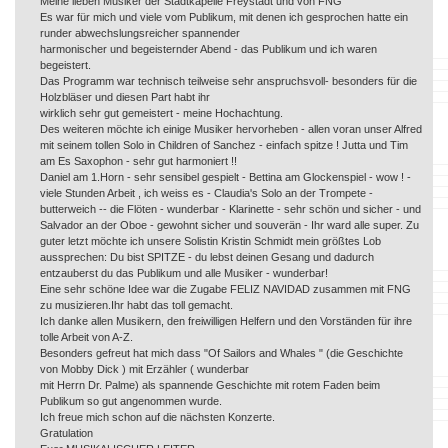
Meine lieben Musiker der Stadtkapelle Freystadt und von FNG
Es war für mich und viele vom Publikum, mit denen ich gesprochen hatte ein
runder abwechslungsreicher spannender
harmonischer und begeisternder Abend - das Publikum und ich waren
begeistert.
Das Programm war technisch teilweise sehr anspruchsvoll- besonders für die
Holzbläser und diesen Part habt ihr
wirklich sehr gut gemeistert - meine Hochachtung.
Des weiteren möchte ich einige Musiker hervorheben - allen voran unser Alfred
mit seinem tollen Solo in Children of Sanchez - einfach spitze ! Jutta und Tim
am Es Saxophon - sehr gut harmoniert !!
Daniel am 1.Horn - sehr sensibel gespielt - Bettina am Glockenspiel - wow ! -
viele Stunden Arbeit , ich weiss es - Claudia's Solo an der Trompete -
butterweich -- die Flöten - wunderbar - Klarinette - sehr schön und sicher - und
Salvador an der Oboe - gewohnt sicher und souverän - Ihr ward alle super. Zu
guter letzt möchte ich unsere Solistin Kristin Schmidt mein größtes Lob
aussprechen: Du bist SPITZE - du lebst deinen Gesang und dadurch
entzauberst du das Publikum und alle Musiker - wunderbar!
Eine sehr schöne Idee war die Zugabe FELIZ NAVIDAD zusammen mit FNG
zu musizieren.Ihr habt das toll gemacht.
Ich danke allen Musikern, den freiwilligen Helfern und den Vorständen für ihre
tolle Arbeit von A-Z.
Besonders gefreut hat mich dass "Of Sailors and Whales " (die Geschichte
von Mobby Dick ) mit Erzähler ( wunderbar
mit Herrn Dr. Palme) als spannende Geschichte mit rotem Faden beim
Publikum so gut angenommen wurde.
Ich freue mich schon auf die nächsten Konzerte.
Gratulation