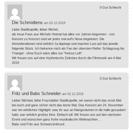
0
Gut
Schlecht
Die Schmidtens
am 02.12.2018
Liebe Stadtkapelle, lieber Michel,
als treue Fans aus Michels Heimat hat alles vor Jahren begonnen - von
Konzert zu Konzert sind wir jedes mal auf's Neue begeistert. Die
Anmoderationen sind wirklich 1a tipptopp und machen Lust auf das jeweils
folgende Stück. Ich bekenne mich als Fan der obersten Reihe: Schlagzeug bis
Triangel - ohne Euch wäre alles nur "heisse Luft".
Wir freuen uns auf eine rhythmische Zeitreise durch die Filmmusik am 4.Mai
2019
0
Gut
Schlecht
Fritz und Babs Schneider
am 02.12.2018
Lieber Michael, liebe Freystädter Stadtkapelle, wir waren nicht das erste Mal
bei euch und ganz sicher nicht das letzte Mal. Das Konzert am 24. November
war ein wirkliches Highlight: was ihr aus an Klangvolumen in die halle gezaubert
habt, war wirklich großes Kino. Einfach toll. Wir freuen uns auf den nächsten
Event und wünschen ganz frohe musikalische Weihnachten ...
Babs und Fritz aus Schwarzenbruck