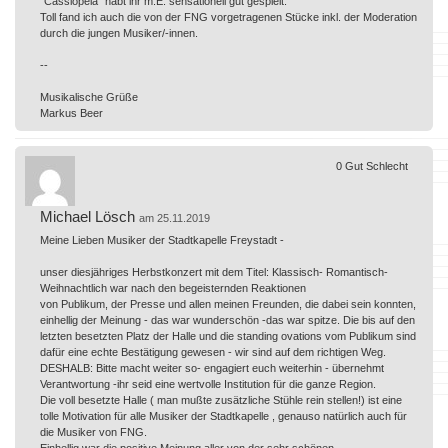
"Cassiopeia" habt ihr m.E. sensationell gut gespielt.
Toll fand ich auch die von der FNG vorgetragenen Stücke inkl. der Moderation
durch die jungen Musiker/-innen.
--
Musikalische Grüße
Markus Beer
0
Gut
Schlecht
Michael Lösch
am 25.11.2019
Meine Lieben Musiker der Stadtkapelle Freystadt -
unser diesjähriges Herbstkonzert mit dem Titel: Klassisch- Romantisch-
Weihnachtlich war nach den begeisternden Reaktionen
von Publikum, der Presse und allen meinen Freunden, die dabei sein konnten,
einhellig der Meinung - das war wunderschön -das war spitze. Die bis auf den
letzten besetzten Platz der Halle und die standing ovations vom Publikum sind
dafür eine echte Bestätigung gewesen - wir sind auf dem richtigen Weg.
DESHALB: Bitte macht weiter so- engagiert euch weiterhin - übernehmt
Verantwortung -ihr seid eine wertvolle Institution für die ganze Region.
Die voll besetzte Halle ( man mußte zusätzliche Stühle rein stellen!) ist eine
tolle Motivation für alle Musiker der Stadtkapelle , genauso natürlich auch für
die Musiker von FNG.
Einhellig war die positive Meinung aller von der sehr schönen