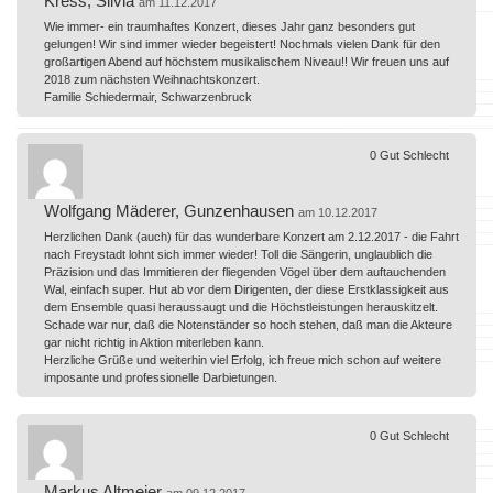
Kress, Silvia
am 11.12.2017
Wie immer- ein traumhaftes Konzert, dieses Jahr ganz besonders gut
gelungen! Wir sind immer wieder begeistert! Nochmals vielen Dank für den
großartigen Abend auf höchstem musikalischem Niveau!! Wir freuen uns auf
2018 zum nächsten Weihnachtskonzert.
Familie Schiedermair, Schwarzenbruck
0
Gut
Schlecht
Wolfgang Mäderer, Gunzenhausen
am 10.12.2017
Herzlichen Dank (auch) für das wunderbare Konzert am 2.12.2017 - die Fahrt
nach Freystadt lohnt sich immer wieder! Toll die Sängerin, unglaublich die
Präzision und das Immitieren der fliegenden Vögel über dem auftauchenden
Wal, einfach super. Hut ab vor dem Dirigenten, der diese Erstklassigkeit aus
dem Ensemble quasi heraussaugt und die Höchstleistungen herauskitzelt.
Schade war nur, daß die Notenständer so hoch stehen, daß man die Akteure
gar nicht richtig in Aktion miterleben kann.
Herzliche Grüße und weiterhin viel Erfolg, ich freue mich schon auf weitere
imposante und professionelle Darbietungen.
0
Gut
Schlecht
Markus Altmeier
am 09.12.2017