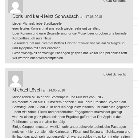
0
Gut
Schlecht
Doris und karl-Heinz Schwabach
am 17.06.2018
Lieber Michael, liebe Stadtkapelle,
euer letztes Konzert hat uns auch wieder sehr gut gefallen.
Euer Können und eure Begeisterung für die Musik beeindrucken uns bei jedem
Konzertbesuch aufs Neue.
Besonders hat uns diesmal Bettina Odörfer faziniert wie sie am Schlagzeug
und Xylophon mit einer enormen
Geschwindigkeit schwierige Passagen gespielt hat. Absolute Spitzenklasse!!!
Wir werden euch weiterempfehlen.
0
Gut
Schlecht
Michael Lösch
am 14.05.2018
Meine lieben Musiker der Stadtkapelle und Musiker von FNG
ich möchte euch alle zu unserem Konzert " 100 Jahre Freistaat Bayern " am
Samstag , den 12.Mai 2018 herzlich beglückwünschen - ihr habt alles gegeben
- sehr viel Arbeit, Fleiss und persönliches Engagement mal wieder gezeigt -
was zu einem ganz phantastischen Ergebnis geführt hat.Der Applaus des
Publikums hat es uns allen bestätigt.
Einige Gruppen mussten wirklich sehr anspruchsvolle technische Passagen
meistern - hier vor allem die Klarinetten , Flöten und Bettina am Schlagzeug und
ihr habt das auch sehr gut gespielt! Ich war sprachlos - das kommt eher selten