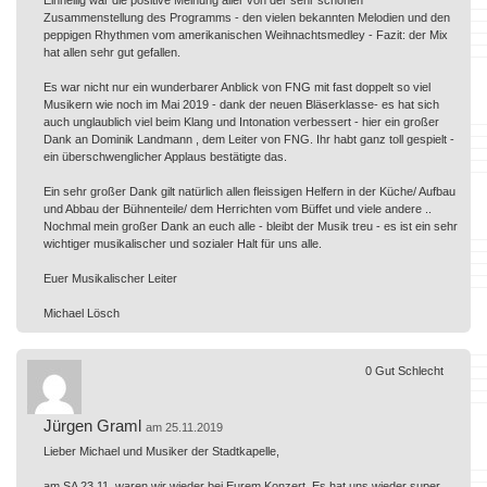
Zusammenstellung des Programms - den vielen bekannten Melodien und den
peppigen Rhythmen vom amerikanischen Weihnachtsmedley - Fazit: der Mix
hat allen sehr gut gefallen.
Es war nicht nur ein wunderbarer Anblick von FNG mit fast doppelt so viel
Musikern wie noch im Mai 2019 - dank der neuen Bläserklasse- es hat sich
auch unglaublich viel beim Klang und Intonation verbessert - hier ein großer
Dank an Dominik Landmann , dem Leiter von FNG. Ihr habt ganz toll gespielt -
ein überschwenglicher Applaus bestätigte das.
Ein sehr großer Dank gilt natürlich allen fleissigen Helfern in der Küche/ Aufbau
und Abbau der Bühnenteile/ dem Herrichten vom Büffet und viele andere ..
Nochmal mein großer Dank an euch alle - bleibt der Musik treu - es ist ein sehr
wichtiger musikalischer und sozialer Halt für uns alle.
Euer Musikalischer Leiter
Michael Lösch
0
Gut
Schlecht
Jürgen Graml
am 25.11.2019
Lieber Michael und Musiker der Stadtkapelle,
am SA 23.11. waren wir wieder bei Eurem Konzert. Es hat uns wieder super