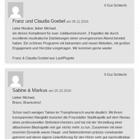
0
Gut
Schlecht
Franz und Claudia Goebel
am 06.11.2016
Liebe Musiker, lieber Michael,
ein dickes Kompliment für euer Jubiläumskonzert. 3 Kapellen die durch
exzellente musikalische Darbietungen einen unvergessenen Abend bereitet
haben. Ein schönes Programm mit bekannten und neuen Melodien, mit großen
Engagement und Herzblut vorgetragen. Wir kommen gerne wieder.
Franz & Claudia Goebel aus Lauf/Pegnitz
0
Gut
Schlecht
Sabine & Markus
am 25.10.2016
Lieber Michael,
Bravo, Bravissimo!
Schon nach wenigen Takten im Triumphmarsch wurde deutlich: Mit ihrem
transparenten Klangbild musiziert die Freystädter Stadtkapelle auf dem Niveau
eines professionellen Sinfonieorchesters und hat mit der Vorstellung einer
altbackenen Blaskapelle rein gar nichts mehr zu tun. Zusammen mit einer
enormen Dynamik waren Haupt- und Nebenstimmen präzise voneinander
getrennt und deren eigene Linienführung für den Hörer sehr gut nachvollziebar.