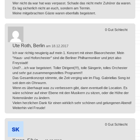
Wer nicht da war hat was verpasst. Schade das nicht mehr Zuhörer da waren.
Es lag sicherlich nicht an euch, sondern am Termin.
Meine mitgebrachten Gäste waren ebenfalls begeistert.
0
Gut
Schlecht
Ute Roth, Berlin
am 18.12.2017
Ich war richtig neugierig auf mein 1. Konzert mit einen Blasorchester. Mein
"Haus- und Hoforchester" sind die Berliner Philharmoniker und jetzt also
Freystadt!
Und?....ich war begeistert. Toller Dirigent(!!!), tolle Sängerin, tolles Orchester
und sehr gut zusammengestelltes Programm!!
Das Gesamtkonzept stimmte, die Zeit verging wie im Flug. Gabriellas Song ist
seit dem ein Ohrwurm.
Wenn es überhaupt was zu verbessern gibt, dann eventuell die Location. Es
wäre schöner auf einer Ebene mit den Musikern zu sitzen, oder die Höhe der
Notenständer zu ändern.
Vielen herzlichen Dank für einen wirklich sehr schönen und gelungenen Abend!
Weiterhin viel Freude!
0
Gut
Schlecht