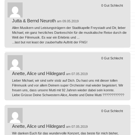
0
Gut
Schlecht
Jutta & Bernd Neuroth
am 09.05.2019
Allen Musikern und Leistungsträgern der Stadtkapelle Freystadt und Dir, lieber
Michael, ein ganz herzliches Dankeschön für die musikalische Reise durch die
Welt der Filmmusik. Es war ein Erlebnis und ...
...last but not least der zauberhafte Auftritt der FNG!
0
Gut
Schlecht
Anette, Alice und Hildegard
am 07.05.2019
Lieber Michael, wir sind sehr stolz auf Dich. Du hast uns mit dieser tollen
Filmmusik und vor allem Deinem super Orchester mal wieder begeistert. Wir
freuen uns, dass unsere Mutti mit 92 Jahren wieder dabei sein konnte.
Liebe Grüsse Deine Schwestern Alice, Anette und Deine Mutti ????????????
0
Gut
Schlecht
Anette, Alice und Hildegard
am 07.05.2019
Wir danken Euch für das wundervolle Konzert, das beste für mich bisher,