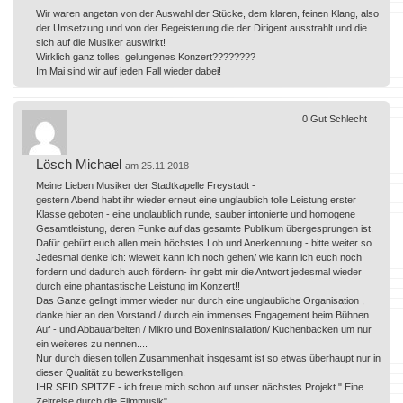
Wir waren angetan von der Auswahl der Stücke, dem klaren, feinen Klang, also
der Umsetzung und von der Begeisterung die der Dirigent ausstrahlt und die
sich auf die Musiker auswirkt!
Wirklich ganz tolles, gelungenes Konzert????????
Im Mai sind wir auf jeden Fall wieder dabei!
0
Gut
Schlecht
Lösch Michael
am 25.11.2018
Meine Lieben Musiker der Stadtkapelle Freystadt -
gestern Abend habt ihr wieder erneut eine unglaublich tolle Leistung erster
Klasse geboten - eine unglaublich runde, sauber intonierte und homogene
Gesamtleistung, deren Funke auf das gesamte Publikum übergesprungen ist.
Dafür gebürt euch allen mein höchstes Lob und Anerkennung - bitte weiter so.
Jedesmal denke ich: wieweit kann ich noch gehen/ wie kann ich euch noch
fordern und dadurch auch fördern- ihr gebt mir die Antwort jedesmal wieder
durch eine phantastische Leistung im Konzert!!
Das Ganze gelingt immer wieder nur durch eine unglaubliche Organisation ,
danke hier an den Vorstand / durch ein immenses Engagement beim Bühnen
Auf - und Abbauarbeiten / Mikro und Boxeninstallation/ Kuchenbacken um nur
ein weiteres zu nennen....
Nur durch diesen tollen Zusammenhalt insgesamt ist so etwas überhaupt nur in
dieser Qualität zu bewerkstelligen.
IHR SEID SPITZE - ich freue mich schon auf unser nächstes Projekt " Eine
Zeitreise durch die Filmmusik".