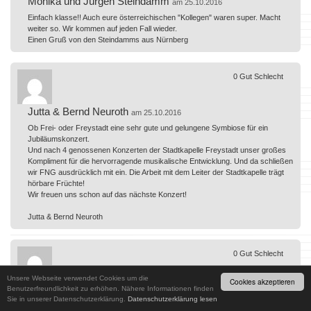
Monika und Jürgen Steindamm
am 25.10.2016
Einfach klasse!! Auch eure österreichischen "Kollegen" waren super. Macht
weiter so. Wir kommen auf jeden Fall wieder.
Einen Gruß von den Steindamms aus Nürnberg
0
Gut
Schlecht
Jutta & Bernd Neuroth
am 25.10.2016
Ob Frei- oder Freystadt eine sehr gute und gelungene Symbiose für ein
Jubiläumskonzert.
Und nach 4 genossenen Konzerten der Stadtkapelle Freystadt unser großes
Kompliment für die hervorragende musikalische Entwicklung. Und da schließen
wir FNG ausdrücklich mit ein. Die Arbeit mit dem Leiter der Stadtkapelle trägt
hörbare Früchte!
Wir freuen uns schon auf das nächste Konzert!
Jutta & Bernd Neuroth
0
Gut
Schlecht
Unsere Webseite verwendet Cookies um die
Cookies akzeptieren
Familie Wachsmann
Benutzerfreundlichkeit zu erhöhen. Nähere Informationen finden
am 24.10.2016
Sie in unserer Datenschutzerklärung.
Datenschutzerklärung lesen
Das Konzert war sehr gelungen. Die idee das Jubiläum mit der Stadtkappelle