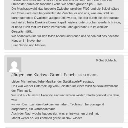
Orchester durch die tobende Gicht. Wir hatten großen Spaß: Toll!
Die Musikauswahl, das beseelte Zwischenspiel der FNG und die Soloeinsätze
der Oboe und Flöte begeisterten die Zuschauer und uns, was am Schluss
durch stehende Ovationen ausgedrückt wurde, die erst durch die die resolute
und viel zu frühe Direktive Eures Kapellmeisters unterbrochen wurde. Ich finde,
er hätte Euch fast um Euren verdienten Lohn gebracht. Da ist wohl ein
Gespräch fällig.
Wir bedanken uns für den tollen Abend und freuen uns schon auf das nächste
Konzert im November.
Eure Sabine und Markus
0
Gut
Schlecht
Jürgen und Klarissa Graml, Feucht
am 14.05.2019
Lieber Michael und liebe Musiker der StadtkapelleFreystadt,
Das war wieder Unterhaltung vom Feinsten mit einer tollen Musikauswahl aus
der Filmmusik.
Wir und auch unsere Freunde sind und waren wieder total begeistert von dem,
was
wir von Euch zu hören bekommen haben. Technisch hervorragend
dargeboten, ein Ohrenschmaus.
Auch der Nachwuchs hat gezeigt, was er inzwischen drauf hat.
Macht weiter so, wir kommen gerne im Nov. wieder.