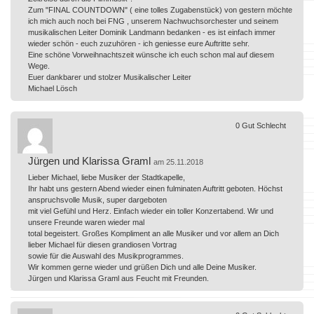
Zum "FINAL COUNTDOWN" ( eine tolles Zugabenstück) von gestern möchte
ich mich auch noch bei FNG , unserem Nachwuchsorchester und seinem
musikalischen Leiter Dominik Landmann bedanken - es ist einfach immer
wieder schön - euch zuzuhören - ich geniesse eure Auftritte sehr.
Eine schöne Vorweihnachtszeit wünsche ich euch schon mal auf diesem
Wege.
Euer dankbarer und stolzer Musikalischer Leiter
Michael Lösch
0
Gut
Schlecht
Jürgen und Klarissa Graml
am 25.11.2018
Lieber Michael, liebe Musiker der Stadtkapelle,
Ihr habt uns gestern Abend wieder einen fulminaten Auftritt geboten. Höchst
anspruchsvolle Musik, super dargeboten
mit viel Gefühl und Herz. Einfach wieder ein toller Konzertabend. Wir und
unsere Freunde waren wieder mal
total begeistert. Großes Kompliment an alle Musiker und vor allem an Dich
lieber Michael für diesen grandiosen Vortrag
sowie für die Auswahl des Musikprogrammes.
Wir kommen gerne wieder und grüßen Dich und alle Deine Musiker.
Jürgen und Klarissa Graml aus Feucht mit Freunden.