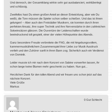
Und dennoch, der Gesamtklang wirkte sehr gut ausbalanciert, wohlüberlegt
und schlüssig.
Zweifellos hast Du einen großen Anteil an dieser Entwicklung, aber wie Du
weißt, die Tore müssen die Spieler schon selber schießen. Und das ist ihnen
gelungen! -- Aber auch den Freistädter Musikern, sie konnten durch ihren
perfekten Ansatz, ihre super Technik und ihre Nervenstärke in den zahlreichen
Soloeinsätzen glänzen. Die Ouvertüre der Leidenschaften wurde
beeindruckend toll gespielt, einer der vielen Höhepunkte des Abends.
Ganz besondere Freude verbreitete die FNG, die mit hingebungsvollem,
kammermusikähnlichem Zusammenspiel ihrer Liebe zur Musik Ausdruck
verlieh und den Zuhörer sanft in ihren Bann zog. Sicherlich auch ein Verdienst
von Dominik.
Leider musste ich mir nach dem Konzert von Sabine vorwerfen lassen, ihr
schon lange keine Blumen mehr geschenkt zu haben. Nun gut...
Herzlichen Dank für den tollen Abend und wir freuen uns schon jetzt auf das
nächste Konzert.
Viele Grüße
Markus
0
Gut
Schlecht