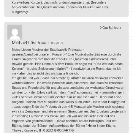
kurzweiliges Konzert, das mich rundum begeistert hat. Besonders
hervorzuheben: Die Qualität und das Können der Musiker war sehr
ausgeprägt.
0
Gut
Schlecht
Michael Lösch
am 05.05.2019
Meine Lieben Musiker der Stadtkapelle Freystadt -
gestern Abend bei unserem Konzert -" Eine Musikalische Zeitreise durch die
Filmmusikgeschichte" habt ihr erneut eure Qualitäten eindrucksvoll unter
Beweis gestellt. Eine Dame aus dem Publikum sagte mir: "Das war das beste
Konzert" - ist eine Steigerung möglich"" - irgendwie hat sie Recht ,dachte ich
mir - aber das ist nicht das wichtigste finde ich.
Ich glaube und weiß ,dass noch mehr Qualitäten bei allen Musikern entwickelt
werden können - ich werde jedenfalls alles einsetzen , das auch zu erreichen.
Spass und Freude sind für uns alle aber zunächst der wichtigste Grund warum
wir dies tun - der Erfolg stellt sich dann "fast" automatisch ein - zumindest geht
vieles sehr viel einfacher und leichter. Klar ist natürlich auch: Jeder hat seine
Aufgabe , seinen Part zu spielen-das weiss auch jeder. Das ist der Hauptgrund
, dass gegen Ende der Probenzeit von 4-5 Monaten alle Musiker sich nochmal
extra ins Zeug legen und alle an einem Strang ziehen. Das Ergebnis zeigte sich
in 'Standing Ovations' des Publikums. Ich war und bin sehr stolz auf das
Ergebnis von gestern Abend - Danke nochmal an alle Beteiligten - auf der
Bühne, hinter der Bühne , Aufbau/Abbau der Bühne / Helfer in der Küche,
Theke , Kasse etc IHR SEID GROßARTIG