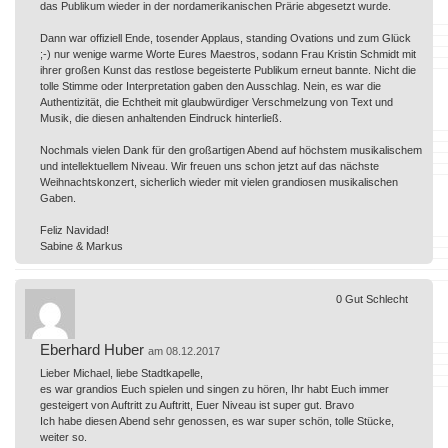
das Publikum wieder in der nordamerikanischen Prärie abgesetzt wurde.
Dann war offiziell Ende, tosender Applaus, standing Ovations und zum Glück
;-) nur wenige warme Worte Eures Maestros, sodann Frau Kristin Schmidt mit
ihrer großen Kunst das restlose begeisterte Publikum erneut bannte. Nicht die
tolle Stimme oder Interpretation gaben den Ausschlag. Nein, es war die
Authentizität, die Echtheit mit glaubwürdiger Verschmelzung von Text und
Musik, die diesen anhaltenden Eindruck hinterließ.
Nochmals vielen Dank für den großartigen Abend auf höchstem musikalischem
und intellektuellem Niveau. Wir freuen uns schon jetzt auf das nächste
Weihnachtskonzert, sicherlich wieder mit vielen grandiosen musikalischen
Gaben.
Feliz Navidad!
Sabine & Markus
0
Gut
Schlecht
Eberhard Huber
am 08.12.2017
Lieber Michael, liebe Stadtkapelle,
es war grandios Euch spielen und singen zu hören, Ihr habt Euch immer
gesteigert von Auftritt zu Auftritt, Euer Niveau ist super gut. Bravo
Ich habe diesen Abend sehr genossen, es war super schön, tolle Stücke,
weiter so.