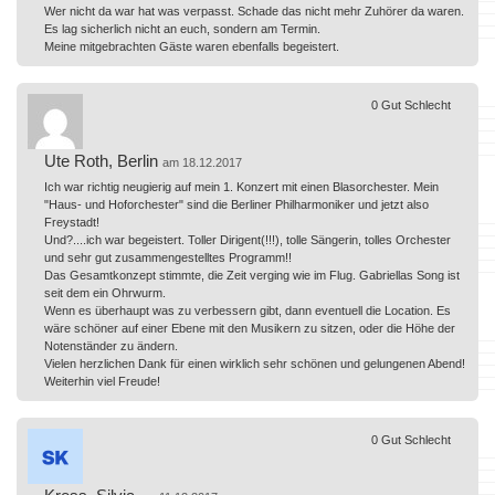
Wer nicht da war hat was verpasst. Schade das nicht mehr Zuhörer da waren.
Es lag sicherlich nicht an euch, sondern am Termin.
Meine mitgebrachten Gäste waren ebenfalls begeistert.
0
Gut
Schlecht
Ute Roth, Berlin
am 18.12.2017
Ich war richtig neugierig auf mein 1. Konzert mit einen Blasorchester. Mein
"Haus- und Hoforchester" sind die Berliner Philharmoniker und jetzt also
Freystadt!
Und?....ich war begeistert. Toller Dirigent(!!!), tolle Sängerin, tolles Orchester
und sehr gut zusammengestelltes Programm!!
Das Gesamtkonzept stimmte, die Zeit verging wie im Flug. Gabriellas Song ist
seit dem ein Ohrwurm.
Wenn es überhaupt was zu verbessern gibt, dann eventuell die Location. Es
wäre schöner auf einer Ebene mit den Musikern zu sitzen, oder die Höhe der
Notenständer zu ändern.
Vielen herzlichen Dank für einen wirklich sehr schönen und gelungenen Abend!
Weiterhin viel Freude!
0
Gut
Schlecht