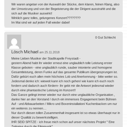
Wir waren angetan von der Auswahl der Stücke, dem klaren, feinen Klang, also
der Umsetzung und von der Begeisterung die der Dirigent ausstrahlt und die
sich auf die Musiker auswirkt!
Wirklich ganz tolles, gelungenes Konzert????????
Im Mai sind wir auf jeden Fall wieder dabei!
0
Gut
Schlecht
Lösch Michael
am 25.11.2018
Meine Lieben Musiker der Stadtkapelle Freystadt -
gestern Abend habt ihr wieder erneut eine unglaublich tolle Leistung erster
Klasse geboten - eine unglaublich runde, sauber intonierte und homogene
Gesamtleistung, deren Funke auf das gesamte Publikum übergesprungen ist.
Dafür gebürt euch allen mein höchstes Lob und Anerkennung - bitte weiter so.
Jedesmal denke ich: wieweit kann ich noch gehen/ wie kann ich euch noch
fordern und dadurch auch fördern- ihr gebt mir die Antwort jedesmal wieder
durch eine phantastische Leistung im Konzert!!
Das Ganze gelingt immer wieder nur durch eine unglaubliche Organisation ,
danke hier an den Vorstand / durch ein immenses Engagement beim Bühnen
Auf - und Abbauarbeiten / Mikro und Boxeninstallation/ Kuchenbacken um nur
ein weiteres zu nennen....
Nur durch diesen tollen Zusammenhalt insgesamt ist so etwas überhaupt nur in
dieser Qualität zu bewerkstelligen.
IHR SEID SPITZE - ich freue mich schon auf unser nächstes Projekt " Eine
Zeitreise durch die Filmmusik".