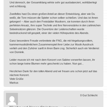
Und dennoch, der Gesamtklang wirkte sehr gut ausbalanciert, wohlüberlegt
und schlüssig.
Zweifellos hast Du einen großen Anteil an dieser Entwicklung, aber wie Du
weißt, die Tore müssen die Spieler schon selber schießen. Und das ist ihnen
gelungen! -- Aber auch den Freistädter Musikern, sie konnten durch ihren
perfekten Ansatz, ihre super Technik und ihre Nervenstärke in den zahlreichen
Soloeinsätzen glänzen. Die Ouvertüre der Leidenschaften wurde
beeindruckend toll gespielt, einer der vielen Höhepunkte des Abends.
Ganz besondere Freude verbreitete die FNG, die mit hingebungsvollem,
kammermusikähnlichem Zusammenspiel ihrer Liebe zur Musik Ausdruck
verlieh und den Zuhörer sanft in ihren Bann zog. Sicherlich auch ein Verdienst
von Dominik.
Leider musste ich mir nach dem Konzert von Sabine vorwerfen lassen, ihr
schon lange keine Blumen mehr geschenkt zu haben. Nun gut...
Herzlichen Dank für den tollen Abend und wir freuen uns schon jetzt auf das
nächste Konzert.
Viele Grüße
Markus
0
Gut
Schlecht