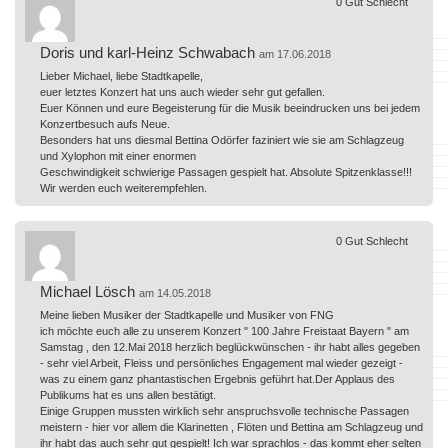
0
Gut
Schlecht
Doris und karl-Heinz Schwabach
am 17.06.2018
Lieber Michael, liebe Stadtkapelle,
euer letztes Konzert hat uns auch wieder sehr gut gefallen.
Euer Können und eure Begeisterung für die Musik beeindrucken uns bei jedem
Konzertbesuch aufs Neue.
Besonders hat uns diesmal Bettina Odörfer faziniert wie sie am Schlagzeug
und Xylophon mit einer enormen
Geschwindigkeit schwierige Passagen gespielt hat. Absolute Spitzenklasse!!!
Wir werden euch weiterempfehlen.
0
Gut
Schlecht
Michael Lösch
am 14.05.2018
Meine lieben Musiker der Stadtkapelle und Musiker von FNG
ich möchte euch alle zu unserem Konzert " 100 Jahre Freistaat Bayern " am
Samstag , den 12.Mai 2018 herzlich beglückwünschen - ihr habt alles gegeben
- sehr viel Arbeit, Fleiss und persönliches Engagement mal wieder gezeigt -
was zu einem ganz phantastischen Ergebnis geführt hat.Der Applaus des
Publikums hat es uns allen bestätigt.
Einige Gruppen mussten wirklich sehr anspruchsvolle technische Passagen
meistern - hier vor allem die Klarinetten , Flöten und Bettina am Schlagzeug und
ihr habt das auch sehr gut gespielt! Ich war sprachlos - das kommt eher selten