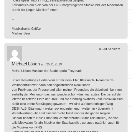
"Cassiopeia" habt ihr m.E. sensationell gut gespielt.
Toll fand ich auch die von der FNG vorgetragenen Stücke inkl. der Moderation
durch die jungen Musiker/-innen.
--
Musikalische Grüße
Markus Beer
0
Gut
Schlecht
Michael Lösch
am 25.11.2019
Meine Lieben Musiker der Stadtkapelle Freystadt -
unser diesjähriges Herbstkonzert mit dem Titel: Klassisch- Romantisch-
Weihnachtlich war nach den begeisternden Reaktionen
von Publikum, der Presse und allen meinen Freunden, die dabei sein konnten,
einhellig der Meinung - das war wunderschön -das war spitze. Die bis auf den
letzten besetzten Platz der Halle und die standing ovations vom Publikum sind
dafür eine echte Bestätigung gewesen - wir sind auf dem richtigen Weg.
DESHALB: Bitte macht weiter so- engagiert euch weiterhin - übernehmt
Verantwortung -ihr seid eine wertvolle Institution für die ganze Region.
Die voll besetzte Halle ( man mußte zusätzliche Stühle rein stellen!) ist eine
tolle Motivation für alle Musiker der Stadtkapelle , genauso natürlich auch für
die Musiker von FNG.
Einhellig war die positive Meinung aller von der sehr schönen