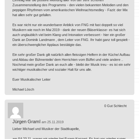
Zusammenstellung des Programms - den vielen bekannten Melodien und den
peppigen Rhythmen vom amerikanischen Weihnachtsmedley - Fazit: der Mix
hat allen sehr gut gefallen.
Es war nicht nur ein wunderbarer Anblick von FNG mit fast doppelt so viel
Musikern wie noch im Mai 2019 - dank der neuen Bläserklasse- es hat sich
auch unglaublich viel beim Klang und Intonation verbessert - hier ein großer
Dank an Dominik Landmann , dem Leiter von FNG. Ihr habt ganz toll gespielt -
ein überschwenglicher Applaus bestätigte das.
Ein sehr großer Dank gilt natürlich allen fleissigen Helfern in der Küche/ Aufbau
und Abbau der Bühnenteile/ dem Herrichten vom Büffet und viele andere ..
Nochmal mein großer Dank an euch alle - bleibt der Musik treu - es ist ein sehr
wichtiger musikalischer und sozialer Halt für uns alle.
Euer Musikalischer Leiter
Michael Lösch
0
Gut
Schlecht
Jürgen Graml
am 25.11.2019
Lieber Michael und Musiker der Stadtkapelle,
am SA 23.11. waren wir wieder bei Eurem Konzert. Es hat uns wieder super