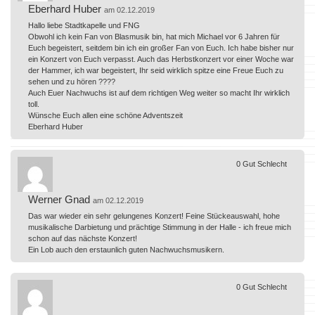
Eberhard Huber
am 02.12.2019
Hallo liebe Stadtkapelle und FNG
Obwohl ich kein Fan von Blasmusik bin, hat mich Michael vor 6 Jahren für
Euch begeistert, seitdem bin ich ein großer Fan von Euch. Ich habe bisher nur
ein Konzert von Euch verpasst. Auch das Herbstkonzert vor einer Woche war
der Hammer, ich war begeistert, Ihr seid wirklich spitze eine Freue Euch zu
sehen und zu hören ????
Auch Euer Nachwuchs ist auf dem richtigen Weg weiter so macht Ihr wirklich
toll.
Wünsche Euch allen eine schöne Adventszeit
Eberhard Huber
0
Gut
Schlecht
Werner Gnad
am 02.12.2019
Das war wieder ein sehr gelungenes Konzert! Feine Stückeauswahl, hohe
musikalische Darbietung und prächtige Stimmung in der Halle - ich freue mich
schon auf das nächste Konzert!
Ein Lob auch den erstaunlich guten Nachwuchsmusikern.
0
Gut
Schlecht