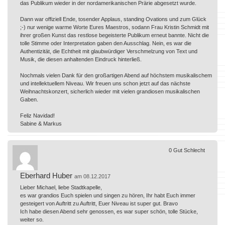
das Publikum wieder in der nordamerikanischen Prärie abgesetzt wurde.
Dann war offiziell Ende, tosender Applaus, standing Ovations und zum Glück
;-) nur wenige warme Worte Eures Maestros, sodann Frau Kristin Schmidt mit
ihrer großen Kunst das restlose begeisterte Publikum erneut bannte. Nicht die
tolle Stimme oder Interpretation gaben den Ausschlag. Nein, es war die
Authentizität, die Echtheit mit glaubwürdiger Verschmelzung von Text und
Musik, die diesen anhaltenden Eindruck hinterließ.
Nochmals vielen Dank für den großartigen Abend auf höchstem musikalischem
und intellektuellem Niveau. Wir freuen uns schon jetzt auf das nächste
Weihnachtskonzert, sicherlich wieder mit vielen grandiosen musikalischen
Gaben.
Feliz Navidad!
Sabine & Markus
0
Gut
Schlecht
Eberhard Huber
am 08.12.2017
Lieber Michael, liebe Stadtkapelle,
es war grandios Euch spielen und singen zu hören, Ihr habt Euch immer
gesteigert von Auftritt zu Auftritt, Euer Niveau ist super gut. Bravo
Ich habe diesen Abend sehr genossen, es war super schön, tolle Stücke,
weiter so.