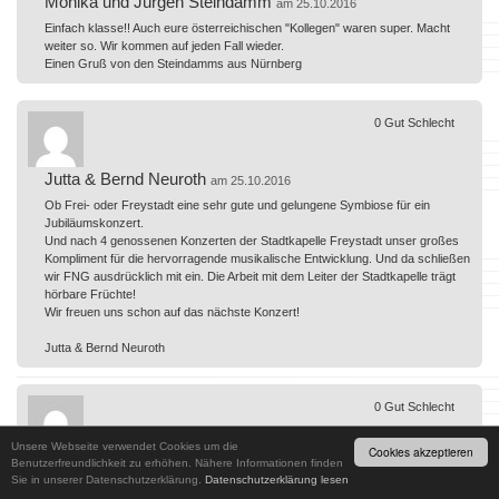
Monika und Jürgen Steindamm
am 25.10.2016
Einfach klasse!! Auch eure österreichischen "Kollegen" waren super. Macht
weiter so. Wir kommen auf jeden Fall wieder.
Einen Gruß von den Steindamms aus Nürnberg
0
Gut
Schlecht
Jutta & Bernd Neuroth
am 25.10.2016
Ob Frei- oder Freystadt eine sehr gute und gelungene Symbiose für ein
Jubiläumskonzert.
Und nach 4 genossenen Konzerten der Stadtkapelle Freystadt unser großes
Kompliment für die hervorragende musikalische Entwicklung. Und da schließen
wir FNG ausdrücklich mit ein. Die Arbeit mit dem Leiter der Stadtkapelle trägt
hörbare Früchte!
Wir freuen uns schon auf das nächste Konzert!
Jutta & Bernd Neuroth
0
Gut
Schlecht
Unsere Webseite verwendet Cookies um die
Cookies akzeptieren
Familie Wachsmann
Benutzerfreundlichkeit zu erhöhen. Nähere Informationen finden
am 24.10.2016
Sie in unserer Datenschutzerklärung.
Datenschutzerklärung lesen
Das Konzert war sehr gelungen. Die idee das Jubiläum mit der Stadtkappelle