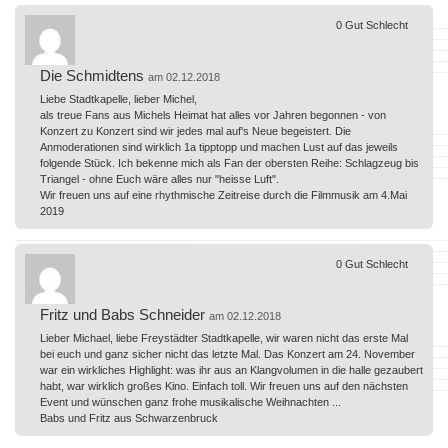
0
Gut
Schlecht
Die Schmidtens
am 02.12.2018
Liebe Stadtkapelle, lieber Michel,
als treue Fans aus Michels Heimat hat alles vor Jahren begonnen - von
Konzert zu Konzert sind wir jedes mal auf's Neue begeistert. Die
Anmoderationen sind wirklich 1a tipptopp und machen Lust auf das jeweils
folgende Stück. Ich bekenne mich als Fan der obersten Reihe: Schlagzeug bis
Triangel - ohne Euch wäre alles nur "heisse Luft".
Wir freuen uns auf eine rhythmische Zeitreise durch die Filmmusik am 4.Mai
2019
0
Gut
Schlecht
Fritz und Babs Schneider
am 02.12.2018
Lieber Michael, liebe Freystädter Stadtkapelle, wir waren nicht das erste Mal
bei euch und ganz sicher nicht das letzte Mal. Das Konzert am 24. November
war ein wirkliches Highlight: was ihr aus an Klangvolumen in die halle gezaubert
habt, war wirklich großes Kino. Einfach toll. Wir freuen uns auf den nächsten
Event und wünschen ganz frohe musikalische Weihnachten ...
Babs und Fritz aus Schwarzenbruck