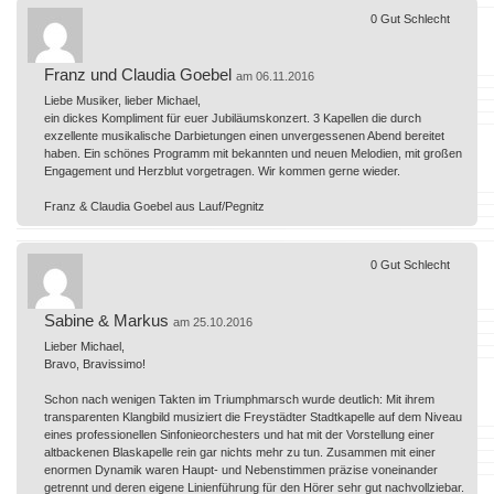
0
Gut
Schlecht
Franz und Claudia Goebel
am 06.11.2016
Liebe Musiker, lieber Michael,
ein dickes Kompliment für euer Jubiläumskonzert. 3 Kapellen die durch
exzellente musikalische Darbietungen einen unvergessenen Abend bereitet
haben. Ein schönes Programm mit bekannten und neuen Melodien, mit großen
Engagement und Herzblut vorgetragen. Wir kommen gerne wieder.
Franz & Claudia Goebel aus Lauf/Pegnitz
0
Gut
Schlecht
Sabine & Markus
am 25.10.2016
Lieber Michael,
Bravo, Bravissimo!
Schon nach wenigen Takten im Triumphmarsch wurde deutlich: Mit ihrem
transparenten Klangbild musiziert die Freystädter Stadtkapelle auf dem Niveau
eines professionellen Sinfonieorchesters und hat mit der Vorstellung einer
altbackenen Blaskapelle rein gar nichts mehr zu tun. Zusammen mit einer
enormen Dynamik waren Haupt- und Nebenstimmen präzise voneinander
getrennt und deren eigene Linienführung für den Hörer sehr gut nachvollziebar.