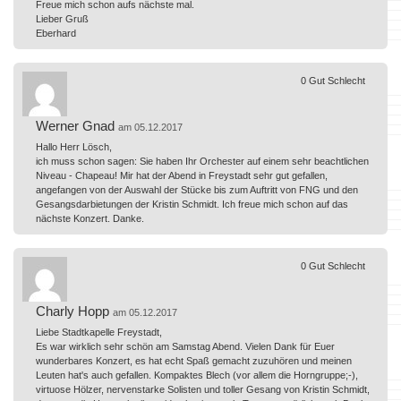
Freue mich schon aufs nächste mal.
Lieber Gruß
Eberhard
0
Gut
Schlecht
Werner Gnad
am 05.12.2017
Hallo Herr Lösch,
ich muss schon sagen: Sie haben Ihr Orchester auf einem sehr beachtlichen
Niveau - Chapeau! Mir hat der Abend in Freystadt sehr gut gefallen,
angefangen von der Auswahl der Stücke bis zum Auftritt von FNG und den
Gesangsdarbietungen der Kristin Schmidt. Ich freue mich schon auf das
nächste Konzert. Danke.
0
Gut
Schlecht
Charly Hopp
am 05.12.2017
Liebe Stadtkapelle Freystadt,
Es war wirklich sehr schön am Samstag Abend. Vielen Dank für Euer
wunderbares Konzert, es hat echt Spaß gemacht zuzuhören und meinen
Leuten hat's auch gefallen. Kompaktes Blech (vor allem die Horngruppe;-),
virtuose Hölzer, nervenstarke Solisten und toller Gesang von Kristin Schmidt,