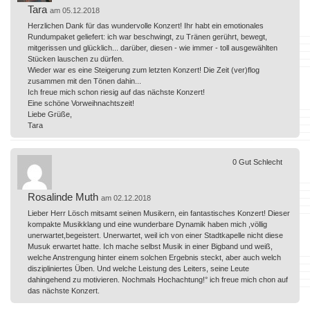
Tara
am 05.12.2018
Herzlichen Dank für das wundervolle Konzert! Ihr habt ein emotionales
Rundumpaket geliefert: ich war beschwingt, zu Tränen gerührt, bewegt,
mitgerissen und glücklich... darüber, diesen - wie immer - toll ausgewählten
Stücken lauschen zu dürfen.
Wieder war es eine Steigerung zum letzten Konzert! Die Zeit (ver)flog
zusammen mit den Tönen dahin...
Ich freue mich schon riesig auf das nächste Konzert!
Eine schöne Vorweihnachtszeit!
Liebe Grüße,
Tara
0
Gut
Schlecht
Rosalinde Muth
am 02.12.2018
Lieber Herr Lösch mitsamt seinen Musikern, ein fantastisches Konzert! Dieser
kompakte Musikklang und eine wunderbare Dynamik haben mich ,völlig
unerwartet,begeistert. Unerwartet, weil ich von einer Stadtkapelle nicht diese
Musuk erwartet hatte. Ich mache selbst Musik in einer Bigband und weiß,
welche Anstrengung hinter einem solchen Ergebnis steckt, aber auch welch
diszipliniertes Üben. Und welche Leistung des Leiters, seine Leute
dahingehend zu motivieren. Nochmals Hochachtung!° ich freue mich chon auf
das nächste Konzert.