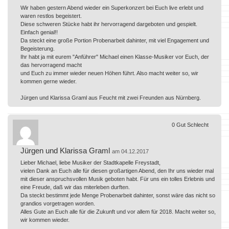
Wir haben gestern Abend wieder ein Superkonzert bei Euch live erlebt und
waren restlos begeistert.
Diese schweren Stücke habt ihr hervorragend dargeboten und gespielt.
Einfach genial!!
Da steckt eine große Portion Probenarbeit dahinter, mit viel Engagement und
Begeisterung.
Ihr habt ja mit eurem "Anführer" Michael einen Klasse-Musiker vor Euch, der
das hervorragend macht
und Euch zu immer wieder neuen Höhen führt. Also macht weiter so, wir
kommen gerne wieder.
Jürgen und Klarissa Graml aus Feucht mit zwei Freunden aus Nürnberg.
0
Gut
Schlecht
Jürgen und Klarissa Graml
am 04.12.2017
Lieber Michael, liebe Musiker der Stadtkapelle Freystadt,
vielen Dank an Euch alle für diesen großartigen Abend, den Ihr uns wieder mal
mit dieser anspruchsvollen Musik geboten habt. Für uns ein tolles Erlebnis und
eine Freude, daß wir das miterleben durften.
Da steckt bestimmt jede Menge Probenarbeit dahinter, sonst wäre das nicht so
grandios vorgetragen worden.
Alles Gute an Euch alle für die Zukunft und vor allem für 2018. Macht weiter so,
wir kommen wieder.