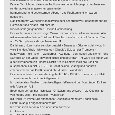
Meine lieben Musiker der Stadtkapelle Freystadt und von FNG
Es war für mich und viele vom Publikum, mit denen ich gesprochen hatte ein
runder abwechslungsreicher spannender
harmonischer und begeisternder Abend - das Publikum und ich waren
begeistert.
Das Programm war technisch teilweise sehr anspruchsvoll- besonders für die
Holzbläser und diesen Part habt ihr
wirklich sehr gut gemeistert - meine Hochachtung.
Des weiteren möchte ich einige Musiker hervorheben - allen voran unser Alfred
mit seinem tollen Solo in Children of Sanchez - einfach spitze ! Jutta und Tim
am Es Saxophon - sehr gut harmoniert !!
Daniel am 1.Horn - sehr sensibel gespielt - Bettina am Glockenspiel - wow ! -
viele Stunden Arbeit , ich weiss es - Claudia's Solo an der Trompete -
butterweich -- die Flöten - wunderbar - Klarinette - sehr schön und sicher - und
Salvador an der Oboe - gewohnt sicher und souverän - Ihr ward alle super. Zu
guter letzt möchte ich unsere Solistin Kristin Schmidt mein größtes Lob
aussprechen: Du bist SPITZE - du lebst deinen Gesang und dadurch
entzauberst du das Publikum und alle Musiker - wunderbar!
Eine sehr schöne Idee war die Zugabe FELIZ NAVIDAD zusammen mit FNG
zu musizieren.Ihr habt das toll gemacht.
Ich danke allen Musikern, den freiwilligen Helfern und den Vorständen für ihre
tolle Arbeit von A-Z.
Besonders gefreut hat mich dass "Of Sailors and Whales " (die Geschichte
von Mobby Dick ) mit Erzähler ( wunderbar
mit Herrn Dr. Palme) als spannende Geschichte mit rotem Faden beim
Publikum so gut angenommen wurde.
Ich freue mich schon auf die nächsten Konzerte.
Gratulation