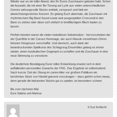
Wieder war es ein toller Abend, den Ihr Euren Zuschauern geboten habt. Schon
die Auswahl, die mit einer Be-Tonung auf Lyrik aus vielen unterschiedlichen
Genres wirkungsvolle Stücke enthielt, versprach und hielt ein
abwechslungsreiches Konzert. Es gelang Euch abermals, die Zuschauer mit
rhythmischem Big Band Sound sowie weit ausgespielten Crescendi in den
Bann zu ziehen oder diese sich einfach in breitflächigem Blech baden zu
lassen.
Perfekt intoniert waren die vielen melodiösen Soloeinsätze - hervorzuheben der
der Querflöte in der Caruso Hommage, der auch Klassik-verwöhnten Ohren
feinsten Hörgenuss verschaffte. Und dennoch, auch dank der
beeindruckenden Spielkunst des Schlagzeug Ensembles gelang es immer
wieder, einen musikalischen Gegenpol zu schaffen und die Zuschauer in eine
neue Stimmung zu versetzen.
Die deutlichste Bestätigung Eurer tollen Entwicklung erweist sich in dem
auffallenden personellen Zuwachs der FNG. Das Ergebnis ist selbstredend:
Nach kurzer Zeit der Übung im zarten Alter vor großem Publikum ein
berühmtes Stück von Händel gekonnt vorzutragen – dazu gehört schon etwas,
denn gerade die bekannten Stücke gut zu spielen, ist besonders schwer.
Bis zum nächsten Mal
Eure Sabine und Markus
0
Gut
Schlecht