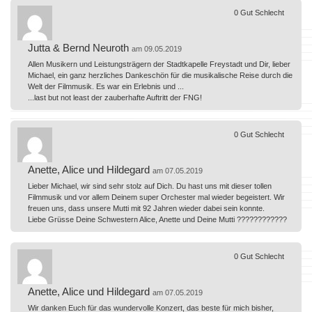
0
Gut
Schlecht
Jutta & Bernd Neuroth
am 09.05.2019
Allen Musikern und Leistungsträgern der Stadtkapelle Freystadt und Dir, lieber
Michael, ein ganz herzliches Dankeschön für die musikalische Reise durch die
Welt der Filmmusik. Es war ein Erlebnis und ...
...last but not least der zauberhafte Auftritt der FNG!
0
Gut
Schlecht
Anette, Alice und Hildegard
am 07.05.2019
Lieber Michael, wir sind sehr stolz auf Dich. Du hast uns mit dieser tollen
Filmmusik und vor allem Deinem super Orchester mal wieder begeistert. Wir
freuen uns, dass unsere Mutti mit 92 Jahren wieder dabei sein konnte.
Liebe Grüsse Deine Schwestern Alice, Anette und Deine Mutti ????????????
0
Gut
Schlecht
Anette, Alice und Hildegard
am 07.05.2019
Wir danken Euch für das wundervolle Konzert, das beste für mich bisher,