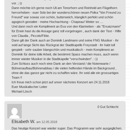
vor. ;-))
Dann möchte ich gerne noch Uli am Tenorhorn und Reinhold am Flügelhorn
hervorheben - euer Solo bei der wunderschönen neuen Polka "Von Freund zu
Freund" war sowas von schön, butterweich, klanglich perfekt und schön
agogisch gestaltet - meine Hochachtung - Chapeau! Weiter so ....
Und dann noch ein Kompliment an Eva von den Klarinetten - als "Ersatzmann"
für Erwin hast du die Ansage ganz toll vorgetragen , auch dank der Text - Hilfe
von Claudia , Piccolo/Flöte.
Dann gilt der Dank auch an Dominik Landmann und seine FNG Musiker - ihr
seid auf lange Sicht das Rückgrat der Stadtkapelle Freystadt - ihr habt toll
gespielt - sehr sauber klangschön und musikalisch - mein Kompliment an
Dominik für deine tolle Arbeit, die bestimmt Spass machen muss, auch wenn
immer wieder Musiker in die Stadtkapelle "verschwinden". :-))
Zum Schluss auch noch eine Dank an den Vorstand / die Notenwarte /
Bühnenaufbau/Bühnenabbau / die vielen helfenden Hände im Background ,
ohne die das ganze gar nicht zu schaffen wäre. Ihr seid alle ein grossartiges
Team !!
Ich freue mich schon jetzt auf unser nächstes Konzert am 24.11.2018
Euer Musikalischer Leiter
Michael Lösch
0
Gut
Schlecht
Elisabeth W.
am 12.05.2018
Das heutige Konzert war wieder super. Das Programm war sehr ausgeglichen.