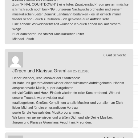
Zum "FINAL COUNTDOWN" ( eine tolles Zugabenstück) von gestern möchte
ich mich auch noch bei FNG , unserem Nachwuchsorchester und seinem
musikalischen Leiter Dominik Landmann bedanken - es ist einfach immer
wieder schön - euch zuzuhören - ich geniesse eure Auftritte sehr.
Eine schöne Vorweihnachtszeit wünsche ich euch schon mal auf diesem
Wege.
Euer dankbarer und stolzer Musikalischer Leiter
Michael Lösch
0
Gut
Schlecht
Jürgen und Klarissa Graml
am 25.11.2018
Lieber Michael, liebe Musiker der Stadtkapelle,
Ihr habt uns gestern Abend wieder einen fulminaten Auftritt geboten. Höchst
anspruchsvolle Musik, super dargeboten
mit viel Gefühl und Herz. Einfach wieder ein toller Konzertabend. Wir und
unsere Freunde waren wieder mal
total begeistert. Großes Kompliment an alle Musiker und vor allem an Dich
lieber Michael für diesen grandiosen Vortrag
sowie für die Auswahl des Musikprogrammes.
Wir kommen gerne wieder und grüßen Dich und alle Deine Musiker.
Jürgen und Klarissa Graml aus Feucht mit Freunden.