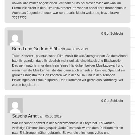
obwohl alle immer begeisterten. Wir haben uns bei dieser tollen Auswahl an
Filmmusik direkt in den Film reinversetzt. Es war ein absoluter Ohrenschmaus.
Auch das Jugendorchester war sehr stark. Macht weiter so, bravo bravo
????????
0
Gut
Schlecht
Bernd und Gudrun Stäblein
am 06.05.2019
Tolles Konzert - phantastische Film-Musik für alle Altersgruppen. An dem Abend
habt ihr gezeigt, dass ihr deutlich mehr seit als eine klassische Blaskapelle.
Das geht natürlich nur durch ein feines Händchen bei der Musikauswahl und
wenn man die Musiker hat, die das dann auch umsetzen können. Spaß ist ein
großer Erfolgsfaktor. Den konnten wir in der Musik und in den schönen
Einleitungen der Stücke spüren. Dafür kommen wir gerne aus Nürnberg. Wir
waren begeistert.
0
Gut
Schlecht
Sascha Arndt
am 05.05.2019
War ein super Konzert in der Mehrzweckhalle in Freystadt. Es wurden
vielfältige Filmmusiken gespielt. Jede Filmmusik wurde dem Publikum mit ein
paar Erklärungen näher gebracht. Es war ein stimmungsvolles und