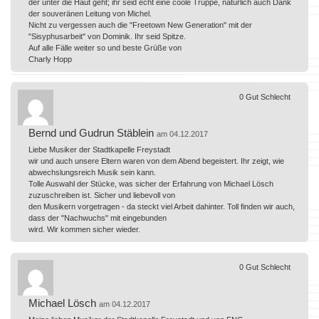
der unter die Haut geht; ihr seid echt eine coole Truppe, natürlich auch Dank
der souveränen Leitung von Michel.
Nicht zu vergessen auch die "Freetown New Generation" mit der
"Sisyphusarbeit" von Dominik. Ihr seid Spitze.
Auf alle Fälle weiter so und beste Grüße von
Charly Hopp
0
Gut
Schlecht
Bernd und Gudrun Stäblein
am 04.12.2017
Liebe Musiker der Stadtkapelle Freystadt
wir und auch unsere Eltern waren von dem Abend begeistert. Ihr zeigt, wie
abwechslungsreich Musik sein kann.
Tolle Auswahl der Stücke, was sicher der Erfahrung von Michael Lösch
zuzuschreiben ist. Sicher und liebevoll von
den Musikern vorgetragen - da steckt viel Arbeit dahinter. Toll finden wir auch,
dass der "Nachwuchs" mit eingebunden
wird. Wir kommen sicher wieder.
0
Gut
Schlecht
Michael Lösch
am 04.12.2017