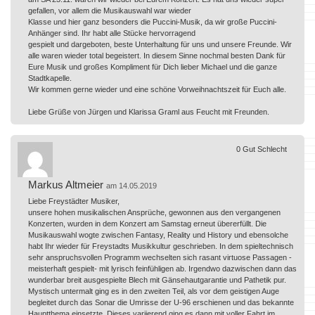
gefallen, vor allem die Musikauswahl war wieder
Klasse und hier ganz besonders die Puccini-Musik, da wir große Puccini-
Anhänger sind. Ihr habt alle Stücke hervorragend
gespielt und dargeboten, beste Unterhaltung für uns und unsere Freunde. Wir
alle waren wieder total begeistert. In diesem Sinne nochmal besten Dank für
Eure Musik und großes Kompliment für Dich lieber Michael und die ganze
Stadtkapelle.
Wir kommen gerne wieder und eine schöne Vorweihnachtszeit für Euch alle.
Liebe Grüße von Jürgen und Klarissa Graml aus Feucht mit Freunden.
0
Gut
Schlecht
Markus Altmeier
am 14.05.2019
Liebe Freystädter Musiker,
unsere hohen musikalischen Ansprüche, gewonnen aus den vergangenen
Konzerten, wurden in dem Konzert am Samstag erneut übererfüllt. Die
Musikauswahl wogte zwischen Fantasy, Reality und History und ebensolche
habt Ihr wieder für Freystadts Musikkultur geschrieben. In dem spieltechnisch
sehr anspruchsvollen Programm wechselten sich rasant virtuose Passagen -
meisterhaft gespielt- mit lyrisch feinfühligen ab. Irgendwo dazwischen dann das
wunderbar breit ausgespielte Blech mit Gänsehautgarantie und Pathetik pur.
Mystisch untermalt ging es in den zweiten Teil, als vor dem geistigen Auge
begleitet durch das Sonar die Umrisse der U-96 erschienen und das bekannte
Hauptthema einsetzte. Dieses variierend ging es dann mit voller Fahrt im