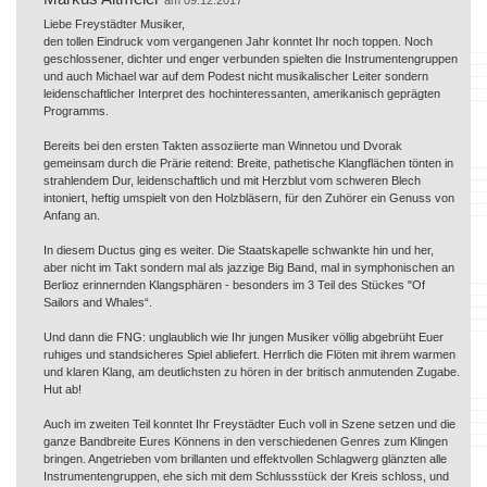
Liebe Freystädter Musiker,
den tollen Eindruck vom vergangenen Jahr konntet Ihr noch toppen. Noch
geschlossener, dichter und enger verbunden spielten die Instrumentengruppen
und auch Michael war auf dem Podest nicht musikalischer Leiter sondern
leidenschaftlicher Interpret des hochinteressanten, amerikanisch geprägten
Programms.
Bereits bei den ersten Takten assoziierte man Winnetou und Dvorak
gemeinsam durch die Prärie reitend: Breite, pathetische Klangflächen tönten in
strahlendem Dur, leidenschaftlich und mit Herzblut vom schweren Blech
intoniert, heftig umspielt von den Holzbläsern, für den Zuhörer ein Genuss von
Anfang an.
In diesem Ductus ging es weiter. Die Staatskapelle schwankte hin und her,
aber nicht im Takt sondern mal als jazzige Big Band, mal in symphonischen an
Berlioz erinnernden Klangsphären - besonders im 3 Teil des Stückes "Of
Sailors and Whales“.
Und dann die FNG: unglaublich wie Ihr jungen Musiker völlig abgebrüht Euer
ruhiges und standsicheres Spiel abliefert. Herrlich die Flöten mit ihrem warmen
und klaren Klang, am deutlichsten zu hören in der britisch anmutenden Zugabe.
Hut ab!
Auch im zweiten Teil konntet Ihr Freystädter Euch voll in Szene setzen und die
ganze Bandbreite Eures Könnens in den verschiedenen Genres zum Klingen
bringen. Angetrieben vom brillanten und effektvollen Schlagwerg glänzten alle
Instrumentengruppen, ehe sich mit dem Schlussstück der Kreis schloss, und