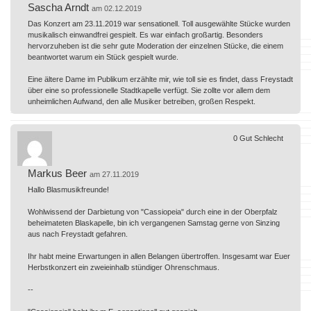
Sascha Arndt
am 02.12.2019
Das Konzert am 23.11.2019 war sensationell. Toll ausgewählte Stücke wurden
musikalisch einwandfrei gespielt. Es war einfach großartig. Besonders
hervorzuheben ist die sehr gute Moderation der einzelnen Stücke, die einem
beantwortet warum ein Stück gespielt wurde.
Eine ältere Dame im Publikum erzählte mir, wie toll sie es findet, dass Freystadt
über eine so professionelle Stadtkapelle verfügt. Sie zollte vor allem dem
unheimlichen Aufwand, den alle Musiker betreiben, großen Respekt.
0
Gut
Schlecht
Markus Beer
am 27.11.2019
Hallo Blasmusikfreunde!
Wohlwissend der Darbietung von "Cassiopeia" durch eine in der Oberpfalz
beheimateten Blaskapelle, bin ich vergangenen Samstag gerne von Sinzing
aus nach Freystadt gefahren.
Ihr habt meine Erwartungen in allen Belangen übertroffen. Insgesamt war Euer
Herbstkonzert ein zweieinhalb stündiger Ohrenschmaus.
--