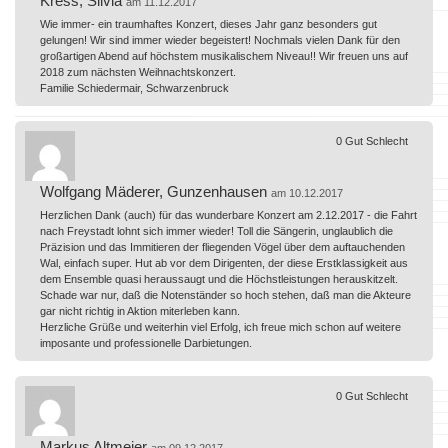
Kress, Silvia
am 11.12.2017
Wie immer- ein traumhaftes Konzert, dieses Jahr ganz besonders gut
gelungen! Wir sind immer wieder begeistert! Nochmals vielen Dank für den
großartigen Abend auf höchstem musikalischem Niveau!! Wir freuen uns auf
2018 zum nächsten Weihnachtskonzert.
Familie Schiedermair, Schwarzenbruck
0
Gut
Schlecht
Wolfgang Mäderer, Gunzenhausen
am 10.12.2017
Herzlichen Dank (auch) für das wunderbare Konzert am 2.12.2017 - die Fahrt
nach Freystadt lohnt sich immer wieder! Toll die Sängerin, unglaublich die
Präzision und das Immitieren der fliegenden Vögel über dem auftauchenden
Wal, einfach super. Hut ab vor dem Dirigenten, der diese Erstklassigkeit aus
dem Ensemble quasi heraussaugt und die Höchstleistungen herauskitzelt.
Schade war nur, daß die Notenständer so hoch stehen, daß man die Akteure
gar nicht richtig in Aktion miterleben kann.
Herzliche Grüße und weiterhin viel Erfolg, ich freue mich schon auf weitere
imposante und professionelle Darbietungen.
0
Gut
Schlecht
Markus Altmeier
am 09.12.2017