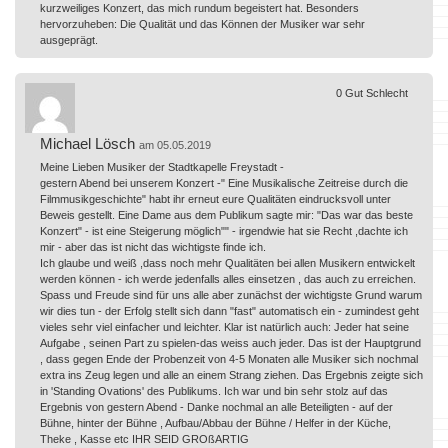
kurzweiliges Konzert, das mich rundum begeistert hat. Besonders
hervorzuheben: Die Qualität und das Können der Musiker war sehr
ausgeprägt.
0
Gut
Schlecht
Michael Lösch
am 05.05.2019
Meine Lieben Musiker der Stadtkapelle Freystadt -
gestern Abend bei unserem Konzert -" Eine Musikalische Zeitreise durch die
Filmmusikgeschichte" habt ihr erneut eure Qualitäten eindrucksvoll unter
Beweis gestellt. Eine Dame aus dem Publikum sagte mir: "Das war das beste
Konzert" - ist eine Steigerung möglich"" - irgendwie hat sie Recht ,dachte ich
mir - aber das ist nicht das wichtigste finde ich.
Ich glaube und weiß ,dass noch mehr Qualitäten bei allen Musikern entwickelt
werden können - ich werde jedenfalls alles einsetzen , das auch zu erreichen.
Spass und Freude sind für uns alle aber zunächst der wichtigste Grund warum
wir dies tun - der Erfolg stellt sich dann "fast" automatisch ein - zumindest geht
vieles sehr viel einfacher und leichter. Klar ist natürlich auch: Jeder hat seine
Aufgabe , seinen Part zu spielen-das weiss auch jeder. Das ist der Hauptgrund
, dass gegen Ende der Probenzeit von 4-5 Monaten alle Musiker sich nochmal
extra ins Zeug legen und alle an einem Strang ziehen. Das Ergebnis zeigte sich
in 'Standing Ovations' des Publikums. Ich war und bin sehr stolz auf das
Ergebnis von gestern Abend - Danke nochmal an alle Beteiligten - auf der
Bühne, hinter der Bühne , Aufbau/Abbau der Bühne / Helfer in der Küche,
Theke , Kasse etc IHR SEID GROßARTIG