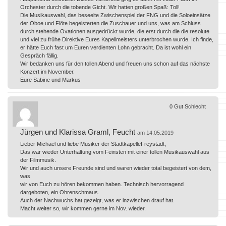
Orchester durch die tobende Gicht. Wir hatten großen Spaß: Toll!
Die Musikauswahl, das beseelte Zwischenspiel der FNG und die Soloeinsätze
der Oboe und Flöte begeisterten die Zuschauer und uns, was am Schluss
durch stehende Ovationen ausgedrückt wurde, die erst durch die die resolute
und viel zu frühe Direktive Eures Kapellmeisters unterbrochen wurde. Ich finde,
er hätte Euch fast um Euren verdienten Lohn gebracht. Da ist wohl ein
Gespräch fällig.
Wir bedanken uns für den tollen Abend und freuen uns schon auf das nächste
Konzert im November.
Eure Sabine und Markus
0
Gut
Schlecht
Jürgen und Klarissa Graml, Feucht
am 14.05.2019
Lieber Michael und liebe Musiker der StadtkapelleFreystadt,
Das war wieder Unterhaltung vom Feinsten mit einer tollen Musikauswahl aus
der Filmmusik.
Wir und auch unsere Freunde sind und waren wieder total begeistert von dem,
was
wir von Euch zu hören bekommen haben. Technisch hervorragend
dargeboten, ein Ohrenschmaus.
Auch der Nachwuchs hat gezeigt, was er inzwischen drauf hat.
Macht weiter so, wir kommen gerne im Nov. wieder.