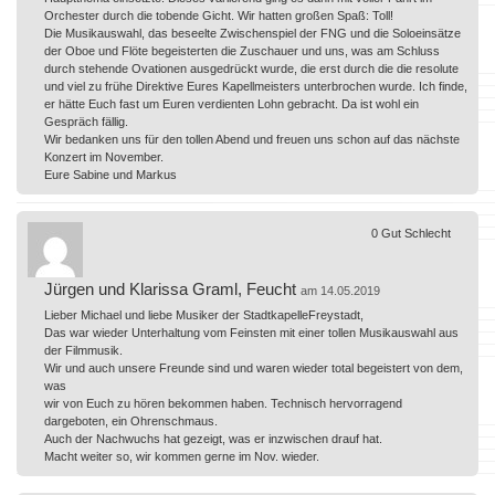
Orchester durch die tobende Gicht. Wir hatten großen Spaß: Toll!
Die Musikauswahl, das beseelte Zwischenspiel der FNG und die Soloeinsätze
der Oboe und Flöte begeisterten die Zuschauer und uns, was am Schluss
durch stehende Ovationen ausgedrückt wurde, die erst durch die die resolute
und viel zu frühe Direktive Eures Kapellmeisters unterbrochen wurde. Ich finde,
er hätte Euch fast um Euren verdienten Lohn gebracht. Da ist wohl ein
Gespräch fällig.
Wir bedanken uns für den tollen Abend und freuen uns schon auf das nächste
Konzert im November.
Eure Sabine und Markus
0
Gut
Schlecht
Jürgen und Klarissa Graml, Feucht
am 14.05.2019
Lieber Michael und liebe Musiker der StadtkapelleFreystadt,
Das war wieder Unterhaltung vom Feinsten mit einer tollen Musikauswahl aus
der Filmmusik.
Wir und auch unsere Freunde sind und waren wieder total begeistert von dem,
was
wir von Euch zu hören bekommen haben. Technisch hervorragend
dargeboten, ein Ohrenschmaus.
Auch der Nachwuchs hat gezeigt, was er inzwischen drauf hat.
Macht weiter so, wir kommen gerne im Nov. wieder.