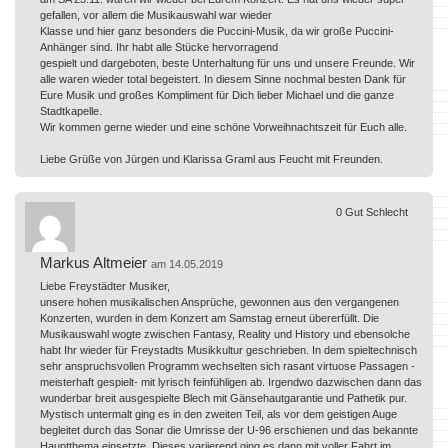
gefallen, vor allem die Musikauswahl war wieder
Klasse und hier ganz besonders die Puccini-Musik, da wir große Puccini-
Anhänger sind. Ihr habt alle Stücke hervorragend
gespielt und dargeboten, beste Unterhaltung für uns und unsere Freunde. Wir
alle waren wieder total begeistert. In diesem Sinne nochmal besten Dank für
Eure Musik und großes Kompliment für Dich lieber Michael und die ganze
Stadtkapelle.
Wir kommen gerne wieder und eine schöne Vorweihnachtszeit für Euch alle.
Liebe Grüße von Jürgen und Klarissa Graml aus Feucht mit Freunden.
0
Gut
Schlecht
Markus Altmeier
am 14.05.2019
Liebe Freystädter Musiker,
unsere hohen musikalischen Ansprüche, gewonnen aus den vergangenen
Konzerten, wurden in dem Konzert am Samstag erneut übererfüllt. Die
Musikauswahl wogte zwischen Fantasy, Reality und History und ebensolche
habt Ihr wieder für Freystadts Musikkultur geschrieben. In dem spieltechnisch
sehr anspruchsvollen Programm wechselten sich rasant virtuose Passagen -
meisterhaft gespielt- mit lyrisch feinfühligen ab. Irgendwo dazwischen dann das
wunderbar breit ausgespielte Blech mit Gänsehautgarantie und Pathetik pur.
Mystisch untermalt ging es in den zweiten Teil, als vor dem geistigen Auge
begleitet durch das Sonar die Umrisse der U-96 erschienen und das bekannte
Hauptthema einsetzte. Dieses variierend ging es dann mit voller Fahrt im