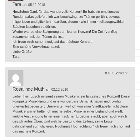
Tara
am 05.12.2018
Herzlichen Dank für das wundervolle Konzert! Ihr habt ein emotionales
Rundumpaket geliefert: ich war beschwingt, zu Tränen gerührt, bewegt,
mitgerissen und glücklich... darüber, diesen - wie immer - toll ausgewählten
Stücken lauschen zu dürfen.
Wieder war es eine Steigerung zum letzten Konzert! Die Zeit (ver)flog
zusammen mit den Tönen dahin...
Ich freue mich schon riesig auf das nächste Konzert!
Eine schöne Vorweihnachtszeit!
Liebe Grüße,
Tara
0
Gut
Schlecht
Rosalinde Muth
am 02.12.2018
Lieber Herr Lösch mitsamt seinen Musikern, ein fantastisches Konzert! Dieser
kompakte Musikklang und eine wunderbare Dynamik haben mich ,völlig
unerwartet,begeistert. Unerwartet, weil ich von einer Stadtkapelle nicht diese
Musuk erwartet hatte. Ich mache selbst Musik in einer Bigband und weiß,
welche Anstrengung hinter einem solchen Ergebnis steckt, aber auch welch
diszipliniertes Üben. Und welche Leistung des Leiters, seine Leute
dahingehend zu motivieren. Nochmals Hochachtung!° ich freue mich chon auf
das nächste Konzert.