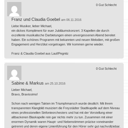
0
Gut
Schlecht
Franz und Claudia Goebel
am 06.11.2016
Liebe Musiker, lieber Michael,
ein dickes Kompliment für euer Jubiläumskonzert. 3 Kapellen die durch
exzellente musikalische Darbietungen einen unvergessenen Abend bereitet
haben. Ein schönes Programm mit bekannten und neuen Melodien, mit großen
Engagement und Herzblut vorgetragen. Wir kommen gerne wieder.
Franz & Claudia Goebel aus Lauf/Pegnitz
0
Gut
Schlecht
Sabine & Markus
am 25.10.2016
Lieber Michael,
Bravo, Bravissimo!
Schon nach wenigen Takten im Triumphmarsch wurde deutlich: Mit ihrem
transparenten Klangbild musiziert die Freystädter Stadtkapelle auf dem Niveau
eines professionellen Sinfonieorchesters und hat mit der Vorstellung einer
altbackenen Blaskapelle rein gar nichts mehr zu tun. Zusammen mit einer
enormen Dynamik waren Haupt- und Nebenstimmen präzise voneinander
getrennt und deren eigene Linienführung für den Hörer sehr gut nachvollziebar.