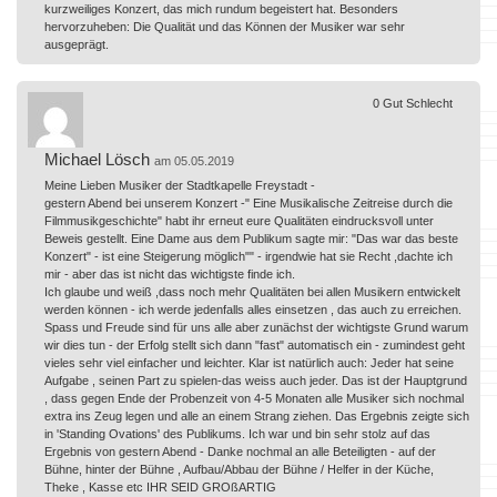
kurzweiliges Konzert, das mich rundum begeistert hat. Besonders
hervorzuheben: Die Qualität und das Können der Musiker war sehr
ausgeprägt.
0
Gut
Schlecht
Michael Lösch
am 05.05.2019
Meine Lieben Musiker der Stadtkapelle Freystadt -
gestern Abend bei unserem Konzert -" Eine Musikalische Zeitreise durch die
Filmmusikgeschichte" habt ihr erneut eure Qualitäten eindrucksvoll unter
Beweis gestellt. Eine Dame aus dem Publikum sagte mir: "Das war das beste
Konzert" - ist eine Steigerung möglich"" - irgendwie hat sie Recht ,dachte ich
mir - aber das ist nicht das wichtigste finde ich.
Ich glaube und weiß ,dass noch mehr Qualitäten bei allen Musikern entwickelt
werden können - ich werde jedenfalls alles einsetzen , das auch zu erreichen.
Spass und Freude sind für uns alle aber zunächst der wichtigste Grund warum
wir dies tun - der Erfolg stellt sich dann "fast" automatisch ein - zumindest geht
vieles sehr viel einfacher und leichter. Klar ist natürlich auch: Jeder hat seine
Aufgabe , seinen Part zu spielen-das weiss auch jeder. Das ist der Hauptgrund
, dass gegen Ende der Probenzeit von 4-5 Monaten alle Musiker sich nochmal
extra ins Zeug legen und alle an einem Strang ziehen. Das Ergebnis zeigte sich
in 'Standing Ovations' des Publikums. Ich war und bin sehr stolz auf das
Ergebnis von gestern Abend - Danke nochmal an alle Beteiligten - auf der
Bühne, hinter der Bühne , Aufbau/Abbau der Bühne / Helfer in der Küche,
Theke , Kasse etc IHR SEID GROßARTIG