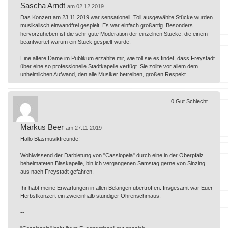
Sascha Arndt
am 02.12.2019
Das Konzert am 23.11.2019 war sensationell. Toll ausgewählte Stücke wurden
musikalisch einwandfrei gespielt. Es war einfach großartig. Besonders
hervorzuheben ist die sehr gute Moderation der einzelnen Stücke, die einem
beantwortet warum ein Stück gespielt wurde.
Eine ältere Dame im Publikum erzählte mir, wie toll sie es findet, dass Freystadt
über eine so professionelle Stadtkapelle verfügt. Sie zollte vor allem dem
unheimlichen Aufwand, den alle Musiker betreiben, großen Respekt.
0
Gut
Schlecht
Markus Beer
am 27.11.2019
Hallo Blasmusikfreunde!
Wohlwissend der Darbietung von "Cassiopeia" durch eine in der Oberpfalz
beheimateten Blaskapelle, bin ich vergangenen Samstag gerne von Sinzing
aus nach Freystadt gefahren.
Ihr habt meine Erwartungen in allen Belangen übertroffen. Insgesamt war Euer
Herbstkonzert ein zweieinhalb stündiger Ohrenschmaus.
--