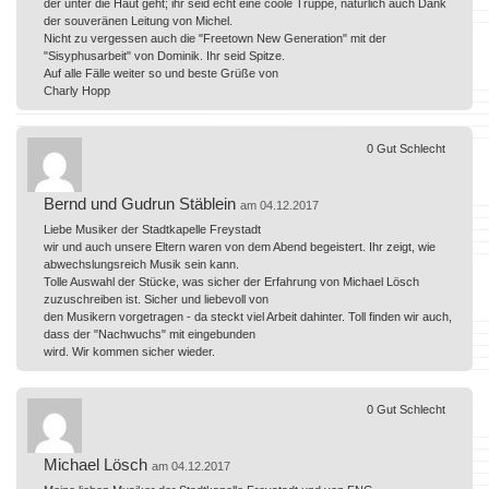
der unter die Haut geht; ihr seid echt eine coole Truppe, natürlich auch Dank
der souveränen Leitung von Michel.
Nicht zu vergessen auch die "Freetown New Generation" mit der
"Sisyphusarbeit" von Dominik. Ihr seid Spitze.
Auf alle Fälle weiter so und beste Grüße von
Charly Hopp
0
Gut
Schlecht
Bernd und Gudrun Stäblein
am 04.12.2017
Liebe Musiker der Stadtkapelle Freystadt
wir und auch unsere Eltern waren von dem Abend begeistert. Ihr zeigt, wie
abwechslungsreich Musik sein kann.
Tolle Auswahl der Stücke, was sicher der Erfahrung von Michael Lösch
zuzuschreiben ist. Sicher und liebevoll von
den Musikern vorgetragen - da steckt viel Arbeit dahinter. Toll finden wir auch,
dass der "Nachwuchs" mit eingebunden
wird. Wir kommen sicher wieder.
0
Gut
Schlecht
Michael Lösch
am 04.12.2017