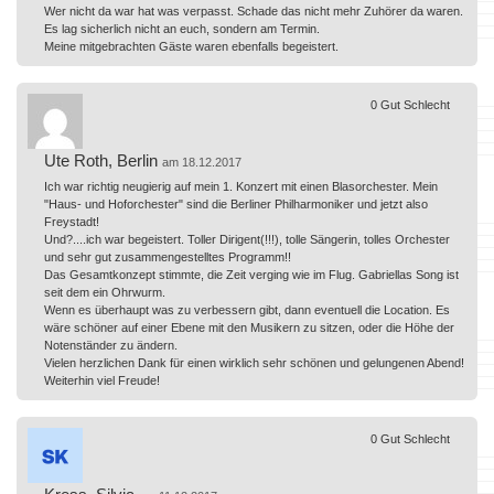
Wer nicht da war hat was verpasst. Schade das nicht mehr Zuhörer da waren.
Es lag sicherlich nicht an euch, sondern am Termin.
Meine mitgebrachten Gäste waren ebenfalls begeistert.
0
Gut
Schlecht
Ute Roth, Berlin
am 18.12.2017
Ich war richtig neugierig auf mein 1. Konzert mit einen Blasorchester. Mein
"Haus- und Hoforchester" sind die Berliner Philharmoniker und jetzt also
Freystadt!
Und?....ich war begeistert. Toller Dirigent(!!!), tolle Sängerin, tolles Orchester
und sehr gut zusammengestelltes Programm!!
Das Gesamtkonzept stimmte, die Zeit verging wie im Flug. Gabriellas Song ist
seit dem ein Ohrwurm.
Wenn es überhaupt was zu verbessern gibt, dann eventuell die Location. Es
wäre schöner auf einer Ebene mit den Musikern zu sitzen, oder die Höhe der
Notenständer zu ändern.
Vielen herzlichen Dank für einen wirklich sehr schönen und gelungenen Abend!
Weiterhin viel Freude!
0
Gut
Schlecht