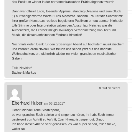
das Publikum wieder in der nordamerikanischen Prärie abgesetzt wurde.
Dann war offiziell Ende, tosender Applaus, standing Ovations und zum Glück
;-) nur wenige warme Worte Eures Maestros, sodann Frau Kristin Schmidt mit
ihrer großen Kunst das restlose begeisterte Publikum erneut bannte. Nicht die
tolle Stimme oder Interpretation gaben den Ausschlag. Nein, es war die
Authentizität, die Echtheit mit glaubwürdiger Verschmelzung von Text und
Musik, die diesen anhaltenden Eindruck hinterließ.
Nochmals vielen Dank für den großartigen Abend auf höchstem musikalischem
und intellektuellem Niveau. Wir freuen uns schon jetzt auf das nächste
Weihnachtskonzert, sicherlich wieder mit vielen grandiosen musikalischen
Gaben.
Feliz Navidad!
Sabine & Markus
0
Gut
Schlecht
Eberhard Huber
am 08.12.2017
Lieber Michael, liebe Stadtkapelle,
es war grandios Euch spielen und singen zu hören, Ihr habt Euch immer
gesteigert von Auftritt zu Auftritt, Euer Niveau ist super gut. Bravo
Ich habe diesen Abend sehr genossen, es war super schön, tolle Stücke,
weiter so.