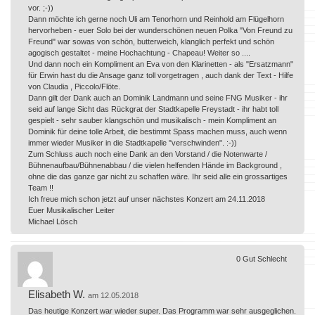
vor. ;-))
Dann möchte ich gerne noch Uli am Tenorhorn und Reinhold am Flügelhorn
hervorheben - euer Solo bei der wunderschönen neuen Polka "Von Freund zu
Freund" war sowas von schön, butterweich, klanglich perfekt und schön
agogisch gestaltet - meine Hochachtung - Chapeau! Weiter so ....
Und dann noch ein Kompliment an Eva von den Klarinetten - als "Ersatzmann"
für Erwin hast du die Ansage ganz toll vorgetragen , auch dank der Text - Hilfe
von Claudia , Piccolo/Flöte.
Dann gilt der Dank auch an Dominik Landmann und seine FNG Musiker - ihr
seid auf lange Sicht das Rückgrat der Stadtkapelle Freystadt - ihr habt toll
gespielt - sehr sauber klangschön und musikalisch - mein Kompliment an
Dominik für deine tolle Arbeit, die bestimmt Spass machen muss, auch wenn
immer wieder Musiker in die Stadtkapelle "verschwinden". :-))
Zum Schluss auch noch eine Dank an den Vorstand / die Notenwarte /
Bühnenaufbau/Bühnenabbau / die vielen helfenden Hände im Background ,
ohne die das ganze gar nicht zu schaffen wäre. Ihr seid alle ein grossartiges
Team !!
Ich freue mich schon jetzt auf unser nächstes Konzert am 24.11.2018
Euer Musikalischer Leiter
Michael Lösch
0
Gut
Schlecht
Elisabeth W.
am 12.05.2018
Das heutige Konzert war wieder super. Das Programm war sehr ausgeglichen.