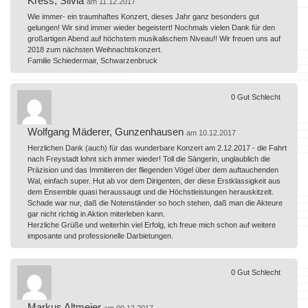
Kress, Silvia
am 11.12.2017
Wie immer- ein traumhaftes Konzert, dieses Jahr ganz besonders gut
gelungen! Wir sind immer wieder begeistert! Nochmals vielen Dank für den
großartigen Abend auf höchstem musikalischem Niveau!! Wir freuen uns auf
2018 zum nächsten Weihnachtskonzert.
Familie Schiedermair, Schwarzenbruck
0
Gut
Schlecht
Wolfgang Mäderer, Gunzenhausen
am 10.12.2017
Herzlichen Dank (auch) für das wunderbare Konzert am 2.12.2017 - die Fahrt
nach Freystadt lohnt sich immer wieder! Toll die Sängerin, unglaublich die
Präzision und das Immitieren der fliegenden Vögel über dem auftauchenden
Wal, einfach super. Hut ab vor dem Dirigenten, der diese Erstklassigkeit aus
dem Ensemble quasi heraussaugt und die Höchstleistungen herauskitzelt.
Schade war nur, daß die Notenständer so hoch stehen, daß man die Akteure
gar nicht richtig in Aktion miterleben kann.
Herzliche Grüße und weiterhin viel Erfolg, ich freue mich schon auf weitere
imposante und professionelle Darbietungen.
0
Gut
Schlecht
Markus Altmeier
am 09.12.2017