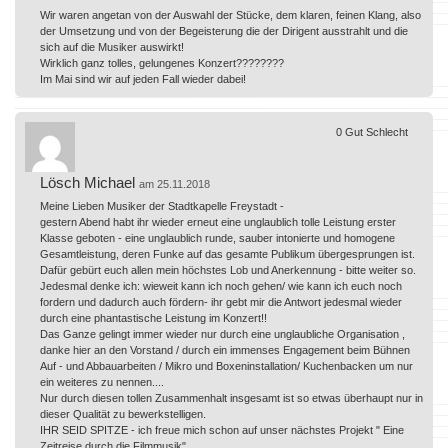
Wir waren angetan von der Auswahl der Stücke, dem klaren, feinen Klang, also
der Umsetzung und von der Begeisterung die der Dirigent ausstrahlt und die
sich auf die Musiker auswirkt!
Wirklich ganz tolles, gelungenes Konzert????????
Im Mai sind wir auf jeden Fall wieder dabei!
0
Gut
Schlecht
Lösch Michael
am 25.11.2018
Meine Lieben Musiker der Stadtkapelle Freystadt -
gestern Abend habt ihr wieder erneut eine unglaublich tolle Leistung erster
Klasse geboten - eine unglaublich runde, sauber intonierte und homogene
Gesamtleistung, deren Funke auf das gesamte Publikum übergesprungen ist.
Dafür gebürt euch allen mein höchstes Lob und Anerkennung - bitte weiter so.
Jedesmal denke ich: wieweit kann ich noch gehen/ wie kann ich euch noch
fordern und dadurch auch fördern- ihr gebt mir die Antwort jedesmal wieder
durch eine phantastische Leistung im Konzert!!
Das Ganze gelingt immer wieder nur durch eine unglaubliche Organisation ,
danke hier an den Vorstand / durch ein immenses Engagement beim Bühnen
Auf - und Abbauarbeiten / Mikro und Boxeninstallation/ Kuchenbacken um nur
ein weiteres zu nennen....
Nur durch diesen tollen Zusammenhalt insgesamt ist so etwas überhaupt nur in
dieser Qualität zu bewerkstelligen.
IHR SEID SPITZE - ich freue mich schon auf unser nächstes Projekt " Eine
Zeitreise durch die Filmmusik".