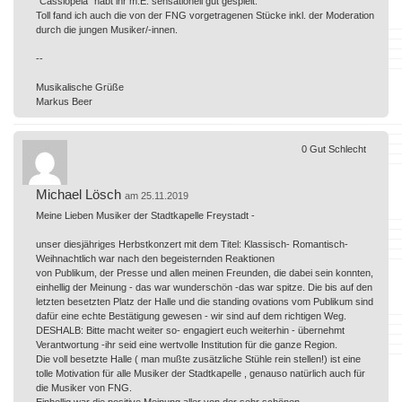
"Cassiopeia" habt ihr m.E. sensationell gut gespielt.
Toll fand ich auch die von der FNG vorgetragenen Stücke inkl. der Moderation
durch die jungen Musiker/-innen.
--
Musikalische Grüße
Markus Beer
0
Gut
Schlecht
Michael Lösch
am 25.11.2019
Meine Lieben Musiker der Stadtkapelle Freystadt -
unser diesjähriges Herbstkonzert mit dem Titel: Klassisch- Romantisch-
Weihnachtlich war nach den begeisternden Reaktionen
von Publikum, der Presse und allen meinen Freunden, die dabei sein konnten,
einhellig der Meinung - das war wunderschön -das war spitze. Die bis auf den
letzten besetzten Platz der Halle und die standing ovations vom Publikum sind
dafür eine echte Bestätigung gewesen - wir sind auf dem richtigen Weg.
DESHALB: Bitte macht weiter so- engagiert euch weiterhin - übernehmt
Verantwortung -ihr seid eine wertvolle Institution für die ganze Region.
Die voll besetzte Halle ( man mußte zusätzliche Stühle rein stellen!) ist eine
tolle Motivation für alle Musiker der Stadtkapelle , genauso natürlich auch für
die Musiker von FNG.
Einhellig war die positive Meinung aller von der sehr schönen