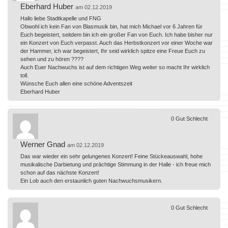
Eberhard Huber
am 02.12.2019
Hallo liebe Stadtkapelle und FNG
Obwohl ich kein Fan von Blasmusik bin, hat mich Michael vor 6 Jahren für
Euch begeistert, seitdem bin ich ein großer Fan von Euch. Ich habe bisher nur
ein Konzert von Euch verpasst. Auch das Herbstkonzert vor einer Woche war
der Hammer, ich war begeistert, Ihr seid wirklich spitze eine Freue Euch zu
sehen und zu hören ????
Auch Euer Nachwuchs ist auf dem richtigen Weg weiter so macht Ihr wirklich
toll.
Wünsche Euch allen eine schöne Adventszeit
Eberhard Huber
0
Gut
Schlecht
Werner Gnad
am 02.12.2019
Das war wieder ein sehr gelungenes Konzert! Feine Stückeauswahl, hohe
musikalische Darbietung und prächtige Stimmung in der Halle - ich freue mich
schon auf das nächste Konzert!
Ein Lob auch den erstaunlich guten Nachwuchsmusikern.
0
Gut
Schlecht