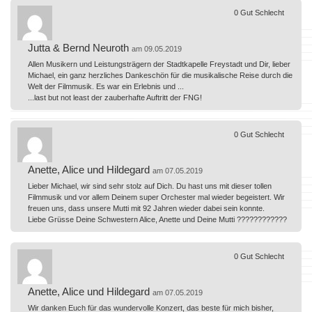
0
Gut
Schlecht
Jutta & Bernd Neuroth
am 09.05.2019
Allen Musikern und Leistungsträgern der Stadtkapelle Freystadt und Dir, lieber
Michael, ein ganz herzliches Dankeschön für die musikalische Reise durch die
Welt der Filmmusik. Es war ein Erlebnis und ...
...last but not least der zauberhafte Auftritt der FNG!
0
Gut
Schlecht
Anette, Alice und Hildegard
am 07.05.2019
Lieber Michael, wir sind sehr stolz auf Dich. Du hast uns mit dieser tollen
Filmmusik und vor allem Deinem super Orchester mal wieder begeistert. Wir
freuen uns, dass unsere Mutti mit 92 Jahren wieder dabei sein konnte.
Liebe Grüsse Deine Schwestern Alice, Anette und Deine Mutti ????????????
0
Gut
Schlecht
Anette, Alice und Hildegard
am 07.05.2019
Wir danken Euch für das wundervolle Konzert, das beste für mich bisher,