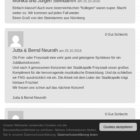
Monika und Jürgen Steindamm
am 25.10.2016
Einfach klasse!! Auch eure österreichischen "Kollegen" waren super. Macht
weiter so. Wir kommen auf jeden Fall wieder.
Einen Gruß von den Steindamms aus Nürnberg
0
Gut
Schlecht
Jutta & Bernd Neuroth
am 25.10.2016
Ob Frei- oder Freystadt eine sehr gute und gelungene Symbiose für ein
Jubiläumskonzert.
Und nach 4 genossenen Konzerten der Stadtkapelle Freystadt unser großes
Kompliment für die hervorragende musikalische Entwicklung. Und da schließen
wir FNG ausdrücklich mit ein. Die Arbeit mit dem Leiter der Stadtkapelle trägt
hörbare Früchte!
Wir freuen uns schon auf das nächste Konzert!
Jutta & Bernd Neuroth
0
Gut
Schlecht
Unsere Webseite verwendet Cookies um die
Cookies akzeptieren
Familie Wachsmann
Benutzerfreundlichkeit zu erhöhen. Nähere Informationen finden
am 24.10.2016
Sie in unserer Datenschutzerklärung.
Datenschutzerklärung lesen
Das Konzert war sehr gelungen. Die idee das Jubiläum mit der Stadtkappelle