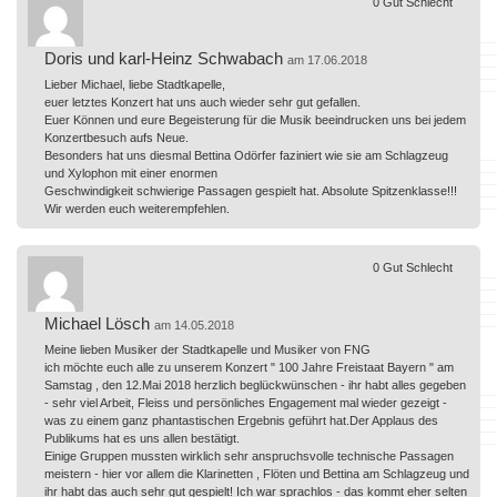
0
Gut
Schlecht
Doris und karl-Heinz Schwabach
am 17.06.2018
Lieber Michael, liebe Stadtkapelle,
euer letztes Konzert hat uns auch wieder sehr gut gefallen.
Euer Können und eure Begeisterung für die Musik beeindrucken uns bei jedem
Konzertbesuch aufs Neue.
Besonders hat uns diesmal Bettina Odörfer faziniert wie sie am Schlagzeug
und Xylophon mit einer enormen
Geschwindigkeit schwierige Passagen gespielt hat. Absolute Spitzenklasse!!!
Wir werden euch weiterempfehlen.
0
Gut
Schlecht
Michael Lösch
am 14.05.2018
Meine lieben Musiker der Stadtkapelle und Musiker von FNG
ich möchte euch alle zu unserem Konzert " 100 Jahre Freistaat Bayern " am
Samstag , den 12.Mai 2018 herzlich beglückwünschen - ihr habt alles gegeben
- sehr viel Arbeit, Fleiss und persönliches Engagement mal wieder gezeigt -
was zu einem ganz phantastischen Ergebnis geführt hat.Der Applaus des
Publikums hat es uns allen bestätigt.
Einige Gruppen mussten wirklich sehr anspruchsvolle technische Passagen
meistern - hier vor allem die Klarinetten , Flöten und Bettina am Schlagzeug und
ihr habt das auch sehr gut gespielt! Ich war sprachlos - das kommt eher selten