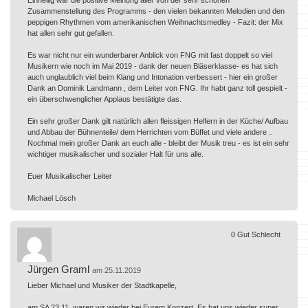
Zusammenstellung des Programms - den vielen bekannten Melodien und den
peppigen Rhythmen vom amerikanischen Weihnachtsmedley - Fazit: der Mix
hat allen sehr gut gefallen.
Es war nicht nur ein wunderbarer Anblick von FNG mit fast doppelt so viel
Musikern wie noch im Mai 2019 - dank der neuen Bläserklasse- es hat sich
auch unglaublich viel beim Klang und Intonation verbessert - hier ein großer
Dank an Dominik Landmann , dem Leiter von FNG. Ihr habt ganz toll gespielt -
ein überschwenglicher Applaus bestätigte das.
Ein sehr großer Dank gilt natürlich allen fleissigen Helfern in der Küche/ Aufbau
und Abbau der Bühnenteile/ dem Herrichten vom Büffet und viele andere ..
Nochmal mein großer Dank an euch alle - bleibt der Musik treu - es ist ein sehr
wichtiger musikalischer und sozialer Halt für uns alle.
Euer Musikalischer Leiter
Michael Lösch
0
Gut
Schlecht
Jürgen Graml
am 25.11.2019
Lieber Michael und Musiker der Stadtkapelle,
am SA 23.11. waren wir wieder bei Eurem Konzert. Es hat uns wieder super