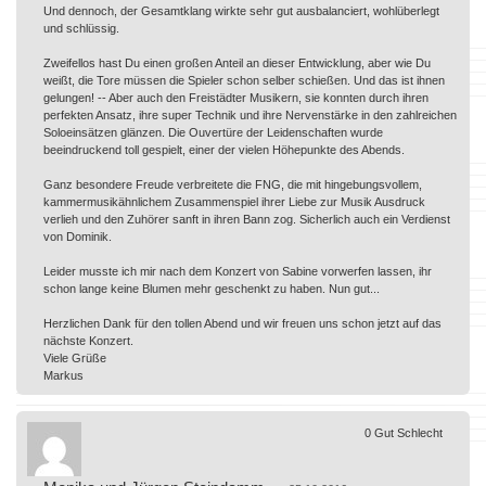
Und dennoch, der Gesamtklang wirkte sehr gut ausbalanciert, wohlüberlegt
und schlüssig.
Zweifellos hast Du einen großen Anteil an dieser Entwicklung, aber wie Du
weißt, die Tore müssen die Spieler schon selber schießen. Und das ist ihnen
gelungen! -- Aber auch den Freistädter Musikern, sie konnten durch ihren
perfekten Ansatz, ihre super Technik und ihre Nervenstärke in den zahlreichen
Soloeinsätzen glänzen. Die Ouvertüre der Leidenschaften wurde
beeindruckend toll gespielt, einer der vielen Höhepunkte des Abends.
Ganz besondere Freude verbreitete die FNG, die mit hingebungsvollem,
kammermusikähnlichem Zusammenspiel ihrer Liebe zur Musik Ausdruck
verlieh und den Zuhörer sanft in ihren Bann zog. Sicherlich auch ein Verdienst
von Dominik.
Leider musste ich mir nach dem Konzert von Sabine vorwerfen lassen, ihr
schon lange keine Blumen mehr geschenkt zu haben. Nun gut...
Herzlichen Dank für den tollen Abend und wir freuen uns schon jetzt auf das
nächste Konzert.
Viele Grüße
Markus
0
Gut
Schlecht