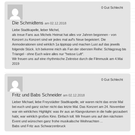
0
Gut
Schlecht
Die Schmidtens
am 02.12.2018
Liebe Stadtkapelle, lieber Michel,
als treue Fans aus Michels Heimat hat alles vor Jahren begonnen - von
Konzert zu Konzert sind wir jedes mal auf's Neue begeistert. Die
Anmoderationen sind wirklich 1a tipptopp und machen Lust auf das jeweils
folgende Stück. Ich bekenne mich als Fan der obersten Reihe: Schlagzeug bis
Triangel - ohne Euch wäre alles nur "heisse Luft".
Wir freuen uns auf eine rhythmische Zeitreise durch die Filmmusik am 4.Mai
2019
0
Gut
Schlecht
Fritz und Babs Schneider
am 02.12.2018
Lieber Michael, liebe Freystädter Stadtkapelle, wir waren nicht das erste Mal
bei euch und ganz sicher nicht das letzte Mal. Das Konzert am 24. November
war ein wirkliches Highlight: was ihr aus an Klangvolumen in die halle gezaubert
habt, war wirklich großes Kino. Einfach toll. Wir freuen uns auf den nächsten
Event und wünschen ganz frohe musikalische Weihnachten ...
Babs und Fritz aus Schwarzenbruck