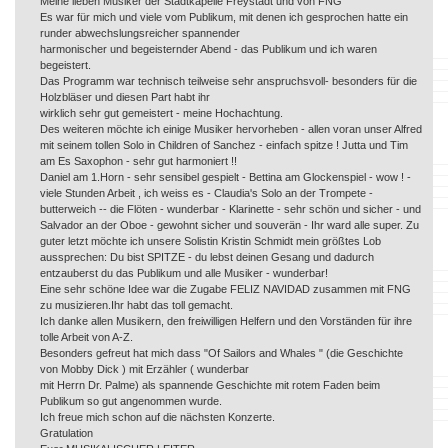
Meine lieben Musiker der Stadtkapelle Freystadt und von FNG
Es war für mich und viele vom Publikum, mit denen ich gesprochen hatte ein
runder abwechslungsreicher spannender
harmonischer und begeisternder Abend - das Publikum und ich waren
begeistert.
Das Programm war technisch teilweise sehr anspruchsvoll- besonders für die
Holzbläser und diesen Part habt ihr
wirklich sehr gut gemeistert - meine Hochachtung.
Des weiteren möchte ich einige Musiker hervorheben - allen voran unser Alfred
mit seinem tollen Solo in Children of Sanchez - einfach spitze ! Jutta und Tim
am Es Saxophon - sehr gut harmoniert !!
Daniel am 1.Horn - sehr sensibel gespielt - Bettina am Glockenspiel - wow ! -
viele Stunden Arbeit , ich weiss es - Claudia's Solo an der Trompete -
butterweich -- die Flöten - wunderbar - Klarinette - sehr schön und sicher - und
Salvador an der Oboe - gewohnt sicher und souverän - Ihr ward alle super. Zu
guter letzt möchte ich unsere Solistin Kristin Schmidt mein größtes Lob
aussprechen: Du bist SPITZE - du lebst deinen Gesang und dadurch
entzauberst du das Publikum und alle Musiker - wunderbar!
Eine sehr schöne Idee war die Zugabe FELIZ NAVIDAD zusammen mit FNG
zu musizieren.Ihr habt das toll gemacht.
Ich danke allen Musikern, den freiwilligen Helfern und den Vorständen für ihre
tolle Arbeit von A-Z.
Besonders gefreut hat mich dass "Of Sailors and Whales " (die Geschichte
von Mobby Dick ) mit Erzähler ( wunderbar
mit Herrn Dr. Palme) als spannende Geschichte mit rotem Faden beim
Publikum so gut angenommen wurde.
Ich freue mich schon auf die nächsten Konzerte.
Gratulation