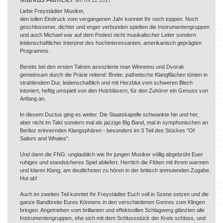
Liebe Freystädter Musiker,
den tollen Eindruck vom vergangenen Jahr konntet Ihr noch toppen. Noch
geschlossener, dichter und enger verbunden spielten die Instrumentengruppen
und auch Michael war auf dem Podest nicht musikalischer Leiter sondern
leidenschaftlicher Interpret des hochinteressanten, amerikanisch geprägten
Programms.
Bereits bei den ersten Takten assoziierte man Winnetou und Dvorak
gemeinsam durch die Prärie reitend: Breite, pathetische Klangflächen tönten in
strahlendem Dur, leidenschaftlich und mit Herzblut vom schweren Blech
intoniert, heftig umspielt von den Holzbläsern, für den Zuhörer ein Genuss von
Anfang an.
In diesem Ductus ging es weiter. Die Staatskapelle schwankte hin und her,
aber nicht im Takt sondern mal als jazzige Big Band, mal in symphonischen an
Berlioz erinnernden Klangsphären - besonders im 3 Teil des Stückes "Of
Sailors and Whales“.
Und dann die FNG: unglaublich wie Ihr jungen Musiker völlig abgebrüht Euer
ruhiges und standsicheres Spiel abliefert. Herrlich die Flöten mit ihrem warmen
und klaren Klang, am deutlichsten zu hören in der britisch anmutenden Zugabe.
Hut ab!
Auch im zweiten Teil konntet Ihr Freystädter Euch voll in Szene setzen und die
ganze Bandbreite Eures Könnens in den verschiedenen Genres zum Klingen
bringen. Angetrieben vom brillanten und effektvollen Schlagwerg glänzten alle
Instrumentengruppen, ehe sich mit dem Schlussstück der Kreis schloss, und