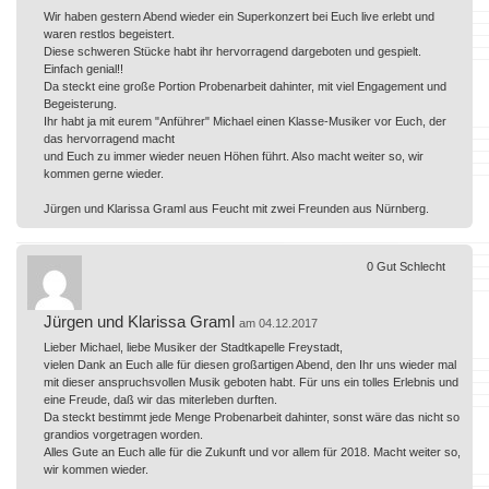
Wir haben gestern Abend wieder ein Superkonzert bei Euch live erlebt und
waren restlos begeistert.
Diese schweren Stücke habt ihr hervorragend dargeboten und gespielt.
Einfach genial!!
Da steckt eine große Portion Probenarbeit dahinter, mit viel Engagement und
Begeisterung.
Ihr habt ja mit eurem "Anführer" Michael einen Klasse-Musiker vor Euch, der
das hervorragend macht
und Euch zu immer wieder neuen Höhen führt. Also macht weiter so, wir
kommen gerne wieder.
Jürgen und Klarissa Graml aus Feucht mit zwei Freunden aus Nürnberg.
0
Gut
Schlecht
Jürgen und Klarissa Graml
am 04.12.2017
Lieber Michael, liebe Musiker der Stadtkapelle Freystadt,
vielen Dank an Euch alle für diesen großartigen Abend, den Ihr uns wieder mal
mit dieser anspruchsvollen Musik geboten habt. Für uns ein tolles Erlebnis und
eine Freude, daß wir das miterleben durften.
Da steckt bestimmt jede Menge Probenarbeit dahinter, sonst wäre das nicht so
grandios vorgetragen worden.
Alles Gute an Euch alle für die Zukunft und vor allem für 2018. Macht weiter so,
wir kommen wieder.