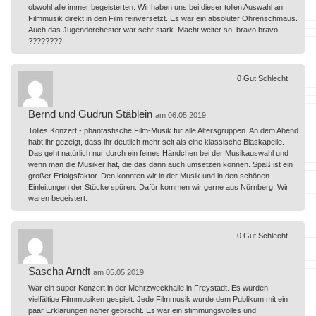
obwohl alle immer begeisterten. Wir haben uns bei dieser tollen Auswahl an
Filmmusik direkt in den Film reinversetzt. Es war ein absoluter Ohrenschmaus.
Auch das Jugendorchester war sehr stark. Macht weiter so, bravo bravo
????????
0
Gut
Schlecht
Bernd und Gudrun Stäblein
am 06.05.2019
Tolles Konzert - phantastische Film-Musik für alle Altersgruppen. An dem Abend
habt ihr gezeigt, dass ihr deutlich mehr seit als eine klassische Blaskapelle.
Das geht natürlich nur durch ein feines Händchen bei der Musikauswahl und
wenn man die Musiker hat, die das dann auch umsetzen können. Spaß ist ein
großer Erfolgsfaktor. Den konnten wir in der Musik und in den schönen
Einleitungen der Stücke spüren. Dafür kommen wir gerne aus Nürnberg. Wir
waren begeistert.
0
Gut
Schlecht
Sascha Arndt
am 05.05.2019
War ein super Konzert in der Mehrzweckhalle in Freystadt. Es wurden
vielfältige Filmmusiken gespielt. Jede Filmmusik wurde dem Publikum mit ein
paar Erklärungen näher gebracht. Es war ein stimmungsvolles und