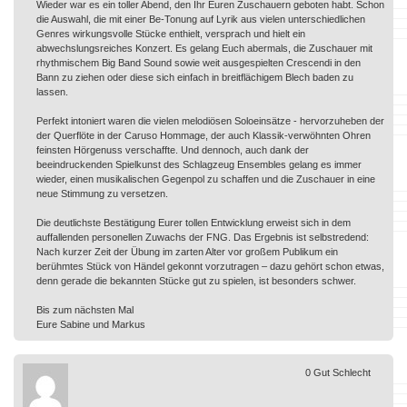
Wieder war es ein toller Abend, den Ihr Euren Zuschauern geboten habt. Schon
die Auswahl, die mit einer Be-Tonung auf Lyrik aus vielen unterschiedlichen
Genres wirkungsvolle Stücke enthielt, versprach und hielt ein
abwechslungsreiches Konzert. Es gelang Euch abermals, die Zuschauer mit
rhythmischem Big Band Sound sowie weit ausgespielten Crescendi in den
Bann zu ziehen oder diese sich einfach in breitflächigem Blech baden zu
lassen.
Perfekt intoniert waren die vielen melodiösen Soloeinsätze - hervorzuheben der
der Querflöte in der Caruso Hommage, der auch Klassik-verwöhnten Ohren
feinsten Hörgenuss verschaffte. Und dennoch, auch dank der
beeindruckenden Spielkunst des Schlagzeug Ensembles gelang es immer
wieder, einen musikalischen Gegenpol zu schaffen und die Zuschauer in eine
neue Stimmung zu versetzen.
Die deutlichste Bestätigung Eurer tollen Entwicklung erweist sich in dem
auffallenden personellen Zuwachs der FNG. Das Ergebnis ist selbstredend:
Nach kurzer Zeit der Übung im zarten Alter vor großem Publikum ein
berühmtes Stück von Händel gekonnt vorzutragen – dazu gehört schon etwas,
denn gerade die bekannten Stücke gut zu spielen, ist besonders schwer.
Bis zum nächsten Mal
Eure Sabine und Markus
0
Gut
Schlecht