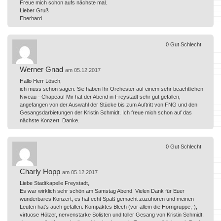
Freue mich schon aufs nächste mal.
Lieber Gruß
Eberhard
0
Gut
Schlecht
Werner Gnad
am 05.12.2017
Hallo Herr Lösch,
ich muss schon sagen: Sie haben Ihr Orchester auf einem sehr beachtlichen
Niveau - Chapeau! Mir hat der Abend in Freystadt sehr gut gefallen,
angefangen von der Auswahl der Stücke bis zum Auftritt von FNG und den
Gesangsdarbietungen der Kristin Schmidt. Ich freue mich schon auf das
nächste Konzert. Danke.
0
Gut
Schlecht
Charly Hopp
am 05.12.2017
Liebe Stadtkapelle Freystadt,
Es war wirklich sehr schön am Samstag Abend. Vielen Dank für Euer
wunderbares Konzert, es hat echt Spaß gemacht zuzuhören und meinen
Leuten hat's auch gefallen. Kompaktes Blech (vor allem die Horngruppe;-),
virtuose Hölzer, nervenstarke Solisten und toller Gesang von Kristin Schmidt,