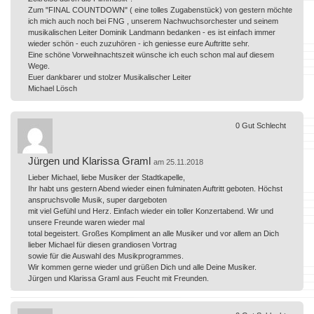
Zum "FINAL COUNTDOWN" ( eine tolles Zugabenstück) von gestern möchte
ich mich auch noch bei FNG , unserem Nachwuchsorchester und seinem
musikalischen Leiter Dominik Landmann bedanken - es ist einfach immer
wieder schön - euch zuzuhören - ich geniesse eure Auftritte sehr.
Eine schöne Vorweihnachtszeit wünsche ich euch schon mal auf diesem
Wege.
Euer dankbarer und stolzer Musikalischer Leiter
Michael Lösch
0
Gut
Schlecht
Jürgen und Klarissa Graml
am 25.11.2018
Lieber Michael, liebe Musiker der Stadtkapelle,
Ihr habt uns gestern Abend wieder einen fulminaten Auftritt geboten. Höchst
anspruchsvolle Musik, super dargeboten
mit viel Gefühl und Herz. Einfach wieder ein toller Konzertabend. Wir und
unsere Freunde waren wieder mal
total begeistert. Großes Kompliment an alle Musiker und vor allem an Dich
lieber Michael für diesen grandiosen Vortrag
sowie für die Auswahl des Musikprogrammes.
Wir kommen gerne wieder und grüßen Dich und alle Deine Musiker.
Jürgen und Klarissa Graml aus Feucht mit Freunden.