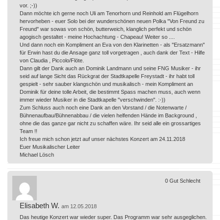
vor. ;-))
Dann möchte ich gerne noch Uli am Tenorhorn und Reinhold am Flügelhorn
hervorheben - euer Solo bei der wunderschönen neuen Polka "Von Freund zu
Freund" war sowas von schön, butterweich, klanglich perfekt und schön
agogisch gestaltet - meine Hochachtung - Chapeau! Weiter so ....
Und dann noch ein Kompliment an Eva von den Klarinetten - als "Ersatzmann"
für Erwin hast du die Ansage ganz toll vorgetragen , auch dank der Text - Hilfe
von Claudia , Piccolo/Flöte.
Dann gilt der Dank auch an Dominik Landmann und seine FNG Musiker - ihr
seid auf lange Sicht das Rückgrat der Stadtkapelle Freystadt - ihr habt toll
gespielt - sehr sauber klangschön und musikalisch - mein Kompliment an
Dominik für deine tolle Arbeit, die bestimmt Spass machen muss, auch wenn
immer wieder Musiker in die Stadtkapelle "verschwinden". :-))
Zum Schluss auch noch eine Dank an den Vorstand / die Notenwarte /
Bühnenaufbau/Bühnenabbau / die vielen helfenden Hände im Background ,
ohne die das ganze gar nicht zu schaffen wäre. Ihr seid alle ein grossartiges
Team !!
Ich freue mich schon jetzt auf unser nächstes Konzert am 24.11.2018
Euer Musikalischer Leiter
Michael Lösch
0
Gut
Schlecht
Elisabeth W.
am 12.05.2018
Das heutige Konzert war wieder super. Das Programm war sehr ausgeglichen.