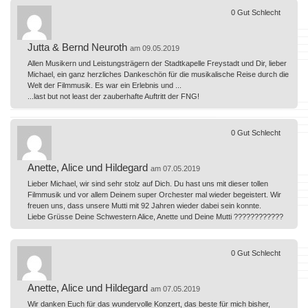
0
Gut
Schlecht
Jutta & Bernd Neuroth
am 09.05.2019
Allen Musikern und Leistungsträgern der Stadtkapelle Freystadt und Dir, lieber
Michael, ein ganz herzliches Dankeschön für die musikalische Reise durch die
Welt der Filmmusik. Es war ein Erlebnis und ...
...last but not least der zauberhafte Auftritt der FNG!
0
Gut
Schlecht
Anette, Alice und Hildegard
am 07.05.2019
Lieber Michael, wir sind sehr stolz auf Dich. Du hast uns mit dieser tollen
Filmmusik und vor allem Deinem super Orchester mal wieder begeistert. Wir
freuen uns, dass unsere Mutti mit 92 Jahren wieder dabei sein konnte.
Liebe Grüsse Deine Schwestern Alice, Anette und Deine Mutti ????????????
0
Gut
Schlecht
Anette, Alice und Hildegard
am 07.05.2019
Wir danken Euch für das wundervolle Konzert, das beste für mich bisher,