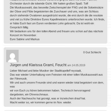
Orchester durch die tobende Gicht. Wir hatten großen Spaß: Toll!
Die Musikauswahl, das beseelte Zwischenspiel der FNG und die Soloeinsätze
der Oboe und Flöte begeisterten die Zuschauer und uns, was am Schluss
durch stehende Ovationen ausgedrückt wurde, die erst durch die die resolute
und viel zu frühe Direktive Eures Kapellmeisters unterbrochen wurde. Ich finde,
er hätte Euch fast um Euren verdienten Lohn gebracht. Da ist wohl ein
Gespräch fällig.
Wir bedanken uns für den tollen Abend und freuen uns schon auf das nächste
Konzert im November.
Eure Sabine und Markus
0
Gut
Schlecht
Jürgen und Klarissa Graml, Feucht
am 14.05.2019
Lieber Michael und liebe Musiker der StadtkapelleFreystadt,
Das war wieder Unterhaltung vom Feinsten mit einer tollen Musikauswahl aus
der Filmmusik.
Wir und auch unsere Freunde sind und waren wieder total begeistert von dem,
was
wir von Euch zu hören bekommen haben. Technisch hervorragend
dargeboten, ein Ohrenschmaus.
Auch der Nachwuchs hat gezeigt, was er inzwischen drauf hat.
Macht weiter so, wir kommen gerne im Nov. wieder.