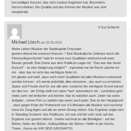
kurzweiliges Konzert, das mich rundum begeistert hat. Besonders
hervorzuheben: Die Qualität und das Können der Musiker war sehr
ausgeprägt.
0
Gut
Schlecht
Michael Lösch
am 05.05.2019
Meine Lieben Musiker der Stadtkapelle Freystadt -
gestern Abend bei unserem Konzert -" Eine Musikalische Zeitreise durch die
Filmmusikgeschichte" habt ihr erneut eure Qualitäten eindrucksvoll unter
Beweis gestellt. Eine Dame aus dem Publikum sagte mir: "Das war das beste
Konzert" - ist eine Steigerung möglich"" - irgendwie hat sie Recht ,dachte ich
mir - aber das ist nicht das wichtigste finde ich.
Ich glaube und weiß ,dass noch mehr Qualitäten bei allen Musikern entwickelt
werden können - ich werde jedenfalls alles einsetzen , das auch zu erreichen.
Spass und Freude sind für uns alle aber zunächst der wichtigste Grund warum
wir dies tun - der Erfolg stellt sich dann "fast" automatisch ein - zumindest geht
vieles sehr viel einfacher und leichter. Klar ist natürlich auch: Jeder hat seine
Aufgabe , seinen Part zu spielen-das weiss auch jeder. Das ist der Hauptgrund
, dass gegen Ende der Probenzeit von 4-5 Monaten alle Musiker sich nochmal
extra ins Zeug legen und alle an einem Strang ziehen. Das Ergebnis zeigte sich
in 'Standing Ovations' des Publikums. Ich war und bin sehr stolz auf das
Ergebnis von gestern Abend - Danke nochmal an alle Beteiligten - auf der
Bühne, hinter der Bühne , Aufbau/Abbau der Bühne / Helfer in der Küche,
Theke , Kasse etc IHR SEID GROßARTIG