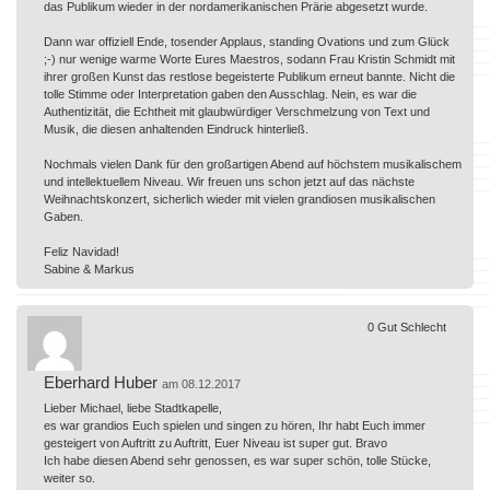
das Publikum wieder in der nordamerikanischen Prärie abgesetzt wurde.
Dann war offiziell Ende, tosender Applaus, standing Ovations und zum Glück
;-) nur wenige warme Worte Eures Maestros, sodann Frau Kristin Schmidt mit
ihrer großen Kunst das restlose begeisterte Publikum erneut bannte. Nicht die
tolle Stimme oder Interpretation gaben den Ausschlag. Nein, es war die
Authentizität, die Echtheit mit glaubwürdiger Verschmelzung von Text und
Musik, die diesen anhaltenden Eindruck hinterließ.
Nochmals vielen Dank für den großartigen Abend auf höchstem musikalischem
und intellektuellem Niveau. Wir freuen uns schon jetzt auf das nächste
Weihnachtskonzert, sicherlich wieder mit vielen grandiosen musikalischen
Gaben.
Feliz Navidad!
Sabine & Markus
0
Gut
Schlecht
Eberhard Huber
am 08.12.2017
Lieber Michael, liebe Stadtkapelle,
es war grandios Euch spielen und singen zu hören, Ihr habt Euch immer
gesteigert von Auftritt zu Auftritt, Euer Niveau ist super gut. Bravo
Ich habe diesen Abend sehr genossen, es war super schön, tolle Stücke,
weiter so.