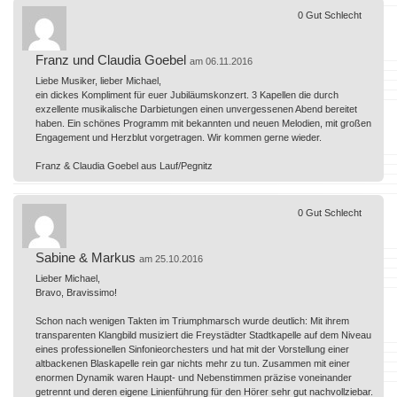
0
Gut
Schlecht
Franz und Claudia Goebel
am 06.11.2016
Liebe Musiker, lieber Michael,
ein dickes Kompliment für euer Jubiläumskonzert. 3 Kapellen die durch
exzellente musikalische Darbietungen einen unvergessenen Abend bereitet
haben. Ein schönes Programm mit bekannten und neuen Melodien, mit großen
Engagement und Herzblut vorgetragen. Wir kommen gerne wieder.
Franz & Claudia Goebel aus Lauf/Pegnitz
0
Gut
Schlecht
Sabine & Markus
am 25.10.2016
Lieber Michael,
Bravo, Bravissimo!
Schon nach wenigen Takten im Triumphmarsch wurde deutlich: Mit ihrem
transparenten Klangbild musiziert die Freystädter Stadtkapelle auf dem Niveau
eines professionellen Sinfonieorchesters und hat mit der Vorstellung einer
altbackenen Blaskapelle rein gar nichts mehr zu tun. Zusammen mit einer
enormen Dynamik waren Haupt- und Nebenstimmen präzise voneinander
getrennt und deren eigene Linienführung für den Hörer sehr gut nachvollziebar.