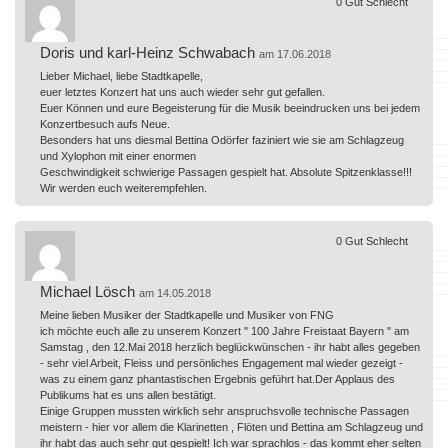
0
Gut
Schlecht
Doris und karl-Heinz Schwabach
am 17.06.2018
Lieber Michael, liebe Stadtkapelle,
euer letztes Konzert hat uns auch wieder sehr gut gefallen.
Euer Können und eure Begeisterung für die Musik beeindrucken uns bei jedem
Konzertbesuch aufs Neue.
Besonders hat uns diesmal Bettina Odörfer faziniert wie sie am Schlagzeug
und Xylophon mit einer enormen
Geschwindigkeit schwierige Passagen gespielt hat. Absolute Spitzenklasse!!!
Wir werden euch weiterempfehlen.
0
Gut
Schlecht
Michael Lösch
am 14.05.2018
Meine lieben Musiker der Stadtkapelle und Musiker von FNG
ich möchte euch alle zu unserem Konzert " 100 Jahre Freistaat Bayern " am
Samstag , den 12.Mai 2018 herzlich beglückwünschen - ihr habt alles gegeben
- sehr viel Arbeit, Fleiss und persönliches Engagement mal wieder gezeigt -
was zu einem ganz phantastischen Ergebnis geführt hat.Der Applaus des
Publikums hat es uns allen bestätigt.
Einige Gruppen mussten wirklich sehr anspruchsvolle technische Passagen
meistern - hier vor allem die Klarinetten , Flöten und Bettina am Schlagzeug und
ihr habt das auch sehr gut gespielt! Ich war sprachlos - das kommt eher selten