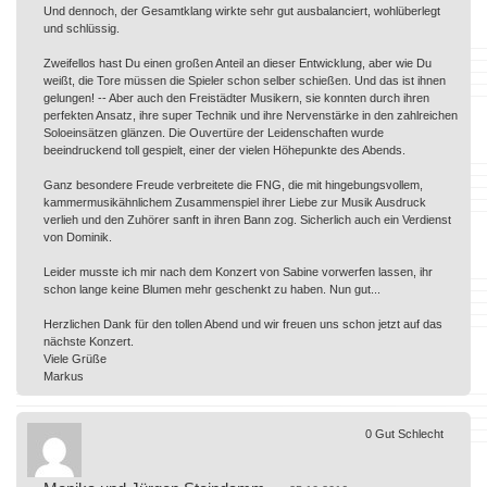
Und dennoch, der Gesamtklang wirkte sehr gut ausbalanciert, wohlüberlegt
und schlüssig.
Zweifellos hast Du einen großen Anteil an dieser Entwicklung, aber wie Du
weißt, die Tore müssen die Spieler schon selber schießen. Und das ist ihnen
gelungen! -- Aber auch den Freistädter Musikern, sie konnten durch ihren
perfekten Ansatz, ihre super Technik und ihre Nervenstärke in den zahlreichen
Soloeinsätzen glänzen. Die Ouvertüre der Leidenschaften wurde
beeindruckend toll gespielt, einer der vielen Höhepunkte des Abends.
Ganz besondere Freude verbreitete die FNG, die mit hingebungsvollem,
kammermusikähnlichem Zusammenspiel ihrer Liebe zur Musik Ausdruck
verlieh und den Zuhörer sanft in ihren Bann zog. Sicherlich auch ein Verdienst
von Dominik.
Leider musste ich mir nach dem Konzert von Sabine vorwerfen lassen, ihr
schon lange keine Blumen mehr geschenkt zu haben. Nun gut...
Herzlichen Dank für den tollen Abend und wir freuen uns schon jetzt auf das
nächste Konzert.
Viele Grüße
Markus
0
Gut
Schlecht