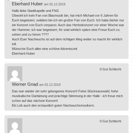
Eberhard Huber
am 02.12.2019
Hallo liebe Stadtkapelle und FNG
Obwohl ich kein Fan von Blasmusik bin, hat mich Michael vor 6 Jahren für
Euch begeistert, seitdem bin ich ein großer Fan von Euch. Ich habe bisher nur
ein Konzert von Euch verpasst. Auch das Herbstkonzert vor einer Woche war
der Hammer, ich war begeistert, Ihr seid wirklich spitze eine Freue Euch zu
sehen und zu hören ????
Auch Euer Nachwuchs ist auf dem richtigen Weg weiter so macht Ihr wirklich
toll.
Wünsche Euch allen eine schöne Adventszeit
Eberhard Huber
0
Gut
Schlecht
Werner Gnad
am 02.12.2019
Das war wieder ein sehr gelungenes Konzert! Feine Stückeauswahl, hohe
musikalische Darbietung und prächtige Stimmung in der Halle - ich freue mich
schon auf das nächste Konzert!
Ein Lob auch den erstaunlich guten Nachwuchsmusikern.
0
Gut
Schlecht