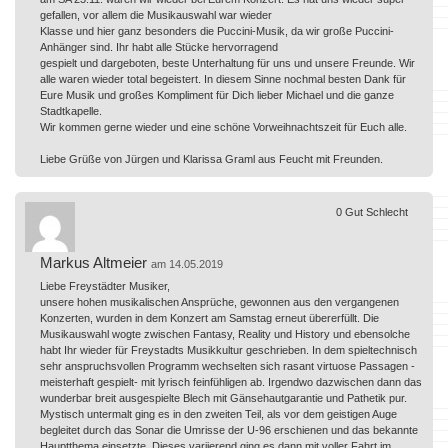
gefallen, vor allem die Musikauswahl war wieder
Klasse und hier ganz besonders die Puccini-Musik, da wir große Puccini-
Anhänger sind. Ihr habt alle Stücke hervorragend
gespielt und dargeboten, beste Unterhaltung für uns und unsere Freunde. Wir
alle waren wieder total begeistert. In diesem Sinne nochmal besten Dank für
Eure Musik und großes Kompliment für Dich lieber Michael und die ganze
Stadtkapelle.
Wir kommen gerne wieder und eine schöne Vorweihnachtszeit für Euch alle.
Liebe Grüße von Jürgen und Klarissa Graml aus Feucht mit Freunden.
0
Gut
Schlecht
Markus Altmeier
am 14.05.2019
Liebe Freystädter Musiker,
unsere hohen musikalischen Ansprüche, gewonnen aus den vergangenen
Konzerten, wurden in dem Konzert am Samstag erneut übererfüllt. Die
Musikauswahl wogte zwischen Fantasy, Reality und History und ebensolche
habt Ihr wieder für Freystadts Musikkultur geschrieben. In dem spieltechnisch
sehr anspruchsvollen Programm wechselten sich rasant virtuose Passagen -
meisterhaft gespielt- mit lyrisch feinfühligen ab. Irgendwo dazwischen dann das
wunderbar breit ausgespielte Blech mit Gänsehautgarantie und Pathetik pur.
Mystisch untermalt ging es in den zweiten Teil, als vor dem geistigen Auge
begleitet durch das Sonar die Umrisse der U-96 erschienen und das bekannte
Hauptthema einsetzte. Dieses variierend ging es dann mit voller Fahrt im