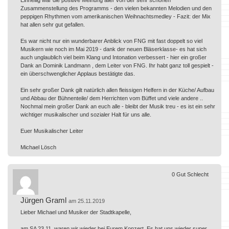
Zusammenstellung des Programms - den vielen bekannten Melodien und den
peppigen Rhythmen vom amerikanischen Weihnachtsmedley - Fazit: der Mix
hat allen sehr gut gefallen.
Es war nicht nur ein wunderbarer Anblick von FNG mit fast doppelt so viel
Musikern wie noch im Mai 2019 - dank der neuen Bläserklasse- es hat sich
auch unglaublich viel beim Klang und Intonation verbessert - hier ein großer
Dank an Dominik Landmann , dem Leiter von FNG. Ihr habt ganz toll gespielt -
ein überschwenglicher Applaus bestätigte das.
Ein sehr großer Dank gilt natürlich allen fleissigen Helfern in der Küche/ Aufbau
und Abbau der Bühnenteile/ dem Herrichten vom Büffet und viele andere ..
Nochmal mein großer Dank an euch alle - bleibt der Musik treu - es ist ein sehr
wichtiger musikalischer und sozialer Halt für uns alle.
Euer Musikalischer Leiter
Michael Lösch
0
Gut
Schlecht
Jürgen Graml
am 25.11.2019
Lieber Michael und Musiker der Stadtkapelle,
am SA 23.11. waren wir wieder bei Eurem Konzert. Es hat uns wieder super