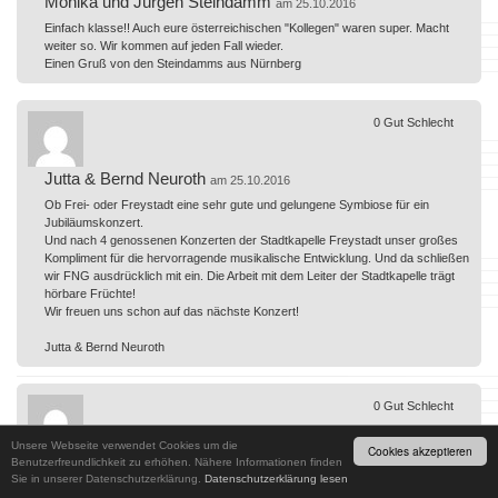
Monika und Jürgen Steindamm
am 25.10.2016
Einfach klasse!! Auch eure österreichischen "Kollegen" waren super. Macht
weiter so. Wir kommen auf jeden Fall wieder.
Einen Gruß von den Steindamms aus Nürnberg
0
Gut
Schlecht
Jutta & Bernd Neuroth
am 25.10.2016
Ob Frei- oder Freystadt eine sehr gute und gelungene Symbiose für ein
Jubiläumskonzert.
Und nach 4 genossenen Konzerten der Stadtkapelle Freystadt unser großes
Kompliment für die hervorragende musikalische Entwicklung. Und da schließen
wir FNG ausdrücklich mit ein. Die Arbeit mit dem Leiter der Stadtkapelle trägt
hörbare Früchte!
Wir freuen uns schon auf das nächste Konzert!
Jutta & Bernd Neuroth
0
Gut
Schlecht
Unsere Webseite verwendet Cookies um die
Cookies akzeptieren
Familie Wachsmann
Benutzerfreundlichkeit zu erhöhen. Nähere Informationen finden
am 24.10.2016
Sie in unserer Datenschutzerklärung.
Datenschutzerklärung lesen
Das Konzert war sehr gelungen. Die idee das Jubiläum mit der Stadtkappelle