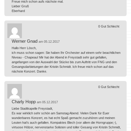
Freue mich schon aufs nächste mal.
Lieber Gruß
Eberhard
0
Gut
Schlecht
Werner Gnad
am 05.12.2017
Hallo Herr Lösch,
ich muss schon sagen: Sie haben Ihr Orchester auf einem sehr beachtlichen
Niveau - Chapeau! Mir hat der Abend in Freystadt sehr gut gefallen,
angefangen von der Auswahl der Stücke bis zum Auftritt von FNG und den
Gesangsdarbietungen der Kristin Schmidt. Ich freue mich schon auf das
nächste Konzert. Danke.
0
Gut
Schlecht
Charly Hopp
am 05.12.2017
Liebe Stadtkapelle Freystadt,
Es war wirklich sehr schön am Samstag Abend. Vielen Dank für Euer
wunderbares Konzert, es hat echt Spaß gemacht zuzuhören und meinen
Leuten hat's auch gefallen. Kompaktes Blech (vor allem die Horngruppe;-),
virtuose Hölzer, nervenstarke Solisten und toller Gesang von Kristin Schmidt,