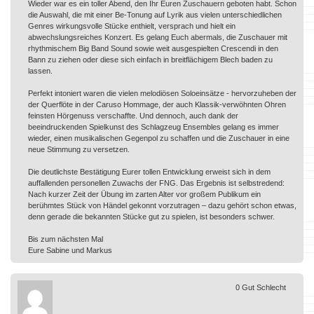
Wieder war es ein toller Abend, den Ihr Euren Zuschauern geboten habt. Schon
die Auswahl, die mit einer Be-Tonung auf Lyrik aus vielen unterschiedlichen
Genres wirkungsvolle Stücke enthielt, versprach und hielt ein
abwechslungsreiches Konzert. Es gelang Euch abermals, die Zuschauer mit
rhythmischem Big Band Sound sowie weit ausgespielten Crescendi in den
Bann zu ziehen oder diese sich einfach in breitflächigem Blech baden zu
lassen.
Perfekt intoniert waren die vielen melodiösen Soloeinsätze - hervorzuheben der
der Querflöte in der Caruso Hommage, der auch Klassik-verwöhnten Ohren
feinsten Hörgenuss verschaffte. Und dennoch, auch dank der
beeindruckenden Spielkunst des Schlagzeug Ensembles gelang es immer
wieder, einen musikalischen Gegenpol zu schaffen und die Zuschauer in eine
neue Stimmung zu versetzen.
Die deutlichste Bestätigung Eurer tollen Entwicklung erweist sich in dem
auffallenden personellen Zuwachs der FNG. Das Ergebnis ist selbstredend:
Nach kurzer Zeit der Übung im zarten Alter vor großem Publikum ein
berühmtes Stück von Händel gekonnt vorzutragen – dazu gehört schon etwas,
denn gerade die bekannten Stücke gut zu spielen, ist besonders schwer.
Bis zum nächsten Mal
Eure Sabine und Markus
0
Gut
Schlecht