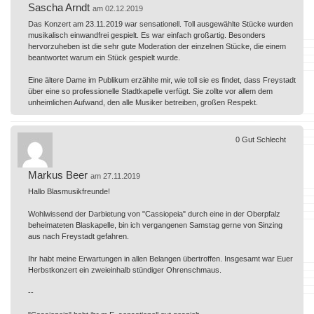
Sascha Arndt
am 02.12.2019
Das Konzert am 23.11.2019 war sensationell. Toll ausgewählte Stücke wurden
musikalisch einwandfrei gespielt. Es war einfach großartig. Besonders
hervorzuheben ist die sehr gute Moderation der einzelnen Stücke, die einem
beantwortet warum ein Stück gespielt wurde.
Eine ältere Dame im Publikum erzählte mir, wie toll sie es findet, dass Freystadt
über eine so professionelle Stadtkapelle verfügt. Sie zollte vor allem dem
unheimlichen Aufwand, den alle Musiker betreiben, großen Respekt.
0
Gut
Schlecht
Markus Beer
am 27.11.2019
Hallo Blasmusikfreunde!
Wohlwissend der Darbietung von "Cassiopeia" durch eine in der Oberpfalz
beheimateten Blaskapelle, bin ich vergangenen Samstag gerne von Sinzing
aus nach Freystadt gefahren.
Ihr habt meine Erwartungen in allen Belangen übertroffen. Insgesamt war Euer
Herbstkonzert ein zweieinhalb stündiger Ohrenschmaus.
--