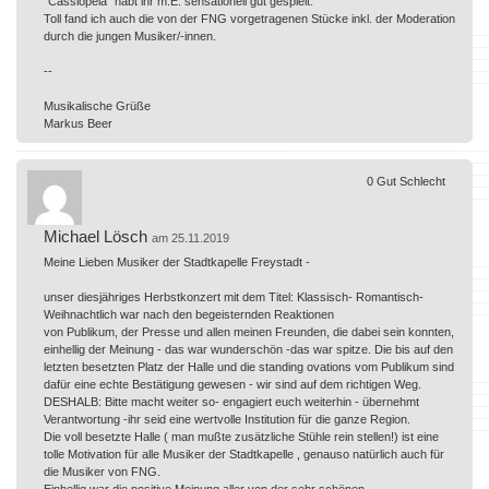
"Cassiopeia" habt ihr m.E. sensationell gut gespielt.
Toll fand ich auch die von der FNG vorgetragenen Stücke inkl. der Moderation
durch die jungen Musiker/-innen.
--
Musikalische Grüße
Markus Beer
0
Gut
Schlecht
Michael Lösch
am 25.11.2019
Meine Lieben Musiker der Stadtkapelle Freystadt -
unser diesjähriges Herbstkonzert mit dem Titel: Klassisch- Romantisch-
Weihnachtlich war nach den begeisternden Reaktionen
von Publikum, der Presse und allen meinen Freunden, die dabei sein konnten,
einhellig der Meinung - das war wunderschön -das war spitze. Die bis auf den
letzten besetzten Platz der Halle und die standing ovations vom Publikum sind
dafür eine echte Bestätigung gewesen - wir sind auf dem richtigen Weg.
DESHALB: Bitte macht weiter so- engagiert euch weiterhin - übernehmt
Verantwortung -ihr seid eine wertvolle Institution für die ganze Region.
Die voll besetzte Halle ( man mußte zusätzliche Stühle rein stellen!) ist eine
tolle Motivation für alle Musiker der Stadtkapelle , genauso natürlich auch für
die Musiker von FNG.
Einhellig war die positive Meinung aller von der sehr schönen