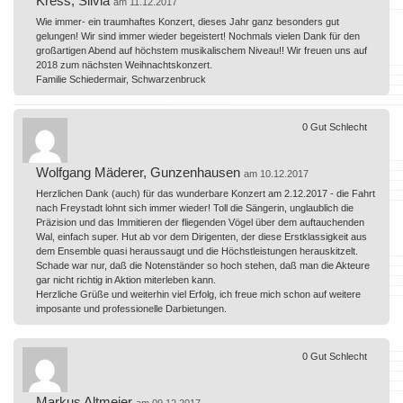
Kress, Silvia
am 11.12.2017
Wie immer- ein traumhaftes Konzert, dieses Jahr ganz besonders gut
gelungen! Wir sind immer wieder begeistert! Nochmals vielen Dank für den
großartigen Abend auf höchstem musikalischem Niveau!! Wir freuen uns auf
2018 zum nächsten Weihnachtskonzert.
Familie Schiedermair, Schwarzenbruck
0
Gut
Schlecht
Wolfgang Mäderer, Gunzenhausen
am 10.12.2017
Herzlichen Dank (auch) für das wunderbare Konzert am 2.12.2017 - die Fahrt
nach Freystadt lohnt sich immer wieder! Toll die Sängerin, unglaublich die
Präzision und das Immitieren der fliegenden Vögel über dem auftauchenden
Wal, einfach super. Hut ab vor dem Dirigenten, der diese Erstklassigkeit aus
dem Ensemble quasi heraussaugt und die Höchstleistungen herauskitzelt.
Schade war nur, daß die Notenständer so hoch stehen, daß man die Akteure
gar nicht richtig in Aktion miterleben kann.
Herzliche Grüße und weiterhin viel Erfolg, ich freue mich schon auf weitere
imposante und professionelle Darbietungen.
0
Gut
Schlecht
Markus Altmeier
am 09.12.2017