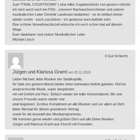
Zum "FINAL COUNTDOWN" ( eine tolles Zugabenstück) von gestern möchte
ich mich auch noch bei FNG , unserem Nachwuchsorchester und seinem
musikalischen Leiter Dominik Landmann bedanken - es ist einfach immer
wieder schön - euch zuzuhören - ich geniesse eure Auftritte sehr.
Eine schöne Vorweihnachtszeit wünsche ich euch schon mal auf diesem
Wege.
Euer dankbarer und stolzer Musikalischer Leiter
Michael Lösch
0
Gut
Schlecht
Jürgen und Klarissa Graml
am 25.11.2018
Lieber Michael, liebe Musiker der Stadtkapelle,
Ihr habt uns gestern Abend wieder einen fulminaten Auftritt geboten. Höchst
anspruchsvolle Musik, super dargeboten
mit viel Gefühl und Herz. Einfach wieder ein toller Konzertabend. Wir und
unsere Freunde waren wieder mal
total begeistert. Großes Kompliment an alle Musiker und vor allem an Dich
lieber Michael für diesen grandiosen Vortrag
sowie für die Auswahl des Musikprogrammes.
Wir kommen gerne wieder und grüßen Dich und alle Deine Musiker.
Jürgen und Klarissa Graml aus Feucht mit Freunden.