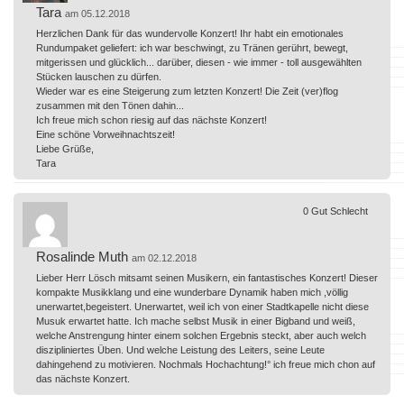
Tara
am 05.12.2018
Herzlichen Dank für das wundervolle Konzert! Ihr habt ein emotionales
Rundumpaket geliefert: ich war beschwingt, zu Tränen gerührt, bewegt,
mitgerissen und glücklich... darüber, diesen - wie immer - toll ausgewählten
Stücken lauschen zu dürfen.
Wieder war es eine Steigerung zum letzten Konzert! Die Zeit (ver)flog
zusammen mit den Tönen dahin...
Ich freue mich schon riesig auf das nächste Konzert!
Eine schöne Vorweihnachtszeit!
Liebe Grüße,
Tara
0
Gut
Schlecht
Rosalinde Muth
am 02.12.2018
Lieber Herr Lösch mitsamt seinen Musikern, ein fantastisches Konzert! Dieser
kompakte Musikklang und eine wunderbare Dynamik haben mich ,völlig
unerwartet,begeistert. Unerwartet, weil ich von einer Stadtkapelle nicht diese
Musuk erwartet hatte. Ich mache selbst Musik in einer Bigband und weiß,
welche Anstrengung hinter einem solchen Ergebnis steckt, aber auch welch
diszipliniertes Üben. Und welche Leistung des Leiters, seine Leute
dahingehend zu motivieren. Nochmals Hochachtung!° ich freue mich chon auf
das nächste Konzert.