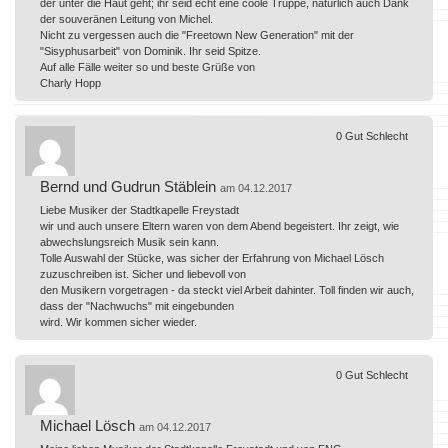
der unter die Haut geht; ihr seid echt eine coole Truppe, natürlich auch Dank
der souveränen Leitung von Michel.
Nicht zu vergessen auch die "Freetown New Generation" mit der
"Sisyphusarbeit" von Dominik. Ihr seid Spitze.
Auf alle Fälle weiter so und beste Grüße von
Charly Hopp
0
Gut
Schlecht
Bernd und Gudrun Stäblein
am 04.12.2017
Liebe Musiker der Stadtkapelle Freystadt
wir und auch unsere Eltern waren von dem Abend begeistert. Ihr zeigt, wie
abwechslungsreich Musik sein kann.
Tolle Auswahl der Stücke, was sicher der Erfahrung von Michael Lösch
zuzuschreiben ist. Sicher und liebevoll von
den Musikern vorgetragen - da steckt viel Arbeit dahinter. Toll finden wir auch,
dass der "Nachwuchs" mit eingebunden
wird. Wir kommen sicher wieder.
0
Gut
Schlecht
Michael Lösch
am 04.12.2017