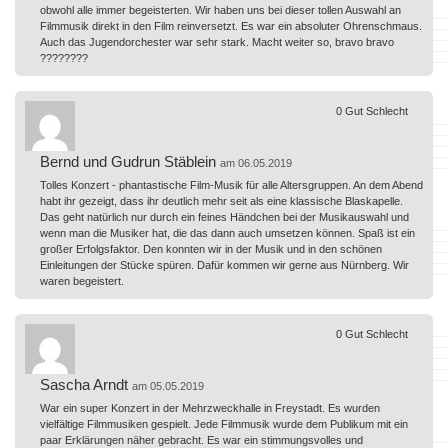
obwohl alle immer begeisterten. Wir haben uns bei dieser tollen Auswahl an
Filmmusik direkt in den Film reinversetzt. Es war ein absoluter Ohrenschmaus.
Auch das Jugendorchester war sehr stark. Macht weiter so, bravo bravo
????????
0
Gut
Schlecht
Bernd und Gudrun Stäblein
am 06.05.2019
Tolles Konzert - phantastische Film-Musik für alle Altersgruppen. An dem Abend
habt ihr gezeigt, dass ihr deutlich mehr seit als eine klassische Blaskapelle.
Das geht natürlich nur durch ein feines Händchen bei der Musikauswahl und
wenn man die Musiker hat, die das dann auch umsetzen können. Spaß ist ein
großer Erfolgsfaktor. Den konnten wir in der Musik und in den schönen
Einleitungen der Stücke spüren. Dafür kommen wir gerne aus Nürnberg. Wir
waren begeistert.
0
Gut
Schlecht
Sascha Arndt
am 05.05.2019
War ein super Konzert in der Mehrzweckhalle in Freystadt. Es wurden
vielfältige Filmmusiken gespielt. Jede Filmmusik wurde dem Publikum mit ein
paar Erklärungen näher gebracht. Es war ein stimmungsvolles und