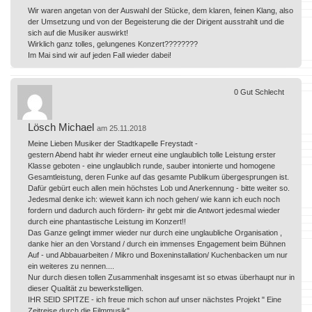
Wir waren angetan von der Auswahl der Stücke, dem klaren, feinen Klang, also
der Umsetzung und von der Begeisterung die der Dirigent ausstrahlt und die
sich auf die Musiker auswirkt!
Wirklich ganz tolles, gelungenes Konzert????????
Im Mai sind wir auf jeden Fall wieder dabei!
0
Gut
Schlecht
Lösch Michael
am 25.11.2018
Meine Lieben Musiker der Stadtkapelle Freystadt -
gestern Abend habt ihr wieder erneut eine unglaublich tolle Leistung erster
Klasse geboten - eine unglaublich runde, sauber intonierte und homogene
Gesamtleistung, deren Funke auf das gesamte Publikum übergesprungen ist.
Dafür gebürt euch allen mein höchstes Lob und Anerkennung - bitte weiter so.
Jedesmal denke ich: wieweit kann ich noch gehen/ wie kann ich euch noch
fordern und dadurch auch fördern- ihr gebt mir die Antwort jedesmal wieder
durch eine phantastische Leistung im Konzert!!
Das Ganze gelingt immer wieder nur durch eine unglaubliche Organisation ,
danke hier an den Vorstand / durch ein immenses Engagement beim Bühnen
Auf - und Abbauarbeiten / Mikro und Boxeninstallation/ Kuchenbacken um nur
ein weiteres zu nennen....
Nur durch diesen tollen Zusammenhalt insgesamt ist so etwas überhaupt nur in
dieser Qualität zu bewerkstelligen.
IHR SEID SPITZE - ich freue mich schon auf unser nächstes Projekt " Eine
Zeitreise durch die Filmmusik".