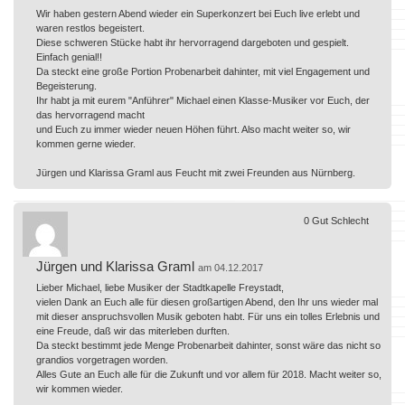
Wir haben gestern Abend wieder ein Superkonzert bei Euch live erlebt und
waren restlos begeistert.
Diese schweren Stücke habt ihr hervorragend dargeboten und gespielt.
Einfach genial!!
Da steckt eine große Portion Probenarbeit dahinter, mit viel Engagement und
Begeisterung.
Ihr habt ja mit eurem "Anführer" Michael einen Klasse-Musiker vor Euch, der
das hervorragend macht
und Euch zu immer wieder neuen Höhen führt. Also macht weiter so, wir
kommen gerne wieder.
Jürgen und Klarissa Graml aus Feucht mit zwei Freunden aus Nürnberg.
0
Gut
Schlecht
Jürgen und Klarissa Graml
am 04.12.2017
Lieber Michael, liebe Musiker der Stadtkapelle Freystadt,
vielen Dank an Euch alle für diesen großartigen Abend, den Ihr uns wieder mal
mit dieser anspruchsvollen Musik geboten habt. Für uns ein tolles Erlebnis und
eine Freude, daß wir das miterleben durften.
Da steckt bestimmt jede Menge Probenarbeit dahinter, sonst wäre das nicht so
grandios vorgetragen worden.
Alles Gute an Euch alle für die Zukunft und vor allem für 2018. Macht weiter so,
wir kommen wieder.