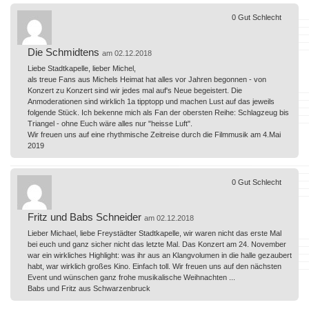
0
Gut
Schlecht
Die Schmidtens
am 02.12.2018
Liebe Stadtkapelle, lieber Michel,
als treue Fans aus Michels Heimat hat alles vor Jahren begonnen - von
Konzert zu Konzert sind wir jedes mal auf's Neue begeistert. Die
Anmoderationen sind wirklich 1a tipptopp und machen Lust auf das jeweils
folgende Stück. Ich bekenne mich als Fan der obersten Reihe: Schlagzeug bis
Triangel - ohne Euch wäre alles nur "heisse Luft".
Wir freuen uns auf eine rhythmische Zeitreise durch die Filmmusik am 4.Mai
2019
0
Gut
Schlecht
Fritz und Babs Schneider
am 02.12.2018
Lieber Michael, liebe Freystädter Stadtkapelle, wir waren nicht das erste Mal
bei euch und ganz sicher nicht das letzte Mal. Das Konzert am 24. November
war ein wirkliches Highlight: was ihr aus an Klangvolumen in die halle gezaubert
habt, war wirklich großes Kino. Einfach toll. Wir freuen uns auf den nächsten
Event und wünschen ganz frohe musikalische Weihnachten ...
Babs und Fritz aus Schwarzenbruck