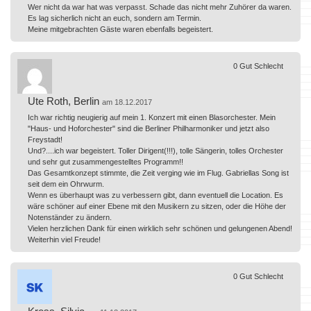
Wer nicht da war hat was verpasst. Schade das nicht mehr Zuhörer da waren.
Es lag sicherlich nicht an euch, sondern am Termin.
Meine mitgebrachten Gäste waren ebenfalls begeistert.
0
Gut
Schlecht
Ute Roth, Berlin
am 18.12.2017
Ich war richtig neugierig auf mein 1. Konzert mit einen Blasorchester. Mein
"Haus- und Hoforchester" sind die Berliner Philharmoniker und jetzt also
Freystadt!
Und?....ich war begeistert. Toller Dirigent(!!!), tolle Sängerin, tolles Orchester
und sehr gut zusammengestelltes Programm!!
Das Gesamtkonzept stimmte, die Zeit verging wie im Flug. Gabriellas Song ist
seit dem ein Ohrwurm.
Wenn es überhaupt was zu verbessern gibt, dann eventuell die Location. Es
wäre schöner auf einer Ebene mit den Musikern zu sitzen, oder die Höhe der
Notenständer zu ändern.
Vielen herzlichen Dank für einen wirklich sehr schönen und gelungenen Abend!
Weiterhin viel Freude!
0
Gut
Schlecht