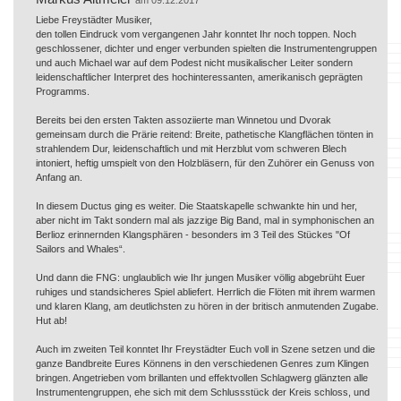
Liebe Freystädter Musiker,
den tollen Eindruck vom vergangenen Jahr konntet Ihr noch toppen. Noch
geschlossener, dichter und enger verbunden spielten die Instrumentengruppen
und auch Michael war auf dem Podest nicht musikalischer Leiter sondern
leidenschaftlicher Interpret des hochinteressanten, amerikanisch geprägten
Programms.
Bereits bei den ersten Takten assoziierte man Winnetou und Dvorak
gemeinsam durch die Prärie reitend: Breite, pathetische Klangflächen tönten in
strahlendem Dur, leidenschaftlich und mit Herzblut vom schweren Blech
intoniert, heftig umspielt von den Holzbläsern, für den Zuhörer ein Genuss von
Anfang an.
In diesem Ductus ging es weiter. Die Staatskapelle schwankte hin und her,
aber nicht im Takt sondern mal als jazzige Big Band, mal in symphonischen an
Berlioz erinnernden Klangsphären - besonders im 3 Teil des Stückes "Of
Sailors and Whales“.
Und dann die FNG: unglaublich wie Ihr jungen Musiker völlig abgebrüht Euer
ruhiges und standsicheres Spiel abliefert. Herrlich die Flöten mit ihrem warmen
und klaren Klang, am deutlichsten zu hören in der britisch anmutenden Zugabe.
Hut ab!
Auch im zweiten Teil konntet Ihr Freystädter Euch voll in Szene setzen und die
ganze Bandbreite Eures Könnens in den verschiedenen Genres zum Klingen
bringen. Angetrieben vom brillanten und effektvollen Schlagwerg glänzten alle
Instrumentengruppen, ehe sich mit dem Schlussstück der Kreis schloss, und