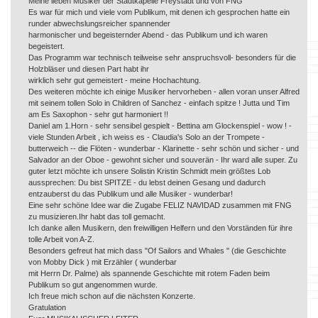
Meine lieben Musiker der Stadtkapelle Freystadt und von FNG
Es war für mich und viele vom Publikum, mit denen ich gesprochen hatte ein
runder abwechslungsreicher spannender
harmonischer und begeisternder Abend - das Publikum und ich waren
begeistert.
Das Programm war technisch teilweise sehr anspruchsvoll- besonders für die
Holzbläser und diesen Part habt ihr
wirklich sehr gut gemeistert - meine Hochachtung.
Des weiteren möchte ich einige Musiker hervorheben - allen voran unser Alfred
mit seinem tollen Solo in Children of Sanchez - einfach spitze ! Jutta und Tim
am Es Saxophon - sehr gut harmoniert !!
Daniel am 1.Horn - sehr sensibel gespielt - Bettina am Glockenspiel - wow ! -
viele Stunden Arbeit , ich weiss es - Claudia's Solo an der Trompete -
butterweich -- die Flöten - wunderbar - Klarinette - sehr schön und sicher - und
Salvador an der Oboe - gewohnt sicher und souverän - Ihr ward alle super. Zu
guter letzt möchte ich unsere Solistin Kristin Schmidt mein größtes Lob
aussprechen: Du bist SPITZE - du lebst deinen Gesang und dadurch
entzauberst du das Publikum und alle Musiker - wunderbar!
Eine sehr schöne Idee war die Zugabe FELIZ NAVIDAD zusammen mit FNG
zu musizieren.Ihr habt das toll gemacht.
Ich danke allen Musikern, den freiwilligen Helfern und den Vorständen für ihre
tolle Arbeit von A-Z.
Besonders gefreut hat mich dass "Of Sailors and Whales " (die Geschichte
von Mobby Dick ) mit Erzähler ( wunderbar
mit Herrn Dr. Palme) als spannende Geschichte mit rotem Faden beim
Publikum so gut angenommen wurde.
Ich freue mich schon auf die nächsten Konzerte.
Gratulation