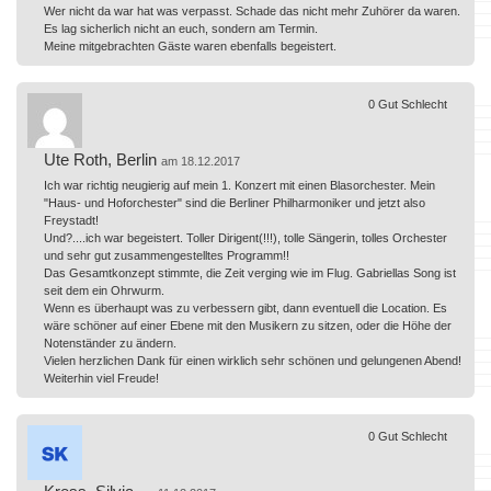
Wer nicht da war hat was verpasst. Schade das nicht mehr Zuhörer da waren.
Es lag sicherlich nicht an euch, sondern am Termin.
Meine mitgebrachten Gäste waren ebenfalls begeistert.
0
Gut
Schlecht
Ute Roth, Berlin
am 18.12.2017
Ich war richtig neugierig auf mein 1. Konzert mit einen Blasorchester. Mein
"Haus- und Hoforchester" sind die Berliner Philharmoniker und jetzt also
Freystadt!
Und?....ich war begeistert. Toller Dirigent(!!!), tolle Sängerin, tolles Orchester
und sehr gut zusammengestelltes Programm!!
Das Gesamtkonzept stimmte, die Zeit verging wie im Flug. Gabriellas Song ist
seit dem ein Ohrwurm.
Wenn es überhaupt was zu verbessern gibt, dann eventuell die Location. Es
wäre schöner auf einer Ebene mit den Musikern zu sitzen, oder die Höhe der
Notenständer zu ändern.
Vielen herzlichen Dank für einen wirklich sehr schönen und gelungenen Abend!
Weiterhin viel Freude!
0
Gut
Schlecht