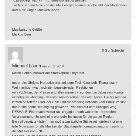
"Cassiopeia" habt ihr m.E. sensationell gut gespielt.
Toll fand ich auch die von der FNG vorgetragenen Stücke inkl. der Moderation
durch die jungen Musiker/-innen.
--
Musikalische Grüße
Markus Beer
0
Gut
Schlecht
Michael Lösch
am 25.11.2019
Meine Lieben Musiker der Stadtkapelle Freystadt -
unser diesjähriges Herbstkonzert mit dem Titel: Klassisch- Romantisch-
Weihnachtlich war nach den begeisternden Reaktionen
von Publikum, der Presse und allen meinen Freunden, die dabei sein konnten,
einhellig der Meinung - das war wunderschön -das war spitze. Die bis auf den
letzten besetzten Platz der Halle und die standing ovations vom Publikum sind
dafür eine echte Bestätigung gewesen - wir sind auf dem richtigen Weg.
DESHALB: Bitte macht weiter so- engagiert euch weiterhin - übernehmt
Verantwortung -ihr seid eine wertvolle Institution für die ganze Region.
Die voll besetzte Halle ( man mußte zusätzliche Stühle rein stellen!) ist eine
tolle Motivation für alle Musiker der Stadtkapelle , genauso natürlich auch für
die Musiker von FNG.
Einhellig war die positive Meinung aller von der sehr schönen