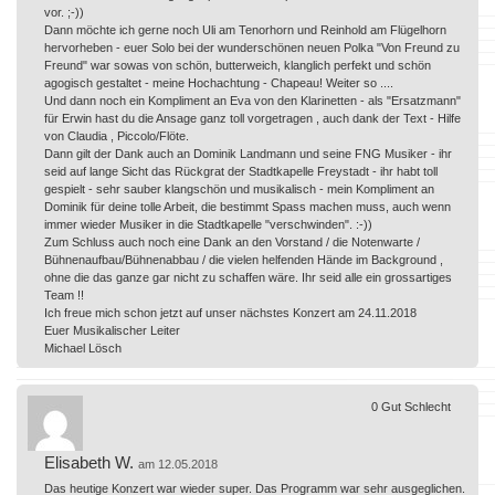
vor. ;-))
Dann möchte ich gerne noch Uli am Tenorhorn und Reinhold am Flügelhorn
hervorheben - euer Solo bei der wunderschönen neuen Polka "Von Freund zu
Freund" war sowas von schön, butterweich, klanglich perfekt und schön
agogisch gestaltet - meine Hochachtung - Chapeau! Weiter so ....
Und dann noch ein Kompliment an Eva von den Klarinetten - als "Ersatzmann"
für Erwin hast du die Ansage ganz toll vorgetragen , auch dank der Text - Hilfe
von Claudia , Piccolo/Flöte.
Dann gilt der Dank auch an Dominik Landmann und seine FNG Musiker - ihr
seid auf lange Sicht das Rückgrat der Stadtkapelle Freystadt - ihr habt toll
gespielt - sehr sauber klangschön und musikalisch - mein Kompliment an
Dominik für deine tolle Arbeit, die bestimmt Spass machen muss, auch wenn
immer wieder Musiker in die Stadtkapelle "verschwinden". :-))
Zum Schluss auch noch eine Dank an den Vorstand / die Notenwarte /
Bühnenaufbau/Bühnenabbau / die vielen helfenden Hände im Background ,
ohne die das ganze gar nicht zu schaffen wäre. Ihr seid alle ein grossartiges
Team !!
Ich freue mich schon jetzt auf unser nächstes Konzert am 24.11.2018
Euer Musikalischer Leiter
Michael Lösch
0
Gut
Schlecht
Elisabeth W.
am 12.05.2018
Das heutige Konzert war wieder super. Das Programm war sehr ausgeglichen.