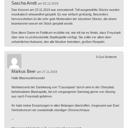
Sascha Arndt
am 02.12.2019
Das Konzert am 23.11.2019 war sensationell. Toll ausgewählte Stücke wurden
musikalisch einwandfrei gespielt. Es war einfach großartig. Besonders
hervorzuheben ist die sehr gute Moderation der einzelnen Stücke, die einem
beantwortet warum ein Stück gespielt wurde.
Eine ältere Dame im Publikum erzählte mir, wie toll sie es findet, dass Freystadt
über eine so professionelle Stadtkapelle verfügt. Sie zollte vor allem dem
unheimlichen Aufwand, den alle Musiker betreiben, großen Respekt.
0
Gut
Schlecht
Markus Beer
am 27.11.2019
Hallo Blasmusikfreunde!
Wohlwissend der Darbietung von "Cassiopeia" durch eine in der Oberpfalz
beheimateten Blaskapelle, bin ich vergangenen Samstag gerne von Sinzing
aus nach Freystadt gefahren.
Ihr habt meine Erwartungen in allen Belangen übertroffen. Insgesamt war Euer
Herbstkonzert ein zweieinhalb stündiger Ohrenschmaus.
--