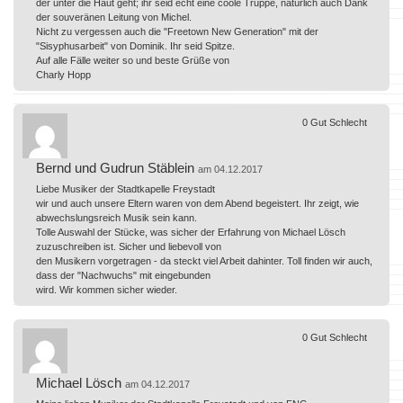
der unter die Haut geht; ihr seid echt eine coole Truppe, natürlich auch Dank
der souveränen Leitung von Michel.
Nicht zu vergessen auch die "Freetown New Generation" mit der
"Sisyphusarbeit" von Dominik. Ihr seid Spitze.
Auf alle Fälle weiter so und beste Grüße von
Charly Hopp
0
Gut
Schlecht
Bernd und Gudrun Stäblein
am 04.12.2017
Liebe Musiker der Stadtkapelle Freystadt
wir und auch unsere Eltern waren von dem Abend begeistert. Ihr zeigt, wie
abwechslungsreich Musik sein kann.
Tolle Auswahl der Stücke, was sicher der Erfahrung von Michael Lösch
zuzuschreiben ist. Sicher und liebevoll von
den Musikern vorgetragen - da steckt viel Arbeit dahinter. Toll finden wir auch,
dass der "Nachwuchs" mit eingebunden
wird. Wir kommen sicher wieder.
0
Gut
Schlecht
Michael Lösch
am 04.12.2017