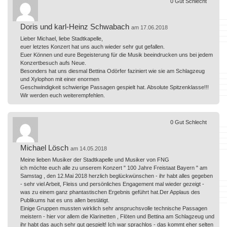
0
Gut
Schlecht
Doris und karl-Heinz Schwabach
am 17.06.2018
Lieber Michael, liebe Stadtkapelle,
euer letztes Konzert hat uns auch wieder sehr gut gefallen.
Euer Können und eure Begeisterung für die Musik beeindrucken uns bei jedem
Konzertbesuch aufs Neue.
Besonders hat uns diesmal Bettina Odörfer faziniert wie sie am Schlagzeug
und Xylophon mit einer enormen
Geschwindigkeit schwierige Passagen gespielt hat. Absolute Spitzenklasse!!!
Wir werden euch weiterempfehlen.
0
Gut
Schlecht
Michael Lösch
am 14.05.2018
Meine lieben Musiker der Stadtkapelle und Musiker von FNG
ich möchte euch alle zu unserem Konzert " 100 Jahre Freistaat Bayern " am
Samstag , den 12.Mai 2018 herzlich beglückwünschen - ihr habt alles gegeben
- sehr viel Arbeit, Fleiss und persönliches Engagement mal wieder gezeigt -
was zu einem ganz phantastischen Ergebnis geführt hat.Der Applaus des
Publikums hat es uns allen bestätigt.
Einige Gruppen mussten wirklich sehr anspruchsvolle technische Passagen
meistern - hier vor allem die Klarinetten , Flöten und Bettina am Schlagzeug und
ihr habt das auch sehr gut gespielt! Ich war sprachlos - das kommt eher selten