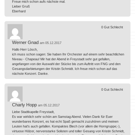
Freue mich schon aufs nächste mal.
Lieber Gruß
Eberhard
0
Gut
Schlecht
Werner Gnad
am 05.12.2017
Hallo Herr Lösch,
ich muss schon sagen: Sie haben Ihr Orchester auf einem sehr beachtlichen
Niveau - Chapeau! Mir hat der Abend in Freystadt sehr gut gefallen,
angefangen von der Auswahl der Stücke bis zum Auftritt von FNG und den
Gesangsdarbietungen der Kristin Schmidt. Ich freue mich schon auf das
nächste Konzert. Danke.
0
Gut
Schlecht
Charly Hopp
am 05.12.2017
Liebe Stadtkapelle Freystadt,
Es war wirklich sehr schön am Samstag Abend. Vielen Dank für Euer
wunderbares Konzert, es hat echt Spaß gemacht zuzuhören und meinen
Leuten hat's auch gefallen. Kompaktes Blech (vor allem die Horngruppe;-),
virtuose Hölzer, nervenstarke Solisten und toller Gesang von Kristin Schmidt,