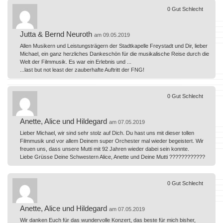
0
Gut
Schlecht
Jutta & Bernd Neuroth
am 09.05.2019
Allen Musikern und Leistungsträgern der Stadtkapelle Freystadt und Dir, lieber
Michael, ein ganz herzliches Dankeschön für die musikalische Reise durch die
Welt der Filmmusik. Es war ein Erlebnis und ...
...last but not least der zauberhafte Auftritt der FNG!
0
Gut
Schlecht
Anette, Alice und Hildegard
am 07.05.2019
Lieber Michael, wir sind sehr stolz auf Dich. Du hast uns mit dieser tollen
Filmmusik und vor allem Deinem super Orchester mal wieder begeistert. Wir
freuen uns, dass unsere Mutti mit 92 Jahren wieder dabei sein konnte.
Liebe Grüsse Deine Schwestern Alice, Anette und Deine Mutti ????????????
0
Gut
Schlecht
Anette, Alice und Hildegard
am 07.05.2019
Wir danken Euch für das wundervolle Konzert, das beste für mich bisher,