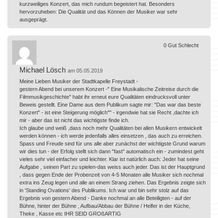
kurzweiliges Konzert, das mich rundum begeistert hat. Besonders
hervorzuheben: Die Qualität und das Können der Musiker war sehr
ausgeprägt.
0
Gut
Schlecht
Michael Lösch
am 05.05.2019
Meine Lieben Musiker der Stadtkapelle Freystadt -
gestern Abend bei unserem Konzert -" Eine Musikalische Zeitreise durch die
Filmmusikgeschichte" habt ihr erneut eure Qualitäten eindrucksvoll unter
Beweis gestellt. Eine Dame aus dem Publikum sagte mir: "Das war das beste
Konzert" - ist eine Steigerung möglich"" - irgendwie hat sie Recht ,dachte ich
mir - aber das ist nicht das wichtigste finde ich.
Ich glaube und weiß ,dass noch mehr Qualitäten bei allen Musikern entwickelt
werden können - ich werde jedenfalls alles einsetzen , das auch zu erreichen.
Spass und Freude sind für uns alle aber zunächst der wichtigste Grund warum
wir dies tun - der Erfolg stellt sich dann "fast" automatisch ein - zumindest geht
vieles sehr viel einfacher und leichter. Klar ist natürlich auch: Jeder hat seine
Aufgabe , seinen Part zu spielen-das weiss auch jeder. Das ist der Hauptgrund
, dass gegen Ende der Probenzeit von 4-5 Monaten alle Musiker sich nochmal
extra ins Zeug legen und alle an einem Strang ziehen. Das Ergebnis zeigte sich
in 'Standing Ovations' des Publikums. Ich war und bin sehr stolz auf das
Ergebnis von gestern Abend - Danke nochmal an alle Beteiligten - auf der
Bühne, hinter der Bühne , Aufbau/Abbau der Bühne / Helfer in der Küche,
Theke , Kasse etc IHR SEID GROßARTIG