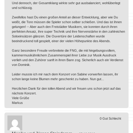
Und dennoch, der Gesamtklang wirkte sehr gut ausbalanciert, wohlüberlegt
und schlüssig.
Zweifellos hast Du einen großen Anteil an dieser Entwicklung, aber wie Du
weißt, die Tore müssen die Spieler schon selber schießen. Und das ist ihnen
gelungen! -- Aber auch den Freistädter Musikern, sie konnten durch ihren
perfekten Ansatz, ihre super Technik und ihre Nervenstärke in den zahlreichen
Soloeinsätzen glänzen. Die Ouvertüre der Leidenschaften wurde
beeindruckend toll gespielt, einer der vielen Höhepunkte des Abends.
Ganz besondere Freude verbreitete die FNG, die mit hingebungsvollem,
kammermusikähnlichem Zusammenspiel ihrer Liebe zur Musik Ausdruck
verlieh und den Zuhörer sanft in ihren Bann zog. Sicherlich auch ein Verdienst
von Dominik.
Leider musste ich mir nach dem Konzert von Sabine vorwerfen lassen, ihr
schon lange keine Blumen mehr geschenkt zu haben. Nun gut...
Herzlichen Dank für den tollen Abend und wir freuen uns schon jetzt auf das
nächste Konzert.
Viele Grüße
Markus
0
Gut
Schlecht