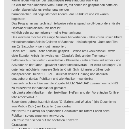
Meine lieben Musiker der Stadtkapelle Freystadt und von FNG
Es war für mich und viele vom Publikum, mit denen ich gesprochen hatte ein
runder abwechslungsreicher spannender
harmonischer und begeisternder Abend - das Publikum und ich waren
begeistert.
Das Programm war technisch teilweise sehr anspruchsvoll- besonders für die
Holzbläser und diesen Part habt ihr
wirklich sehr gut gemeistert - meine Hochachtung.
Des weiteren möchte ich einige Musiker hervorheben - allen voran unser Alfred
mit seinem tollen Solo in Children of Sanchez - einfach spitze ! Jutta und Tim
am Es Saxophon - sehr gut harmoniert !!
Daniel am 1.Horn - sehr sensibel gespielt - Bettina am Glockenspiel - wow ! -
viele Stunden Arbeit , ich weiss es - Claudia's Solo an der Trompete -
butterweich -- die Flöten - wunderbar - Klarinette - sehr schön und sicher - und
Salvador an der Oboe - gewohnt sicher und souverän - Ihr ward alle super. Zu
guter letzt möchte ich unsere Solistin Kristin Schmidt mein größtes Lob
aussprechen: Du bist SPITZE - du lebst deinen Gesang und dadurch
entzauberst du das Publikum und alle Musiker - wunderbar!
Eine sehr schöne Idee war die Zugabe FELIZ NAVIDAD zusammen mit FNG
zu musizieren.Ihr habt das toll gemacht.
Ich danke allen Musikern, den freiwilligen Helfern und den Vorständen für ihre
tolle Arbeit von A-Z.
Besonders gefreut hat mich dass "Of Sailors and Whales " (die Geschichte
von Mobby Dick ) mit Erzähler ( wunderbar
mit Herrn Dr. Palme) als spannende Geschichte mit rotem Faden beim
Publikum so gut angenommen wurde.
Ich freue mich schon auf die nächsten Konzerte.
Gratulation