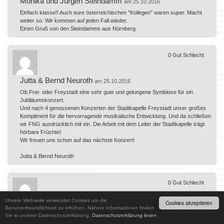
Monika und Jürgen Steindamm
am 25.10.2016
Einfach klasse!! Auch eure österreichischen "Kollegen" waren super. Macht
weiter so. Wir kommen auf jeden Fall wieder.
Einen Gruß von den Steindamms aus Nürnberg
0
Gut
Schlecht
Jutta & Bernd Neuroth
am 25.10.2016
Ob Frei- oder Freystadt eine sehr gute und gelungene Symbiose für ein
Jubiläumskonzert.
Und nach 4 genossenen Konzerten der Stadtkapelle Freystadt unser großes
Kompliment für die hervorragende musikalische Entwicklung. Und da schließen
wir FNG ausdrücklich mit ein. Die Arbeit mit dem Leiter der Stadtkapelle trägt
hörbare Früchte!
Wir freuen uns schon auf das nächste Konzert!
Jutta & Bernd Neuroth
0
Gut
Schlecht
Unsere Webseite verwendet Cookies um die
Cookies akzeptieren
Familie Wachsmann
Benutzerfreundlichkeit zu erhöhen. Nähere Informationen finden
am 24.10.2016
Sie in unserer Datenschutzerklärung.
Datenschutzerklärung lesen
Das Konzert war sehr gelungen. Die idee das Jubiläum mit der Stadtkappelle