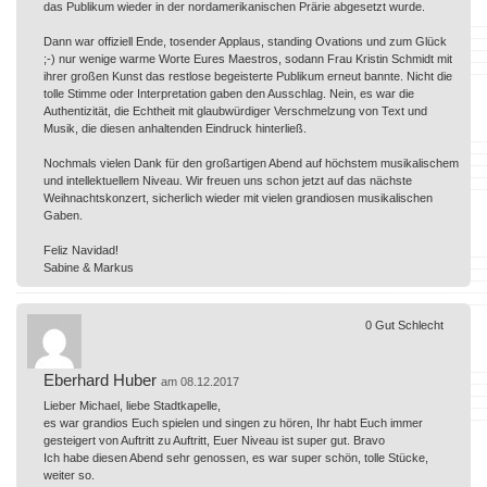
das Publikum wieder in der nordamerikanischen Prärie abgesetzt wurde.
Dann war offiziell Ende, tosender Applaus, standing Ovations und zum Glück
;-) nur wenige warme Worte Eures Maestros, sodann Frau Kristin Schmidt mit
ihrer großen Kunst das restlose begeisterte Publikum erneut bannte. Nicht die
tolle Stimme oder Interpretation gaben den Ausschlag. Nein, es war die
Authentizität, die Echtheit mit glaubwürdiger Verschmelzung von Text und
Musik, die diesen anhaltenden Eindruck hinterließ.
Nochmals vielen Dank für den großartigen Abend auf höchstem musikalischem
und intellektuellem Niveau. Wir freuen uns schon jetzt auf das nächste
Weihnachtskonzert, sicherlich wieder mit vielen grandiosen musikalischen
Gaben.
Feliz Navidad!
Sabine & Markus
0
Gut
Schlecht
Eberhard Huber
am 08.12.2017
Lieber Michael, liebe Stadtkapelle,
es war grandios Euch spielen und singen zu hören, Ihr habt Euch immer
gesteigert von Auftritt zu Auftritt, Euer Niveau ist super gut. Bravo
Ich habe diesen Abend sehr genossen, es war super schön, tolle Stücke,
weiter so.