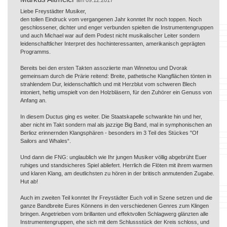
Liebe Freystädter Musiker,
den tollen Eindruck vom vergangenen Jahr konntet Ihr noch toppen. Noch
geschlossener, dichter und enger verbunden spielten die Instrumentengruppen
und auch Michael war auf dem Podest nicht musikalischer Leiter sondern
leidenschaftlicher Interpret des hochinteressanten, amerikanisch geprägten
Programms.
Bereits bei den ersten Takten assoziierte man Winnetou und Dvorak
gemeinsam durch die Prärie reitend: Breite, pathetische Klangflächen tönten in
strahlendem Dur, leidenschaftlich und mit Herzblut vom schweren Blech
intoniert, heftig umspielt von den Holzbläsern, für den Zuhörer ein Genuss von
Anfang an.
In diesem Ductus ging es weiter. Die Staatskapelle schwankte hin und her,
aber nicht im Takt sondern mal als jazzige Big Band, mal in symphonischen an
Berlioz erinnernden Klangsphären - besonders im 3 Teil des Stückes "Of
Sailors and Whales“.
Und dann die FNG: unglaublich wie Ihr jungen Musiker völlig abgebrüht Euer
ruhiges und standsicheres Spiel abliefert. Herrlich die Flöten mit ihrem warmen
und klaren Klang, am deutlichsten zu hören in der britisch anmutenden Zugabe.
Hut ab!
Auch im zweiten Teil konntet Ihr Freystädter Euch voll in Szene setzen und die
ganze Bandbreite Eures Könnens in den verschiedenen Genres zum Klingen
bringen. Angetrieben vom brillanten und effektvollen Schlagwerg glänzten alle
Instrumentengruppen, ehe sich mit dem Schlussstück der Kreis schloss, und