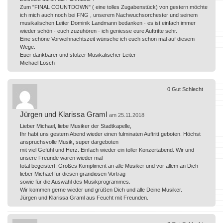
Zum "FINAL COUNTDOWN" ( eine tolles Zugabenstück) von gestern möchte
ich mich auch noch bei FNG , unserem Nachwuchsorchester und seinem
musikalischen Leiter Dominik Landmann bedanken - es ist einfach immer
wieder schön - euch zuzuhören - ich geniesse eure Auftritte sehr.
Eine schöne Vorweihnachtszeit wünsche ich euch schon mal auf diesem
Wege.
Euer dankbarer und stolzer Musikalischer Leiter
Michael Lösch
0
Gut
Schlecht
Jürgen und Klarissa Graml
am 25.11.2018
Lieber Michael, liebe Musiker der Stadtkapelle,
Ihr habt uns gestern Abend wieder einen fulminaten Auftritt geboten. Höchst
anspruchsvolle Musik, super dargeboten
mit viel Gefühl und Herz. Einfach wieder ein toller Konzertabend. Wir und
unsere Freunde waren wieder mal
total begeistert. Großes Kompliment an alle Musiker und vor allem an Dich
lieber Michael für diesen grandiosen Vortrag
sowie für die Auswahl des Musikprogrammes.
Wir kommen gerne wieder und grüßen Dich und alle Deine Musiker.
Jürgen und Klarissa Graml aus Feucht mit Freunden.