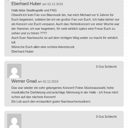
Eberhard Huber
am 02.12.2019
Hallo liebe Stadtkapelle und FNG
Obwohl ich kein Fan von Blasmusik bin, hat mich Michael vor 6 Jahren für
Euch begeistert, seitdem bin ich ein großer Fan von Euch. Ich habe bisher nur
ein Konzert von Euch verpasst. Auch das Herbstkonzert vor einer Woche war
der Hammer, ich war begeistert, Ihr seid wirklich spitze eine Freue Euch zu
sehen und zu hören ????
Auch Euer Nachwuchs ist auf dem richtigen Weg weiter so macht Ihr wirklich
toll.
Wünsche Euch allen eine schöne Adventszeit
Eberhard Huber
0
Gut
Schlecht
Werner Gnad
am 02.12.2019
Das war wieder ein sehr gelungenes Konzert! Feine Stückeauswahl, hohe
musikalische Darbietung und prächtige Stimmung in der Halle - ich freue mich
schon auf das nächste Konzert!
Ein Lob auch den erstaunlich guten Nachwuchsmusikern.
0
Gut
Schlecht