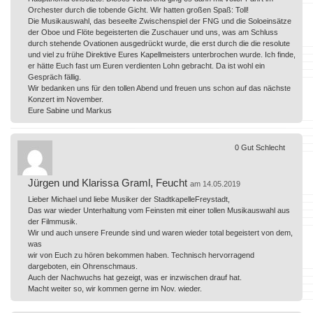
Orchester durch die tobende Gicht. Wir hatten großen Spaß: Toll!
Die Musikauswahl, das beseelte Zwischenspiel der FNG und die Soloeinsätze
der Oboe und Flöte begeisterten die Zuschauer und uns, was am Schluss
durch stehende Ovationen ausgedrückt wurde, die erst durch die die resolute
und viel zu frühe Direktive Eures Kapellmeisters unterbrochen wurde. Ich finde,
er hätte Euch fast um Euren verdienten Lohn gebracht. Da ist wohl ein
Gespräch fällig.
Wir bedanken uns für den tollen Abend und freuen uns schon auf das nächste
Konzert im November.
Eure Sabine und Markus
0
Gut
Schlecht
Jürgen und Klarissa Graml, Feucht
am 14.05.2019
Lieber Michael und liebe Musiker der StadtkapelleFreystadt,
Das war wieder Unterhaltung vom Feinsten mit einer tollen Musikauswahl aus
der Filmmusik.
Wir und auch unsere Freunde sind und waren wieder total begeistert von dem,
was
wir von Euch zu hören bekommen haben. Technisch hervorragend
dargeboten, ein Ohrenschmaus.
Auch der Nachwuchs hat gezeigt, was er inzwischen drauf hat.
Macht weiter so, wir kommen gerne im Nov. wieder.