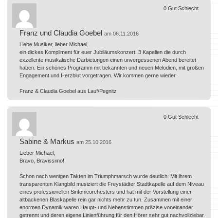
0
Gut
Schlecht
Franz und Claudia Goebel
am 06.11.2016
Liebe Musiker, lieber Michael,
ein dickes Kompliment für euer Jubiläumskonzert. 3 Kapellen die durch
exzellente musikalische Darbietungen einen unvergessenen Abend bereitet
haben. Ein schönes Programm mit bekannten und neuen Melodien, mit großen
Engagement und Herzblut vorgetragen. Wir kommen gerne wieder.
Franz & Claudia Goebel aus Lauf/Pegnitz
0
Gut
Schlecht
Sabine & Markus
am 25.10.2016
Lieber Michael,
Bravo, Bravissimo!
Schon nach wenigen Takten im Triumphmarsch wurde deutlich: Mit ihrem
transparenten Klangbild musiziert die Freystädter Stadtkapelle auf dem Niveau
eines professionellen Sinfonieorchesters und hat mit der Vorstellung einer
altbackenen Blaskapelle rein gar nichts mehr zu tun. Zusammen mit einer
enormen Dynamik waren Haupt- und Nebenstimmen präzise voneinander
getrennt und deren eigene Linienführung für den Hörer sehr gut nachvollziebar.