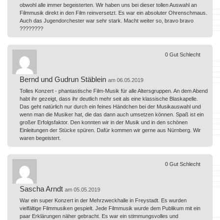
obwohl alle immer begeisterten. Wir haben uns bei dieser tollen Auswahl an
Filmmusik direkt in den Film reinversetzt. Es war ein absoluter Ohrenschmaus.
Auch das Jugendorchester war sehr stark. Macht weiter so, bravo bravo
????????
0
Gut
Schlecht
Bernd und Gudrun Stäblein
am 06.05.2019
Tolles Konzert - phantastische Film-Musik für alle Altersgruppen. An dem Abend
habt ihr gezeigt, dass ihr deutlich mehr seit als eine klassische Blaskapelle.
Das geht natürlich nur durch ein feines Händchen bei der Musikauswahl und
wenn man die Musiker hat, die das dann auch umsetzen können. Spaß ist ein
großer Erfolgsfaktor. Den konnten wir in der Musik und in den schönen
Einleitungen der Stücke spüren. Dafür kommen wir gerne aus Nürnberg. Wir
waren begeistert.
0
Gut
Schlecht
Sascha Arndt
am 05.05.2019
War ein super Konzert in der Mehrzweckhalle in Freystadt. Es wurden
vielfältige Filmmusiken gespielt. Jede Filmmusik wurde dem Publikum mit ein
paar Erklärungen näher gebracht. Es war ein stimmungsvolles und