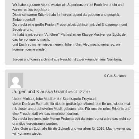
Wir haben gestern Abend wieder ein Superkonzert bei Euch live erlebt und
waren restlos begeistert.
Diese schweren Stücke habt ihr hervorragend dargeboten und gespielt.
Einfach genial!!
Da steckt eine große Portion Probenarbeit dahinter, mit viel Engagement und
Begeisterung.
Ihr habt ja mit eurem "Anführer" Michael einen Klasse-Musiker vor Euch, der
das hervorragend macht
und Euch zu immer wieder neuen Höhen führt. Also macht weiter so, wir
kommen gerne wieder.
Jürgen und Klarissa Graml aus Feucht mit zwei Freunden aus Nürnberg.
0
Gut
Schlecht
Jürgen und Klarissa Graml
am 04.12.2017
Lieber Michael, liebe Musiker der Stadtkapelle Freystadt,
vielen Dank an Euch alle für diesen großartigen Abend, den Ihr uns wieder mal
mit dieser anspruchsvollen Musik geboten habt. Für uns ein tolles Erlebnis und
eine Freude, daß wir das miterleben durften.
Da steckt bestimmt jede Menge Probenarbeit dahinter, sonst wäre das nicht so
grandios vorgetragen worden.
Alles Gute an Euch alle für die Zukunft und vor allem für 2018. Macht weiter so,
wir kommen wieder.