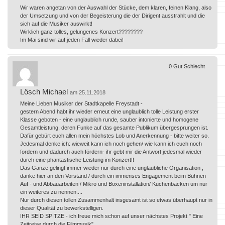
Wir waren angetan von der Auswahl der Stücke, dem klaren, feinen Klang, also
der Umsetzung und von der Begeisterung die der Dirigent ausstrahlt und die
sich auf die Musiker auswirkt!
Wirklich ganz tolles, gelungenes Konzert????????
Im Mai sind wir auf jeden Fall wieder dabei!
0
Gut
Schlecht
Lösch Michael
am 25.11.2018
Meine Lieben Musiker der Stadtkapelle Freystadt -
gestern Abend habt ihr wieder erneut eine unglaublich tolle Leistung erster
Klasse geboten - eine unglaublich runde, sauber intonierte und homogene
Gesamtleistung, deren Funke auf das gesamte Publikum übergesprungen ist.
Dafür gebürt euch allen mein höchstes Lob und Anerkennung - bitte weiter so.
Jedesmal denke ich: wieweit kann ich noch gehen/ wie kann ich euch noch
fordern und dadurch auch fördern- ihr gebt mir die Antwort jedesmal wieder
durch eine phantastische Leistung im Konzert!!
Das Ganze gelingt immer wieder nur durch eine unglaubliche Organisation ,
danke hier an den Vorstand / durch ein immenses Engagement beim Bühnen
Auf - und Abbauarbeiten / Mikro und Boxeninstallation/ Kuchenbacken um nur
ein weiteres zu nennen....
Nur durch diesen tollen Zusammenhalt insgesamt ist so etwas überhaupt nur in
dieser Qualität zu bewerkstelligen.
IHR SEID SPITZE - ich freue mich schon auf unser nächstes Projekt " Eine
Zeitreise durch die Filmmusik".