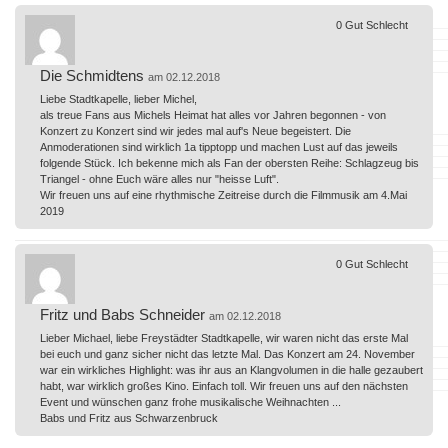
0
Gut
Schlecht
Die Schmidtens
am 02.12.2018
Liebe Stadtkapelle, lieber Michel,
als treue Fans aus Michels Heimat hat alles vor Jahren begonnen - von
Konzert zu Konzert sind wir jedes mal auf's Neue begeistert. Die
Anmoderationen sind wirklich 1a tipptopp und machen Lust auf das jeweils
folgende Stück. Ich bekenne mich als Fan der obersten Reihe: Schlagzeug bis
Triangel - ohne Euch wäre alles nur "heisse Luft".
Wir freuen uns auf eine rhythmische Zeitreise durch die Filmmusik am 4.Mai
2019
0
Gut
Schlecht
Fritz und Babs Schneider
am 02.12.2018
Lieber Michael, liebe Freystädter Stadtkapelle, wir waren nicht das erste Mal
bei euch und ganz sicher nicht das letzte Mal. Das Konzert am 24. November
war ein wirkliches Highlight: was ihr aus an Klangvolumen in die halle gezaubert
habt, war wirklich großes Kino. Einfach toll. Wir freuen uns auf den nächsten
Event und wünschen ganz frohe musikalische Weihnachten ...
Babs und Fritz aus Schwarzenbruck