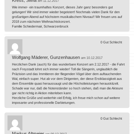
Kress, Silvia
am 11.12.2017
Wie immer- ein traumhaftes Konzert, dieses Jahr ganz besonders gut
gelungen! Wir sind immer wieder begeistert! Nochmals vielen Dank für den
großartigen Abend auf höchstem musikalischem Niveau!! Wir freuen uns auf
2018 zum nächsten Weihnachtskonzert.
Familie Schiedermair, Schwarzenbruck
0
Gut
Schlecht
Wolfgang Mäderer, Gunzenhausen
am 10.12.2017
Herzlichen Dank (auch) für das wunderbare Konzert am 2.12.2017 - die Fahrt
nach Freystadt lohnt sich immer wieder! Toll die Sängerin, unglaublich die
Präzision und das Immitieren der fliegenden Vögel über dem auftauchenden
Wal, einfach super. Hut ab vor dem Dirigenten, der diese Erstklassigkeit aus
dem Ensemble quasi heraussaugt und die Höchstleistungen herauskitzelt.
Schade war nur, daß die Notenständer so hoch stehen, daß man die Akteure
gar nicht richtig in Aktion miterleben kann.
Herzliche Grüße und weiterhin viel Erfolg, ich freue mich schon auf weitere
imposante und professionelle Darbietungen.
0
Gut
Schlecht
Markus Altmeier
am 09.12.2017