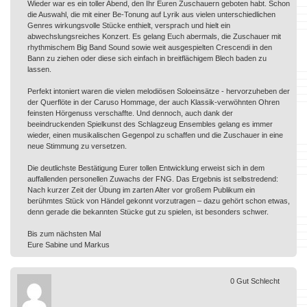
Wieder war es ein toller Abend, den Ihr Euren Zuschauern geboten habt. Schon
die Auswahl, die mit einer Be-Tonung auf Lyrik aus vielen unterschiedlichen
Genres wirkungsvolle Stücke enthielt, versprach und hielt ein
abwechslungsreiches Konzert. Es gelang Euch abermals, die Zuschauer mit
rhythmischem Big Band Sound sowie weit ausgespielten Crescendi in den
Bann zu ziehen oder diese sich einfach in breitflächigem Blech baden zu
lassen.
Perfekt intoniert waren die vielen melodiösen Soloeinsätze - hervorzuheben der
der Querflöte in der Caruso Hommage, der auch Klassik-verwöhnten Ohren
feinsten Hörgenuss verschaffte. Und dennoch, auch dank der
beeindruckenden Spielkunst des Schlagzeug Ensembles gelang es immer
wieder, einen musikalischen Gegenpol zu schaffen und die Zuschauer in eine
neue Stimmung zu versetzen.
Die deutlichste Bestätigung Eurer tollen Entwicklung erweist sich in dem
auffallenden personellen Zuwachs der FNG. Das Ergebnis ist selbstredend:
Nach kurzer Zeit der Übung im zarten Alter vor großem Publikum ein
berühmtes Stück von Händel gekonnt vorzutragen – dazu gehört schon etwas,
denn gerade die bekannten Stücke gut zu spielen, ist besonders schwer.
Bis zum nächsten Mal
Eure Sabine und Markus
0
Gut
Schlecht