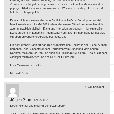
Zusammenstellung des Programms - den vielen bekannten Melodien und den
peppigen Rhythmen vom amerikanischen Weihnachtsmedley - Fazit: der Mix
hat allen sehr gut gefallen.
Es war nicht nur ein wunderbarer Anblick von FNG mit fast doppelt so viel
Musikern wie noch im Mai 2019 - dank der neuen Bläserklasse- es hat sich
auch unglaublich viel beim Klang und Intonation verbessert - hier ein großer
Dank an Dominik Landmann , dem Leiter von FNG. Ihr habt ganz toll gespielt -
ein überschwenglicher Applaus bestätigte das.
Ein sehr großer Dank gilt natürlich allen fleissigen Helfern in der Küche/ Aufbau
und Abbau der Bühnenteile/ dem Herrichten vom Büffet und viele andere ..
Nochmal mein großer Dank an euch alle - bleibt der Musik treu - es ist ein sehr
wichtiger musikalischer und sozialer Halt für uns alle.
Euer Musikalischer Leiter
Michael Lösch
0
Gut
Schlecht
Jürgen Graml
am 25.11.2019
Lieber Michael und Musiker der Stadtkapelle,
am SA 23.11. waren wir wieder bei Eurem Konzert. Es hat uns wieder super