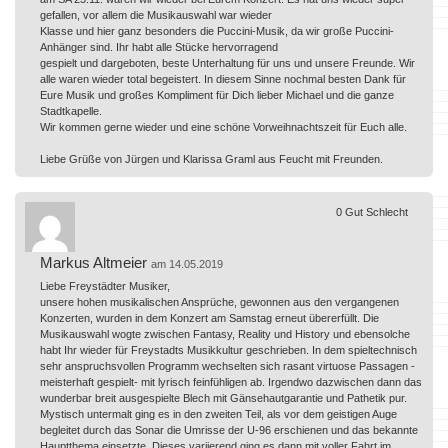
gefallen, vor allem die Musikauswahl war wieder
Klasse und hier ganz besonders die Puccini-Musik, da wir große Puccini-
Anhänger sind. Ihr habt alle Stücke hervorragend
gespielt und dargeboten, beste Unterhaltung für uns und unsere Freunde. Wir
alle waren wieder total begeistert. In diesem Sinne nochmal besten Dank für
Eure Musik und großes Kompliment für Dich lieber Michael und die ganze
Stadtkapelle.
Wir kommen gerne wieder und eine schöne Vorweihnachtszeit für Euch alle.
Liebe Grüße von Jürgen und Klarissa Graml aus Feucht mit Freunden.
0
Gut
Schlecht
Markus Altmeier
am 14.05.2019
Liebe Freystädter Musiker,
unsere hohen musikalischen Ansprüche, gewonnen aus den vergangenen
Konzerten, wurden in dem Konzert am Samstag erneut übererfüllt. Die
Musikauswahl wogte zwischen Fantasy, Reality und History und ebensolche
habt Ihr wieder für Freystadts Musikkultur geschrieben. In dem spieltechnisch
sehr anspruchsvollen Programm wechselten sich rasant virtuose Passagen -
meisterhaft gespielt- mit lyrisch feinfühligen ab. Irgendwo dazwischen dann das
wunderbar breit ausgespielte Blech mit Gänsehautgarantie und Pathetik pur.
Mystisch untermalt ging es in den zweiten Teil, als vor dem geistigen Auge
begleitet durch das Sonar die Umrisse der U-96 erschienen und das bekannte
Hauptthema einsetzte. Dieses variierend ging es dann mit voller Fahrt im