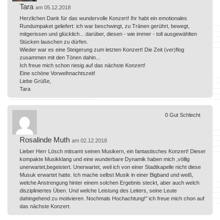
Tara
am 05.12.2018
Herzlichen Dank für das wundervolle Konzert! Ihr habt ein emotionales
Rundumpaket geliefert: ich war beschwingt, zu Tränen gerührt, bewegt,
mitgerissen und glücklich... darüber, diesen - wie immer - toll ausgewählten
Stücken lauschen zu dürfen.
Wieder war es eine Steigerung zum letzten Konzert! Die Zeit (ver)flog
zusammen mit den Tönen dahin...
Ich freue mich schon riesig auf das nächste Konzert!
Eine schöne Vorweihnachtszeit!
Liebe Grüße,
Tara
0
Gut
Schlecht
Rosalinde Muth
am 02.12.2018
Lieber Herr Lösch mitsamt seinen Musikern, ein fantastisches Konzert! Dieser
kompakte Musikklang und eine wunderbare Dynamik haben mich ,völlig
unerwartet,begeistert. Unerwartet, weil ich von einer Stadtkapelle nicht diese
Musuk erwartet hatte. Ich mache selbst Musik in einer Bigband und weiß,
welche Anstrengung hinter einem solchen Ergebnis steckt, aber auch welch
diszipliniertes Üben. Und welche Leistung des Leiters, seine Leute
dahingehend zu motivieren. Nochmals Hochachtung!° ich freue mich chon auf
das nächste Konzert.