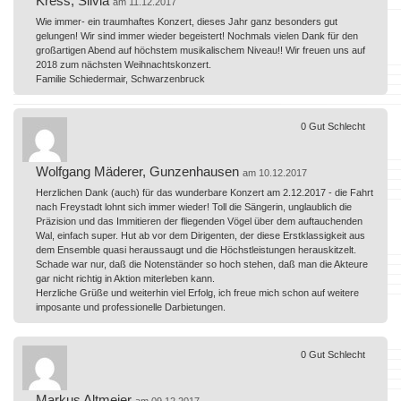
Kress, Silvia
am 11.12.2017
Wie immer- ein traumhaftes Konzert, dieses Jahr ganz besonders gut
gelungen! Wir sind immer wieder begeistert! Nochmals vielen Dank für den
großartigen Abend auf höchstem musikalischem Niveau!! Wir freuen uns auf
2018 zum nächsten Weihnachtskonzert.
Familie Schiedermair, Schwarzenbruck
0
Gut
Schlecht
Wolfgang Mäderer, Gunzenhausen
am 10.12.2017
Herzlichen Dank (auch) für das wunderbare Konzert am 2.12.2017 - die Fahrt
nach Freystadt lohnt sich immer wieder! Toll die Sängerin, unglaublich die
Präzision und das Immitieren der fliegenden Vögel über dem auftauchenden
Wal, einfach super. Hut ab vor dem Dirigenten, der diese Erstklassigkeit aus
dem Ensemble quasi heraussaugt und die Höchstleistungen herauskitzelt.
Schade war nur, daß die Notenständer so hoch stehen, daß man die Akteure
gar nicht richtig in Aktion miterleben kann.
Herzliche Grüße und weiterhin viel Erfolg, ich freue mich schon auf weitere
imposante und professionelle Darbietungen.
0
Gut
Schlecht
Markus Altmeier
am 09.12.2017