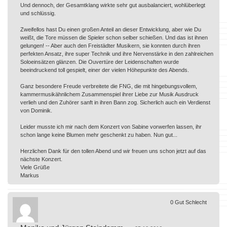
Und dennoch, der Gesamtklang wirkte sehr gut ausbalanciert, wohlüberlegt
und schlüssig.
Zweifellos hast Du einen großen Anteil an dieser Entwicklung, aber wie Du
weißt, die Tore müssen die Spieler schon selber schießen. Und das ist ihnen
gelungen! -- Aber auch den Freistädter Musikern, sie konnten durch ihren
perfekten Ansatz, ihre super Technik und ihre Nervenstärke in den zahlreichen
Soloeinsätzen glänzen. Die Ouvertüre der Leidenschaften wurde
beeindruckend toll gespielt, einer der vielen Höhepunkte des Abends.
Ganz besondere Freude verbreitete die FNG, die mit hingebungsvollem,
kammermusikähnlichem Zusammenspiel ihrer Liebe zur Musik Ausdruck
verlieh und den Zuhörer sanft in ihren Bann zog. Sicherlich auch ein Verdienst
von Dominik.
Leider musste ich mir nach dem Konzert von Sabine vorwerfen lassen, ihr
schon lange keine Blumen mehr geschenkt zu haben. Nun gut...
Herzlichen Dank für den tollen Abend und wir freuen uns schon jetzt auf das
nächste Konzert.
Viele Grüße
Markus
0
Gut
Schlecht