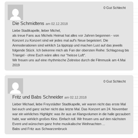
0
Gut
Schlecht
Die Schmidtens
am 02.12.2018
Liebe Stadtkapelle, lieber Michel,
als treue Fans aus Michels Heimat hat alles vor Jahren begonnen - von
Konzert zu Konzert sind wir jedes mal auf's Neue begeistert. Die
Anmoderationen sind wirklich 1a tipptopp und machen Lust auf das jeweils
folgende Stück. Ich bekenne mich als Fan der obersten Reihe: Schlagzeug bis
Triangel - ohne Euch wäre alles nur "heisse Luft".
Wir freuen uns auf eine rhythmische Zeitreise durch die Filmmusik am 4.Mai
2019
0
Gut
Schlecht
Fritz und Babs Schneider
am 02.12.2018
Lieber Michael, liebe Freystädter Stadtkapelle, wir waren nicht das erste Mal
bei euch und ganz sicher nicht das letzte Mal. Das Konzert am 24. November
war ein wirkliches Highlight: was ihr aus an Klangvolumen in die halle gezaubert
habt, war wirklich großes Kino. Einfach toll. Wir freuen uns auf den nächsten
Event und wünschen ganz frohe musikalische Weihnachten ...
Babs und Fritz aus Schwarzenbruck