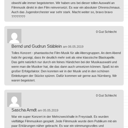
obwohl alle immer begeisterten. Wir haben uns bei dieser tollen Auswahl an
Filmmusik direkt in den Film reinversetzt. Es war ein absoluter Ohrenschmaus.
Auch das Jugendorchester war sehr stark. Macht weiter so, bravo bravo
????????
0
Gut
Schlecht
Bernd und Gudrun Stäblein
am 06.05.2019
Tolles Konzert - phantastische Film-Musik für alle Altersgruppen. An dem Abend
habt ihr gezeigt, dass ihr deutlich mehr seit als eine klassische Blaskapelle.
Das geht natürlich nur durch ein feines Händchen bei der Musikauswahl und
wenn man die Musiker hat, die das dann auch umsetzen können. Spaß ist ein
großer Erfolgsfaktor. Den konnten wir in der Musik und in den schönen
Einleitungen der Stücke spüren. Dafür kommen wir gerne aus Nürnberg. Wir
waren begeistert.
0
Gut
Schlecht
Sascha Arndt
am 05.05.2019
War ein super Konzert in der Mehrzweckhalle in Freystadt. Es wurden
vielfältige Filmmusiken gespielt. Jede Filmmusik wurde dem Publikum mit ein
paar Erklärungen näher gebracht. Es war ein stimmungsvolles und