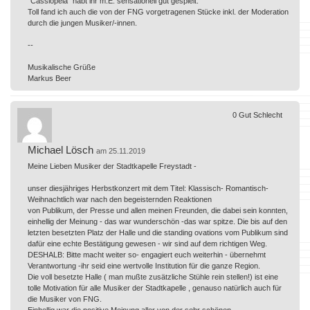
"Cassiopeia" habt ihr m.E. sensationell gut gespielt.
Toll fand ich auch die von der FNG vorgetragenen Stücke inkl. der Moderation
durch die jungen Musiker/-innen.
--
Musikalische Grüße
Markus Beer
0
Gut
Schlecht
Michael Lösch
am 25.11.2019
Meine Lieben Musiker der Stadtkapelle Freystadt -
unser diesjähriges Herbstkonzert mit dem Titel: Klassisch- Romantisch-
Weihnachtlich war nach den begeisternden Reaktionen
von Publikum, der Presse und allen meinen Freunden, die dabei sein konnten,
einhellig der Meinung - das war wunderschön -das war spitze. Die bis auf den
letzten besetzten Platz der Halle und die standing ovations vom Publikum sind
dafür eine echte Bestätigung gewesen - wir sind auf dem richtigen Weg.
DESHALB: Bitte macht weiter so- engagiert euch weiterhin - übernehmt
Verantwortung -ihr seid eine wertvolle Institution für die ganze Region.
Die voll besetzte Halle ( man mußte zusätzliche Stühle rein stellen!) ist eine
tolle Motivation für alle Musiker der Stadtkapelle , genauso natürlich auch für
die Musiker von FNG.
Einhellig war die positive Meinung aller von der sehr schönen