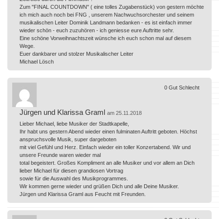
Zum "FINAL COUNTDOWN" ( eine tolles Zugabenstück) von gestern möchte
ich mich auch noch bei FNG , unserem Nachwuchsorchester und seinem
musikalischen Leiter Dominik Landmann bedanken - es ist einfach immer
wieder schön - euch zuzuhören - ich geniesse eure Auftritte sehr.
Eine schöne Vorweihnachtszeit wünsche ich euch schon mal auf diesem
Wege.
Euer dankbarer und stolzer Musikalischer Leiter
Michael Lösch
0
Gut
Schlecht
Jürgen und Klarissa Graml
am 25.11.2018
Lieber Michael, liebe Musiker der Stadtkapelle,
Ihr habt uns gestern Abend wieder einen fulminaten Auftritt geboten. Höchst
anspruchsvolle Musik, super dargeboten
mit viel Gefühl und Herz. Einfach wieder ein toller Konzertabend. Wir und
unsere Freunde waren wieder mal
total begeistert. Großes Kompliment an alle Musiker und vor allem an Dich
lieber Michael für diesen grandiosen Vortrag
sowie für die Auswahl des Musikprogrammes.
Wir kommen gerne wieder und grüßen Dich und alle Deine Musiker.
Jürgen und Klarissa Graml aus Feucht mit Freunden.