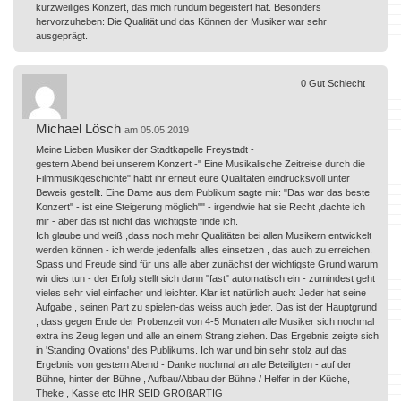
kurzweiliges Konzert, das mich rundum begeistert hat. Besonders
hervorzuheben: Die Qualität und das Können der Musiker war sehr
ausgeprägt.
0
Gut
Schlecht
Michael Lösch
am 05.05.2019
Meine Lieben Musiker der Stadtkapelle Freystadt -
gestern Abend bei unserem Konzert -" Eine Musikalische Zeitreise durch die
Filmmusikgeschichte" habt ihr erneut eure Qualitäten eindrucksvoll unter
Beweis gestellt. Eine Dame aus dem Publikum sagte mir: "Das war das beste
Konzert" - ist eine Steigerung möglich"" - irgendwie hat sie Recht ,dachte ich
mir - aber das ist nicht das wichtigste finde ich.
Ich glaube und weiß ,dass noch mehr Qualitäten bei allen Musikern entwickelt
werden können - ich werde jedenfalls alles einsetzen , das auch zu erreichen.
Spass und Freude sind für uns alle aber zunächst der wichtigste Grund warum
wir dies tun - der Erfolg stellt sich dann "fast" automatisch ein - zumindest geht
vieles sehr viel einfacher und leichter. Klar ist natürlich auch: Jeder hat seine
Aufgabe , seinen Part zu spielen-das weiss auch jeder. Das ist der Hauptgrund
, dass gegen Ende der Probenzeit von 4-5 Monaten alle Musiker sich nochmal
extra ins Zeug legen und alle an einem Strang ziehen. Das Ergebnis zeigte sich
in 'Standing Ovations' des Publikums. Ich war und bin sehr stolz auf das
Ergebnis von gestern Abend - Danke nochmal an alle Beteiligten - auf der
Bühne, hinter der Bühne , Aufbau/Abbau der Bühne / Helfer in der Küche,
Theke , Kasse etc IHR SEID GROßARTIG