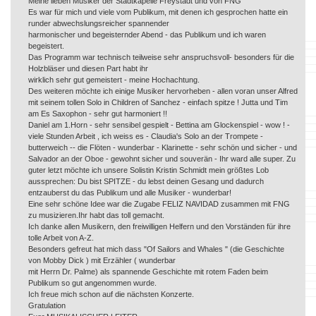
Meine lieben Musiker der Stadtkapelle Freystadt und von FNG
Es war für mich und viele vom Publikum, mit denen ich gesprochen hatte ein
runder abwechslungsreicher spannender
harmonischer und begeisternder Abend - das Publikum und ich waren
begeistert.
Das Programm war technisch teilweise sehr anspruchsvoll- besonders für die
Holzbläser und diesen Part habt ihr
wirklich sehr gut gemeistert - meine Hochachtung.
Des weiteren möchte ich einige Musiker hervorheben - allen voran unser Alfred
mit seinem tollen Solo in Children of Sanchez - einfach spitze ! Jutta und Tim
am Es Saxophon - sehr gut harmoniert !!
Daniel am 1.Horn - sehr sensibel gespielt - Bettina am Glockenspiel - wow ! -
viele Stunden Arbeit , ich weiss es - Claudia's Solo an der Trompete -
butterweich -- die Flöten - wunderbar - Klarinette - sehr schön und sicher - und
Salvador an der Oboe - gewohnt sicher und souverän - Ihr ward alle super. Zu
guter letzt möchte ich unsere Solistin Kristin Schmidt mein größtes Lob
aussprechen: Du bist SPITZE - du lebst deinen Gesang und dadurch
entzauberst du das Publikum und alle Musiker - wunderbar!
Eine sehr schöne Idee war die Zugabe FELIZ NAVIDAD zusammen mit FNG
zu musizieren.Ihr habt das toll gemacht.
Ich danke allen Musikern, den freiwilligen Helfern und den Vorständen für ihre
tolle Arbeit von A-Z.
Besonders gefreut hat mich dass "Of Sailors and Whales " (die Geschichte
von Mobby Dick ) mit Erzähler ( wunderbar
mit Herrn Dr. Palme) als spannende Geschichte mit rotem Faden beim
Publikum so gut angenommen wurde.
Ich freue mich schon auf die nächsten Konzerte.
Gratulation