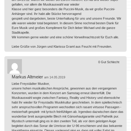
gefallen, vor allem die Musikauswahl war wieder
Klasse und hier ganz besonders die Puccini-Musik, da wir große Puccini-
Anhänger sind. Ihr habt alle Stücke hervorragend
gespielt und dargeboten, beste Unterhaltung für uns und unsere Freunde. Wir
alle waren wieder total begeistert. In diesem Sinne nochmal besten Dank für
Eure Musik und großes Kompliment für Dich lieber Michael und die ganze
Stadtkapelle.
Wir kommen gerne wieder und eine schöne Vorweihnachtszeit für Euch alle.
Liebe Grüße von Jürgen und Klarissa Graml aus Feucht mit Freunden.
0
Gut
Schlecht
Markus Altmeier
am 14.05.2019
Liebe Freystädter Musiker,
unsere hohen musikalischen Ansprüche, gewonnen aus den vergangenen
Konzerten, wurden in dem Konzert am Samstag erneut übererfüllt. Die
Musikauswahl wogte zwischen Fantasy, Reality und History und ebensolche
habt Ihr wieder für Freystadts Musikkultur geschrieben. In dem spieltechnisch
sehr anspruchsvollen Programm wechselten sich rasant virtuose Passagen -
meisterhaft gespielt- mit lyrisch feinfühligen ab. Irgendwo dazwischen dann das
wunderbar breit ausgespielte Blech mit Gänsehautgarantie und Pathetik pur.
Mystisch untermalt ging es in den zweiten Teil, als vor dem geistigen Auge
begleitet durch das Sonar die Umrisse der U-96 erschienen und das bekannte
Hauptthema einsetzte. Dieses variierend ging es dann mit voller Fahrt im