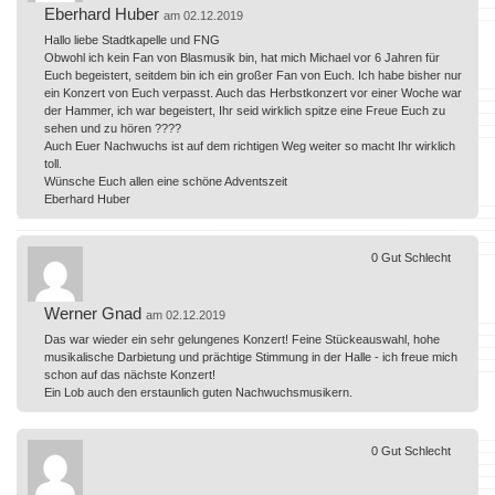
Eberhard Huber
am 02.12.2019
Hallo liebe Stadtkapelle und FNG
Obwohl ich kein Fan von Blasmusik bin, hat mich Michael vor 6 Jahren für
Euch begeistert, seitdem bin ich ein großer Fan von Euch. Ich habe bisher nur
ein Konzert von Euch verpasst. Auch das Herbstkonzert vor einer Woche war
der Hammer, ich war begeistert, Ihr seid wirklich spitze eine Freue Euch zu
sehen und zu hören ????
Auch Euer Nachwuchs ist auf dem richtigen Weg weiter so macht Ihr wirklich
toll.
Wünsche Euch allen eine schöne Adventszeit
Eberhard Huber
0
Gut
Schlecht
Werner Gnad
am 02.12.2019
Das war wieder ein sehr gelungenes Konzert! Feine Stückeauswahl, hohe
musikalische Darbietung und prächtige Stimmung in der Halle - ich freue mich
schon auf das nächste Konzert!
Ein Lob auch den erstaunlich guten Nachwuchsmusikern.
0
Gut
Schlecht