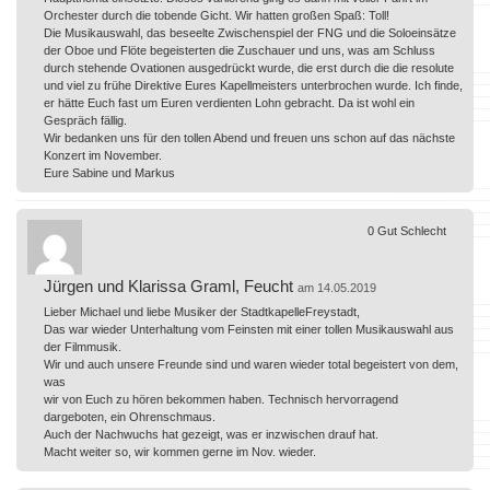
Orchester durch die tobende Gicht. Wir hatten großen Spaß: Toll!
Die Musikauswahl, das beseelte Zwischenspiel der FNG und die Soloeinsätze
der Oboe und Flöte begeisterten die Zuschauer und uns, was am Schluss
durch stehende Ovationen ausgedrückt wurde, die erst durch die die resolute
und viel zu frühe Direktive Eures Kapellmeisters unterbrochen wurde. Ich finde,
er hätte Euch fast um Euren verdienten Lohn gebracht. Da ist wohl ein
Gespräch fällig.
Wir bedanken uns für den tollen Abend und freuen uns schon auf das nächste
Konzert im November.
Eure Sabine und Markus
0
Gut
Schlecht
Jürgen und Klarissa Graml, Feucht
am 14.05.2019
Lieber Michael und liebe Musiker der StadtkapelleFreystadt,
Das war wieder Unterhaltung vom Feinsten mit einer tollen Musikauswahl aus
der Filmmusik.
Wir und auch unsere Freunde sind und waren wieder total begeistert von dem,
was
wir von Euch zu hören bekommen haben. Technisch hervorragend
dargeboten, ein Ohrenschmaus.
Auch der Nachwuchs hat gezeigt, was er inzwischen drauf hat.
Macht weiter so, wir kommen gerne im Nov. wieder.