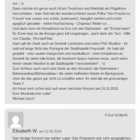
vor. ;-))
Dann möchte ich gerne noch Uli am Tenorhorn und Reinhold am Flügelhorn
hervorheben - euer Solo bei der wunderschönen neuen Polka "Von Freund zu
Freund" war sowas von schön, butterweich, klanglich perfekt und schön
agogisch gestaltet - meine Hochachtung - Chapeau! Weiter so ....
Und dann noch ein Kompliment an Eva von den Klarinetten - als "Ersatzmann"
für Erwin hast du die Ansage ganz toll vorgetragen , auch dank der Text - Hilfe
von Claudia , Piccolo/Flöte.
Dann gilt der Dank auch an Dominik Landmann und seine FNG Musiker - ihr
seid auf lange Sicht das Rückgrat der Stadtkapelle Freystadt - ihr habt toll
gespielt - sehr sauber klangschön und musikalisch - mein Kompliment an
Dominik für deine tolle Arbeit, die bestimmt Spass machen muss, auch wenn
immer wieder Musiker in die Stadtkapelle "verschwinden". :-))
Zum Schluss auch noch eine Dank an den Vorstand / die Notenwarte /
Bühnenaufbau/Bühnenabbau / die vielen helfenden Hände im Background ,
ohne die das ganze gar nicht zu schaffen wäre. Ihr seid alle ein grossartiges
Team !!
Ich freue mich schon jetzt auf unser nächstes Konzert am 24.11.2018
Euer Musikalischer Leiter
Michael Lösch
0
Gut
Schlecht
Elisabeth W.
am 12.05.2018
Das heutige Konzert war wieder super. Das Programm war sehr ausgeglichen.