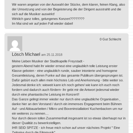
Wir waren angetan von der Auswahl der Stücke, dem klaren, feinen Klang, also
der Umsetzung und von der Begeisterung die der Dirigent ausstrahlt und die
sich auf die Musiker auswirkt!
Wirklich ganz tolles, gelungenes Konzert????????
Im Mai sind wir auf jeden Fall wieder dabei!
0
Gut
Schlecht
Lösch Michael
am 25.11.2018
Meine Lieben Musiker der Stadtkapelle Freystadt -
gestern Abend habt ihr wieder erneut eine unglaublich tolle Leistung erster
Klasse geboten - eine unglaublich runde, sauber intonierte und homogene
Gesamtleistung, deren Funke auf das gesamte Publikum übergesprungen ist.
Dafür gebürt euch allen mein höchstes Lob und Anerkennung - bitte weiter so.
Jedesmal denke ich: wieweit kann ich noch gehen/ wie kann ich euch noch
fordern und dadurch auch fördern- ihr gebt mir die Antwort jedesmal wieder
durch eine phantastische Leistung im Konzert!!
Das Ganze gelingt immer wieder nur durch eine unglaubliche Organisation ,
danke hier an den Vorstand / durch ein immenses Engagement beim Bühnen
Auf - und Abbauarbeiten / Mikro und Boxeninstallation/ Kuchenbacken um nur
ein weiteres zu nennen....
Nur durch diesen tollen Zusammenhalt insgesamt ist so etwas überhaupt nur in
dieser Qualität zu bewerkstelligen.
IHR SEID SPITZE - ich freue mich schon auf unser nächstes Projekt " Eine
Zeitreise durch die Filmmusik".