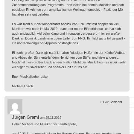
Zusammenstellung des Programms - den vielen bekannten Melodien und den
peppigen Rhythmen vom amerikanischen Weihnachtsmedley - Fazit: der Mix
hat allen sehr gut gefallen.
Es war nicht nur ein wunderbarer Anblick von FNG mit fast doppelt so viel
Musikern wie noch im Mai 2019 - dank der neuen Bläserklasse- es hat sich
auch unglaublich viel beim Klang und Intonation verbessert - hier ein großer
Dank an Dominik Landmann , dem Leiter von FNG. Ihr habt ganz toll gespielt -
ein überschwenglicher Applaus bestätigte das.
Ein sehr großer Dank gilt natürlich allen fleissigen Helfern in der Küche/ Aufbau
und Abbau der Bühnenteile/ dem Herrichten vom Büffet und viele andere ..
Nochmal mein großer Dank an euch alle - bleibt der Musik treu - es ist ein sehr
wichtiger musikalischer und sozialer Halt für uns alle.
Euer Musikalischer Leiter
Michael Lösch
0
Gut
Schlecht
Jürgen Graml
am 25.11.2019
Lieber Michael und Musiker der Stadtkapelle,
am SA 23.11. waren wir wieder bei Eurem Konzert. Es hat uns wieder super