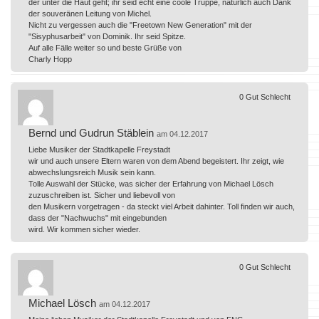
der unter die Haut geht; ihr seid echt eine coole Truppe, natürlich auch Dank
der souveränen Leitung von Michel.
Nicht zu vergessen auch die "Freetown New Generation" mit der
"Sisyphusarbeit" von Dominik. Ihr seid Spitze.
Auf alle Fälle weiter so und beste Grüße von
Charly Hopp
0
Gut
Schlecht
Bernd und Gudrun Stäblein
am 04.12.2017
Liebe Musiker der Stadtkapelle Freystadt
wir und auch unsere Eltern waren von dem Abend begeistert. Ihr zeigt, wie
abwechslungsreich Musik sein kann.
Tolle Auswahl der Stücke, was sicher der Erfahrung von Michael Lösch
zuzuschreiben ist. Sicher und liebevoll von
den Musikern vorgetragen - da steckt viel Arbeit dahinter. Toll finden wir auch,
dass der "Nachwuchs" mit eingebunden
wird. Wir kommen sicher wieder.
0
Gut
Schlecht
Michael Lösch
am 04.12.2017