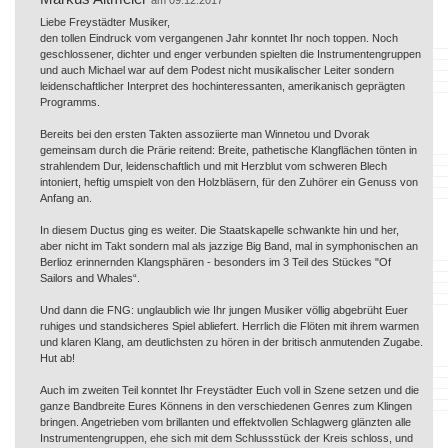
Liebe Freystädter Musiker,
den tollen Eindruck vom vergangenen Jahr konntet Ihr noch toppen. Noch
geschlossener, dichter und enger verbunden spielten die Instrumentengruppen
und auch Michael war auf dem Podest nicht musikalischer Leiter sondern
leidenschaftlicher Interpret des hochinteressanten, amerikanisch geprägten
Programms.
Bereits bei den ersten Takten assoziierte man Winnetou und Dvorak
gemeinsam durch die Prärie reitend: Breite, pathetische Klangflächen tönten in
strahlendem Dur, leidenschaftlich und mit Herzblut vom schweren Blech
intoniert, heftig umspielt von den Holzbläsern, für den Zuhörer ein Genuss von
Anfang an.
In diesem Ductus ging es weiter. Die Staatskapelle schwankte hin und her,
aber nicht im Takt sondern mal als jazzige Big Band, mal in symphonischen an
Berlioz erinnernden Klangsphären - besonders im 3 Teil des Stückes "Of
Sailors and Whales“.
Und dann die FNG: unglaublich wie Ihr jungen Musiker völlig abgebrüht Euer
ruhiges und standsicheres Spiel abliefert. Herrlich die Flöten mit ihrem warmen
und klaren Klang, am deutlichsten zu hören in der britisch anmutenden Zugabe.
Hut ab!
Auch im zweiten Teil konntet Ihr Freystädter Euch voll in Szene setzen und die
ganze Bandbreite Eures Könnens in den verschiedenen Genres zum Klingen
bringen. Angetrieben vom brillanten und effektvollen Schlagwerg glänzten alle
Instrumentengruppen, ehe sich mit dem Schlussstück der Kreis schloss, und