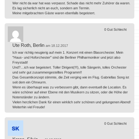
Wer nicht da war hat was verpasst. Schade das nicht mehr Zuhörer da waren.
Es lag sicherlich nicht an euch, sondern am Termin.
Meine mitgebrachten Gäste waren ebenfalls begeistert.
0
Gut
Schlecht
Ute Roth, Berlin
am 18.12.2017
Ich war richtig neugierig auf mein 1. Konzert mit einen Blasorchester. Mein
"Haus- und Hoforchester" sind die Berliner Philharmoniker und jetzt also
Freystadt!
Und?....ich war begeistert. Toller Dirigent(!!!), tolle Sängerin, tolles Orchester
und sehr gut zusammengestelltes Programm!!
Das Gesamtkonzept stimmte, die Zeit verging wie im Flug. Gabriellas Song ist
seit dem ein Ohrwurm.
Wenn es überhaupt was zu verbessern gibt, dann eventuell die Location. Es
wäre schöner auf einer Ebene mit den Musikern zu sitzen, oder die Höhe der
Notenständer zu ändern.
Vielen herzlichen Dank für einen wirklich sehr schönen und gelungenen Abend!
Weiterhin viel Freude!
0
Gut
Schlecht