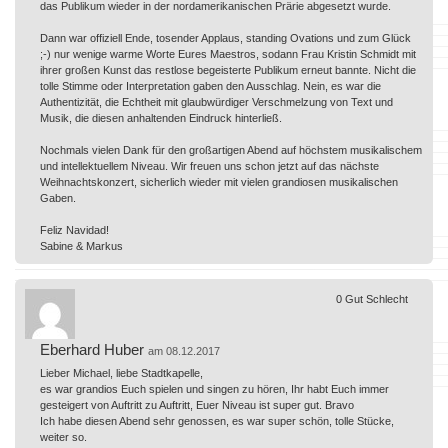
das Publikum wieder in der nordamerikanischen Prärie abgesetzt wurde.
Dann war offiziell Ende, tosender Applaus, standing Ovations und zum Glück
;-) nur wenige warme Worte Eures Maestros, sodann Frau Kristin Schmidt mit
ihrer großen Kunst das restlose begeisterte Publikum erneut bannte. Nicht die
tolle Stimme oder Interpretation gaben den Ausschlag. Nein, es war die
Authentizität, die Echtheit mit glaubwürdiger Verschmelzung von Text und
Musik, die diesen anhaltenden Eindruck hinterließ.
Nochmals vielen Dank für den großartigen Abend auf höchstem musikalischem
und intellektuellem Niveau. Wir freuen uns schon jetzt auf das nächste
Weihnachtskonzert, sicherlich wieder mit vielen grandiosen musikalischen
Gaben.
Feliz Navidad!
Sabine & Markus
0
Gut
Schlecht
Eberhard Huber
am 08.12.2017
Lieber Michael, liebe Stadtkapelle,
es war grandios Euch spielen und singen zu hören, Ihr habt Euch immer
gesteigert von Auftritt zu Auftritt, Euer Niveau ist super gut. Bravo
Ich habe diesen Abend sehr genossen, es war super schön, tolle Stücke,
weiter so.