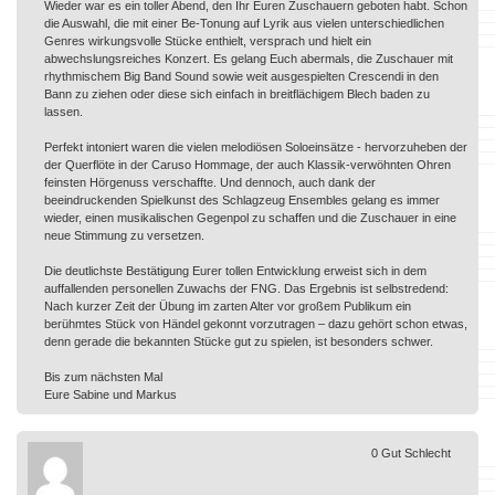
Wieder war es ein toller Abend, den Ihr Euren Zuschauern geboten habt. Schon
die Auswahl, die mit einer Be-Tonung auf Lyrik aus vielen unterschiedlichen
Genres wirkungsvolle Stücke enthielt, versprach und hielt ein
abwechslungsreiches Konzert. Es gelang Euch abermals, die Zuschauer mit
rhythmischem Big Band Sound sowie weit ausgespielten Crescendi in den
Bann zu ziehen oder diese sich einfach in breitflächigem Blech baden zu
lassen.
Perfekt intoniert waren die vielen melodiösen Soloeinsätze - hervorzuheben der
der Querflöte in der Caruso Hommage, der auch Klassik-verwöhnten Ohren
feinsten Hörgenuss verschaffte. Und dennoch, auch dank der
beeindruckenden Spielkunst des Schlagzeug Ensembles gelang es immer
wieder, einen musikalischen Gegenpol zu schaffen und die Zuschauer in eine
neue Stimmung zu versetzen.
Die deutlichste Bestätigung Eurer tollen Entwicklung erweist sich in dem
auffallenden personellen Zuwachs der FNG. Das Ergebnis ist selbstredend:
Nach kurzer Zeit der Übung im zarten Alter vor großem Publikum ein
berühmtes Stück von Händel gekonnt vorzutragen – dazu gehört schon etwas,
denn gerade die bekannten Stücke gut zu spielen, ist besonders schwer.
Bis zum nächsten Mal
Eure Sabine und Markus
0
Gut
Schlecht