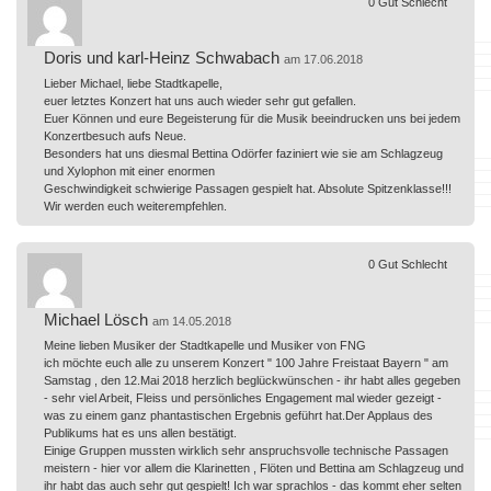
0
Gut
Schlecht
Doris und karl-Heinz Schwabach
am 17.06.2018
Lieber Michael, liebe Stadtkapelle,
euer letztes Konzert hat uns auch wieder sehr gut gefallen.
Euer Können und eure Begeisterung für die Musik beeindrucken uns bei jedem
Konzertbesuch aufs Neue.
Besonders hat uns diesmal Bettina Odörfer faziniert wie sie am Schlagzeug
und Xylophon mit einer enormen
Geschwindigkeit schwierige Passagen gespielt hat. Absolute Spitzenklasse!!!
Wir werden euch weiterempfehlen.
0
Gut
Schlecht
Michael Lösch
am 14.05.2018
Meine lieben Musiker der Stadtkapelle und Musiker von FNG
ich möchte euch alle zu unserem Konzert " 100 Jahre Freistaat Bayern " am
Samstag , den 12.Mai 2018 herzlich beglückwünschen - ihr habt alles gegeben
- sehr viel Arbeit, Fleiss und persönliches Engagement mal wieder gezeigt -
was zu einem ganz phantastischen Ergebnis geführt hat.Der Applaus des
Publikums hat es uns allen bestätigt.
Einige Gruppen mussten wirklich sehr anspruchsvolle technische Passagen
meistern - hier vor allem die Klarinetten , Flöten und Bettina am Schlagzeug und
ihr habt das auch sehr gut gespielt! Ich war sprachlos - das kommt eher selten