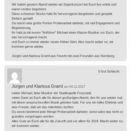
Wir haben gestern Abend wieder ein Superkonzert bei Euch live erlebt und
waren restlos begeistert.
Diese schweren Stücke habt ihr hervorragend dargeboten und gespielt.
Einfach genial!!
Da steckt eine große Portion Probenarbeit dahinter, mit viel Engagement und
Begeisterung.
Ihr habt ja mit eurem "Anführer" Michael einen Klasse-Musiker vor Euch, der
das hervorragend macht
und Euch zu immer wieder neuen Höhen führt. Also macht weiter so, wir
kommen gerne wieder.
Jürgen und Klarissa Graml aus Feucht mit zwei Freunden aus Nürnberg.
0
Gut
Schlecht
Jürgen und Klarissa Graml
am 04.12.2017
Lieber Michael, liebe Musiker der Stadtkapelle Freystadt,
vielen Dank an Euch alle für diesen großartigen Abend, den Ihr uns wieder mal
mit dieser anspruchsvollen Musik geboten habt. Für uns ein tolles Erlebnis und
eine Freude, daß wir das miterleben durften.
Da steckt bestimmt jede Menge Probenarbeit dahinter, sonst wäre das nicht so
grandios vorgetragen worden.
Alles Gute an Euch alle für die Zukunft und vor allem für 2018. Macht weiter so,
wir kommen wieder.