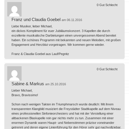
0
Gut
Schlecht
Franz und Claudia Goebel
am 06.11.2016
Liebe Musiker, lieber Michael,
ein dickes Kompliment für euer Jubiläumskonzert. 3 Kapellen die durch
exzellente musikalische Darbietungen einen unvergessenen Abend bereitet
haben. Ein schönes Programm mit bekannten und neuen Melodien, mit großen
Engagement und Herzblut vorgetragen. Wir kommen gerne wieder.
Franz & Claudia Goebel aus Lauf/Pegnitz
0
Gut
Schlecht
Sabine & Markus
am 25.10.2016
Lieber Michael,
Bravo, Bravissimo!
Schon nach wenigen Takten im Triumphmarsch wurde deutlich: Mit ihrem
transparenten Klangbild musiziert die Freystädter Stadtkapelle auf dem Niveau
eines professionellen Sinfonieorchesters und hat mit der Vorstellung einer
altbackenen Blaskapelle rein gar nichts mehr zu tun. Zusammen mit einer
enormen Dynamik waren Haupt- und Nebenstimmen präzise voneinander
getrennt und deren eigene Linienführung für den Hörer sehr gut nachvollziebar.