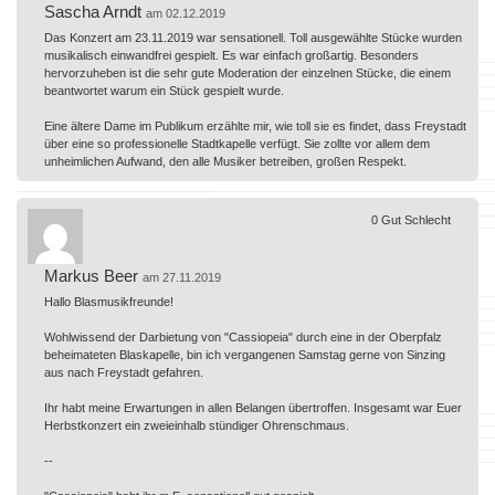
Sascha Arndt
am 02.12.2019
Das Konzert am 23.11.2019 war sensationell. Toll ausgewählte Stücke wurden
musikalisch einwandfrei gespielt. Es war einfach großartig. Besonders
hervorzuheben ist die sehr gute Moderation der einzelnen Stücke, die einem
beantwortet warum ein Stück gespielt wurde.
Eine ältere Dame im Publikum erzählte mir, wie toll sie es findet, dass Freystadt
über eine so professionelle Stadtkapelle verfügt. Sie zollte vor allem dem
unheimlichen Aufwand, den alle Musiker betreiben, großen Respekt.
0
Gut
Schlecht
Markus Beer
am 27.11.2019
Hallo Blasmusikfreunde!
Wohlwissend der Darbietung von "Cassiopeia" durch eine in der Oberpfalz
beheimateten Blaskapelle, bin ich vergangenen Samstag gerne von Sinzing
aus nach Freystadt gefahren.
Ihr habt meine Erwartungen in allen Belangen übertroffen. Insgesamt war Euer
Herbstkonzert ein zweieinhalb stündiger Ohrenschmaus.
--