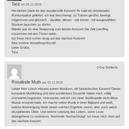
Tara
am 05.12.2018
Herzlichen Dank für das wundervolle Konzert! Ihr habt ein emotionales
Rundumpaket geliefert: ich war beschwingt, zu Tränen gerührt, bewegt,
mitgerissen und glücklich... darüber, diesen - wie immer - toll ausgewählten
Stücken lauschen zu dürfen.
Wieder war es eine Steigerung zum letzten Konzert! Die Zeit (ver)flog
zusammen mit den Tönen dahin...
Ich freue mich schon riesig auf das nächste Konzert!
Eine schöne Vorweihnachtszeit!
Liebe Grüße,
Tara
0
Gut
Schlecht
Rosalinde Muth
am 02.12.2018
Lieber Herr Lösch mitsamt seinen Musikern, ein fantastisches Konzert! Dieser
kompakte Musikklang und eine wunderbare Dynamik haben mich ,völlig
unerwartet,begeistert. Unerwartet, weil ich von einer Stadtkapelle nicht diese
Musuk erwartet hatte. Ich mache selbst Musik in einer Bigband und weiß,
welche Anstrengung hinter einem solchen Ergebnis steckt, aber auch welch
diszipliniertes Üben. Und welche Leistung des Leiters, seine Leute
dahingehend zu motivieren. Nochmals Hochachtung!° ich freue mich chon auf
das nächste Konzert.