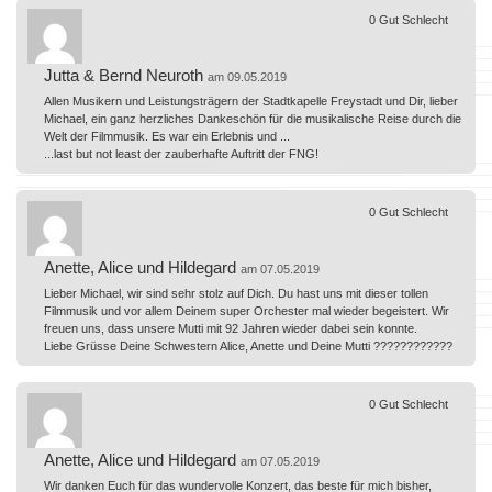
0
Gut
Schlecht
Jutta & Bernd Neuroth
am 09.05.2019
Allen Musikern und Leistungsträgern der Stadtkapelle Freystadt und Dir, lieber
Michael, ein ganz herzliches Dankeschön für die musikalische Reise durch die
Welt der Filmmusik. Es war ein Erlebnis und ...
...last but not least der zauberhafte Auftritt der FNG!
0
Gut
Schlecht
Anette, Alice und Hildegard
am 07.05.2019
Lieber Michael, wir sind sehr stolz auf Dich. Du hast uns mit dieser tollen
Filmmusik und vor allem Deinem super Orchester mal wieder begeistert. Wir
freuen uns, dass unsere Mutti mit 92 Jahren wieder dabei sein konnte.
Liebe Grüsse Deine Schwestern Alice, Anette und Deine Mutti ????????????
0
Gut
Schlecht
Anette, Alice und Hildegard
am 07.05.2019
Wir danken Euch für das wundervolle Konzert, das beste für mich bisher,