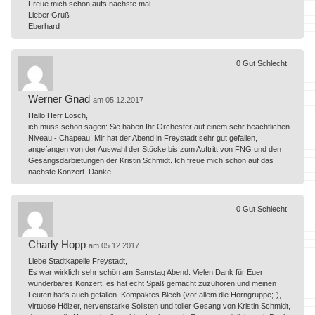
Freue mich schon aufs nächste mal.
Lieber Gruß
Eberhard
0
Gut
Schlecht
Werner Gnad
am 05.12.2017
Hallo Herr Lösch,
ich muss schon sagen: Sie haben Ihr Orchester auf einem sehr beachtlichen
Niveau - Chapeau! Mir hat der Abend in Freystadt sehr gut gefallen,
angefangen von der Auswahl der Stücke bis zum Auftritt von FNG und den
Gesangsdarbietungen der Kristin Schmidt. Ich freue mich schon auf das
nächste Konzert. Danke.
0
Gut
Schlecht
Charly Hopp
am 05.12.2017
Liebe Stadtkapelle Freystadt,
Es war wirklich sehr schön am Samstag Abend. Vielen Dank für Euer
wunderbares Konzert, es hat echt Spaß gemacht zuzuhören und meinen
Leuten hat's auch gefallen. Kompaktes Blech (vor allem die Horngruppe;-),
virtuose Hölzer, nervenstarke Solisten und toller Gesang von Kristin Schmidt,