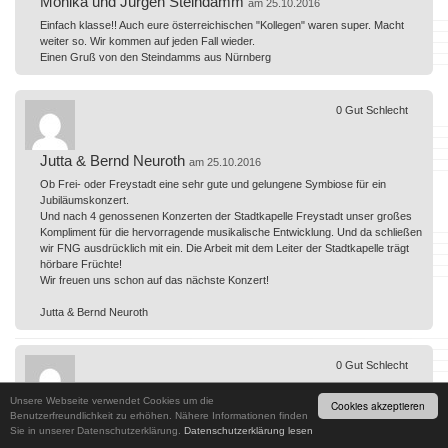
Monika und Jürgen Steindamm
am 25.10.2016
Einfach klasse!! Auch eure österreichischen "Kollegen" waren super. Macht
weiter so. Wir kommen auf jeden Fall wieder.
Einen Gruß von den Steindamms aus Nürnberg
0
Gut
Schlecht
Jutta & Bernd Neuroth
am 25.10.2016
Ob Frei- oder Freystadt eine sehr gute und gelungene Symbiose für ein
Jubiläumskonzert.
Und nach 4 genossenen Konzerten der Stadtkapelle Freystadt unser großes
Kompliment für die hervorragende musikalische Entwicklung. Und da schließen
wir FNG ausdrücklich mit ein. Die Arbeit mit dem Leiter der Stadtkapelle trägt
hörbare Früchte!
Wir freuen uns schon auf das nächste Konzert!
Jutta & Bernd Neuroth
0
Gut
Schlecht
Unsere Webseite verwendet Cookies um die
Cookies akzeptieren
Familie Wachsmann
Benutzerfreundlichkeit zu erhöhen. Nähere Informationen finden
am 24.10.2016
Sie in unserer Datenschutzerklärung.
Datenschutzerklärung lesen
Das Konzert war sehr gelungen. Die idee das Jubiläum mit der Stadtkappelle