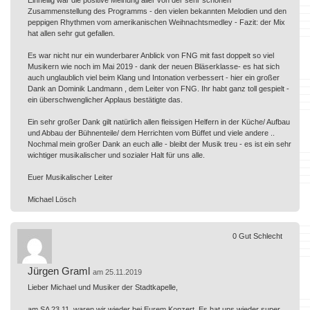
Zusammenstellung des Programms - den vielen bekannten Melodien und den
peppigen Rhythmen vom amerikanischen Weihnachtsmedley - Fazit: der Mix
hat allen sehr gut gefallen.
Es war nicht nur ein wunderbarer Anblick von FNG mit fast doppelt so viel
Musikern wie noch im Mai 2019 - dank der neuen Bläserklasse- es hat sich
auch unglaublich viel beim Klang und Intonation verbessert - hier ein großer
Dank an Dominik Landmann , dem Leiter von FNG. Ihr habt ganz toll gespielt -
ein überschwenglicher Applaus bestätigte das.
Ein sehr großer Dank gilt natürlich allen fleissigen Helfern in der Küche/ Aufbau
und Abbau der Bühnenteile/ dem Herrichten vom Büffet und viele andere ..
Nochmal mein großer Dank an euch alle - bleibt der Musik treu - es ist ein sehr
wichtiger musikalischer und sozialer Halt für uns alle.
Euer Musikalischer Leiter
Michael Lösch
0
Gut
Schlecht
Jürgen Graml
am 25.11.2019
Lieber Michael und Musiker der Stadtkapelle,
am SA 23.11. waren wir wieder bei Eurem Konzert. Es hat uns wieder super