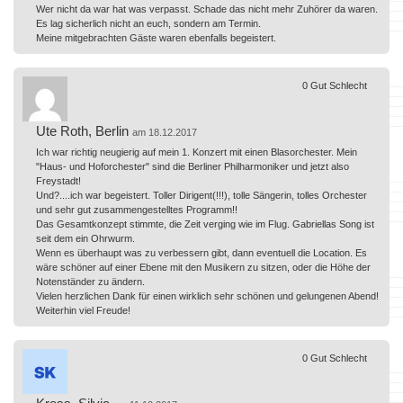
Wer nicht da war hat was verpasst. Schade das nicht mehr Zuhörer da waren.
Es lag sicherlich nicht an euch, sondern am Termin.
Meine mitgebrachten Gäste waren ebenfalls begeistert.
0
Gut
Schlecht
Ute Roth, Berlin
am 18.12.2017
Ich war richtig neugierig auf mein 1. Konzert mit einen Blasorchester. Mein
"Haus- und Hoforchester" sind die Berliner Philharmoniker und jetzt also
Freystadt!
Und?....ich war begeistert. Toller Dirigent(!!!), tolle Sängerin, tolles Orchester
und sehr gut zusammengestelltes Programm!!
Das Gesamtkonzept stimmte, die Zeit verging wie im Flug. Gabriellas Song ist
seit dem ein Ohrwurm.
Wenn es überhaupt was zu verbessern gibt, dann eventuell die Location. Es
wäre schöner auf einer Ebene mit den Musikern zu sitzen, oder die Höhe der
Notenständer zu ändern.
Vielen herzlichen Dank für einen wirklich sehr schönen und gelungenen Abend!
Weiterhin viel Freude!
0
Gut
Schlecht