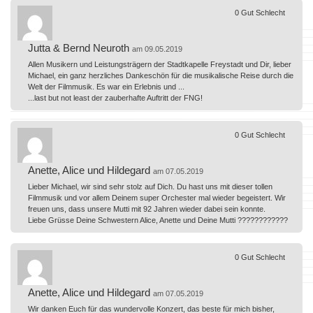
0
Gut
Schlecht
Jutta & Bernd Neuroth
am 09.05.2019
Allen Musikern und Leistungsträgern der Stadtkapelle Freystadt und Dir, lieber
Michael, ein ganz herzliches Dankeschön für die musikalische Reise durch die
Welt der Filmmusik. Es war ein Erlebnis und ...
...last but not least der zauberhafte Auftritt der FNG!
0
Gut
Schlecht
Anette, Alice und Hildegard
am 07.05.2019
Lieber Michael, wir sind sehr stolz auf Dich. Du hast uns mit dieser tollen
Filmmusik und vor allem Deinem super Orchester mal wieder begeistert. Wir
freuen uns, dass unsere Mutti mit 92 Jahren wieder dabei sein konnte.
Liebe Grüsse Deine Schwestern Alice, Anette und Deine Mutti ????????????
0
Gut
Schlecht
Anette, Alice und Hildegard
am 07.05.2019
Wir danken Euch für das wundervolle Konzert, das beste für mich bisher,