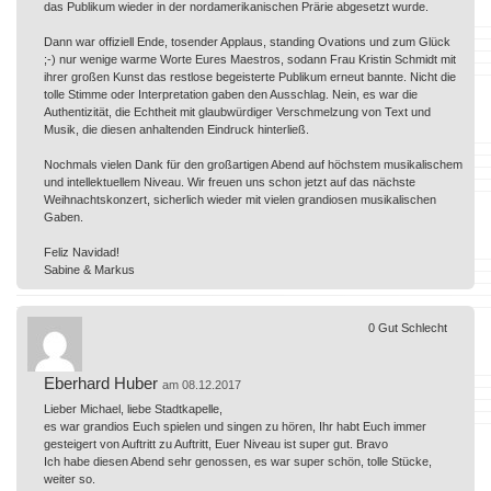
das Publikum wieder in der nordamerikanischen Prärie abgesetzt wurde.
Dann war offiziell Ende, tosender Applaus, standing Ovations und zum Glück
;-) nur wenige warme Worte Eures Maestros, sodann Frau Kristin Schmidt mit
ihrer großen Kunst das restlose begeisterte Publikum erneut bannte. Nicht die
tolle Stimme oder Interpretation gaben den Ausschlag. Nein, es war die
Authentizität, die Echtheit mit glaubwürdiger Verschmelzung von Text und
Musik, die diesen anhaltenden Eindruck hinterließ.
Nochmals vielen Dank für den großartigen Abend auf höchstem musikalischem
und intellektuellem Niveau. Wir freuen uns schon jetzt auf das nächste
Weihnachtskonzert, sicherlich wieder mit vielen grandiosen musikalischen
Gaben.
Feliz Navidad!
Sabine & Markus
0
Gut
Schlecht
Eberhard Huber
am 08.12.2017
Lieber Michael, liebe Stadtkapelle,
es war grandios Euch spielen und singen zu hören, Ihr habt Euch immer
gesteigert von Auftritt zu Auftritt, Euer Niveau ist super gut. Bravo
Ich habe diesen Abend sehr genossen, es war super schön, tolle Stücke,
weiter so.