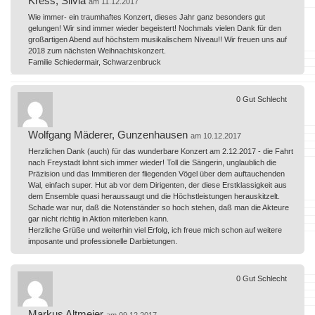
Kress, Silvia
am 11.12.2017
Wie immer- ein traumhaftes Konzert, dieses Jahr ganz besonders gut
gelungen! Wir sind immer wieder begeistert! Nochmals vielen Dank für den
großartigen Abend auf höchstem musikalischem Niveau!! Wir freuen uns auf
2018 zum nächsten Weihnachtskonzert.
Familie Schiedermair, Schwarzenbruck
0
Gut
Schlecht
Wolfgang Mäderer, Gunzenhausen
am 10.12.2017
Herzlichen Dank (auch) für das wunderbare Konzert am 2.12.2017 - die Fahrt
nach Freystadt lohnt sich immer wieder! Toll die Sängerin, unglaublich die
Präzision und das Immitieren der fliegenden Vögel über dem auftauchenden
Wal, einfach super. Hut ab vor dem Dirigenten, der diese Erstklassigkeit aus
dem Ensemble quasi heraussaugt und die Höchstleistungen herauskitzelt.
Schade war nur, daß die Notenständer so hoch stehen, daß man die Akteure
gar nicht richtig in Aktion miterleben kann.
Herzliche Grüße und weiterhin viel Erfolg, ich freue mich schon auf weitere
imposante und professionelle Darbietungen.
0
Gut
Schlecht
Markus Altmeier
am 09.12.2017