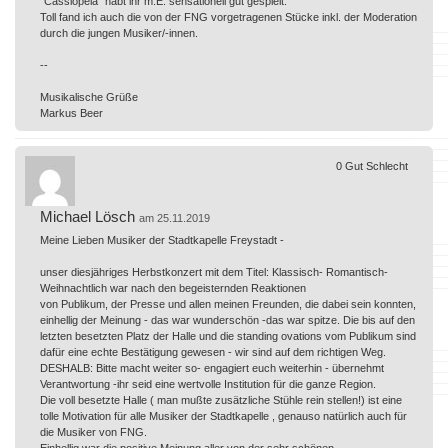
"Cassiopeia" habt ihr m.E. sensationell gut gespielt.
Toll fand ich auch die von der FNG vorgetragenen Stücke inkl. der Moderation
durch die jungen Musiker/-innen.
--
Musikalische Grüße
Markus Beer
0
Gut
Schlecht
Michael Lösch
am 25.11.2019
Meine Lieben Musiker der Stadtkapelle Freystadt -
unser diesjähriges Herbstkonzert mit dem Titel: Klassisch- Romantisch-
Weihnachtlich war nach den begeisternden Reaktionen
von Publikum, der Presse und allen meinen Freunden, die dabei sein konnten,
einhellig der Meinung - das war wunderschön -das war spitze. Die bis auf den
letzten besetzten Platz der Halle und die standing ovations vom Publikum sind
dafür eine echte Bestätigung gewesen - wir sind auf dem richtigen Weg.
DESHALB: Bitte macht weiter so- engagiert euch weiterhin - übernehmt
Verantwortung -ihr seid eine wertvolle Institution für die ganze Region.
Die voll besetzte Halle ( man mußte zusätzliche Stühle rein stellen!) ist eine
tolle Motivation für alle Musiker der Stadtkapelle , genauso natürlich auch für
die Musiker von FNG.
Einhellig war die positive Meinung aller von der sehr schönen