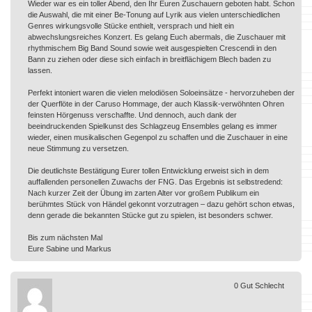
Wieder war es ein toller Abend, den Ihr Euren Zuschauern geboten habt. Schon
die Auswahl, die mit einer Be-Tonung auf Lyrik aus vielen unterschiedlichen
Genres wirkungsvolle Stücke enthielt, versprach und hielt ein
abwechslungsreiches Konzert. Es gelang Euch abermals, die Zuschauer mit
rhythmischem Big Band Sound sowie weit ausgespielten Crescendi in den
Bann zu ziehen oder diese sich einfach in breitflächigem Blech baden zu
lassen.
Perfekt intoniert waren die vielen melodiösen Soloeinsätze - hervorzuheben der
der Querflöte in der Caruso Hommage, der auch Klassik-verwöhnten Ohren
feinsten Hörgenuss verschaffte. Und dennoch, auch dank der
beeindruckenden Spielkunst des Schlagzeug Ensembles gelang es immer
wieder, einen musikalischen Gegenpol zu schaffen und die Zuschauer in eine
neue Stimmung zu versetzen.
Die deutlichste Bestätigung Eurer tollen Entwicklung erweist sich in dem
auffallenden personellen Zuwachs der FNG. Das Ergebnis ist selbstredend:
Nach kurzer Zeit der Übung im zarten Alter vor großem Publikum ein
berühmtes Stück von Händel gekonnt vorzutragen – dazu gehört schon etwas,
denn gerade die bekannten Stücke gut zu spielen, ist besonders schwer.
Bis zum nächsten Mal
Eure Sabine und Markus
0
Gut
Schlecht