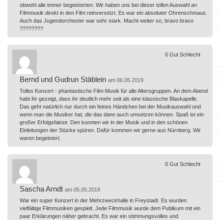
obwohl alle immer begeisterten. Wir haben uns bei dieser tollen Auswahl an
Filmmusik direkt in den Film reinversetzt. Es war ein absoluter Ohrenschmaus.
Auch das Jugendorchester war sehr stark. Macht weiter so, bravo bravo
????????
0
Gut
Schlecht
Bernd und Gudrun Stäblein
am 06.05.2019
Tolles Konzert - phantastische Film-Musik für alle Altersgruppen. An dem Abend
habt ihr gezeigt, dass ihr deutlich mehr seit als eine klassische Blaskapelle.
Das geht natürlich nur durch ein feines Händchen bei der Musikauswahl und
wenn man die Musiker hat, die das dann auch umsetzen können. Spaß ist ein
großer Erfolgsfaktor. Den konnten wir in der Musik und in den schönen
Einleitungen der Stücke spüren. Dafür kommen wir gerne aus Nürnberg. Wir
waren begeistert.
0
Gut
Schlecht
Sascha Arndt
am 05.05.2019
War ein super Konzert in der Mehrzweckhalle in Freystadt. Es wurden
vielfältige Filmmusiken gespielt. Jede Filmmusik wurde dem Publikum mit ein
paar Erklärungen näher gebracht. Es war ein stimmungsvolles und