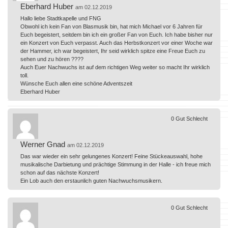
Eberhard Huber
am 02.12.2019
Hallo liebe Stadtkapelle und FNG
Obwohl ich kein Fan von Blasmusik bin, hat mich Michael vor 6 Jahren für
Euch begeistert, seitdem bin ich ein großer Fan von Euch. Ich habe bisher nur
ein Konzert von Euch verpasst. Auch das Herbstkonzert vor einer Woche war
der Hammer, ich war begeistert, Ihr seid wirklich spitze eine Freue Euch zu
sehen und zu hören ????
Auch Euer Nachwuchs ist auf dem richtigen Weg weiter so macht Ihr wirklich
toll.
Wünsche Euch allen eine schöne Adventszeit
Eberhard Huber
0
Gut
Schlecht
Werner Gnad
am 02.12.2019
Das war wieder ein sehr gelungenes Konzert! Feine Stückeauswahl, hohe
musikalische Darbietung und prächtige Stimmung in der Halle - ich freue mich
schon auf das nächste Konzert!
Ein Lob auch den erstaunlich guten Nachwuchsmusikern.
0
Gut
Schlecht