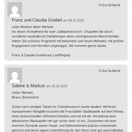
0
Gut
Schlecht
Franz und Claudia Goebel
am 06.11.2016
Liebe Musiker, lieber Michael,
ein dickes Kompliment für euer Jubiläumskonzert. 3 Kapellen die durch
exzellente musikalische Darbietungen einen unvergessenen Abend bereitet
haben. Ein schönes Programm mit bekannten und neuen Melodien, mit großen
Engagement und Herzblut vorgetragen. Wir kommen gerne wieder.
Franz & Claudia Goebel aus Lauf/Pegnitz
0
Gut
Schlecht
Sabine & Markus
am 25.10.2016
Lieber Michael,
Bravo, Bravissimo!
Schon nach wenigen Takten im Triumphmarsch wurde deutlich: Mit ihrem
transparenten Klangbild musiziert die Freystädter Stadtkapelle auf dem Niveau
eines professionellen Sinfonieorchesters und hat mit der Vorstellung einer
altbackenen Blaskapelle rein gar nichts mehr zu tun. Zusammen mit einer
enormen Dynamik waren Haupt- und Nebenstimmen präzise voneinander
getrennt und deren eigene Linienführung für den Hörer sehr gut nachvollziebar.