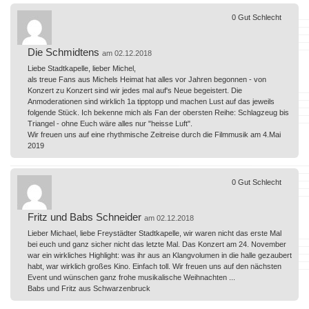
0
Gut
Schlecht
Die Schmidtens
am 02.12.2018
Liebe Stadtkapelle, lieber Michel,
als treue Fans aus Michels Heimat hat alles vor Jahren begonnen - von
Konzert zu Konzert sind wir jedes mal auf's Neue begeistert. Die
Anmoderationen sind wirklich 1a tipptopp und machen Lust auf das jeweils
folgende Stück. Ich bekenne mich als Fan der obersten Reihe: Schlagzeug bis
Triangel - ohne Euch wäre alles nur "heisse Luft".
Wir freuen uns auf eine rhythmische Zeitreise durch die Filmmusik am 4.Mai
2019
0
Gut
Schlecht
Fritz und Babs Schneider
am 02.12.2018
Lieber Michael, liebe Freystädter Stadtkapelle, wir waren nicht das erste Mal
bei euch und ganz sicher nicht das letzte Mal. Das Konzert am 24. November
war ein wirkliches Highlight: was ihr aus an Klangvolumen in die halle gezaubert
habt, war wirklich großes Kino. Einfach toll. Wir freuen uns auf den nächsten
Event und wünschen ganz frohe musikalische Weihnachten ...
Babs und Fritz aus Schwarzenbruck