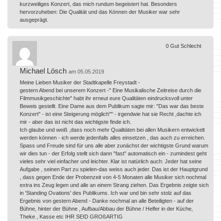
kurzweiliges Konzert, das mich rundum begeistert hat. Besonders
hervorzuheben: Die Qualität und das Können der Musiker war sehr
ausgeprägt.
0
Gut
Schlecht
Michael Lösch
am 05.05.2019
Meine Lieben Musiker der Stadtkapelle Freystadt -
gestern Abend bei unserem Konzert -" Eine Musikalische Zeitreise durch die
Filmmusikgeschichte" habt ihr erneut eure Qualitäten eindrucksvoll unter
Beweis gestellt. Eine Dame aus dem Publikum sagte mir: "Das war das beste
Konzert" - ist eine Steigerung möglich"" - irgendwie hat sie Recht ,dachte ich
mir - aber das ist nicht das wichtigste finde ich.
Ich glaube und weiß ,dass noch mehr Qualitäten bei allen Musikern entwickelt
werden können - ich werde jedenfalls alles einsetzen , das auch zu erreichen.
Spass und Freude sind für uns alle aber zunächst der wichtigste Grund warum
wir dies tun - der Erfolg stellt sich dann "fast" automatisch ein - zumindest geht
vieles sehr viel einfacher und leichter. Klar ist natürlich auch: Jeder hat seine
Aufgabe , seinen Part zu spielen-das weiss auch jeder. Das ist der Hauptgrund
, dass gegen Ende der Probenzeit von 4-5 Monaten alle Musiker sich nochmal
extra ins Zeug legen und alle an einem Strang ziehen. Das Ergebnis zeigte sich
in 'Standing Ovations' des Publikums. Ich war und bin sehr stolz auf das
Ergebnis von gestern Abend - Danke nochmal an alle Beteiligten - auf der
Bühne, hinter der Bühne , Aufbau/Abbau der Bühne / Helfer in der Küche,
Theke , Kasse etc IHR SEID GROßARTIG