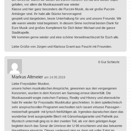
gefallen, vor allem die Musikauswahl war wieder
Klasse und hier ganz besonders die Puccini-Musik, da wir große Puccini-
Anhänger sind. Ihr habt alle Stücke hervorragend
gespielt und dargeboten, beste Unterhaltung für uns und unsere Freunde. Wir
alle waren wieder total begeistert. In diesem Sinne nochmal besten Dank für
Eure Musik und großes Kompliment für Dich lieber Michael und die ganze
Stadtkapelle.
Wir kommen gerne wieder und eine schöne Vorweihnachtszeit für Euch alle.
Liebe Grüße von Jürgen und Klarissa Graml aus Feucht mit Freunden.
0
Gut
Schlecht
Markus Altmeier
am 14.05.2019
Liebe Freystädter Musiker,
unsere hohen musikalischen Ansprüche, gewonnen aus den vergangenen
Konzerten, wurden in dem Konzert am Samstag erneut übererfüllt. Die
Musikauswahl wogte zwischen Fantasy, Reality und History und ebensolche
habt Ihr wieder für Freystadts Musikkultur geschrieben. In dem spieltechnisch
sehr anspruchsvollen Programm wechselten sich rasant virtuose Passagen -
meisterhaft gespielt- mit lyrisch feinfühligen ab. Irgendwo dazwischen dann das
wunderbar breit ausgespielte Blech mit Gänsehautgarantie und Pathetik pur.
Mystisch untermalt ging es in den zweiten Teil, als vor dem geistigen Auge
begleitet durch das Sonar die Umrisse der U-96 erschienen und das bekannte
Hauptthema einsetzte. Dieses variierend ging es dann mit voller Fahrt im