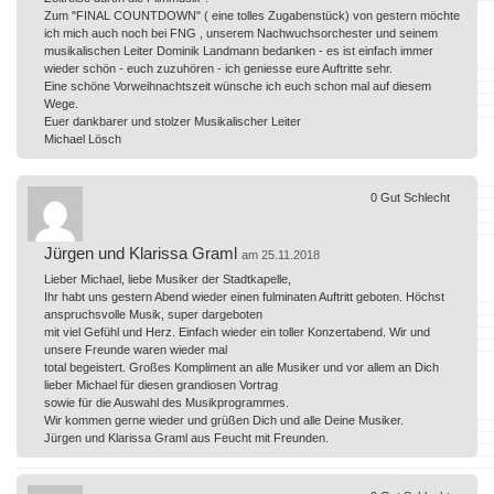
Zum "FINAL COUNTDOWN" ( eine tolles Zugabenstück) von gestern möchte
ich mich auch noch bei FNG , unserem Nachwuchsorchester und seinem
musikalischen Leiter Dominik Landmann bedanken - es ist einfach immer
wieder schön - euch zuzuhören - ich geniesse eure Auftritte sehr.
Eine schöne Vorweihnachtszeit wünsche ich euch schon mal auf diesem
Wege.
Euer dankbarer und stolzer Musikalischer Leiter
Michael Lösch
0
Gut
Schlecht
Jürgen und Klarissa Graml
am 25.11.2018
Lieber Michael, liebe Musiker der Stadtkapelle,
Ihr habt uns gestern Abend wieder einen fulminaten Auftritt geboten. Höchst
anspruchsvolle Musik, super dargeboten
mit viel Gefühl und Herz. Einfach wieder ein toller Konzertabend. Wir und
unsere Freunde waren wieder mal
total begeistert. Großes Kompliment an alle Musiker und vor allem an Dich
lieber Michael für diesen grandiosen Vortrag
sowie für die Auswahl des Musikprogrammes.
Wir kommen gerne wieder und grüßen Dich und alle Deine Musiker.
Jürgen und Klarissa Graml aus Feucht mit Freunden.