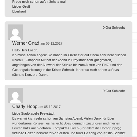
Freue mich schon aufs nächste mal.
Lieber Gruß
Eberhard
0
Gut
Schlecht
Werner Gnad
am 05.12.2017
Hallo Herr Lösch,
ich muss schon sagen: Sie haben Ihr Orchester auf einem sehr beachtlichen
Niveau - Chapeau! Mir hat der Abend in Freystadt sehr gut gefallen,
angefangen von der Auswahl der Stücke bis zum Auftritt von FNG und den
Gesangsdarbietungen der Kristin Schmidt. Ich freue mich schon auf das
nächste Konzert. Danke.
0
Gut
Schlecht
Charly Hopp
am 05.12.2017
Liebe Stadtkapelle Freystadt,
Es war wirklich sehr schön am Samstag Abend. Vielen Dank für Euer
wunderbares Konzert, es hat echt Spaß gemacht zuzuhören und meinen
Leuten hat's auch gefallen. Kompaktes Blech (vor allem die Horngruppe;-),
virtuose Hölzer, nervenstarke Solisten und toller Gesang von Kristin Schmidt,