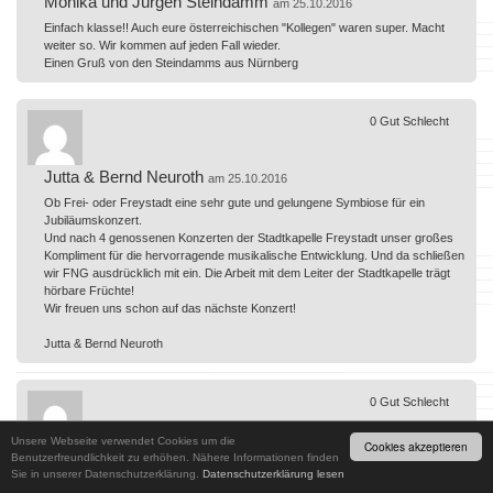
Monika und Jürgen Steindamm
am 25.10.2016
Einfach klasse!! Auch eure österreichischen "Kollegen" waren super. Macht
weiter so. Wir kommen auf jeden Fall wieder.
Einen Gruß von den Steindamms aus Nürnberg
0
Gut
Schlecht
Jutta & Bernd Neuroth
am 25.10.2016
Ob Frei- oder Freystadt eine sehr gute und gelungene Symbiose für ein
Jubiläumskonzert.
Und nach 4 genossenen Konzerten der Stadtkapelle Freystadt unser großes
Kompliment für die hervorragende musikalische Entwicklung. Und da schließen
wir FNG ausdrücklich mit ein. Die Arbeit mit dem Leiter der Stadtkapelle trägt
hörbare Früchte!
Wir freuen uns schon auf das nächste Konzert!
Jutta & Bernd Neuroth
0
Gut
Schlecht
Unsere Webseite verwendet Cookies um die
Cookies akzeptieren
Familie Wachsmann
Benutzerfreundlichkeit zu erhöhen. Nähere Informationen finden
am 24.10.2016
Sie in unserer Datenschutzerklärung.
Datenschutzerklärung lesen
Das Konzert war sehr gelungen. Die idee das Jubiläum mit der Stadtkappelle