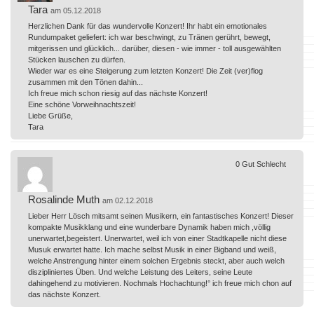
Tara
am 05.12.2018
Herzlichen Dank für das wundervolle Konzert! Ihr habt ein emotionales
Rundumpaket geliefert: ich war beschwingt, zu Tränen gerührt, bewegt,
mitgerissen und glücklich... darüber, diesen - wie immer - toll ausgewählten
Stücken lauschen zu dürfen.
Wieder war es eine Steigerung zum letzten Konzert! Die Zeit (ver)flog
zusammen mit den Tönen dahin...
Ich freue mich schon riesig auf das nächste Konzert!
Eine schöne Vorweihnachtszeit!
Liebe Grüße,
Tara
0
Gut
Schlecht
Rosalinde Muth
am 02.12.2018
Lieber Herr Lösch mitsamt seinen Musikern, ein fantastisches Konzert! Dieser
kompakte Musikklang und eine wunderbare Dynamik haben mich ,völlig
unerwartet,begeistert. Unerwartet, weil ich von einer Stadtkapelle nicht diese
Musuk erwartet hatte. Ich mache selbst Musik in einer Bigband und weiß,
welche Anstrengung hinter einem solchen Ergebnis steckt, aber auch welch
diszipliniertes Üben. Und welche Leistung des Leiters, seine Leute
dahingehend zu motivieren. Nochmals Hochachtung!° ich freue mich chon auf
das nächste Konzert.