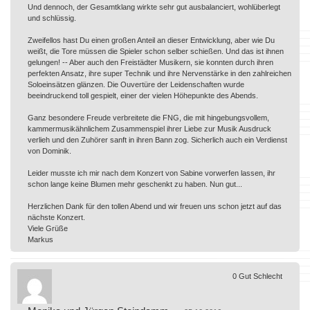
Und dennoch, der Gesamtklang wirkte sehr gut ausbalanciert, wohlüberlegt
und schlüssig.
Zweifellos hast Du einen großen Anteil an dieser Entwicklung, aber wie Du
weißt, die Tore müssen die Spieler schon selber schießen. Und das ist ihnen
gelungen! -- Aber auch den Freistädter Musikern, sie konnten durch ihren
perfekten Ansatz, ihre super Technik und ihre Nervenstärke in den zahlreichen
Soloeinsätzen glänzen. Die Ouvertüre der Leidenschaften wurde
beeindruckend toll gespielt, einer der vielen Höhepunkte des Abends.
Ganz besondere Freude verbreitete die FNG, die mit hingebungsvollem,
kammermusikähnlichem Zusammenspiel ihrer Liebe zur Musik Ausdruck
verlieh und den Zuhörer sanft in ihren Bann zog. Sicherlich auch ein Verdienst
von Dominik.
Leider musste ich mir nach dem Konzert von Sabine vorwerfen lassen, ihr
schon lange keine Blumen mehr geschenkt zu haben. Nun gut...
Herzlichen Dank für den tollen Abend und wir freuen uns schon jetzt auf das
nächste Konzert.
Viele Grüße
Markus
0
Gut
Schlecht