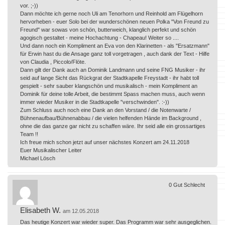
vor. ;-))
Dann möchte ich gerne noch Uli am Tenorhorn und Reinhold am Flügelhorn
hervorheben - euer Solo bei der wunderschönen neuen Polka "Von Freund zu
Freund" war sowas von schön, butterweich, klanglich perfekt und schön
agogisch gestaltet - meine Hochachtung - Chapeau! Weiter so ....
Und dann noch ein Kompliment an Eva von den Klarinetten - als "Ersatzmann"
für Erwin hast du die Ansage ganz toll vorgetragen , auch dank der Text - Hilfe
von Claudia , Piccolo/Flöte.
Dann gilt der Dank auch an Dominik Landmann und seine FNG Musiker - ihr
seid auf lange Sicht das Rückgrat der Stadtkapelle Freystadt - ihr habt toll
gespielt - sehr sauber klangschön und musikalisch - mein Kompliment an
Dominik für deine tolle Arbeit, die bestimmt Spass machen muss, auch wenn
immer wieder Musiker in die Stadtkapelle "verschwinden". :-))
Zum Schluss auch noch eine Dank an den Vorstand / die Notenwarte /
Bühnenaufbau/Bühnenabbau / die vielen helfenden Hände im Background ,
ohne die das ganze gar nicht zu schaffen wäre. Ihr seid alle ein grossartiges
Team !!
Ich freue mich schon jetzt auf unser nächstes Konzert am 24.11.2018
Euer Musikalischer Leiter
Michael Lösch
0
Gut
Schlecht
Elisabeth W.
am 12.05.2018
Das heutige Konzert war wieder super. Das Programm war sehr ausgeglichen.