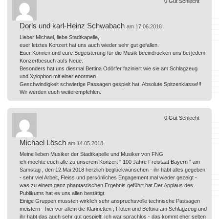
0
Gut
Schlecht
Doris und karl-Heinz Schwabach
am 17.06.2018
Lieber Michael, liebe Stadtkapelle,
euer letztes Konzert hat uns auch wieder sehr gut gefallen.
Euer Können und eure Begeisterung für die Musik beeindrucken uns bei jedem
Konzertbesuch aufs Neue.
Besonders hat uns diesmal Bettina Odörfer faziniert wie sie am Schlagzeug
und Xylophon mit einer enormen
Geschwindigkeit schwierige Passagen gespielt hat. Absolute Spitzenklasse!!!
Wir werden euch weiterempfehlen.
0
Gut
Schlecht
Michael Lösch
am 14.05.2018
Meine lieben Musiker der Stadtkapelle und Musiker von FNG
ich möchte euch alle zu unserem Konzert " 100 Jahre Freistaat Bayern " am
Samstag , den 12.Mai 2018 herzlich beglückwünschen - ihr habt alles gegeben
- sehr viel Arbeit, Fleiss und persönliches Engagement mal wieder gezeigt -
was zu einem ganz phantastischen Ergebnis geführt hat.Der Applaus des
Publikums hat es uns allen bestätigt.
Einige Gruppen mussten wirklich sehr anspruchsvolle technische Passagen
meistern - hier vor allem die Klarinetten , Flöten und Bettina am Schlagzeug und
ihr habt das auch sehr gut gespielt! Ich war sprachlos - das kommt eher selten