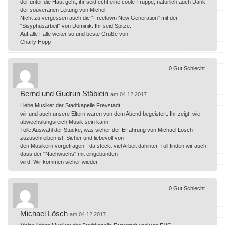
der unter die Haut geht; ihr seid echt eine coole Truppe, natürlich auch Dank
der souveränen Leitung von Michel.
Nicht zu vergessen auch die "Freetown New Generation" mit der
"Sisyphusarbeit" von Dominik. Ihr seid Spitze.
Auf alle Fälle weiter so und beste Grüße von
Charly Hopp
0
Gut
Schlecht
Bernd und Gudrun Stäblein
am 04.12.2017
Liebe Musiker der Stadtkapelle Freystadt
wir und auch unsere Eltern waren von dem Abend begeistert. Ihr zeigt, wie
abwechslungsreich Musik sein kann.
Tolle Auswahl der Stücke, was sicher der Erfahrung von Michael Lösch
zuzuschreiben ist. Sicher und liebevoll von
den Musikern vorgetragen - da steckt viel Arbeit dahinter. Toll finden wir auch,
dass der "Nachwuchs" mit eingebunden
wird. Wir kommen sicher wieder.
0
Gut
Schlecht
Michael Lösch
am 04.12.2017