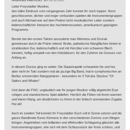
Liebe Freystädter Musiker,
den tollen Eindruck vom vergangenen Jahr konntet Ihr noch toppen. Noch
geschlossener, dichter und enger verbunden spielten die Instrumentengruppen
und auch Michael war auf dem Podest nicht musikalischer Leiter sondern
leidenschaftlicher Interpret des hochinteressanten, amerikanisch geprägten
Programms.
Bereits bei den ersten Takten assoziierte man Winnetou und Dvorak
gemeinsam durch die Prärie reitend: Breite, pathetische Klangflächen tönten in
strahlendem Dur, leidenschaftlich und mit Herzblut vom schweren Blech
intoniert, heftig umspielt von den Holzbläsern, für den Zuhörer ein Genuss von
Anfang an.
In diesem Ductus ging es weiter. Die Staatskapelle schwankte hin und her,
aber nicht im Takt sondern mal als jazzige Big Band, mal in symphonischen an
Berlioz erinnernden Klangsphären - besonders im 3 Teil des Stückes "Of
Sailors and Whales“.
Und dann die FNG: unglaublich wie Ihr jungen Musiker völlig abgebrüht Euer
ruhiges und standsicheres Spiel abliefert. Herrlich die Flöten mit ihrem warmen
und klaren Klang, am deutlichsten zu hören in der britisch anmutenden Zugabe.
Hut ab!
Auch im zweiten Teil konntet Ihr Freystädter Euch voll in Szene setzen und die
ganze Bandbreite Eures Könnens in den verschiedenen Genres zum Klingen
bringen. Angetrieben vom brillanten und effektvollen Schlagwerg glänzten alle
Instrumentengruppen, ehe sich mit dem Schlussstück der Kreis schloss, und