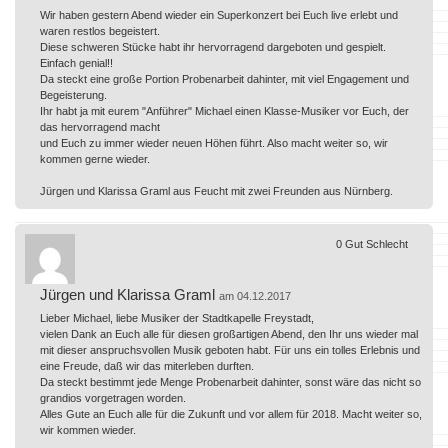
Wir haben gestern Abend wieder ein Superkonzert bei Euch live erlebt und
waren restlos begeistert.
Diese schweren Stücke habt ihr hervorragend dargeboten und gespielt.
Einfach genial!!
Da steckt eine große Portion Probenarbeit dahinter, mit viel Engagement und
Begeisterung.
Ihr habt ja mit eurem "Anführer" Michael einen Klasse-Musiker vor Euch, der
das hervorragend macht
und Euch zu immer wieder neuen Höhen führt. Also macht weiter so, wir
kommen gerne wieder.
Jürgen und Klarissa Graml aus Feucht mit zwei Freunden aus Nürnberg.
0
Gut
Schlecht
Jürgen und Klarissa Graml
am 04.12.2017
Lieber Michael, liebe Musiker der Stadtkapelle Freystadt,
vielen Dank an Euch alle für diesen großartigen Abend, den Ihr uns wieder mal
mit dieser anspruchsvollen Musik geboten habt. Für uns ein tolles Erlebnis und
eine Freude, daß wir das miterleben durften.
Da steckt bestimmt jede Menge Probenarbeit dahinter, sonst wäre das nicht so
grandios vorgetragen worden.
Alles Gute an Euch alle für die Zukunft und vor allem für 2018. Macht weiter so,
wir kommen wieder.