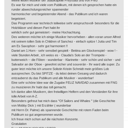
Meine lieben Musiker der Stadtkapelle Freystadt und von FNG
Es war für mich und viele vom Publikum, mit denen ich gesprochen hatte ein
runder abwechslungsreicher spannender
harmonischer und begeisternder Abend - das Publikum und ich waren
begeistert.
Das Programm war technisch teilweise sehr anspruchsvoll- besonders für die
Holzbläser und diesen Part habt ihr
wirklich sehr gut gemeistert - meine Hochachtung.
Des weiteren möchte ich einige Musiker hervorheben - allen voran unser Alfred
mit seinem tollen Solo in Children of Sanchez - einfach spitze ! Jutta und Tim
am Es Saxophon - sehr gut harmoniert !!
Daniel am 1.Horn - sehr sensibel gespielt - Bettina am Glockenspiel - wow ! -
viele Stunden Arbeit , ich weiss es - Claudia's Solo an der Trompete -
butterweich -- die Flöten - wunderbar - Klarinette - sehr schön und sicher - und
Salvador an der Oboe - gewohnt sicher und souverän - Ihr ward alle super. Zu
guter letzt möchte ich unsere Solistin Kristin Schmidt mein größtes Lob
aussprechen: Du bist SPITZE - du lebst deinen Gesang und dadurch
entzauberst du das Publikum und alle Musiker - wunderbar!
Eine sehr schöne Idee war die Zugabe FELIZ NAVIDAD zusammen mit FNG
zu musizieren.Ihr habt das toll gemacht.
Ich danke allen Musikern, den freiwilligen Helfern und den Vorständen für ihre
tolle Arbeit von A-Z.
Besonders gefreut hat mich dass "Of Sailors and Whales " (die Geschichte
von Mobby Dick ) mit Erzähler ( wunderbar
mit Herrn Dr. Palme) als spannende Geschichte mit rotem Faden beim
Publikum so gut angenommen wurde.
Ich freue mich schon auf die nächsten Konzerte.
Gratulation