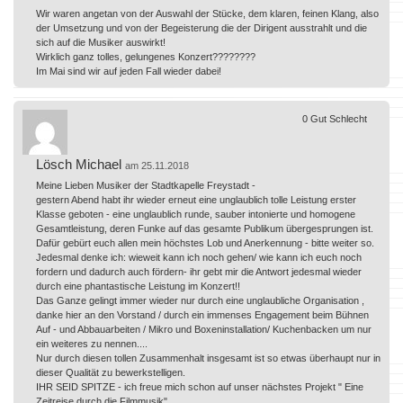
Wir waren angetan von der Auswahl der Stücke, dem klaren, feinen Klang, also
der Umsetzung und von der Begeisterung die der Dirigent ausstrahlt und die
sich auf die Musiker auswirkt!
Wirklich ganz tolles, gelungenes Konzert????????
Im Mai sind wir auf jeden Fall wieder dabei!
0
Gut
Schlecht
Lösch Michael
am 25.11.2018
Meine Lieben Musiker der Stadtkapelle Freystadt -
gestern Abend habt ihr wieder erneut eine unglaublich tolle Leistung erster
Klasse geboten - eine unglaublich runde, sauber intonierte und homogene
Gesamtleistung, deren Funke auf das gesamte Publikum übergesprungen ist.
Dafür gebürt euch allen mein höchstes Lob und Anerkennung - bitte weiter so.
Jedesmal denke ich: wieweit kann ich noch gehen/ wie kann ich euch noch
fordern und dadurch auch fördern- ihr gebt mir die Antwort jedesmal wieder
durch eine phantastische Leistung im Konzert!!
Das Ganze gelingt immer wieder nur durch eine unglaubliche Organisation ,
danke hier an den Vorstand / durch ein immenses Engagement beim Bühnen
Auf - und Abbauarbeiten / Mikro und Boxeninstallation/ Kuchenbacken um nur
ein weiteres zu nennen....
Nur durch diesen tollen Zusammenhalt insgesamt ist so etwas überhaupt nur in
dieser Qualität zu bewerkstelligen.
IHR SEID SPITZE - ich freue mich schon auf unser nächstes Projekt " Eine
Zeitreise durch die Filmmusik".