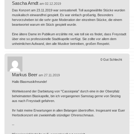
Sascha Arndt
am 02.12.2019
Das Konzert am 23.11.2019 war sensationell. Toll ausgewählte Stücke wurden
musikalisch einwandfrei gespielt. Es war einfach großartig. Besonders
hervorzuheben ist die sehr gute Moderation der einzelnen Stücke, die einem
beantwortet warum ein Stück gespielt wurde.
Eine ältere Dame im Publikum erzählte mir, wie toll sie es findet, dass Freystadt
über eine so professionelle Stadtkapelle verfügt. Sie zollte vor allem dem
unheimlichen Aufwand, den alle Musiker betreiben, großen Respekt.
0
Gut
Schlecht
Markus Beer
am 27.11.2019
Hallo Blasmusikfreunde!
Wohlwissend der Darbietung von "Cassiopeia" durch eine in der Oberpfalz
beheimateten Blaskapelle, bin ich vergangenen Samstag gerne von Sinzing
aus nach Freystadt gefahren.
Ihr habt meine Erwartungen in allen Belangen übertroffen. Insgesamt war Euer
Herbstkonzert ein zweieinhalb stündiger Ohrenschmaus.
--