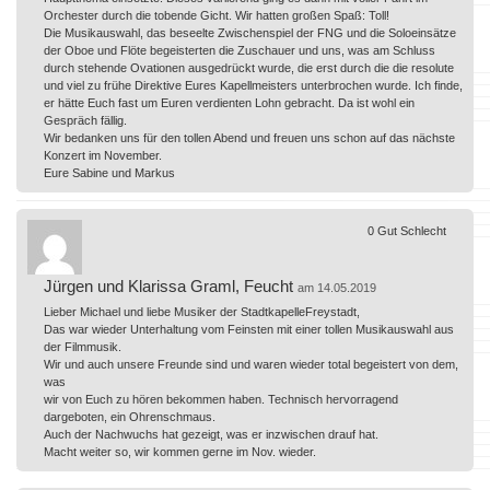
Orchester durch die tobende Gicht. Wir hatten großen Spaß: Toll!
Die Musikauswahl, das beseelte Zwischenspiel der FNG und die Soloeinsätze
der Oboe und Flöte begeisterten die Zuschauer und uns, was am Schluss
durch stehende Ovationen ausgedrückt wurde, die erst durch die die resolute
und viel zu frühe Direktive Eures Kapellmeisters unterbrochen wurde. Ich finde,
er hätte Euch fast um Euren verdienten Lohn gebracht. Da ist wohl ein
Gespräch fällig.
Wir bedanken uns für den tollen Abend und freuen uns schon auf das nächste
Konzert im November.
Eure Sabine und Markus
0
Gut
Schlecht
Jürgen und Klarissa Graml, Feucht
am 14.05.2019
Lieber Michael und liebe Musiker der StadtkapelleFreystadt,
Das war wieder Unterhaltung vom Feinsten mit einer tollen Musikauswahl aus
der Filmmusik.
Wir und auch unsere Freunde sind und waren wieder total begeistert von dem,
was
wir von Euch zu hören bekommen haben. Technisch hervorragend
dargeboten, ein Ohrenschmaus.
Auch der Nachwuchs hat gezeigt, was er inzwischen drauf hat.
Macht weiter so, wir kommen gerne im Nov. wieder.