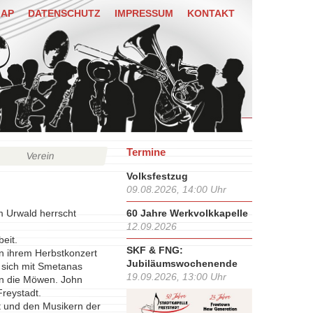
MAP
DATENSCHUTZ
IMPRESSUM
KONTAKT
Termine
Verein
Volksfestzug
09.08.2026, 14:00 Uhr
m Urwald herrscht
60 Jahre Werkvolkkapelle
12.09.2026
eit.
SKF & FNG:
n ihrem Herbstkonzert
Jubiläumswochenende
 sich mit Smetanas
19.09.2026, 13:00 Uhr
en die Möwen. John
Freystadt.
rt und den Musikern der