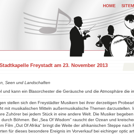
HOME
SITE
Stadtkapelle Freystadt am 23. November 2013
n, Seen und Landschaften
el und kann ein Blasorchester die Geräusche und die Atmosphäre die i
en stellen sich den Freystädter Musikern bei ihrer derzeitigen Probearb
 mit musikalischen Mitteln außermusikalische Themen darzustellen. I
ihre Zuhörer bei jedem Stück in eine andere Welt. Die Musiker begeben
e durch Böhmen. Bei „Sea Of Wisdom“ rauscht der Ozean und kreisch
em Film „Out Of Afrika“ bringt die Weite der afrikanischen Steppe nach 
arten für dieses besondere Ereignis im Vorverkauf bei eichinger optic a