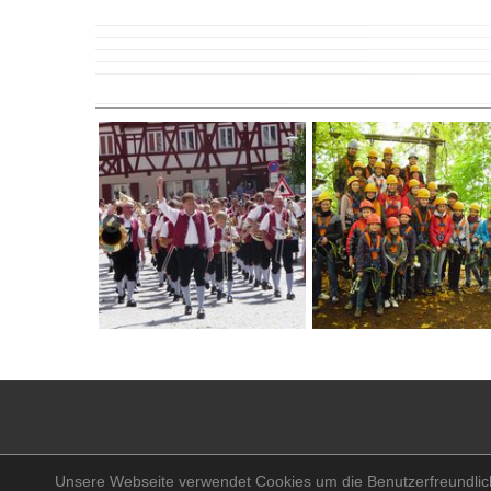
(C) Stadtkapelle Freystadt e.V.
.
Brunnenweg 2
.
9234
Unsere Webseite verwendet Cookies um die Benutzerfreundlich