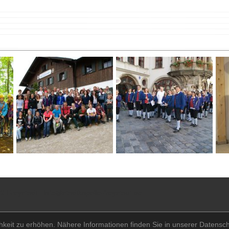
2 Freystadt
.
info@stadtkapelle-freystadt.de
keit zu erhöhen. Nähere Informationen finden Sie in unserer Datensc