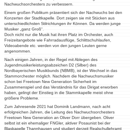
Nachwuchsorchesters zu verbessern.
Einem großen Publikum präsentiert sich der Nachwuchs bei den
Konzerten der Stadtkapelle. Dort zeigen sie mit Stücken aus
unterschiedlichsten Stilrichtungen ihr Können. Da werden junge
Musiker „ganz Groß“.
Doch nicht nur die Musik hat ihren Platz im Orchester, auch
Freizeitangebote wie Fahrradausflüge, Schlittschuhlaufen,
Videoabende etc. werden von den jungen Leuten gerne
angenommen.
Nach einigen Jahren, in der Regel mit Ablegen des
Jugendmusikerleistungsabzeichen D2 (Silber) des
Nordbayerischen Musikbunds (NBMB), ist der Wechsel in das
Stammorchester möglich. Nachdem die Nachwuchsmusiker
schon bei Freetown New Generation Sicherheit im
Zusammenspiel und das Verständnis für das Dirigat erworben
haben, gelingt der Einstieg in die Stammkapelle meist ohne
größere Probleme.
Zum Jahresende 2021 hat Dominik Landmann, nach acht
erfolgreichen Jahren, die Leitung des Nachwuchsorchesters
Freetown New Generation an Oliver Dorr übergeben. Oliver
selbst ist ein ehemaliger FNGler, aktiver Posaunist bei der
Blaskapelle Thannhausen und studiert derzeit Realschullehramt